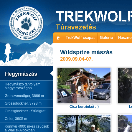
TrekWolf csapat
Galéria
Haszno
Wildspitze mászás
2009.09.04-07.
Hegymászás
Hegymászó tanfolyam
Magyarországon
Grossvenediger, 3666 m
Grossglockner, 3798 m
Cica benzinkút :-)
L
Grossglockner - Stüdlgrat
Ortler, 3905 m
Könnyű 4000 m-es csúcsok
a Wallisi-Alpokban