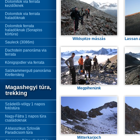
Dolomitok via ferrata
kezdőknek
Dolomitok via ferrata
haladóknak
Dolomitok ferrata
haladóknak (Sorapiss
körtúra)
Wildspitze mászás
Lassan a
Sauleck (3086m)
Dachstein panoráma via
ferrata
Königsjodler via ferrata
Salzkammerguti panoráma
Klettersteig
Magashegyi túra,
Megpihenünk
trekking
Szádelői-völgy 1 napos
fotóstúra
Nagy-Fátra 1 napos túra
családoknak
A klasszikus Szlovák
Paradicsom túra
Mitterkarjoch