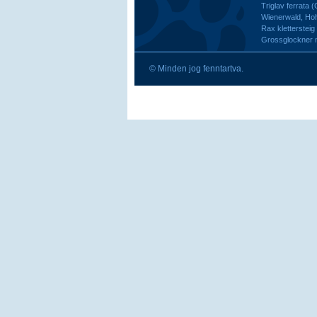
Triglav ferrata 
Wienerwald, H
Rax kletterstei
Grossglockner
© Minden jog fenntartva.