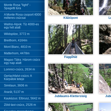
Monte Rosa "light" -
Spagetti túra
A Monte Rosa csoport 4000
méteres csúcsai
Kilátópont
L
Wallisi-Alpok: Tíz 4000-es
egy hét alatt
Wildspitze, 3772 m
Breithorn, 4164m
Mont Blanc, 4810 m
Matterhorn, 4478m
Függőhíd
Magas-Tátra: Három csúcs
egy nap alatt
Lomnici-csúcs, 2634 m
Gerlachfalvi-csúcs: A
Kárpátok teteje
Similaun, 3606 m
Ararát, 5137 m
Jubilaums-Klettersteig
Jub
Kaukázus: Elbrusz, 5642 m
Zöld-tavi-csúcs, 2526 m