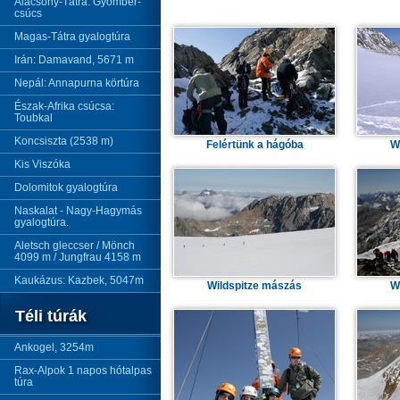
Alacsony-Tátra: Gyömbér-
csúcs
Magas-Tátra gyalogtúra
Irán: Damavand, 5671 m
Nepál: Annapurna körtúra
Észak-Afrika csúcsa:
Toubkal
Koncsiszta (2538 m)
Felértünk a hágóba
W
Kis Viszóka
Dolomitok gyalogtúra
Naskalat - Nagy-Hagymás
gyalogtúra.
Aletsch gleccser / Mönch
4099 m / Jungfrau 4158 m
Kaukázus: Kazbek, 5047m
Wildspitze mászás
W
Téli túrák
Ankogel, 3254m
Rax-Alpok 1 napos hótalpas
túra