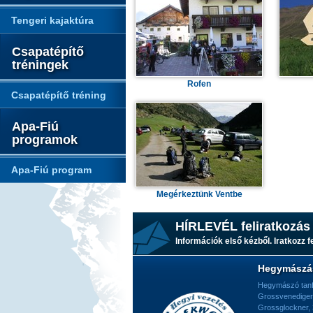
Tengeri kajaktúra
Csapatépítő
tréningek
Rofen
Csapatépítő tréning
Apa-Fiú
programok
Apa-Fiú program
Megérkeztünk Ventbe
HÍRLEVÉL feliratkozás
Információk első kézből. Iratkozz fe
Hegymászá
Hegymászó tan
Grossvenediger
Grossglockner,