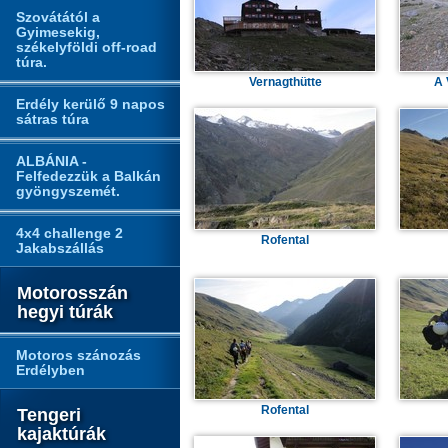
Szovátától a
Gyimesekig,
székelyföldi off-road
túra.
Vernagthütte
A 
Erdély kerülő 9 napos
sátras túra
ALBÁNIA -
Felfedezzük a Balkán
gyöngyszemét.
4x4 challenge 2
Rofental
Jakabszállás
Motorosszán
hegyi túrák
Motoros szánozás
Erdélyben
Rofental
Tengeri
kajaktúrák