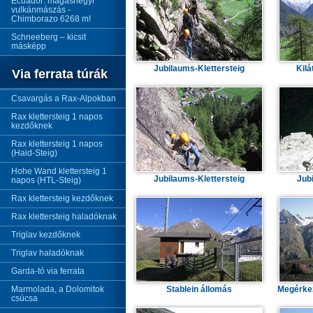
Ecuador: magashegyi
vulkánmászás -
Chimborazo 6268 m!
Schneeberg – kicsit
másképp
Jubilaums-Klettersteig
Kilá
Via ferrata túrák
Csavargás a Rax-Alpokban
Rax klettersteig 1 napos
kezdőknek
Rax klettersteig 1 napos
(Haid-Steig)
Hohe Wand klettersteig 1
Jubilaums-Klettersteig
Jub
napos (HTL-Steig)
Rax klettersteig kezdőknek
Rax klettersteig haladóknak
Triglav kezdőknek
Triglav haladóknak
Garda-tó via ferrata
Marmolada, a Dolomitok
Stablein állomás
Megérke
csúcsa