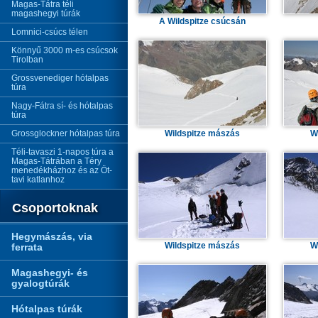
Magas-Tátra téli
magashegyi túrák
A Wildspitze csúcsán
Lomnici-csúcs télen
Könnyű 3000 m-es csúcsok
Tirolban
Grossvenediger hótalpas
túra
Nagy-Fátra sí- és hótalpas
túra
Grossglockner hótalpas túra
Wildspitze mászás
W
Téli-tavaszi 1-napos túra a
Magas-Tátrában a Téry
menedékházhoz és az Öt-
tavi katlanhoz
Csoportoknak
Hegymászás, via
ferrata
Wildspitze mászás
W
Magashegyi- és
gyalogtúrák
Hótalpas túrák