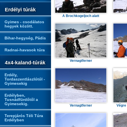
Erdélyi túrák
A Brochkogeljoch alatt
Gyimes - csodálatos
hegyek között.
Bihar-hegység, Pádis
Radnai-havasok túra
Vernagtferner
4x4-kaland-túrák
Erdély,
Tordaszentlászlótól -
Gyimesekig
Erdélyben,
Tusnádfürdőtől a
Gyimesekig.
Vernagtferner
Végre 
Terepjárós Téli Túra
Erdélyben