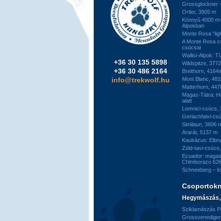
Grossglockner -
Ortler, 3905 m
Könnyű 4000 m-e
Alpokban
Monte Rosa "ligh
A Monte Rosa c
csúcsai
Wallisi-Alpok: T
+36 30 135 5898
Wildspitze, 377
+36 30 486 2164
Breithorn, 4164
info@trekwolf.hu
Mont Blanc, 48
Matterhorn, 44
Magas-Tátra: H
alatt
Lomnici-csúcs,
Gerlachfalvi-csú
Similaun, 3606 
Ararát, 5137 m
Kaukázus: Elbr
Zöld-tavi-csúcs
Ecuador: magas
Chimborazo 626
Schneeberg – k
Csoportok
Hegymászás, 
Sziklamászás Pe
Grossvenediger 