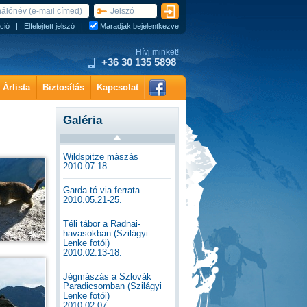
ció
|
Elfelejtett jelszó
|
Maradjak bejelentkezve
Hívj minket!
+36 30 135 5898
Árlista
Biztosítás
Kapcsolat
Galéria
Wildspitze mászás
2010.07.18.
Garda-tó via ferrata
2010.05.21-25.
Téli tábor a Radnai-
havasokban (Szilágyi
Lenke fotói)
2010.02.13-18.
Jégmászás a Szlovák
Paradicsomban (Szilágyi
Lenke fotói)
2010.02.07.