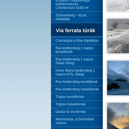
Ecuador: magashegyi
vulkánmászás -
Chimborazo 6268 m!
Schneeberg – kicsit
másképp
Via ferrata túrák
Csavargás a Rax-Alpokban
Rax klettersteig 1 napos
kezdőknek
Rax klettersteig 1 napos
(Haid-Steig)
Hohe Wand klettersteig 1
napos (HTL-Steig)
Rax klettersteig kezdőknek
Rax klettersteig haladóknak
Triglav kezdőknek
Triglav haladóknak
Garda-tó via ferrata
Marmolada, a Dolomitok
csúcsa