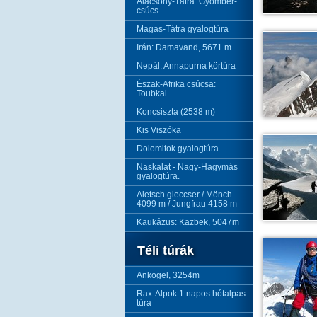
Alacsony-Tátra: Gyömbér-
csúcs
Magas-Tátra gyalogtúra
Irán: Damavand, 5671 m
Nepál: Annapurna körtúra
Észak-Afrika csúcsa:
Toubkal
Koncsiszta (2538 m)
Kis Viszóka
Dolomitok gyalogtúra
Naskalat - Nagy-Hagymás
gyalogtúra.
Aletsch gleccser / Mönch
4099 m / Jungfrau 4158 m
Kaukázus: Kazbek, 5047m
Téli túrák
Ankogel, 3254m
Rax-Alpok 1 napos hótalpas
túra