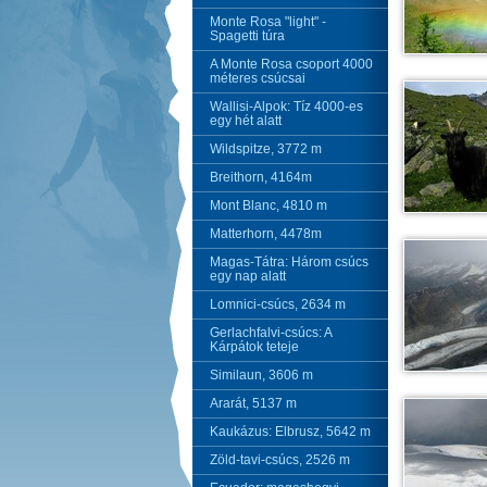
Monte Rosa "light" -
Spagetti túra
A Monte Rosa csoport 4000
méteres csúcsai
Wallisi-Alpok: Tíz 4000-es
egy hét alatt
Wildspitze, 3772 m
Breithorn, 4164m
Mont Blanc, 4810 m
Matterhorn, 4478m
Magas-Tátra: Három csúcs
egy nap alatt
Lomnici-csúcs, 2634 m
Gerlachfalvi-csúcs: A
Kárpátok teteje
Similaun, 3606 m
Ararát, 5137 m
Kaukázus: Elbrusz, 5642 m
Zöld-tavi-csúcs, 2526 m