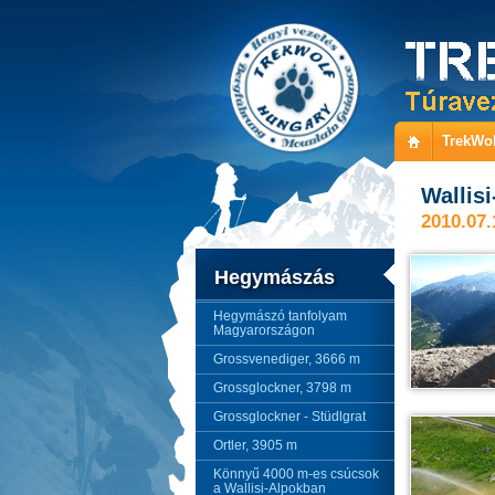
TrekWol
Wallisi
2010.07.
Hegymászás
Hegymászó tanfolyam
Magyarországon
Grossvenediger, 3666 m
Grossglockner, 3798 m
Grossglockner - Stüdlgrat
Ortler, 3905 m
Könnyű 4000 m-es csúcsok
a Wallisi-Alpokban