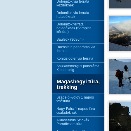
Dolomitok via ferrata
kezdőknek
Dolomitok via ferrata
haladóknak
Dolomitok ferrata
haladóknak (Sorapiss
körtúra)
Sauleck (3086m)
Dachstein panoráma via
ferrata
Königsjodler via ferrata
Salzkammerguti panoráma
Klettersteig
Magashegyi túra,
trekking
Szádelői-völgy 1 napos
fotóstúra
Nagy-Fátra 1 napos túra
családoknak
A klasszikus Szlovák
Paradicsom túra