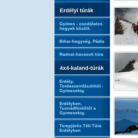
Erdélyi túrák
Gyimes - csodálatos
hegyek között.
Bihar-hegység, Pádis
Radnai-havasok túra
4x4-kaland-túrák
Erdély,
Tordaszentlászlótól -
Gyimesekig
Erdélyben,
Tusnádfürdőtől a
Gyimesekig.
Terepjárós Téli Túra
Erdélyben