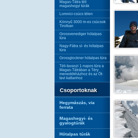
Magas-Tátra téli
magashegyi túrák
Lomnici-csúcs télen
Könnyű 3000 m-es csúcsok
Tirolban
Grossvenediger hótalpas
túra
Nagy-Fátra sí- és hótalpas
túra
Grossglockner hótalpas túra
Téli-tavaszi 1-napos túra a
Magas-Tátrában a Téry
menedékházhoz és az Öt-
tavi katlanhoz
Csoportoknak
Hegymászás, via
ferrata
Magashegyi- és
gyalogtúrák
Hótalpas túrák