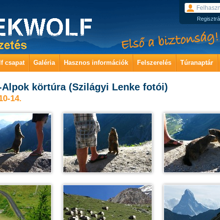
Regisztrá
f csapat
Galéria
Hasznos információk
Felszerelés
Túranaptár
-Alpok körtúra (Szilágyi Lenke fotói)
10-14.