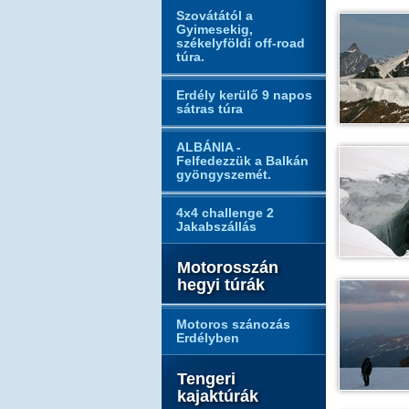
Szovátától a
Gyimesekig,
székelyföldi off-road
túra.
Erdély kerülő 9 napos
sátras túra
ALBÁNIA -
Felfedezzük a Balkán
gyöngyszemét.
4x4 challenge 2
Jakabszállás
Motorosszán
hegyi túrák
Motoros szánozás
Erdélyben
Tengeri
kajaktúrák