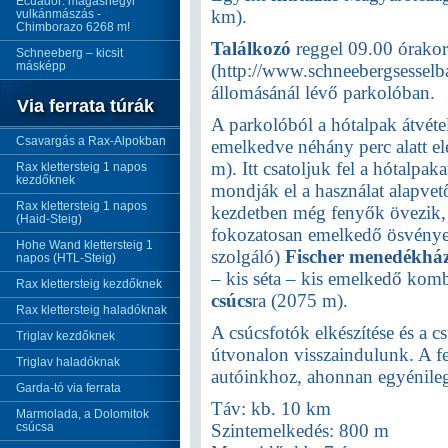
Ecuador: magashegyi
km).
vulkánmászás -
Chimborazo 6268 m!
Találkozó
reggel 09.00 órakor 
Schneeberg – kicsit
másképp
(http://www.schneebergsesselba
állomásánál lévő parkolóban.
Via ferrata túrák
A parkolóból a hótalpak átvétel
Csavargás a Rax-Alpokban
emelkedve néhány perc alatt el
m). Itt csatoljuk fel a hótalpaka
Rax klettersteig 1 napos
kezdőknek
mondják el a használat alapvető
Rax klettersteig 1 napos
kezdetben még fenyők övezik, 
(Haid-Steig)
fokozatosan emelkedő ösvényen
Hohe Wand klettersteig 1
szolgáló)
Fischer menedékhá
napos (HTL-Steig)
– kis séta – kis emelkedő komb
Rax klettersteig kezdőknek
csúcs
ra (2075 m).
Rax klettersteig haladóknak
A csúcsfotók elkészítése és a c
Triglav kezdőknek
útvonalon visszaindulunk. A f
Triglav haladóknak
autóinkhoz, ahonnan egyénile
Garda-tó via ferrata
Táv: kb. 10 km
Marmolada, a Dolomitok
csúcsa
Szintemelkedés: 800 m