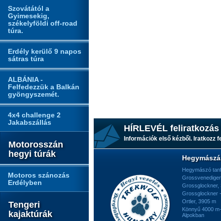
Szovátától a
Gyimesekig,
székelyföldi off-road
túra.
Erdély kerülő 9 napos
sátras túra
ALBÁNIA -
Felfedezzük a Balkán
gyöngyszemét.
4x4 challenge 2
Jakabszállás
HÍRLEVÉL feliratkozás
Információk első kézből. Iratkozz fe
Motorosszán
hegyi túrák
Hegymászá
Hegymászó tan
Motoros szánozás
Grossvenediger
Erdélyben
Grossglockner,
Grossglockner -
Ortler, 3905 m
Tengeri
Könnyű 4000 m-e
kajaktúrák
Alpokban