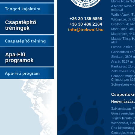
Monte Rosa "ligh
A Monte Rosa c
Tengeri kajaktúra
csúcsai
Wallisi-Alpok: T
+36 30 135 5898
Wildspitze, 377
Csapatépítő
+36 30 486 2164
Breithorn, 4164
tréningek
info@trekwolf.hu
Mont Blanc, 48
Matterhorn, 44
Magas-Tátra: H
Csapatépítő tréning
alatt
Lomnici-csúcs,
Gerlachfalvi-csú
Apa-Fiú
Similaun, 3606 
programok
Ararát, 5137 m
Kaukázus: Elbr
Zöld-tavi-csúcs
Apa-Fiú program
Ecuador: magas
Chimborazo 626
Schneeberg – k
Csoportok
Hegymászás, 
Sziklamászás Pe
Grossvenediger 
Triglav ferrata 
Wienerwald, H
Rax kletterstei
Grossglockner