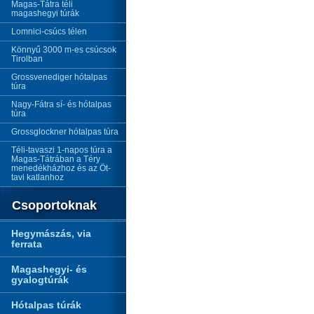
Magas-Tátra téli
magashegyi túrák
Lomnici-csúcs télen
Könnyű 3000 m-es csúcsok
Tirolban
Grossvenediger hótalpas
túra
Nagy-Fátra sí- és hótalpas
túra
Grossglockner hótalpas túra
Téli-tavaszi 1-napos túra a
Magas-Tátrában a Téry
menedékházhoz és az Öt-
tavi katlanhoz
Csoportoknak
Hegymászás, via
ferrata
Magashegyi- és
gyalogtúrák
Hótalpas túrák