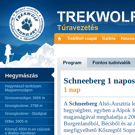
TrekWolf csapat
Galéria
Haszno
Program
Fontos tudnivalók
Hegymászás
Schneeberg 1 napos
Hegymászó tanfolyam
1 nap
Magyarországon
Grossvenediger, 3666 m
A
Schneeberg
Alsó-Ausztria 
Grossglockner, 3798 m
hegységben, egyben a Alpok fő
Grossglockner - Stüdlgrat
magasságával meghaladja a 200
Ortler, 3905 m
Burgenlandból, Bécsből és az A
megfigyelhető Kőszegtől Sopr
Könnyű 4000 m-es csúcsok
a Wallisi-Alpokban