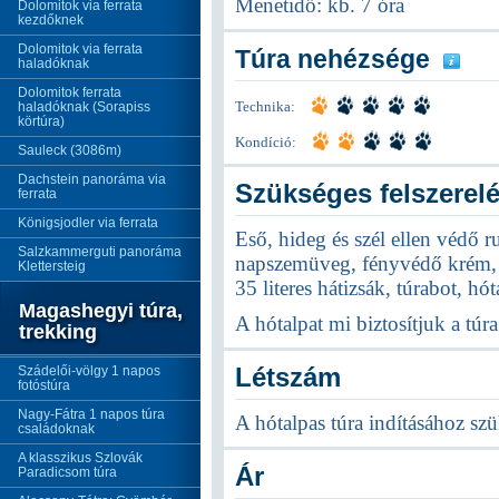
Menetidő: kb. 7 óra
Dolomitok via ferrata
kezdőknek
Dolomitok via ferrata
Túra nehézsége
haladóknak
Dolomitok ferrata
haladóknak (Sorapiss
Technika:
körtúra)
Kondíció:
Sauleck (3086m)
Dachstein panoráma via
Szükséges felszerel
ferrata
Königsjodler via ferrata
Eső, hideg és szél ellen védő ru
Salzkammerguti panoráma
napszemüveg, fényvédő krém, t
Klettersteig
35 literes hátizsák, túrabot, hót
Magashegyi túra,
A hótalpat mi biztosítjuk a túra
trekking
Létszám
Szádelői-völgy 1 napos
fotóstúra
Nagy-Fátra 1 napos túra
A hótalpas túra indításához sz
családoknak
A klasszikus Szlovák
Ár
Paradicsom túra