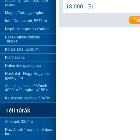
Alacsony-Tátra: Gyömbér-
csúcs
18.000,- Ft
Magas-Tátra gyalogtúra
Fo
Irán: Damavand, 5671 m
Nepál: Annapurna körtúra
Észak-Afrika csúcsa:
Toubkal
Koncsiszta (2538 m)
Kis Viszóka
Dolomitok gyalogtúra
Naskalat - Nagy-Hagymás
gyalogtúra.
Aletsch gleccser / Mönch
4099 m / Jungfrau 4158 m
Kaukázus: Kazbek, 5047m
Téli túrák
Ankogel, 3254m
Rax-Alpok 1 napos hótalpas
túra