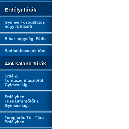
Erdélyi túrák
Gyimes - csodálatos
hegyek között.
Bihar-hegység, Pádis
Radnai-havasok túra
4x4-kaland-túrák
Erdély,
Tordaszentlászlótól -
Gyimesekig
Erdélyben,
Tusnádfürdőtől a
Gyimesekig.
Terepjárós Téli Túra
Erdélyben