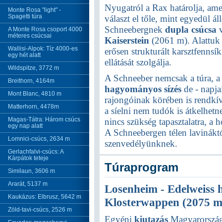
Nyugatról a Rax határolja, ame
Monte Rosa "light" -
Spagetti túra
választ el tőle, mint egyedül 
Schneebergnek
dupla csúcsa
v
A Monte Rosa csoport 4000
méteres csúcsai
Kaiserstein
(2061 m). Alattuk 
Wallisi-Alpok: Tíz 4000-es
erősen strukturált karsztfennsí
egy hét alatt
ellátását szolgálja.
Wildspitze, 3772 m
A Schneeber nemcsak a túra, 
Breithorn, 4164m
hagyományos sízés
de - napjai
Mont Blanc, 4810 m
rajongóinak körében is rendkí
Matterhorn, 4478m
a síelni nem tudók is átkelhet
Magas-Tátra: Három csúcs
nincs szükség tapasztalatra, a 
egy nap alatt
A Schneebergen télen lavinák
Lomnici-csúcs, 2634 m
szenvedélyünknek.
Gerlachfalvi-csúcs: A
Kárpátok teteje
Túraprogram
Similaun, 3606 m
Ararát, 5137 m
Losenheim - Edelweiss hü
Kaukázus: Elbrusz, 5642 m
Klosterwappen (2075 m
Zöld-tavi-csúcs, 2526 m
Egyéni
kiutazás
Magyarország