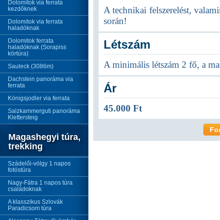
Dolomitok via ferrata
A technikai felszerelést, valam
kezdőknek
során!
Dolomitok via ferrata
haladóknak
Dolomitok ferrata
Létszám
haladóknak (Sorapiss
körtúra)
A minimális létszám 2 fő, a ma
Sauleck (3086m)
Dachstein panoráma via
Ár
ferrata
Königsjodler via ferrata
45.000 Ft
Salzkammerguti panoráma
Klettersteig
Fo
Magashegyi túra,
trekking
Szádelői-völgy 1 napos
fotóstúra
Nagy-Fátra 1 napos túra
családoknak
A klasszikus Szlovák
Paradicsom túra