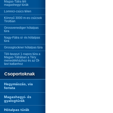
Magas-Tátra téli
magashegyi túrák
Lomnici-csúcs télen
Könnyű 3000 m-es csúcsok
Tirolban
Grossvenediger hótalpas
túra
Nagy-Fátra sí- és hótalpas
túra
Grossglockner hótalpas túra
Téli-tavaszi 1-napos túra a
Magas-Tátrában a Téry
menedékházhoz és az Öt-
tavi katlanhoz
Csoportoknak
Hegymászás, via
ferrata
Magashegyi- és
gyalogtúrák
Hótalpas túrák