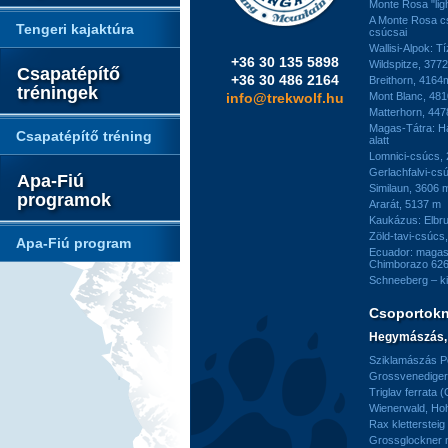
Monte Rosa "ligh
A Monte Rosa c
Tengeri kajaktúra
csúcsai
Wallisi-Alpok: T
+36 30 135 5898
Wildspitze, 377
Csapatépítő
+36 30 486 2164
Breithorn, 4164
tréningek
info@trekwolf.hu
Mont Blanc, 48
Matterhorn, 44
Magas-Tátra: H
Csapatépítő tréning
alatt
Lomnici-csúcs,
Gerlachfalvi-csú
Apa-Fiú
Similaun, 3606 
programok
Ararát, 5137 m
Kaukázus: Elbr
Zöld-tavi-csúcs
Apa-Fiú program
Ecuador: magas
Chimborazo 626
Schneeberg – k
Csoportok
Hegymászás, 
Sziklamászás Pe
Grossvenediger 
Triglav ferrata 
Wienerwald, H
Rax kletterstei
Grossglockner