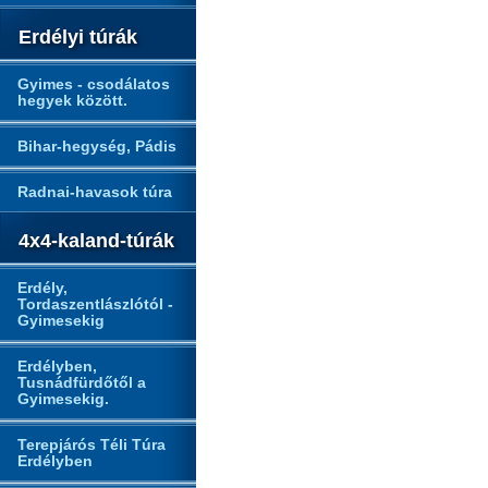
Erdélyi túrák
Gyimes - csodálatos
hegyek között.
Bihar-hegység, Pádis
Radnai-havasok túra
4x4-kaland-túrák
Erdély,
Tordaszentlászlótól -
Gyimesekig
Erdélyben,
Tusnádfürdőtől a
Gyimesekig.
Terepjárós Téli Túra
Erdélyben