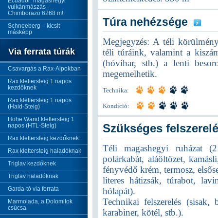
Ecuador: magashegyi
vulkánmászás -
Chimborazo 6268 m!
Túra nehézsége
Schneeberg – kicsit
másképp
Megjegyzés: A téli körülmény
Via ferrata túrák
téli túráink, valamint a kiszá
(hóvihar, stb.) a lenti beso
Csavargás a Rax-Alpokban
megemelhetik.
Rax klettersteig 1 napos
kezdőknek
Technika:
Rax klettersteig 1 napos
Kondíció:
(Haid-Steig)
Hohe Wand klettersteig 1
Szükséges felszerel
napos (HTL-Steig)
Rax klettersteig kezdőknek
Téli magashegyi ruházat (
Rax klettersteig haladóknak
polárkabát, aláöltözet, kamásli
Triglav kezdőknek
fényvédő krém, termosz, elsős
Triglav haladóknak
literes hátizsák, túrabot, lav
Garda-tó via ferrata
hólapát).
Technikai felszerelés (sisak
Marmolada, a Dolomitok
csúcsa
karabiner, kötél, stb.).