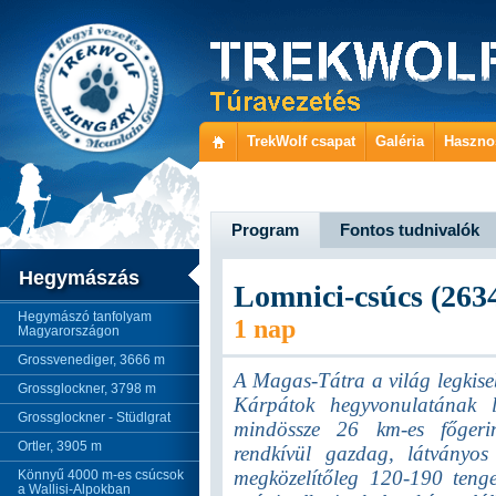
TrekWolf csapat
Galéria
Haszno
Program
Fontos tudnivalók
Hegymászás
Lomnici-csúcs (2634
Hegymászó tanfolyam
1 nap
Magyarországon
Grossvenediger, 3666 m
A Magas-Tátra a világ legkis
Grossglockner, 3798 m
Kárpátok hegyvonulatának l
Grossglockner - Stüdlgrat
mindössze 26 km-es főgerin
Ortler, 3905 m
rendkívül gazdag, látványos
megközelítőleg 120-190 tenge
Könnyű 4000 m-es csúcsok
a Wallisi-Alpokban