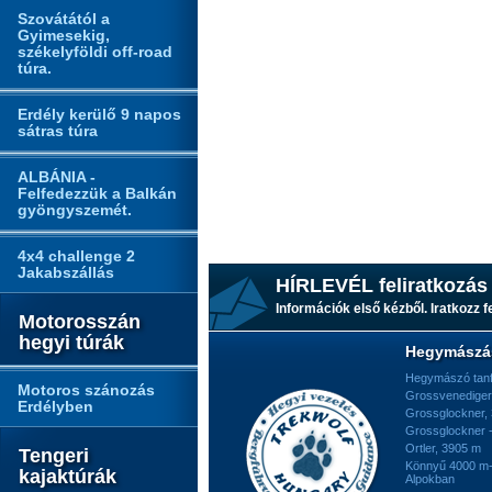
Szovátától a
Gyimesekig,
székelyföldi off-road
túra.
Erdély kerülő 9 napos
sátras túra
ALBÁNIA -
Felfedezzük a Balkán
gyöngyszemét.
4x4 challenge 2
Jakabszállás
HÍRLEVÉL feliratkozás
Információk első kézből. Iratkozz fe
Motorosszán
hegyi túrák
Hegymászá
Hegymászó tan
Motoros szánozás
Grossvenediger
Erdélyben
Grossglockner,
Grossglockner -
Ortler, 3905 m
Tengeri
Könnyű 4000 m-e
kajaktúrák
Alpokban