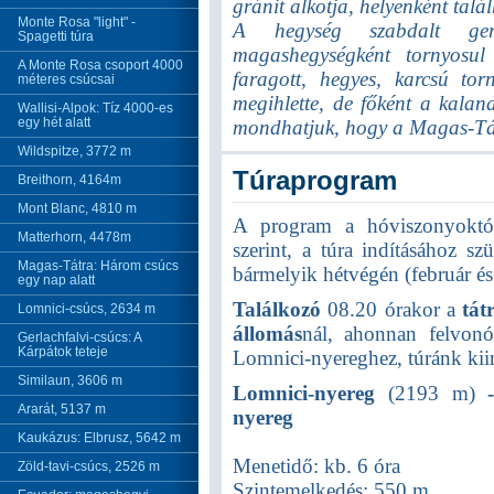
gránit alkotja, helyenként talá
Monte Rosa "light" -
A hegység szabdalt gerin
Spagetti túra
magashegységként tornyosul
A Monte Rosa csoport 4000
faragott, hegyes, karcsú tor
méteres csúcsai
megihlette, de főként a kalan
Wallisi-Alpok: Tíz 4000-es
egy hét alatt
mondhatjuk, hogy a Magas-Tá
Wildspitze, 3772 m
Túraprogram
Breithorn, 4164m
Mont Blanc, 4810 m
A program a hóviszonyoktól
Matterhorn, 4478m
szerint, a túra indításához s
Magas-Tátra: Három csúcs
bármelyik hétvégén (február és 
egy nap alatt
Találkozó
08.20 órakor a
tát
Lomnici-csúcs, 2634 m
állomás
nál, ahonnan felvon
Gerlachfalvi-csúcs: A
Kárpátok teteje
Lomnici-nyereghez, túránk kii
Similaun, 3606 m
Lomnici-nyereg
(2193 m)
Ararát, 5137 m
nyereg
Kaukázus: Elbrusz, 5642 m
Menetidő: kb. 6 óra
Zöld-tavi-csúcs, 2526 m
Szintemelkedés: 550 m