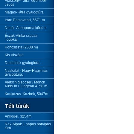
Alacsony-Tátra: Gyömbér-
csúcs
Magas-Tátra gyalogtúra
Irán: Damavand, 5671 m
Nepál: Annapurna körtúra
Észak-Afrika csúcsa:
Toubkal
Koncsiszta (2538 m)
Kis Viszóka
Dolomitok gyalogtúra
Naskalat - Nagy-Hagymás
gyalogtúra.
Aletsch gleccser / Mönch
4099 m / Jungfrau 4158 m
Kaukázus: Kazbek, 5047m
Téli túrák
Ankogel, 3254m
Rax-Alpok 1 napos hótalpas
túra