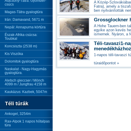
Alacsony-Tátra: Gyömbér-
A Közép-Szlovákiában,
csúcs
Fatra), amely a tisza
ben nyilvánították ne
Magas-Tátra gyalogtúra
Grossglockner h
Irán: Damavand, 5671 m
A Hohe Tauern-ben ta
Nepál: Annapurna körtúra
egyike azon kevés he
ismernek. Nyáron, a fő
Észak-Afrika csúcsa:
Toubkal
Téli-tavaszi1-n
Koncsiszta (2538 m)
menedékházhoz 
Kis Viszóka
1-napos téli-tavasz
Itt 
Dolomitok gyalogtúra
túraidőpontot »
Naskalat - Nagy-Hagymás
gyalogtúra.
Aletsch gleccser / Mönch
4099 m / Jungfrau 4158 m
Kaukázus: Kazbek, 5047m
Téli túrák
Ankogel, 3254m
Rax-Alpok 1 napos hótalpas
túra