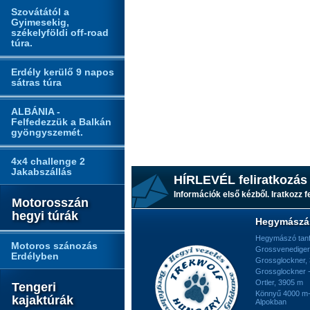
Szovátától a
Gyimesekig,
székelyföldi off-road
túra.
Erdély kerülő 9 napos
sátras túra
ALBÁNIA -
Felfedezzük a Balkán
gyöngyszemét.
4x4 challenge 2
Jakabszállás
HÍRLEVÉL feliratkozás
Információk első kézből. Iratkozz fe
Motorosszán
hegyi túrák
Hegymászá
Hegymászó tan
Motoros szánozás
Grossvenediger
Erdélyben
Grossglockner,
Grossglockner -
Ortler, 3905 m
Tengeri
Könnyű 4000 m-e
kajaktúrák
Alpokban