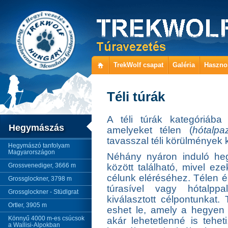
TrekWolf csapat
Galéria
Haszno
Téli túrák
A téli túrák kategóriába
Hegymászás
amelyeket télen (
hótalpa
tavasszal téli körülmények 
Hegymászó tanfolyam
Magyarországon
Néhány nyáron induló heg
Grossvenediger, 3666 m
között található, mivel eze
célunk eléréséhez. Télen é
Grossglockner, 3798 m
túrasível vagy hótalppa
Grossglockner - Stüdlgrat
kiválasztott célpontunkat
Ortler, 3905 m
eshet le, amely a hegyen 
Könnyű 4000 m-es csúcsok
akár lehetetlenné is teheti
a Wallisi-Alpokban