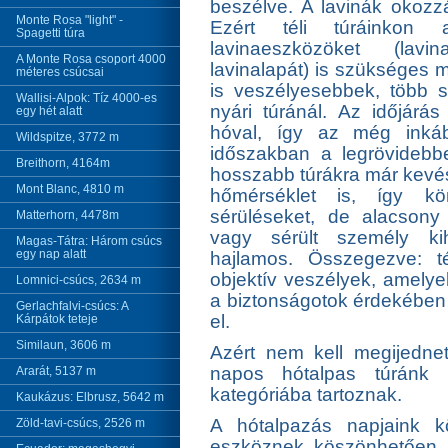
beszélve. A lavinák okozzá
Monte Rosa "light" -
Ezért téli túráinkon
Spagetti túra
lavinaeszközöket (lavin
A Monte Rosa csoport 4000
lavinalapát) is szükséges 
méteres csúcsai
is veszélyesebbek, több s
Wallisi-Alpok: Tíz 4000-es
nyári túránál. Az időjárá
egy hét alatt
hóval, így az még inkább
Wildspitze, 3772 m
időszakban a legrövidebb
Breithorn, 4164m
hosszabb túrákra már kevé
Mont Blanc, 4810 m
hőmérséklet is, így kö
sérüléseket, de alacsony
Matterhorn, 4478m
vagy sérült személy kih
Magas-Tátra: Három csúcs
egy nap alatt
hajlamos. Összegezve: 
objektív veszélyek, amelye
Lomnici-csúcs, 2634 m
a biztonságotok érdekében -
Gerlachfalvi-csúcs: A
el.
Kárpátok teteje
Similaun, 3606 m
Azért nem kell megijedne
napos hótalpas túránk 
Ararát, 5137 m
kategóriába tartoznak.
Kaukázus: Elbrusz, 5642 m
A hótalpazás napjaink kö
Zöld-tavi-csúcs, 2526 m
eszköznek köszönhetően 