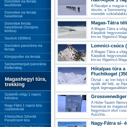
Dolomitok via ferrata
kezdőknek
A Raxalpe a magyar-osz
részén, a Semmering 
Dolomitok via ferrata
meredek sziklafalakka
haladóknak
Magas-Tátra tél
Dolomitok ferrata
haladóknak (Sorapiss
A Magas-Tátra a vilá
körtúra)
Kárpátok hegyvonulatá
km-es főgerincű Magas
Sauleck (3086m)
Lomnici-csúcs (
Dachstein panoráma via
ferrata
A Magas-Tátra a vilá
Kárpátok hegyvonulatá
Königsjodler via ferrata
km-es főgerincű Magas
Salzkammerguti panoráma
Klettersteig
Hótalpas túra a
Fluchtkogel (35
Magashegyi túra,
Ötztal – az Inn foly
trekking
nyúlik dél felé, az Al
egyik legmagasabban 
Szádelői-völgy 1 napos
Grossvenediger 
fotóstúra
A Hohe-Tauern Nemzet
Nagy-Fátra 1 napos túra
formáival és magasság
családoknak
hegymászó első csúc
Ausztria...
A klasszikus Szlovák
Paradicsom túra
Nagy-Fátra sí- é