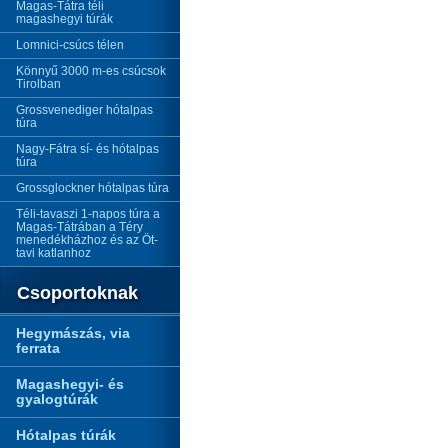
Magas-Tátra téli
magashegyi túrák
Lomnici-csúcs télen
Könnyű 3000 m-es csúcsok
Tirolban
Grossvenediger hótalpas
túra
Nagy-Fátra sí- és hótalpas
túra
Grossglockner hótalpas túra
Téli-tavaszi 1-napos túra a
Magas-Tátrában a Téry
menedékházhoz és az Öt-
tavi katlanhoz
Csoportoknak
Hegymászás, via
ferrata
Magashegyi- és
gyalogtúrák
Hótalpas túrák