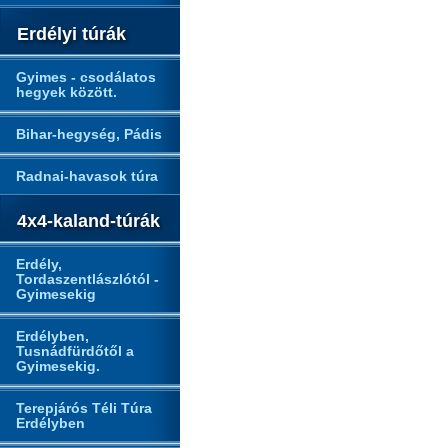
Erdélyi túrák
Gyimes - csodálatos
hegyek között.
Bihar-hegység, Pádis
Radnai-havasok túra
4x4-kaland-túrák
Erdély,
Tordaszentlászlótól -
Gyimesekig
Erdélyben,
Tusnádfürdőtől a
Gyimesekig.
Terepjárós Téli Túra
Erdélyben