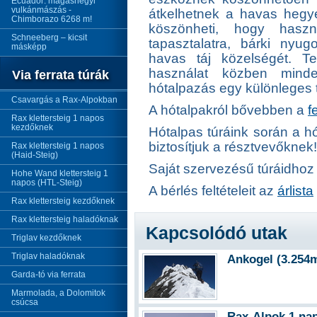
Ecuador: magashegyi
vulkánmászás -
átkelhetnek a havas hegy
Chimborazo 6268 m!
köszönheti, hogy haszn
Schneeberg – kicsit
tapasztalatra, bárki nyug
másképp
havas táj közelségét. Te
használat közben minde
Via ferrata túrák
hótalpazás egy különleges t
Csavargás a Rax-Alpokban
A hótalpakról bővebben a
f
Rax klettersteig 1 napos
kezdőknek
Hótalpas túráink során a 
biztosítjuk a résztvevőknek!
Rax klettersteig 1 napos
(Haid-Steig)
Saját szervezésű túráidhoz 
Hohe Wand klettersteig 1
napos (HTL-Steig)
A bérlés feltételeit az
árlista
Rax klettersteig kezdőknek
Rax klettersteig haladóknak
Kapcsolódó utak
Triglav kezdőknek
Triglav haladóknak
Ankogel (3.254m
Garda-tó via ferrata
Marmolada, a Dolomitok
csúcsa
Rax-Alpok 1 nap