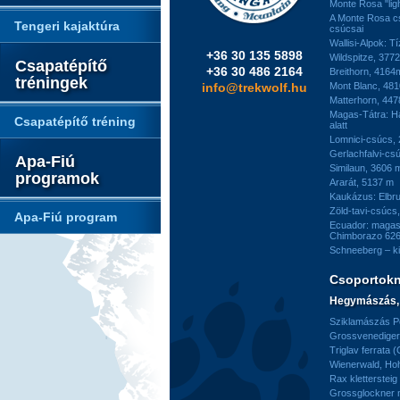
Monte Rosa "ligh
A Monte Rosa c
Tengeri kajaktúra
csúcsai
Wallisi-Alpok: T
+36 30 135 5898
Wildspitze, 377
Csapatépítő
+36 30 486 2164
Breithorn, 4164
tréningek
info@trekwolf.hu
Mont Blanc, 48
Matterhorn, 44
Magas-Tátra: H
Csapatépítő tréning
alatt
Lomnici-csúcs,
Gerlachfalvi-csú
Apa-Fiú
Similaun, 3606 
programok
Ararát, 5137 m
Kaukázus: Elbr
Zöld-tavi-csúcs
Apa-Fiú program
Ecuador: magas
Chimborazo 626
Schneeberg – k
Csoportok
Hegymászás, 
Sziklamászás Pe
Grossvenediger 
Triglav ferrata 
Wienerwald, H
Rax kletterstei
Grossglockner