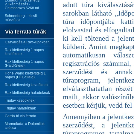
Ecuador: magashegyi
adott túra kiválasztá
vulkánmászás -
Chimborazo 6268 m!
sarokban látható „Időpo
Schneeberg – kicsit
másképp
túra időpontjába katt
elolvastad és elfogadtad
Via ferrata túrák
ki kell töltened a jelen
Csavargás a Rax-Alpokban
küldeni. Amint megkaptu
Rax klettersteig 1 napos
automatikusan válasz
kezdőknek
Rax klettersteig 1 napos
regisztrációs számmal
(Haid-Steig)
szerződést és annak 
Hohe Wand klettersteig 1
napos (HTL-Steig)
túraprogram, jelent
Rax klettersteig kezdőknek
elválaszthatatlan rés
Rax klettersteig haladóknak
mailt, akkor valószínű
Triglav kezdőknek
esetben kérjük, vedd fel
Triglav haladóknak
Amennyiben a jelentkezé
Garda-tó via ferrata
szerződést, a jelent
Marmolada, a Dolomitok
csúcsa
túraprogramot tartal