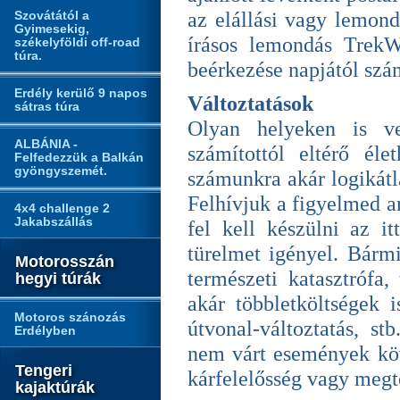
Szovátától a
az elállási vagy lemond
Gyimesekig,
írásos lemondás TrekW
székelyföldi off-road
túra.
beérkezése napjától szá
Erdély kerülő 9 napos
Változtatások
sátras túra
Olyan helyeken is ve
ALBÁNIA -
számítottól eltérő éle
Felfedezzük a Balkán
gyöngyszemét.
számunkra akár logikátl
Felhívjuk a figyelmed ar
4x4 challenge 2
Jakabszállás
fel kell készülni az it
türelmet igényel. Bármi
Motorosszán
természeti katasztrófa,
hegyi túrák
akár többletköltségek i
Motoros szánozás
útvonal-változtatás, s
Erdélyben
nem várt események köv
Tengeri
kárfelelősség vagy megté
kajaktúrák