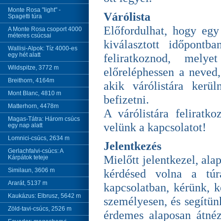
Monte Rosa "light" -
Várólista
Spagetti túra
Előfordulhat, hogy egy
A Monte Rosa csoport 4000
méteres csúcsai
kiválasztott időpont
Wallisi-Alpok: Tíz 4000-es
egy hét alatt
feliratkoznod, melye
Wildspitze, 3772 m
előreléphessen a neved
Breithorn, 4164m
akik várólistára kerü
Mont Blanc, 4810 m
befizetni.
Matterhorn, 4478m
A várólistára feliratk
Magas-Tátra: Három csúcs
velünk a kapcsolatot!
egy nap alatt
Lomnici-csúcs, 2634 m
Jelentkezés
Gerlachfalvi-csúcs: A
Mielőtt jelentkezel, ala
Kárpátok teteje
Similaun, 3606 m
kérdésed volna a túr
Ararát, 5137 m
kapcsolatban, kérünk, 
Kaukázus: Elbrusz, 5642 m
személyesen, és segítün
Zöld-tavi-csúcs, 2526 m
érdemes alaposan átnéz