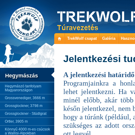
TrekWolf csapat
Galéria
Haszno
Jelentkezési tu
A jelentkezési határidő
Hegymászás
Programjainkra a honlap
Hegymászó tanfolyam
lehet jelentkezni. Ha v
Magyarországon
Grossvenediger, 3666 m
minél előbb, akár több 
Grossglockner, 3798 m
későn jelentkezel, nem 
Grossglockner - Stüdlgrat
hogy a túránk (például,
Ortler, 3905 m
szükséges az adott orsz
Könnyű 4000 m-es csúcsok
ott legyél.
a Wallisi-Alpokban