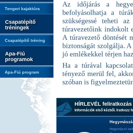
Az időjárás a hegye
Tengeri kajaktúra
befolyásolhatja a túr
szükségessé teheti az 
Csapatépítő
tréningek
túravezetőink indokolt 
A túravezető döntését m
Csapatépítő tréning
biztonságát szolgálja. 
jó emlékekkel térjen haz
Apa-Fiú
programok
Ha a túrával kapcsolat
Apa-Fiú program
tényező merül fel, akkor
szóban is figyelmeztetün
HÍRLEVÉL feliratkozás
Információk első kézből. Iratkozz fe
Hegymászá
Hegymászó tan