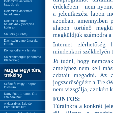
Dolomitok via ferrata
kezdőknek
érdekében – nem nyomtat
Dolomitok via ferrata
a jelentkezési lapon m
haladóknak
azonban, amennyiben p
Dolomitok ferrata
haladóknak (Sorapiss
alapon történő megkü
körtúra)
megküldjük számodra a ré
Sauleck (3086m)
Dachstein panoráma via
Internet elérhetőség
ferrata
mindenkori székhelyén t
Königsjodler via ferrata
Salzkammerguti panoráma
Jó tudni, hogy nemcsak 
Klettersteig
amelyhez nem kell mást 
Magashegyi túra,
adatait megadni. Az a
trekking
jogszerűségéért a TrekWo
Szádelői-völgy 1 napos
fotóstúra
nem vizsgálja, azokért k
Nagy-Fátra 1 napos túra
családoknak
FONTOS:
A klasszikus Szlovák
Túráinkra a konkrét jel
Paradicsom túra