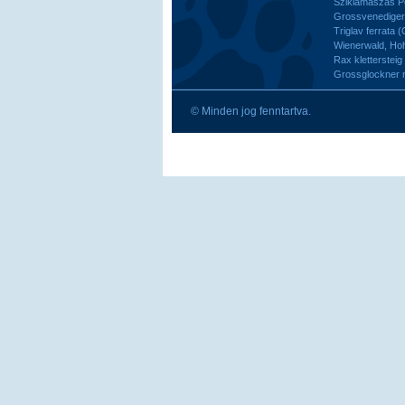
Sziklamászás Pe
Grossvenediger 
Triglav ferrata 
Wienerwald, H
Rax kletterstei
Grossglockner
© Minden jog fenntartva.