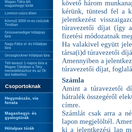
követő három munkanapo
Magas-Tátra téli
magashegyi túrák
kérünk, tüntesd fel a k
Lomnici-csúcs télen
jelentkezést visszaigaz
Könnyű 3000 m-es csúcsok
Tirolban
túravezetői díjat (így a
Grossvenediger hótalpas
fizetési módozatnak megf
túra
Ha valakivel együtt jele
Nagy-Fátra sí- és hótalpas
túra
társa(i)d túravezetői díj
Grossglockner hótalpas túra
Amennyiben a jelentkez
Téli-tavaszi 1-napos túra a
Magas-Tátrában a Téry
túravezetői díjat, foglal
menedékházhoz és az Öt-
tavi katlanhoz
Számla
Csoportoknak
Amint a túravezetői d
hátralék összegéről elek
Hegymászás, via
ferrata
címre.
Számlát csak arra a név
Magashegyi- és
gyalogtúrák
lapon megjelöltél. Amen
Hótalpas túrák
ki a jelentkezési lap m