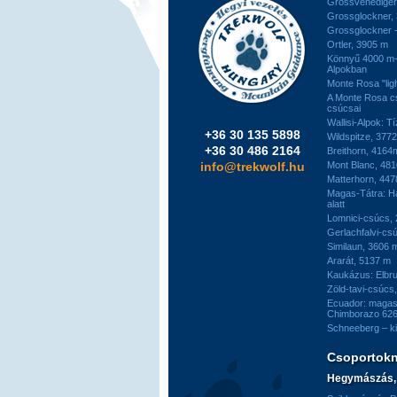
Grossvenediger
Grossglockner,
Grossglockner -
Ortler, 3905 m
Könnyű 4000 m-e
Alpokban
Monte Rosa "ligh
A Monte Rosa c
csúcsai
Wallisi-Alpok: T
+36 30 135 5898
Wildspitze, 377
+36 30 486 2164
Breithorn, 4164
info@trekwolf.hu
Mont Blanc, 48
Matterhorn, 44
Magas-Tátra: H
alatt
Lomnici-csúcs,
Gerlachfalvi-csú
Similaun, 3606 
Ararát, 5137 m
Kaukázus: Elbr
Zöld-tavi-csúcs
Ecuador: magas
Chimborazo 626
Schneeberg – k
Csoportok
Hegymászás, 