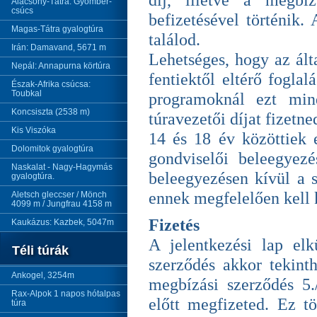
díj, illetve a megbíz
Alacsony-Tátra: Gyömbér-
csúcs
befizetésével történik. 
Magas-Tátra gyalogtúra
találod.
Irán: Damavand, 5671 m
Lehetséges, hogy az álta
Nepál: Annapurna körtúra
fentiektől eltérő fogla
Észak-Afrika csúcsa:
Toubkal
programoknál ezt mind
Koncsiszta (2538 m)
túravezetői díjat fizetne
Kis Viszóka
14 és 18 év közöttiek 
Dolomitok gyalogtúra
gondviselői beleegyezé
Naskalat - Nagy-Hagymás
beleegyezésen kívül a s
gyalogtúra.
ennek megfelelően kell k
Aletsch gleccser / Mönch
4099 m / Jungfrau 4158 m
Fizetés
Kaukázus: Kazbek, 5047m
A jelentkezési lap elk
Téli túrák
szerződés akkor tekinth
Ankogel, 3254m
megbízási szerződés 5./
Rax-Alpok 1 napos hótalpas
előtt megfizeted. Ez tö
túra