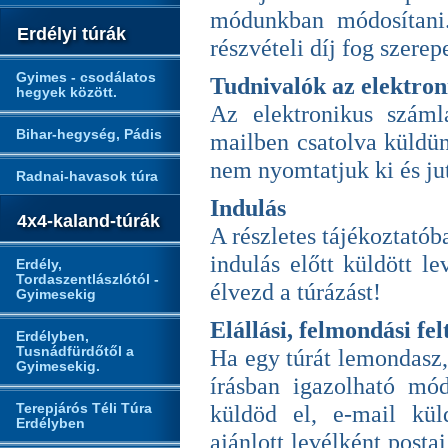
módunkban módosítani
Erdélyi túrák
részvételi díj fog szerep
Gyimes - csodálatos
Tudnivalók az elektron
hegyek között.
Az elektronikus szám
Bihar-hegység, Pádis
mailben csatolva küldün
nem nyomtatjuk ki és jut
Radnai-havasok túra
Indulás
4x4-kaland-túrák
A részletes tájékoztatób
indulás előtt küldött le
Erdély,
Tordaszentlászlótól -
élvezd a túrázást!
Gyimesekig
Elállási, felmondási fe
Erdélyben,
Tusnádfürdőtől a
Ha egy túrát lemondasz,
Gyimesekig.
írásban igazolható mó
Terepjárós Téli Túra
küldöd el, e-mail kül
Erdélyben
ajánlott levélként posta