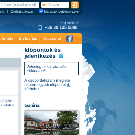
ció
|
Elfelejtett jelszó
|
Maradjak bejelentkezve
Hívj minket!
+36 30 135 5898
Árlista
Biztosítás
Kapcsolat
Időpontok és
jelentkezés
Jelenleg nincs aktuális
időpontunk.
A csoportlétszám megléte
esetén egyedi időpontot
itt
kérhetsz!
rdélybe a
korlattal
Galéria