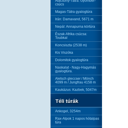
Alacsony-Tátra: Gyömbér-
csúcs
Magas-Tátra gyalogtúra
Irán: Damavand, 5671 m
Nepál: Annapurna körtúra
Észak-Afrika csúcsa:
Toubkal
Koncsiszta (2538 m)
Kis Viszóka
Dolomitok gyalogtúra
Naskalat - Nagy-Hagymás
gyalogtúra.
Aletsch gleccser / Mönch
4099 m / Jungfrau 4158 m
Kaukázus: Kazbek, 5047m
Téli túrák
Ankogel, 3254m
Rax-Alpok 1 napos hótalpas
túra