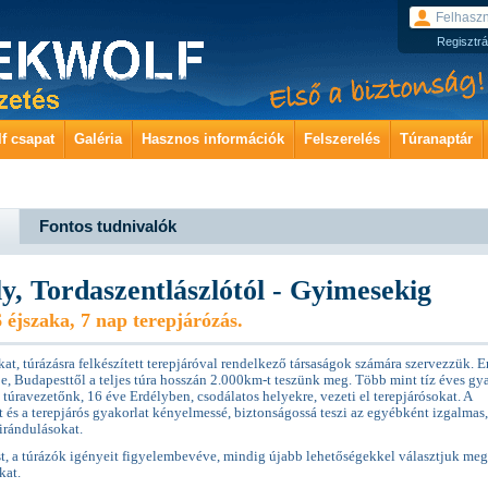
Regisztrá
f csapat
Galéria
Hasznos információk
Felszerelés
Túranaptár
Fontos tudnivalók
y, Tordaszentlászlótól - Gyimesekig
6 éjszaka, 7 nap terepjárózás.
kat, túrázásra felkészített terepjáróval rendelkező társaságok számára szervezzük. E
, Budapesttől a teljes túra hosszán 2.000km-t teszünk meg. Több mint tíz éves gya
túravezetőnk, 16 éve Erdélyben, csodálatos helyekre, vezeti el terepjárósokat. A
t és a terepjárós gyakorlat kényelmessé, biztonságossá teszi az egyébként izgalmas,
irándulásokat.
st, a túrázók igényeit figyelembevéve, mindig újabb lehetőségekkel választjuk meg
kat.