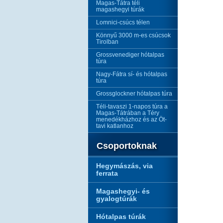
Magas-Tátra téli
magashegyi túrák
Lomnici-csúcs télen
Könnyű 3000 m-es csúcsok
Tirolban
Grossvenediger hótalpas
túra
Nagy-Fátra sí- és hótalpas
túra
Grossglockner hótalpas túra
Téli-tavaszi 1-napos túra a
Magas-Tátrában a Téry
menedékházhoz és az Öt-
tavi katlanhoz
Csoportoknak
Hegymászás, via
ferrata
Magashegyi- és
gyalogtúrák
Hótalpas túrák