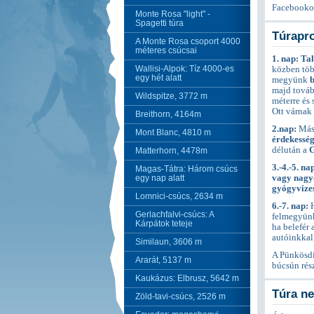
Facebook
Monte Rosa "light" -
Spagetti túra
Túrapr
A Monte Rosa csoport 4000
méteres csúcsai
1. nap: Ta
Wallisi-Alpok: Tíz 4000-es
közben töb
egy hét alatt
megyünk
b
majd továb
Wildspitze, 3772 m
méterre és
Ott várnak
Breithorn, 4164m
2.nap:
Másn
Mont Blanc, 4810 m
érdekessé
délután a
G
Matterhorn, 4478m
3.-4.-5. na
Magas-Tátra: Három csúcs
egy nap alatt
vagy nagy
gyógyvizes
Lomnici-csúcs, 2634 m
6.-7. nap:
H
Gerlachfalvi-csúcs: A
felmegyün
Kárpátok teteje
ha belefér
autóinkkal 
Similaun, 3606 m
A Pünkösdi
Ararát, 5137 m
búcsún rész
Kaukázus: Elbrusz, 5642 m
Túra n
Zöld-tavi-csúcs, 2526 m