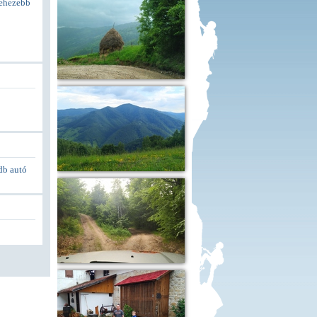
nehezebb
db autó