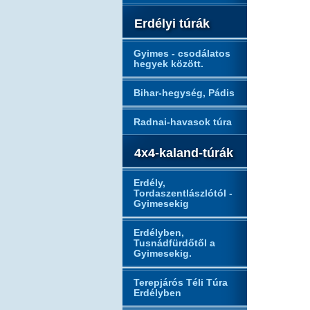
Erdélyi túrák
Gyimes - csodálatos
hegyek között.
Bihar-hegység, Pádis
Radnai-havasok túra
4x4-kaland-túrák
Erdély,
Tordaszentlászlótól -
Gyimesekig
Erdélyben,
Tusnádfürdőtől a
Gyimesekig.
Terepjárós Téli Túra
Erdélyben