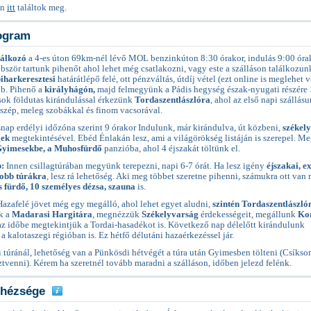
on
itt
találtok meg.
ogram
lálkozó
a 4-es úton 69km-nél lévő MOL benzinkúton 8:30 órakor, indulás 9:00 órak
bször tartunk pihenőt ahol lehet még csatlakozni, vagy este a szálláson találkozun
iharkeresztesi
határátlépő felé, ott pénzváltás, útdíj vétel (ezt online is meglehet v
b. Pihenő a
királyhágón,
majd felmegyünk a Pádis hegység észak-nyugati részére
 sok földutas kirándulással érkezünk
Tordaszentlászlóra
, ahol az első napi szállásu
 szép, meleg szobákkal és finom vacsorával.
ap erdélyi időzóna szerint 9 órakor Indulunk, már kirándulva, út közbeni,
székely
gek
megtekintésével. Ebéd Énlakán lesz, ami a világörökség listáján is szerepel. M
yimesekbe, a Muhosfürdő
panzióba, ahol 4 éjszakát töltünk el.
p:
Innen csillagtúrában megyünk terepezni, napi 6-7 órát. Ha lesz igény
éjszakai, e
obb túrákra
, lesz rá lehetőség. Aki meg többet szeretne pihenni, számukra ott van
 fürdő, 10 személyes dézsa, szauna
is.
azafelé jövet még egy megálló, ahol lehet egyet aludni,
szintén Tordaszentlászló
k a
Madarasi Hargitára
, megnézzük
Székelyvarság
érdekességeit, megállunk
Ko
 az időbe megtekintjük a Tordai-hasadékot is. Következő nap délelőtt kirándulunk
a kalotaszegi régióban is. Ez hétfő délutáni hazaérkezéssel jár.
 túránál, lehetőség van a Pünkösdi hétvégét a túra után Gyimesben tölteni (Csíks
tvenni). Kérem ha szeretnél tovább maradni a szálláson, időben jelezd felénk.
ehézsége