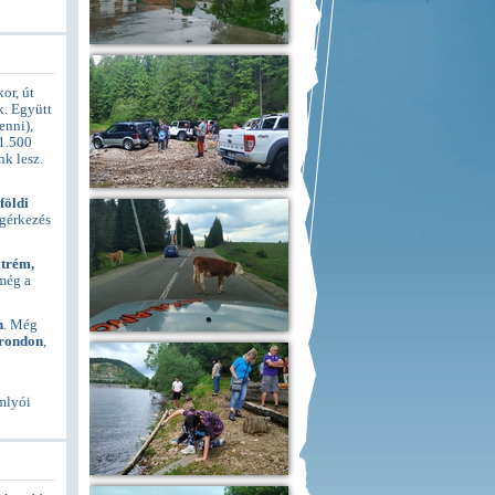
or, út
k. Együtt
enni),
 1.500
nk lesz.
földi
egérkezés
xtrém,
 még a
n
. Még
rondon
,
omlyói