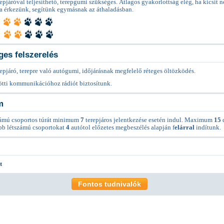
epjáróval teljesíthető, terepgumi szükséges. Átlagos gyakorlottság elég, ha kicsit 
a érkezünk, segítünk egymásnak az áthaladásban.
es felszerelés
epjáró, terepre való autógumi, időjárásnak megfelelő réteges öltözködés.
tti kommunikációhoz rádiót biztosítunk.
m
ámú csoportos túrát minimum
7
terepjáros jelentkezése esetén indul. Maximum
15
ebb létszámú csoportokat
4
autótol előzetes megbeszélés alapján f
elárral
indítunk.
t
Fontos tudnivalók