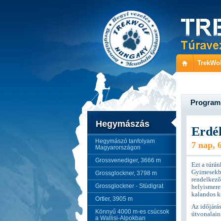
TrekWol
Program
Hegymászás
Erdél
Hegymászó tanfolyam
7 nap, 
Magyarországon
Grossvenediger, 3666 m
Ezt a túrán
Gyimesekbe
Grossglockner, 3798 m
rendelkező 
Grossglockner - Stüdlgrat
helyismere
kalandos k
Ortler, 3905 m
Az időjárá
Könnyű 4000 m-es csúcsok
útvonalain
a Wallisi-Alpokban