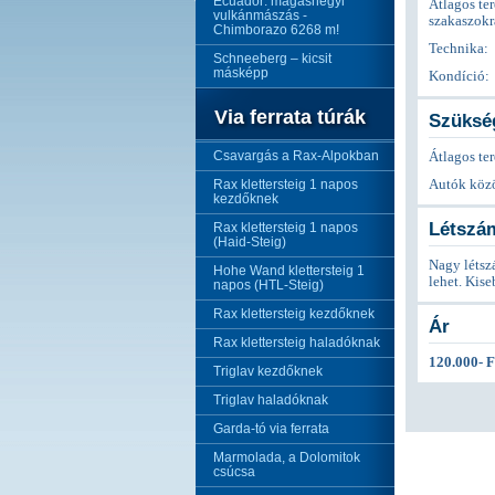
Ecuador: magashegyi
Átlagos ter
vulkánmászás -
szakaszokr
Chimborazo 6268 m!
Technika:
Schneeberg – kicsit
másképp
Kondíció:
Via ferrata túrák
Szükség
Csavargás a Rax-Alpokban
Átlagos ter
Rax klettersteig 1 napos
Autók közö
kezdőknek
Létszá
Rax klettersteig 1 napos
(Haid-Steig)
Nagy létsz
Hohe Wand klettersteig 1
lehet. Kis
napos (HTL-Steig)
Rax klettersteig kezdőknek
Ár
Rax klettersteig haladóknak
120.000- F
Triglav kezdőknek
Triglav haladóknak
Garda-tó via ferrata
Marmolada, a Dolomitok
csúcsa