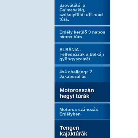
Szovátától a
Gyimesekig,
székelyföldi off-road
túra.
Erdély kerülő 9 napos
sátras túra
ALBÁNIA -
Felfedezzük a Balkán
gyöngyszemét.
4x4 challenge 2
Jakabszállás
Motorosszán
hegyi túrák
Motoros szánozás
Erdélyben
Tengeri
kajaktúrák