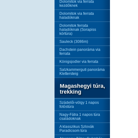
Dolomitok via ferrata
kezdőknek
Dolomitok via ferrata
haladóknak
Dolomitok ferrata
haladóknak (Sorapiss
körtúra)
Sauleck (3086m)
Dachstein panoráma via
ferrata
Königsjodler via ferrata
Salzkammerguti panoráma
Klettersteig
Magashegyi túra,
trekking
Szádelői-völgy 1 napos
fotóstúra
Nagy-Fátra 1 napos túra
családoknak
A klasszikus Szlovák
Paradicsom túra