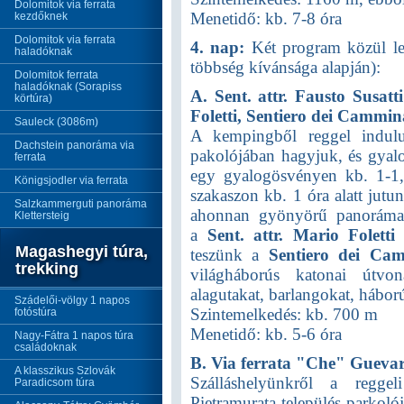
Dolomitok via ferrata
Menetidő: kb. 7-8 óra
kezdőknek
Dolomitok via ferrata
4. nap:
Két program közül lehe
haladóknak
többség kívánsága alapján):
Dolomitok ferrata
haladóknak (Sorapiss
A. Sent. attr. Fausto Susatt
körtúra)
Foletti,
Sentiero dei Cammin
Sauleck (3086m)
A kempingből reggel indul
Dachstein panoráma via
pakolójában hagyjuk, és gyalog
ferrata
egy gyalogösvényen kb. 1-1,5 
Königsjodler via ferrata
szakaszon kb. 1 óra alatt jutu
Salzkammerguti panoráma
ahonnan gyönyörű panoráma 
Klettersteig
a
Sent. attr. Mario Foletti 
Magashegyi túra,
teszünk a
Sentiero dei Cam
trekking
világháborús katonai útvo
alagutakat, barlangokat, hábor
Szádelői-völgy 1 napos
Szintemelkedés: kb. 700 m
fotóstúra
Menetidő: kb. 5-6 óra
Nagy-Fátra 1 napos túra
családoknak
B. Via ferrata "Che" Gueva
A klasszikus Szlovák
Szálláshelyünkről a regge
Paradicsom túra
Pietramurata település parkol