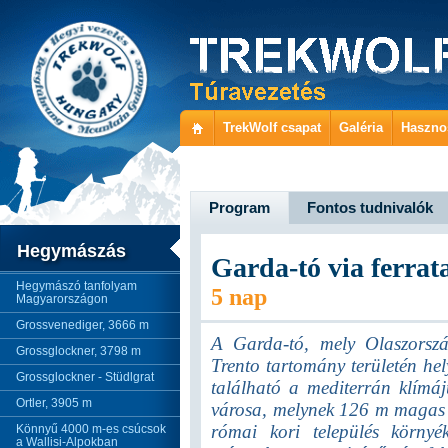
TrekWolf csapat
Galéria
Haszno
Program
Fontos tudnivalók
Hegymászás
Garda-tó via ferrat
Hegymászó tanfolyam
5 nap
Magyarországon
Grossvenediger, 3666 m
A Garda-tó, mely Olaszorszá
Grossglockner, 3798 m
Trento tartomány területén hel
Grossglockner - Stüdlgrat
található a mediterrán klímá
Ortler, 3905 m
városa, melynek 126 m magas s
római kori település körny
Könnyű 4000 m-es csúcsok
a Wallisi-Alpokban