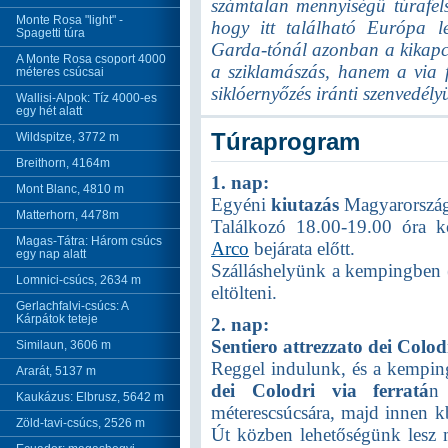
számtalan mennyiségű túrafelsz
Monte Rosa "light" -
hogy itt található Európa l
Spagetti túra
Garda-tónál azonban a kikapc
A Monte Rosa csoport 4000
a sziklamászás, hanem a via f
méteres csúcsai
siklóernyőzés iránti szenvedél
Wallisi-Alpok: Tíz 4000-es
egy hét alatt
Túraprogram
Wildspitze, 3772 m
Breithorn, 4164m
1. nap:
Mont Blanc, 4810 m
Egyéni
kiutazás
Magyarország
Matterhorn, 4478m
Találkozó 18.00-19.00 óra kö
Magas-Tátra: Három csúcs
Arco
bejárata előtt.
egy nap alatt
Szálláshelyünk a kempingben (
Lomnici-csúcs, 2634 m
eltölteni.
Gerlachfalvi-csúcs: A
Kárpátok teteje
2. nap:
Sentiero attrezzato dei Colo
Similaun, 3606 m
Reggel indulunk, és a kempi
Ararát, 5137 m
dei
Colodri via ferratá
n
Kaukázus: Elbrusz, 5642 m
méterescsúcsára, majd innen kb
Zöld-tavi-csúcs, 2526 m
Út közben lehetőségünk lesz 