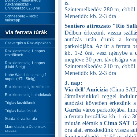
Ecuador: magashegyi
is.
vulkánmászás -
Chimborazo 6268 m!
Szintemelkedés: 280 m, ebből 
Menetidő: kb. 2-3 óra
Schneeberg – kicsit
másképp
Sentiero attrezzato "Rio Sal
Via ferrata túrák
Délben érkezünk vissza száll
autózás után érünk a kem
Csavargás a Rax-Alpokban
parkolójába. Az út a ferrata be
Rax klettersteig 1 napos
kb. 1-2 órát vesz igénybe a
kezdőknek
megtéve 30 perc távolságra van
Rax klettersteig 1 napos
Szintemelkedés: 210 m, ebből 
(Haid-Steig)
Menetidő: kb. 2-3 óra
Hohe Wand klettersteig 1
napos (HTL-Steig)
3. nap:
Rax klettersteig kezdőknek
Via dell' Amicizia
(Cima SAT,
Rax klettersteig haladóknak
Járműveinkkel reggel indulun
autózást követően érkezünk a
Triglav kezdőknek
Garda
város parkolójába. Inn
Triglav haladóknak
a ferrata beszállása kb. 1 óra 3
Garda-tó via ferrata
miután elértük a
Cima
SAT
12
Marmolada, a Dolomitok
óra alatt ereszkedünk vissza a
csúcsa
Szintemelkedés: 1160 m, ebből