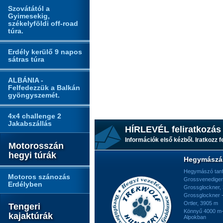
Szovátától a
Gyimesekig,
székelyföldi off-road
túra.
Erdély kerülő 9 napos
sátras túra
ALBÁNIA -
Felfedezzük a Balkán
gyöngyszemét.
4x4 challenge 2
Jakabszállás
HÍRLEVÉL feliratkozás
Információk első kézből. Iratkozz fe
Motorosszán
hegyi túrák
Hegymászá
Hegymászó tan
Motoros szánozás
Grossvenediger
Erdélyben
Grossglockner,
Grossglockner -
Ortler, 3905 m
Tengeri
Könnyű 4000 m-e
kajaktúrák
Alpokban