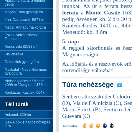
Alacsony-Tátra: Gyömbér-
csúcs
utunkat. Az út a ferrata besz
ferrata
a
Monte Casale
163
Magas-Tátra gyalogtúra
pedig ösvényen kb. 2 óra 30 pe
Irán: Damavand, 5671 m
Szintemelkedés: 1410 m, ebbő
Nepál: Annapurna körtúra
Menetidő: kb. 8 óra
Észak-Afrika csúcsa:
Toubkal
5. nap:
Koncsiszta (2538 m)
A reggeli sátorbontás és ös
Magyarországra.
Kis Viszóka
Dolomitok gyalogtúra
Az időjárás és a résztvevők er
sorrendisége változhat!
Naskalat - Nagy-Hagymás
gyalogtúra.
Aletsch gleccser / Mönch
Túra nehézsége
4099 m / Jungfrau 4158 m
Kaukázus: Kazbek, 5047m
Sentiero attrezzato dei Colodri
(D), Via dell' Amicizia (C), Sent
Téli túrák
Mario Foletti (B), Sentiero de
Ankogel, 3254m
Guevara (C)
Rax-Alpok 1 napos hótalpas
túra
Technika: