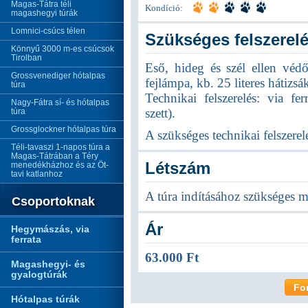
Magas-Tátra téli
Kondíció:
magashegyi túrák
Lomnici-csúcs télen
Szükséges felszerel
Könnyű 3000 m-es csúcsok
Tirolban
Eső, hideg és szél ellen véd
Grossvenediger hótalpas
fejlámpa, kb. 25 literes hátizsák
túra
Technikai felszerelés: via ferr
Nagy-Fátra sí- és hótalpas
szett).
túra
Grossglockner hótalpas túra
A szükséges technikai felszerelé
Téli-tavaszi 1-napos túra a
Magas-Tátrában a Téry
Létszám
menedékházhoz és az Öt-
tavi katlanhoz
A túra indításához szükséges m
Csoportoknak
Ár
Hegymászás, via
ferrata
63.000 Ft
Magashegyi- és
gyalogtúrák
Fo
Hótalpas túrák