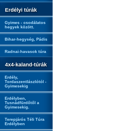
Erdélyi túrák
Gyimes - csodálatos
hegyek között.
Bihar-hegység, Pádis
Radnai-havasok túra
4x4-kaland-túrák
Erdély,
Tordaszentlászlótól -
Gyimesekig
Erdélyben,
Tusnádfürdőtől a
Gyimesekig.
Terepjárós Téli Túra
Erdélyben