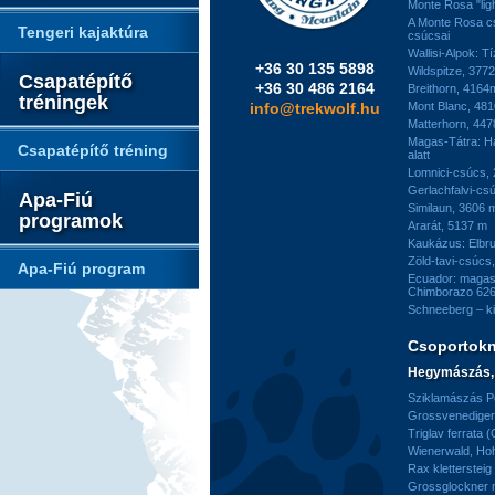
Monte Rosa "ligh
A Monte Rosa c
Tengeri kajaktúra
csúcsai
Wallisi-Alpok: T
+36 30 135 5898
Wildspitze, 377
Csapatépítő
+36 30 486 2164
Breithorn, 4164
tréningek
info@trekwolf.hu
Mont Blanc, 48
Matterhorn, 44
Magas-Tátra: H
Csapatépítő tréning
alatt
Lomnici-csúcs,
Gerlachfalvi-csú
Apa-Fiú
Similaun, 3606 
programok
Ararát, 5137 m
Kaukázus: Elbr
Zöld-tavi-csúcs
Apa-Fiú program
Ecuador: magas
Chimborazo 626
Schneeberg – k
Csoportok
Hegymászás, 
Sziklamászás Pe
Grossvenediger 
Triglav ferrata 
Wienerwald, H
Rax kletterstei
Grossglockner