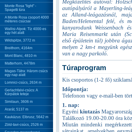
Megközelítés autóval: Holzsc
Monte Rosa "light" -
autópályáról a Mayerling-leága
Spagetti túra
az Alland-leágazásnál, maj
A Monte Rosa csoport 4000
Baden/Helenental felé, és m
méteres csúcsai
kanyarodunk Weissenbach és
Wallisi-Alpok: Tíz 4000-es
egy hét alatt
Maria Reisenmarkt után (Sch
első épületein túl) jobbra ágaz
Wildspitze, 3772 m
melyen 2 km-t megyünk egésze
Breithorn, 4164m
van a nagy parkoló.
Mont Blanc, 4810 m
Matterhorn, 4478m
Túraprogram
Magas-Tátra: Három csúcs
egy nap alatt
Kis csoportos (1-2 fő) sziklamá
Lomnici-csúcs, 2634 m
Időpontja:
Gerlachfalvi-csúcs: A
Kárpátok teteje
Telefonon vagy e-mail-ben tört
Similaun, 3606 m
1. nap:
Ararát, 5137 m
Egyéni
kiutazás
Magyarországr
Kaukázus: Elbrusz, 5642 m
Találkozó 19.00-20.00 óra kö
Miután mindenki megérkezett e
Zöld-tavi-csúcs, 2526 m
sátrainkat, amelyekben egymá