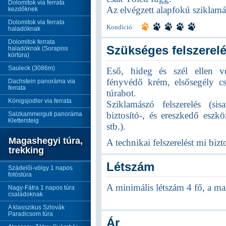
Dolomitok via ferrata
Az elvégzett alapfokú sziklamá
kezdőknek
Dolomitok via ferrata
Kondíció:
haladóknak
Dolomitok ferrata
Szükséges felszerel
haladóknak (Sorapiss
körtúra)
Sauleck (3086m)
Eső, hideg és szél ellen v
fényvédő krém, elsősegély cs
Dachstein panoráma via
ferrata
túrabot.
Königsjodler via ferrata
Sziklamászó felszerelés (sis
biztosító-, és ereszkedő eszkö
Salzkammerguti panoráma
Klettersteig
stb.).
Magashegyi túra,
A technikai felszerelést mi bizt
trekking
Létszám
Szádelői-völgy 1 napos
fotóstúra
A minimális létszám 4 fő, a ma
Nagy-Fátra 1 napos túra
családoknak
A klasszikus Szlovák
Paradicsom túra
Ár