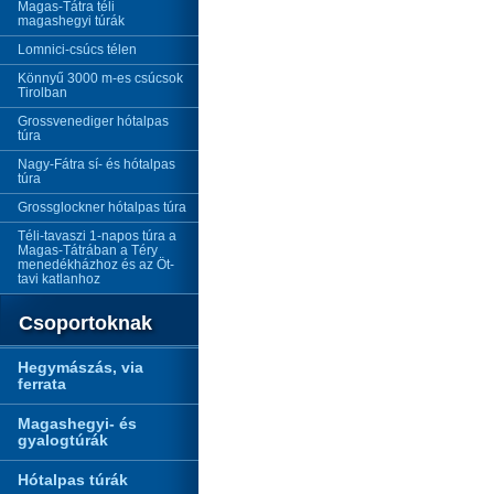
Magas-Tátra téli
magashegyi túrák
Lomnici-csúcs télen
Könnyű 3000 m-es csúcsok
Tirolban
Grossvenediger hótalpas
túra
Nagy-Fátra sí- és hótalpas
túra
Grossglockner hótalpas túra
Téli-tavaszi 1-napos túra a
Magas-Tátrában a Téry
menedékházhoz és az Öt-
tavi katlanhoz
Csoportoknak
Hegymászás, via
ferrata
Magashegyi- és
gyalogtúrák
Hótalpas túrák