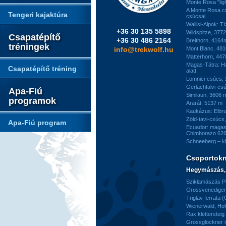
Monte Rosa "ligh
A Monte Rosa c
Tengeri kajaktúra
csúcsai
Wallisi-Alpok: T
+36 30 135 5898
Wildspitze, 377
Csapatépítő
+36 30 486 2164
Breithorn, 4164
tréningek
info@trekwolf.hu
Mont Blanc, 48
Matterhorn, 44
Magas-Tátra: H
Csapatépítő tréning
alatt
Lomnici-csúcs,
Gerlachfalvi-csú
Apa-Fiú
Similaun, 3606 
programok
Ararát, 5137 m
Kaukázus: Elbr
Zöld-tavi-csúcs
Apa-Fiú program
Ecuador: magas
Chimborazo 626
Schneeberg – k
Csoportok
Hegymászás, 
Sziklamászás Pe
Grossvenediger 
Triglav ferrata 
Wienerwald, H
Rax kletterstei
Grossglockner