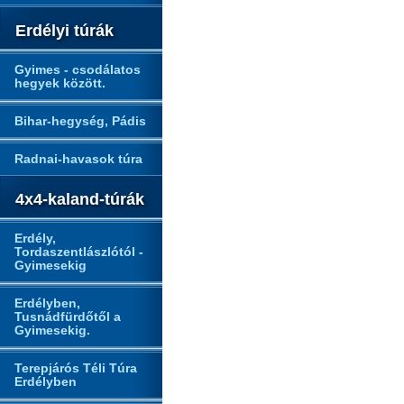
Erdélyi túrák
Gyimes - csodálatos
hegyek között.
Bihar-hegység, Pádis
Radnai-havasok túra
4x4-kaland-túrák
Erdély,
Tordaszentlászlótól -
Gyimesekig
Erdélyben,
Tusnádfürdőtől a
Gyimesekig.
Terepjárós Téli Túra
Erdélyben