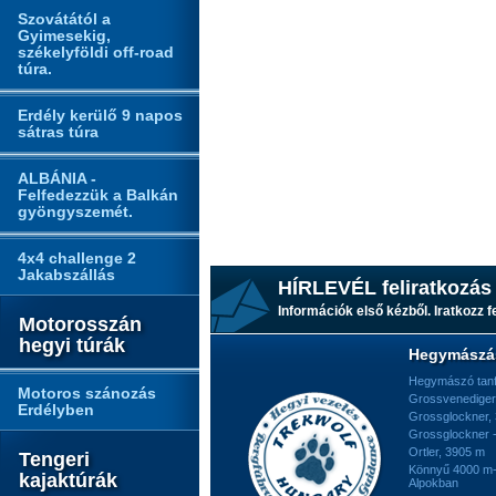
Szovátától a
Gyimesekig,
székelyföldi off-road
túra.
Erdély kerülő 9 napos
sátras túra
ALBÁNIA -
Felfedezzük a Balkán
gyöngyszemét.
4x4 challenge 2
Jakabszállás
HÍRLEVÉL feliratkozás
Információk első kézből. Iratkozz fe
Motorosszán
hegyi túrák
Hegymászá
Hegymászó tan
Motoros szánozás
Grossvenediger
Erdélyben
Grossglockner,
Grossglockner -
Ortler, 3905 m
Tengeri
Könnyű 4000 m-e
kajaktúrák
Alpokban