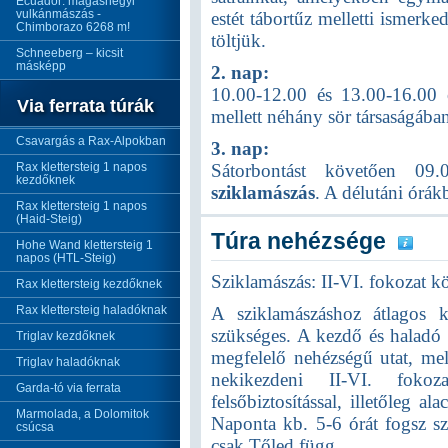
Ecuador: magashegyi
vulkánmászás -
estét tábortűz melletti ismerke
Chimborazo 6268 m!
töltjük.
Schneeberg – kicsit
másképp
2. nap:
10.00-12.00 és 13.00-16.00
Via ferrata túrák
mellett néhány sör társaságáb
Csavargás a Rax-Alpokban
3. nap:
Rax klettersteig 1 napos
Sátorbontást követően 09.
kezdőknek
sziklamászás
. A délutáni órá
Rax klettersteig 1 napos
(Haid-Steig)
Túra nehézsége
Hohe Wand klettersteig 1
napos (HTL-Steig)
Sziklamászás: II-VI. fokozat k
Rax klettersteig kezdőknek
Rax klettersteig haladóknak
A sziklamászáshoz átlagos k
szükséges. A kezdő és haladó s
Triglav kezdőknek
megfelelő nehézségű utat, mel
Triglav haladóknak
nekikezdeni II-VI. fokoz
Garda-tó via ferrata
felsőbiztosítással, illetőleg 
Marmolada, a Dolomitok
Naponta kb. 5-6 órát fogsz szi
csúcsa
csak Tőled függ.