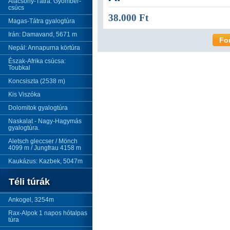
Alacsony-Tátra: Gyömbér-
csúcs
38.000 Ft
Magas-Tátra gyalogtúra
Irán: Damavand, 5671 m
Fo
Nepál: Annapurna körtúra
Észak-Afrika csúcsa:
Toubkal
Koncsiszta (2538 m)
Kis Viszóka
Dolomitok gyalogtúra
Naskalat - Nagy-Hagymás
gyalogtúra.
Aletsch gleccser / Mönch
4099 m / Jungfrau 4158 m
Kaukázus: Kazbek, 5047m
Téli túrák
Ankogel, 3254m
Rax-Alpok 1 napos hótalpas
túra