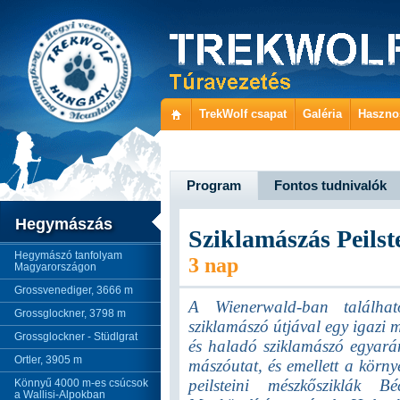
TrekWolf csapat
Galéria
Haszno
Program
Fontos tudnivalók
Hegymászás
Sziklamászás Peilst
Hegymászó tanfolyam
3 nap
Magyarországon
Grossvenediger, 3666 m
A Wienerwald-ban található
Grossglockner, 3798 m
sziklamászó útjával egy igazi
Grossglockner - Stüdlgrat
és haladó sziklamászó egyará
Ortler, 3905 m
mászóutat, és emellett a körny
peilsteini mészkősziklák B
Könnyű 4000 m-es csúcsok
a Wallisi-Alpokban