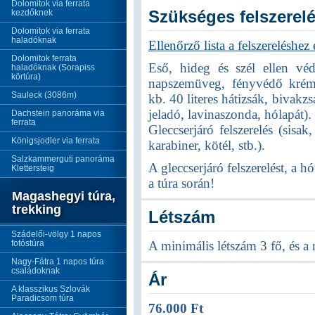
Dolomitok via ferrata
Szükséges felszerel
kezdőknek
Dolomitok via ferrata
haladóknak
Ellenőrző lista a felszereléshez
Dolomitok ferrata
Eső, hideg és szél ellen véd
haladóknak (Sorapiss
körtúra)
napszemüveg, fényvédő krém,
Sauleck (3086m)
kb. 40 literes hátizsák, bivakz
jeladó, lavinaszonda, hólapát).
Dachstein panoráma via
ferrata
Gleccserjáró felszerelés (sis
Königsjodler via ferrata
karabiner, kötél, stb.).
Salzkammerguti panoráma
A gleccserjáró felszerelést, a h
Klettersteig
a túra során!
Magashegyi túra,
trekking
Létszám
Szádelői-völgy 1 napos
fotóstúra
A minimális létszám 3 fő, és a 
Nagy-Fátra 1 napos túra
családoknak
Ár
A klasszikus Szlovák
Paradicsom túra
76.000 Ft