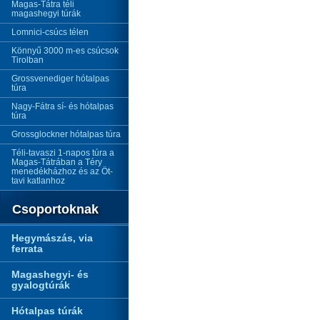
Magas-Tátra téli
magashegyi túrák
Lomnici-csúcs télen
Könnyű 3000 m-es csúcsok
Tirolban
Grossvenediger hótalpas
túra
Nagy-Fátra sí- és hótalpas
túra
Grossglockner hótalpas túra
Téli-tavaszi 1-napos túra a
Magas-Tátrában a Téry
menedékházhoz és az Öt-
tavi katlanhoz
Csoportoknak
Hegymászás, via
ferrata
Magashegyi- és
gyalogtúrák
Hótalpas túrák