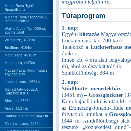
megpróbál feljutni rá.
Monte Rosa "light" -
Spagetti túra
Túraprogram
A Monte Rosa csoport 4000
méteres csúcsai
1. nap:
Wallisi-Alpok: Tíz 4000-es
egy hét alatt
Egyéni
kiutazás
Magyarországr
Lucknerhaus: kb. 700 km)
Wildspitze, 3772 m
Találkozó a
Lucknerhaus me
Breithorn, 4164m
órakor.
Mont Blanc, 4810 m
Innen kb. 4 óra alatt felgyalo
Matterhorn, 4478m
m), ahol az éjszakát töltjük.
Magas-Tátra: Három csúcs
Szintkülönbség: 884 m
egy nap alatt
2. nap:
Lomnici-csúcs, 2634 m
Stüdlhütte menedékház – 
Gerlachfalvi-csúcs: A
Kárpátok teteje
(3451 m)
– Grossglockner
(3
Kora hajnali indulás után kb. 4
Similaun, 3606 m
az Erzherzog-Johann-Hütte m
Ararát, 5137 m
folytatjuk utunkat a
Grossglo
Kaukázus: Elbrusz, 5642 m
(344 m szintkülönbség) alatt
Zöld-tavi-csúcs, 2526 m
részünk „közlekedési dugó"-