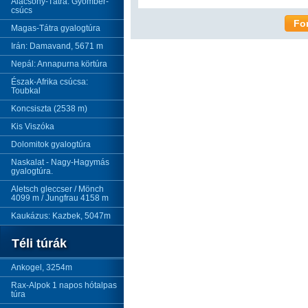
Alacsony-Tátra: Gyömbér-
csúcs
Fo
Magas-Tátra gyalogtúra
Irán: Damavand, 5671 m
Nepál: Annapurna körtúra
Észak-Afrika csúcsa:
Toubkal
Koncsiszta (2538 m)
Kis Viszóka
Dolomitok gyalogtúra
Naskalat - Nagy-Hagymás
gyalogtúra.
Aletsch gleccser / Mönch
4099 m / Jungfrau 4158 m
Kaukázus: Kazbek, 5047m
Téli túrák
Ankogel, 3254m
Rax-Alpok 1 napos hótalpas
túra