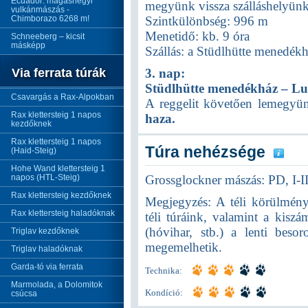
Ecuador: magashegyi
megyünk vissza szálláshelyünk
vulkánmászás -
Chimborazo 6268 m!
Szintkülönbség: 996 m
Menetidő: kb. 9 óra
Schneeberg – kicsit
másképp
Szállás: a Stüdlhütte menedé
Via ferrata túrák
3. nap:
Stüdlhütte menedékház – L
Csavargás a Rax-Alpokban
A reggelit követően lemegyü
Rax klettersteig 1 napos
haza.
kezdőknek
Rax klettersteig 1 napos
Túra nehézsége
(Haid-Steig)
Hohe Wand klettersteig 1
napos (HTL-Steig)
Grossglockner mászás: PD, I-I
Rax klettersteig kezdőknek
Megjegyzés: A téli körülmény
Rax klettersteig haladóknak
téli túráink, valamint a kiszá
(hóvihar, stb.) a lenti beso
Triglav kezdőknek
megemelhetik.
Triglav haladóknak
Garda-tó via ferrata
Technika:
Marmolada, a Dolomitok
Kondíció:
csúcsa