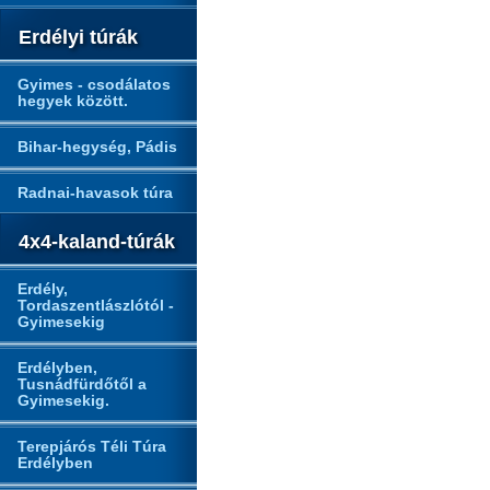
Erdélyi túrák
Gyimes - csodálatos
hegyek között.
Bihar-hegység, Pádis
Radnai-havasok túra
4x4-kaland-túrák
Erdély,
Tordaszentlászlótól -
Gyimesekig
Erdélyben,
Tusnádfürdőtől a
Gyimesekig.
Terepjárós Téli Túra
Erdélyben