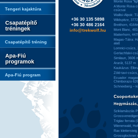
Monte Rosa "ligh
A Monte Rosa c
Tengeri kajaktúra
csúcsai
Wallisi-Alpok: T
+36 30 135 5898
Wildspitze, 377
Csapatépítő
+36 30 486 2164
Breithorn, 4164
tréningek
info@trekwolf.hu
Mont Blanc, 48
Matterhorn, 44
Magas-Tátra: H
Csapatépítő tréning
alatt
Lomnici-csúcs,
Gerlachfalvi-csú
Apa-Fiú
Similaun, 3606 
programok
Ararát, 5137 m
Kaukázus: Elbr
Zöld-tavi-csúcs
Apa-Fiú program
Ecuador: magas
Chimborazo 626
Schneeberg – k
Csoportok
Hegymászás, 
Sziklamászás Pe
Grossvenediger 
Triglav ferrata 
Wienerwald, H
Rax kletterstei
Grossglockner