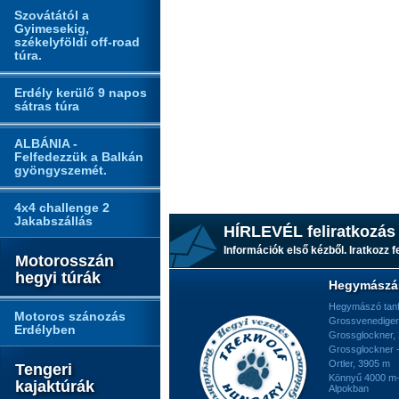
Szovátától a
Gyimesekig,
székelyföldi off-road
túra.
Erdély kerülő 9 napos
sátras túra
ALBÁNIA -
Felfedezzük a Balkán
gyöngyszemét.
4x4 challenge 2
Jakabszállás
HÍRLEVÉL feliratkozás
Információk első kézből. Iratkozz fe
Motorosszán
hegyi túrák
Hegymászá
Hegymászó tan
Motoros szánozás
Grossvenediger
Erdélyben
Grossglockner,
Grossglockner -
Ortler, 3905 m
Tengeri
Könnyű 4000 m-e
kajaktúrák
Alpokban