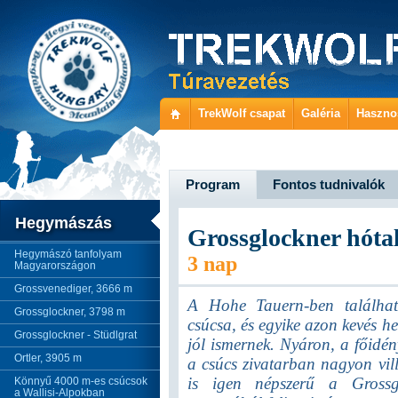
TrekWolf csapat
Galéria
Haszno
Program
Fontos tudnivalók
Hegymászás
Grossglockner hóta
Hegymászó tanfolyam
3 nap
Magyarországon
Grossvenediger, 3666 m
A Hohe Tauern-ben találhat
Grossglockner, 3798 m
csúcsa, és egyike azon kevés h
Grossglockner - Stüdlgrat
jól ismernek. Nyáron, a főidén
Ortler, 3905 m
a csúcs zivatarban nagyon vi
is igen népszerű a Grossg
Könnyű 4000 m-es csúcsok
a Wallisi-Alpokban