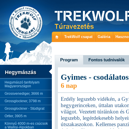
TrekWolf csapat
Galéria
Haszno
Program
Fontos tudnivalók
Hegymászás
Gyimes - csodálatos
Hegymászó tanfolyam
6 nap
Magyarországon
Grossvenediger, 3666 m
Erdély legszebb vidékén, a Gy
Grossglockner, 3798 m
hegygerinceken, úttalan utakon
Grossglockner - Stüdlgrat
világot. Vezetett túráinkon és
Ortler, 3905 m
legszebb, legérdekesebb helyeire
útszakaszokon. Kellemes panzi
Könnyű 4000 m-es csúcsok
a Wallisi-Alpokban