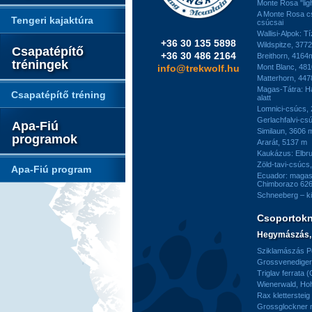
Monte Rosa "ligh
A Monte Rosa c
Tengeri kajaktúra
csúcsai
Wallisi-Alpok: T
+36 30 135 5898
Wildspitze, 377
Csapatépítő
+36 30 486 2164
Breithorn, 4164
tréningek
info@trekwolf.hu
Mont Blanc, 48
Matterhorn, 44
Magas-Tátra: H
Csapatépítő tréning
alatt
Lomnici-csúcs,
Gerlachfalvi-csú
Apa-Fiú
Similaun, 3606 
programok
Ararát, 5137 m
Kaukázus: Elbr
Zöld-tavi-csúcs
Apa-Fiú program
Ecuador: magas
Chimborazo 626
Schneeberg – k
Csoportok
Hegymászás, 
Sziklamászás Pe
Grossvenediger 
Triglav ferrata 
Wienerwald, H
Rax kletterstei
Grossglockner