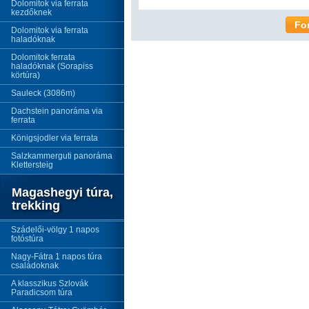
Dolomitok via ferrata
kezdőknek
Fo
Dolomitok via ferrata
haladóknak
Dolomitok ferrata
haladóknak (Sorapiss
körtúra)
Sauleck (3086m)
Dachstein panoráma via
ferrata
Königsjodler via ferrata
Salzkammerguti panoráma
Klettersteig
Magashegyi túra,
trekking
Szádelői-völgy 1 napos
fotóstúra
Nagy-Fátra 1 napos túra
családoknak
A klasszikus Szlovák
Paradicsom túra