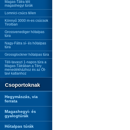
Magas-Tátra téli
magashegyi túrák
Lomnici-csúcs télen
Könnyű 3000 m-es csúcsok
Tirolban
Grossvenediger hótalpas
túra
Nagy-Fátra sí- és hótalpas
túra
Grossglockner hótalpas túra
Téli-tavaszi 1-napos túra a
Magas-Tátrában a Téry
menedékházhoz és az Öt-
tavi katlanhoz
Csoportoknak
Hegymászás, via
ferrata
Magashegyi- és
gyalogtúrák
Hótalpas túrák