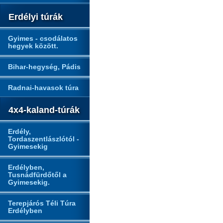
Erdélyi túrák
Gyimes - csodálatos
hegyek között.
Bihar-hegység, Pádis
Radnai-havasok túra
4x4-kaland-túrák
Erdély,
Tordaszentlászlótól -
Gyimesekig
Erdélyben,
Tusnádfürdőtől a
Gyimesekig.
Terepjárós Téli Túra
Erdélyben