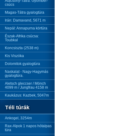
Alacsony-Tátra: Gyömbér-
csúcs
Magas-Tátra gyalogtúra
Irán: Damavand, 5671 m
Nepál: Annapurna körtúra
Észak-Afrika csúcsa:
Toubkal
Koncsiszta (2538 m)
Kis Viszóka
Dolomitok gyalogtúra
Naskalat - Nagy-Hagymás
gyalogtúra.
Aletsch gleccser / Mönch
4099 m / Jungfrau 4158 m
Kaukázus: Kazbek, 5047m
Téli túrák
Ankogel, 3254m
Rax-Alpok 1 napos hótalpas
túra