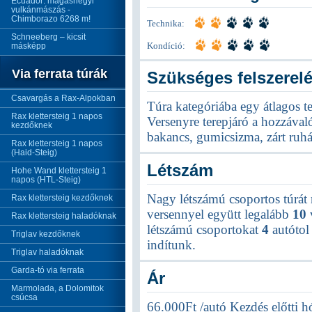
Ecuador: magashegyi
vulkánmászás -
Chimborazo 6268 m!
Technika:
Schneeberg – kicsit
másképp
Kondíció:
Via ferrata túrák
Szükséges felszerel
Csavargás a Rax-Alpokban
Túra kategóriába egy átlagos t
Rax klettersteig 1 napos
Versenyre terepjáró a hozzával
kezdőknek
bakancs, gumicsizma, zárt ruhá
Rax klettersteig 1 napos
(Haid-Steig)
Létszám
Hohe Wand klettersteig 1
napos (HTL-Steig)
Nagy létszámú csoportos túr
Rax klettersteig kezdőknek
versennyel együtt legalább
10
Rax klettersteig haladóknak
létszámú csoportokat
4
autótol 
Triglav kezdőknek
indítunk.
Triglav haladóknak
Garda-tó via ferrata
Ár
Marmolada, a Dolomitok
csúcsa
66.000Ft /autó Kezdés előtti 