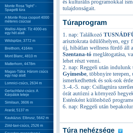
és kulturális programokkal ism
Monte Rosa "light" -
tulajdonságait.
Spagetti túra
A Monte Rosa csoport 4000
Túraprogram
méteres csúcsai
Wallisi-Alpok: Tíz 4000-es
egy hét alatt
1. nap: Találkozó
TUSNÁDF
arisztokrata üdülőhelyen, egy
Wildspitze, 3772 m
új, hibátlan wellness fürdő áll
Breithorn, 4164m
Szentana-tó
meglátogatása, v
Mont Blanc, 4810 m
lehet részt venni.
Matterhorn, 4478m
2. nap: Reggeli után indulunk t
Magas-Tátra: Három csúcs
Gyimesbe
, többnyire terepen,
egy nap alatt
ismerkedhettek és sok-sok érde
Lomnici-csúcs, 2634 m
3.-4.-5. nap: Csillagtúra szer
Gerlachfalvi-csúcs: A
órát autózni a környező hegy
Kárpátok teteje
Esténként különböző programo
Similaun, 3606 m
6. nap: Reggeli után bepakolu
Ararát, 5137 m
Kaukázus: Elbrusz, 5642 m
Zöld-tavi-csúcs, 2526 m
Túra nehézsége