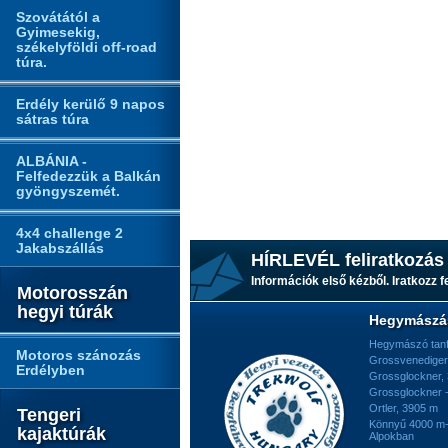
Szovátától a
Gyimesekig,
székelyföldi off-road
túra.
Erdély kerülő 9 napos
sátras túra
ALBÁNIA -
Felfedezzük a Balkán
gyöngyszemét.
4x4 challenge 2
Jakabszállás
HÍRLEVÉL feliratkozás
Információk első kézből. Iratkozz fe
Motorosszán
hegyi túrák
Hegymászá
Hegymászó tan
Motoros szánozás
Grossvenediger
Erdélyben
Grossglockner,
Grossglockner -
Ortler, 3905 m
Tengeri
Könnyű 4000 m-e
kajaktúrák
Alpokban