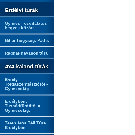
Erdélyi túrák
Gyimes - csodálatos
hegyek között.
Bihar-hegység, Pádis
Radnai-havasok túra
4x4-kaland-túrák
Erdély,
Tordaszentlászlótól -
Gyimesekig
Erdélyben,
Tusnádfürdőtől a
Gyimesekig.
Terepjárós Téli Túra
Erdélyben