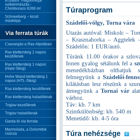
Ecuador: magashegyi
vulkánmászás -
Túraprogram
Chimborazo 6268 m!
Schneeberg – kicsit
másképp
Szádelői-völgy, Torna vára
Utazás autóval: Miskolc – To
Via ferrata túrák
– Krasznahorka – Aggtelek –
Csavargás a Rax-Alpokban
Szádelőn: 1 EUR/autó.
Rax klettersteig 1 napos
Túránk 11.00 órakor a szlov
kezdőknek
Innen gyalog sétálunk fel a
s
Rax klettersteig 1 napos
(Haid-Steig)
menedékházban olthatjuk 
felmegyünk a
Szádelői-fenns
Hohe Wand klettersteig 1
napos (HTL-Steig)
kilátásban lesz részünk a szu
Rax klettersteig kezdőknek
átmegyünk a
Tornai vár
ala
várhoz.
Rax klettersteig haladóknak
Táv: kb. 7 km
Triglav kezdőknek
Szintkülönbség: kb. 540 m
Triglav haladóknak
Menetidő: kb. 4-5 óra
Garda-tó via ferrata
Marmolada, a Dolomitok
Túra nehézsége
csúcsa