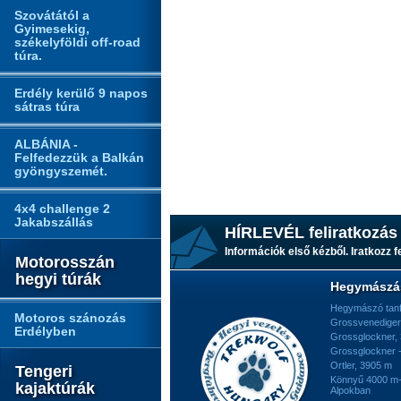
Szovátától a
Gyimesekig,
székelyföldi off-road
túra.
Erdély kerülő 9 napos
sátras túra
ALBÁNIA -
Felfedezzük a Balkán
gyöngyszemét.
4x4 challenge 2
Jakabszállás
HÍRLEVÉL feliratkozás
Információk első kézből. Iratkozz fe
Motorosszán
hegyi túrák
Hegymászá
Hegymászó tan
Motoros szánozás
Grossvenediger
Erdélyben
Grossglockner,
Grossglockner -
Ortler, 3905 m
Tengeri
Könnyű 4000 m-e
kajaktúrák
Alpokban