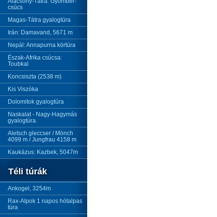
Alacsony-Tátra: Gyömbér-
csúcs
Magas-Tátra gyalogtúra
Irán: Damavand, 5671 m
Nepál: Annapurna körtúra
Észak-Afrika csúcsa:
Toubkal
Koncsiszta (2538 m)
Kis Viszóka
Dolomitok gyalogtúra
Naskalat - Nagy-Hagymás
gyalogtúra.
Aletsch gleccser / Mönch
4099 m / Jungfrau 4158 m
Kaukázus: Kazbek, 5047m
Téli túrák
Ankogel, 3254m
Rax-Alpok 1 napos hótalpas
túra