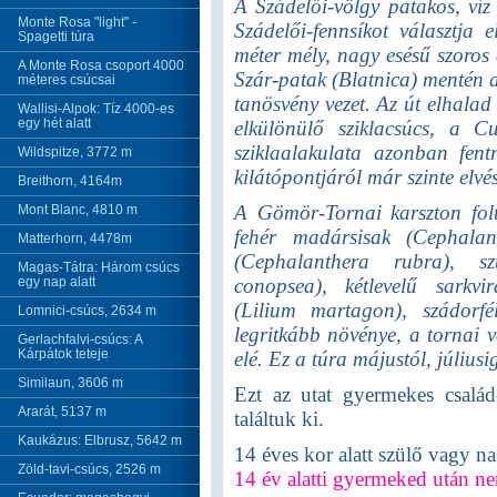
A Szádelői-völgy patakos, víz
Monte Rosa "light" -
Szádelői-fennsíkot választja
Spagetti túra
méter mély, nagy esésű szoros 
A Monte Rosa csoport 4000
Szár-patak (Blatnica) mentén a 
méteres csúcsai
tanösvény vezet. Az út elhala
Wallisi-Alpok: Tíz 4000-es
egy hét alatt
elkülönülő sziklacsúcs, a Cu
sziklaalakulata azonban fent
Wildspitze, 3772 m
kilátópontjáról már szinte elvé
Breithorn, 4164m
A Gömör-Tornai karszton folt
Mont Blanc, 4810 m
fehér madársisak (Cephala
Matterhorn, 4478m
(Cephalanthera rubra), sz
Magas-Tátra: Három csúcs
egy nap alatt
conopsea), kétlevelű sarkvir
(Lilium martagon), szádorf
Lomnici-csúcs, 2634 m
legritkább növénye, a tornai 
Gerlachfalvi-csúcs: A
Kárpátok teteje
elé. Ez a túra májustól, július
Similaun, 3606 m
Ezt az utat gyermekes család
Ararát, 5137 m
találtuk ki.
Kaukázus: Elbrusz, 5642 m
14 éves kor alatt szülő vagy na
Zöld-tavi-csúcs, 2526 m
14 év alatti gyermeked után nem