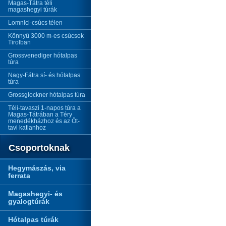
Magas-Tátra téli
magashegyi túrák
Lomnici-csúcs télen
Könnyű 3000 m-es csúcsok
Tirolban
Grossvenediger hótalpas
túra
Nagy-Fátra sí- és hótalpas
túra
Grossglockner hótalpas túra
Téli-tavaszi 1-napos túra a
Magas-Tátrában a Téry
menedékházhoz és az Öt-
tavi katlanhoz
Csoportoknak
Hegymászás, via
ferrata
Magashegyi- és
gyalogtúrák
Hótalpas túrák