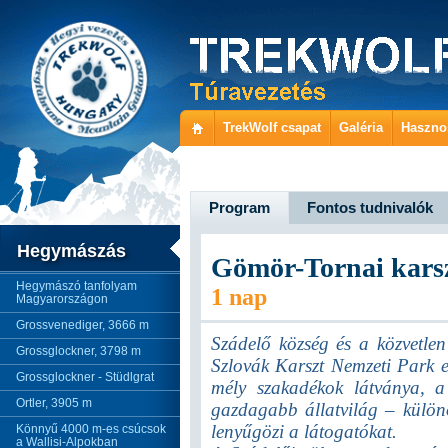
TrekWolf csapat
Galéria
Haszno
Program
Fontos tudnivalók
Hegymászás
Gömör-Tornai karsz
Hegymászó tanfolyam
1 nap
Magyarországon
Grossvenediger, 3666 m
Szádelő község és a közvetlen
Grossglockner, 3798 m
Szlovák Karszt Nemzeti Park e
Grossglockner - Stüdlgrat
mély szakadékok látványa, a
Ortler, 3905 m
gazdagabb állatvilág – külön
lenyűgözi a látogatókat.
Könnyű 4000 m-es csúcsok
a Wallisi-Alpokban