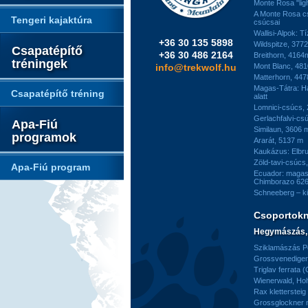
Monte Rosa "ligh
A Monte Rosa c
Tengeri kajaktúra
csúcsai
Wallisi-Alpok: T
+36 30 135 5898
Wildspitze, 377
Csapatépítő
+36 30 486 2164
Breithorn, 4164
tréningek
info@trekwolf.hu
Mont Blanc, 48
Matterhorn, 44
Magas-Tátra: H
Csapatépítő tréning
alatt
Lomnici-csúcs,
Gerlachfalvi-csú
Apa-Fiú
Similaun, 3606 
programok
Ararát, 5137 m
Kaukázus: Elbr
Zöld-tavi-csúcs
Apa-Fiú program
Ecuador: magas
Chimborazo 626
Schneeberg – k
Csoportok
Hegymászás, 
Sziklamászás Pe
Grossvenediger 
Triglav ferrata 
Wienerwald, H
Rax kletterstei
Grossglockner