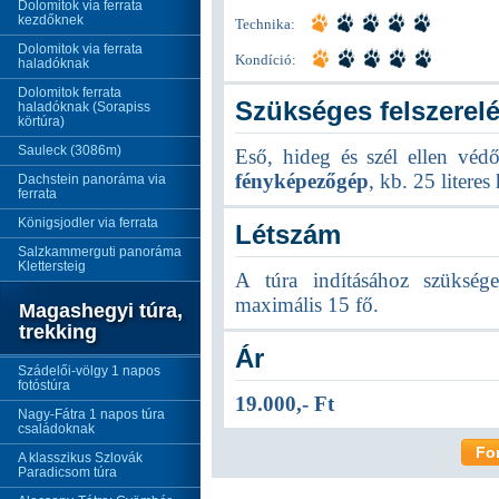
Dolomitok via ferrata
kezdőknek
Technika:
Dolomitok via ferrata
Kondíció:
haladóknak
Dolomitok ferrata
Szükséges felszerel
haladóknak (Sorapiss
körtúra)
Sauleck (3086m)
Eső, hideg és szél ellen véd
fényképezőgép
, kb. 25 literes
Dachstein panoráma via
ferrata
Königsjodler via ferrata
Létszám
Salzkammerguti panoráma
Klettersteig
A túra indításához szüksége
maximális 15 fő.
Magashegyi túra,
trekking
Ár
Szádelői-völgy 1 napos
fotóstúra
19.000,- Ft
Nagy-Fátra 1 napos túra
családoknak
Fo
A klasszikus Szlovák
Paradicsom túra