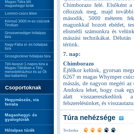
Magas-Tátra téli
Chimborazo felé. Elsőként a
magashegyi túrák
célozzuk meg, majd további
Lomnici-csúcs télen
második, 5000 méteren fek
Könnyű 3000 m-es csúcsok
magunkkal hozott ebédet, tes
Tirolban
elismétli számunkra és velünk
Grossvenediger hótalpas
túra
mászási technikákat. Délután
térünk.
Nagy-Fátra sí- és hótalpas
túra
7. nap:
Grossglockner hótalpas túra
Chimborazo
Téli-tavaszi 1-napos túra a
Magas-Tátrában a Téry
Éjfélkor kelünk, gyorsan megr
menedékházhoz és az Öt-
tavi katlanhoz
6267 m magas Whymper csúcs. 
mászás, de nagyon megéri az e
Csoportoknak
Andokra lehet, hogy csak egy
alatt visszaereszkedünk
Hegymászás, via
felszerelésünket, és visszautaz
ferrata
Magashegyi- és
Túra nehézsége
gyalogtúrák
Hótalpas túrák
Technika: