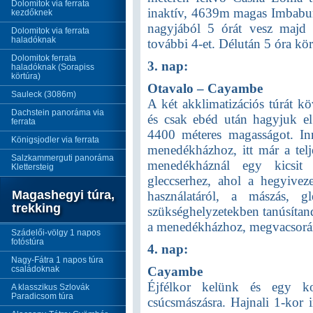
Dolomitok via ferrata
inaktív, 4639m magas Imbabura
kezdőknek
nagyjából 5 órát vesz majd 
Dolomitok via ferrata
haladóknak
további 4-et. Délután 5 óra kö
Dolomitok ferrata
3. nap:
haladóknak (Sorapiss
körtúra)
Otavalo – Cayambe
Sauleck (3086m)
A két akklimatizációs túrát 
Dachstein panoráma via
és csak ebéd után hagyjuk el
ferrata
4400 méteres magasságot. I
Königsjodler via ferrata
menedékházhoz, itt már a telj
Salzkammerguti panoráma
menedékháznál egy kicsit 
Klettersteig
gleccserhez, ahol a hegyiveze
Magashegyi túra,
használatáról, a mászás, gl
trekking
szükséghelyzetekben tanúsítand
a menedékházhoz, megvacsoráz
Szádelői-völgy 1 napos
fotóstúra
4. nap:
Nagy-Fátra 1 napos túra
családoknak
Cayambe
Éjfélkor kelünk és egy ko
A klasszikus Szlovák
Paradicsom túra
csúcsmászásra. Hajnali 1-kor 