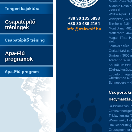
Monte Rosa "ligh
A Monte Rosa c
Tengeri kajaktúra
csúcsai
Wallisi-Alpok: T
+36 30 135 5898
Wildspitze, 377
Csapatépítő
+36 30 486 2164
Breithorn, 4164
tréningek
info@trekwolf.hu
Mont Blanc, 48
Matterhorn, 44
Magas-Tátra: H
Csapatépítő tréning
alatt
Lomnici-csúcs,
Gerlachfalvi-csú
Apa-Fiú
Similaun, 3606 
programok
Ararát, 5137 m
Kaukázus: Elbr
Zöld-tavi-csúcs
Apa-Fiú program
Ecuador: magas
Chimborazo 626
Schneeberg – k
Csoportok
Hegymászás, 
Sziklamászás Pe
Grossvenediger 
Triglav ferrata 
Wienerwald, H
Rax kletterstei
Grossglockner