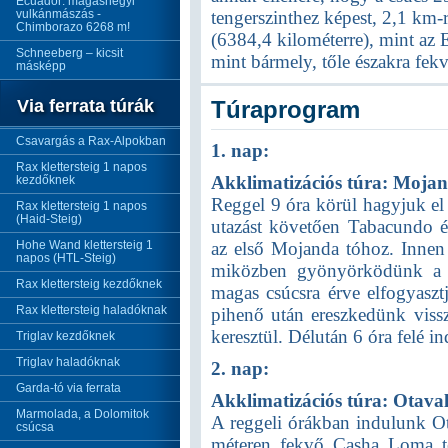
Ecuador: magashegyi
vulkánmászás -
tengerszinthez képest, 2,1 km-
Chimborazo 6268 m!
(6384,4 kilométerre), mint az
Schneeberg – kicsit
mint bármely, tőle északra fe
másképp
Via ferrata túrák
Túraprogram
Csavargás a Rax-Alpokban
1. nap:
Rax klettersteig 1 napos
Akklimatizációs túra: Moja
kezdőknek
Reggel 9 óra körül hagyjuk el 
Rax klettersteig 1 napos
(Haid-Steig)
utazást követően Tabacundo 
Hohe Wand klettersteig 1
az első Mojanda tóhoz. Innen
napos (HTL-Steig)
miközben gyönyörködünk a t
Rax klettersteig kezdőknek
magas csúcsra érve elfogyasz
Rax klettersteig haladóknak
pihenő után ereszkedünk viss
keresztül. Délután 6 óra felé i
Triglav kezdőknek
Triglav haladóknak
2. nap:
Garda-tó via ferrata
Akklimatizációs túra: Otav
Marmolada, a Dolomitok
A reggeli órákban indulunk Ot
csúcsa
méteren fekvő Casha Loma t