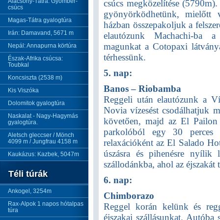
Alacsony-Tátra: Gyömbér-
csúcs megközelítése (5790m). 
csúcs
gyönyörködhetünk, mielőtt 
Magas-Tátra gyalogtúra
házban összepakoljuk a felszer
Irán: Damavand, 5671 m
elautózunk Machachi-ba a 
magunkat a Cotopaxi látványáb
Nepál: Annapurna körtúra
térhessünk.
Észak-Afrika csúcsa:
Toubkal
5. nap:
Koncsiszta (2538 m)
Banos – Riobamba
Kis Viszóka
Reggeli után elautózunk a Ví
Dolomitok gyalogtúra
Novia vízesést csodálhatjuk m
Naskalat - Nagy-Hagymás
követően, majd az El Pailon 
gyalogtúra.
parkolóból egy 30 perces 
Aletsch gleccser / Mönch
relaxációként az El Salado Hot
4099 m / Jungfrau 4158 m
úszásra és pihenésre nyílik
Kaukázus: Kazbek, 5047m
szállodánkba, ahol az éjszakát t
Téli túrák
6. nap:
Ankogel, 3254m
Chimborazo
Rax-Alpok 1 napos hótalpas
Reggel korán kelünk és reg
túra
éjszakai szállásunkat. Autóba