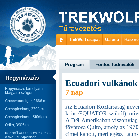
TrekWolf csapat
Galéria
Haszno
Program
Fontos tudnivalók
Hegymászás
Ecuadori vulkánok
Hegymászó tanfolyam
7 nap
Magyarországon
Grossvenediger, 3666 m
Az Ecuadori Köztársaság nevén
Grossglockner, 3798 m
latin ÆQUATOR szóból), mivel 
Grossglockner - Stüdlgrat
A Dél-Amerikában viszonylag k
Ortler, 3905 m
fővárosa Quito, amely az 19
címet kapott, mert egész Latin
Könnyű 4000 m-es csúcsok
a Wallisi-Alpokban