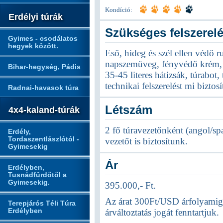
Kondíció:
Erdélyi túrák
Szükséges felszerel
Gyimes - csodálatos
hegyek között.
Eső, hideg és szél ellen védő r
napszemüveg, fényvédő krém, t
Bihar-hegység, Pádis
35-45 literes hátizsák, túrabot, 
technikai felszerelést mi biztosí
Radnai-havasok túra
Létszám
4x4-kaland-túrák
2 fő túravezetőnként (angol/sp
Erdély,
Tordaszentlászlótól -
vezetőt is biztosítunk.
Gyimesekig
Ár
Erdélyben,
Tusnádfürdőtől a
Gyimesekig.
395.000,- Ft.
Az árat 300Ft/USD árfolyamig g
Terepjárós Téli Túra
Erdélyben
árváltoztatás jogát fenntartjuk.