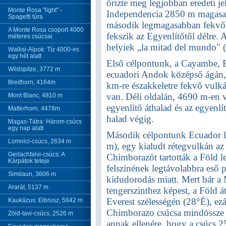
őrizte meg legjobban eredeti jel
Monte Rosa "light" -
Independencia 2850 m magasan f
Spagetti túra
második legmagasabban fekvő 
A Monte Rosa csoport 4000
fekszik az Egyenlítőtől délre.
méteres csúcsai
helyiek „la mitad del mundo" (
Wallisi-Alpok: Tíz 4000-es
egy hét alatt
Első célpontunk, a Cayambe, 
Wildspitze, 3772 m
ecuadori Andok középső ágán,
Breithorn, 4164m
km-re északkeletre fekvő vulk
van. Déli oldalán, 4690 m-en 
Mont Blanc, 4810 m
egyenlítő áthalad és az egyenl
Matterhorn, 4478m
halad végig.
Magas-Tátra: Három csúcs
egy nap alatt
Második célpontunk Ecuador 
Lomnici-csúcs, 2634 m
m), egy kialudt rétegvulkán az
Gerlachfalvi-csúcs: A
Chimborazót tartották a Föld 
Kárpátok teteje
felszínének legtávolabbra eső p
Similaun, 3606 m
kidudorodás miatt. Mert bár a
Ararát, 5137 m
tengerszinthez képest, a Föld 
Everest szélességén (28°É), ezá
Kaukázus: Elbrusz, 5642 m
Chimborazo csúcsa mindössze 1
Zöld-tavi-csúcs, 2526 m
annak ellenére, hogy a csúcs 