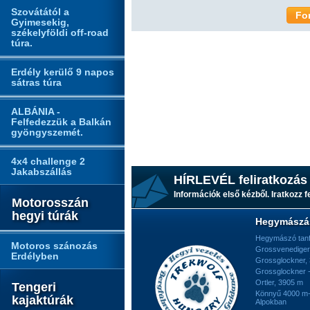
Szovátától a
Fo
Gyimesekig,
székelyföldi off-road
túra.
Erdély kerülő 9 napos
sátras túra
ALBÁNIA -
Felfedezzük a Balkán
gyöngyszemét.
4x4 challenge 2
Jakabszállás
HÍRLEVÉL feliratkozás
Információk első kézből. Iratkozz fe
Motorosszán
hegyi túrák
Hegymászá
Hegymászó tan
Motoros szánozás
Grossvenediger
Erdélyben
Grossglockner,
Grossglockner -
Ortler, 3905 m
Tengeri
Könnyű 4000 m-e
kajaktúrák
Alpokban