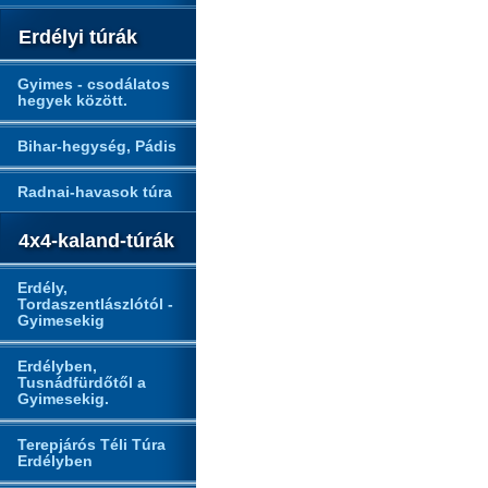
Erdélyi túrák
Gyimes - csodálatos
hegyek között.
Bihar-hegység, Pádis
Radnai-havasok túra
4x4-kaland-túrák
Erdély,
Tordaszentlászlótól -
Gyimesekig
Erdélyben,
Tusnádfürdőtől a
Gyimesekig.
Terepjárós Téli Túra
Erdélyben