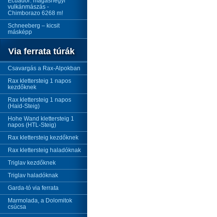
Ecuador: magashegyi
vulkánmászás -
Chimborazo 6268 m!
Schneeberg – kicsit
másképp
Via ferrata túrák
Csavargás a Rax-Alpokban
Rax klettersteig 1 napos
kezdőknek
Rax klettersteig 1 napos
(Haid-Steig)
Hohe Wand klettersteig 1
napos (HTL-Steig)
Rax klettersteig kezdőknek
Rax klettersteig haladóknak
Triglav kezdőknek
Triglav haladóknak
Garda-tó via ferrata
Marmolada, a Dolomitok
csúcsa