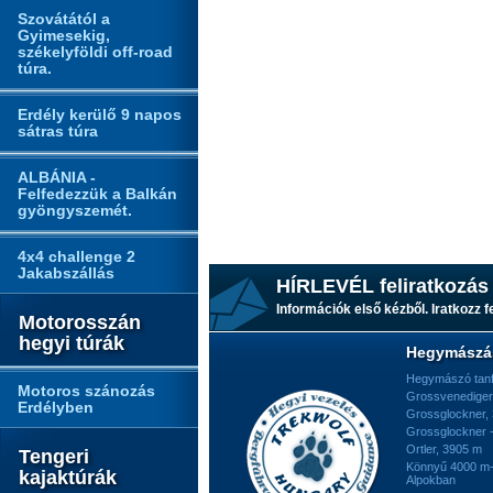
Szovátától a
Gyimesekig,
székelyföldi off-road
túra.
Erdély kerülő 9 napos
sátras túra
ALBÁNIA -
Felfedezzük a Balkán
gyöngyszemét.
4x4 challenge 2
Jakabszállás
HÍRLEVÉL feliratkozás
Információk első kézből. Iratkozz fe
Motorosszán
hegyi túrák
Hegymászá
Hegymászó tan
Motoros szánozás
Grossvenediger
Erdélyben
Grossglockner,
Grossglockner -
Ortler, 3905 m
Tengeri
Könnyű 4000 m-e
kajaktúrák
Alpokban