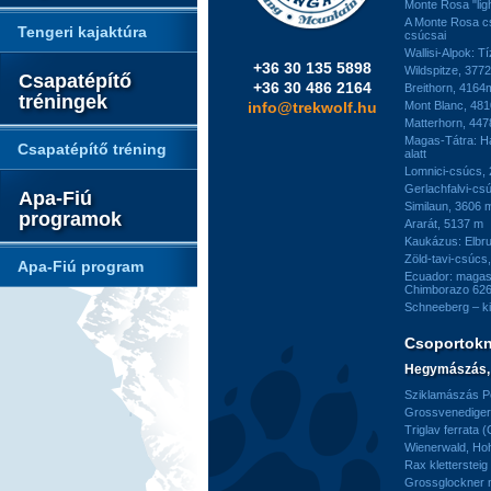
Monte Rosa "ligh
A Monte Rosa c
Tengeri kajaktúra
csúcsai
Wallisi-Alpok: T
+36 30 135 5898
Wildspitze, 377
Csapatépítő
+36 30 486 2164
Breithorn, 4164
tréningek
info@trekwolf.hu
Mont Blanc, 48
Matterhorn, 44
Magas-Tátra: H
Csapatépítő tréning
alatt
Lomnici-csúcs,
Gerlachfalvi-csú
Apa-Fiú
Similaun, 3606 
programok
Ararát, 5137 m
Kaukázus: Elbr
Zöld-tavi-csúcs
Apa-Fiú program
Ecuador: magas
Chimborazo 626
Schneeberg – k
Csoportok
Hegymászás, 
Sziklamászás Pe
Grossvenediger 
Triglav ferrata 
Wienerwald, H
Rax kletterstei
Grossglockner