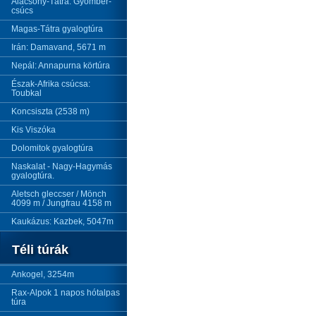
Alacsony-Tátra: Gyömbér-
csúcs
Magas-Tátra gyalogtúra
Irán: Damavand, 5671 m
Nepál: Annapurna körtúra
Észak-Afrika csúcsa:
Toubkal
Koncsiszta (2538 m)
Kis Viszóka
Dolomitok gyalogtúra
Naskalat - Nagy-Hagymás
gyalogtúra.
Aletsch gleccser / Mönch
4099 m / Jungfrau 4158 m
Kaukázus: Kazbek, 5047m
Téli túrák
Ankogel, 3254m
Rax-Alpok 1 napos hótalpas
túra