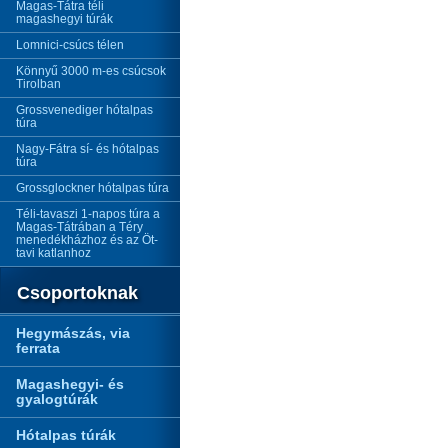
Magas-Tátra téli
magashegyi túrák
Lomnici-csúcs télen
Könnyű 3000 m-es csúcsok
Tirolban
Grossvenediger hótalpas
túra
Nagy-Fátra sí- és hótalpas
túra
Grossglockner hótalpas túra
Téli-tavaszi 1-napos túra a
Magas-Tátrában a Téry
menedékházhoz és az Öt-
tavi katlanhoz
Csoportoknak
Hegymászás, via
ferrata
Magashegyi- és
gyalogtúrák
Hótalpas túrák