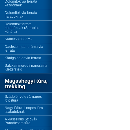
Dolomitok via ferrata
kezdőknek
Dolomitok via ferrata
haladóknak
Dolomitok ferrata
haladóknak (Sorapiss
körtúra)
Sauleck (3086m)
Dachstein panoráma via
ferrata
Königsjodler via ferrata
Salzkammerguti panoráma
Klettersteig
Magashegyi túra,
trekking
Szádelői-völgy 1 napos
fotóstúra
Nagy-Fátra 1 napos túra
családoknak
A klasszikus Szlovák
Paradicsom túra