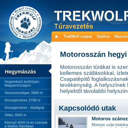
TrekWolf csapat
Galéria
Haszno
Motorosszán hegyi 
Motorosszán túrákat is sz
Hegymászás
kellemes szállásokkal, ízle
Csapatépítő foglalkozásnak 
Hegymászó tanfolyam
tevékenység. A helyszínek 
Magyarországon
helyektől távolabbi helyszi
Grossvenediger, 3666 m
Grossglockner, 3798 m
Kapcsolódó utak
Grossglockner - Stüdlgrat
Ortler, 3905 m
Motoros szánoz
Könnyű 4000 m-es csúcsok
Motoros szán túránka
a Wallisi-Alpokban