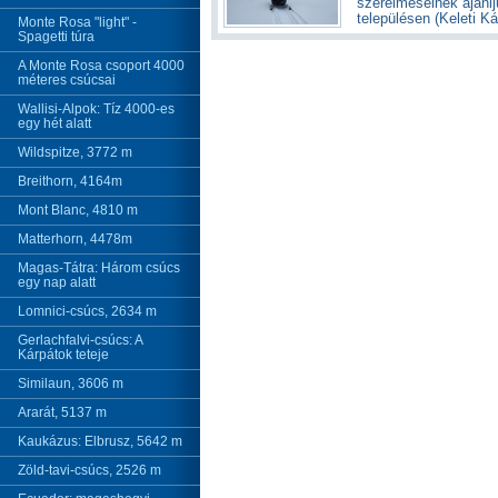
szerelmeseinek ajánl
településen (Keleti 
Monte Rosa "light" -
Spagetti túra
A Monte Rosa csoport 4000
méteres csúcsai
Wallisi-Alpok: Tíz 4000-es
egy hét alatt
Wildspitze, 3772 m
Breithorn, 4164m
Mont Blanc, 4810 m
Matterhorn, 4478m
Magas-Tátra: Három csúcs
egy nap alatt
Lomnici-csúcs, 2634 m
Gerlachfalvi-csúcs: A
Kárpátok teteje
Similaun, 3606 m
Ararát, 5137 m
Kaukázus: Elbrusz, 5642 m
Zöld-tavi-csúcs, 2526 m