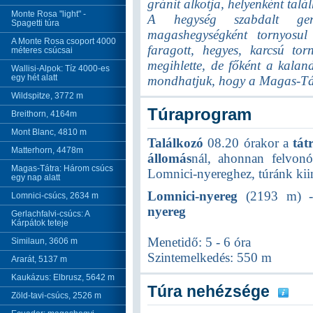
gránit alkotja, helyenként talá
Monte Rosa "light" -
A hegység szabdalt gerin
Spagetti túra
magashegységként tornyosul
A Monte Rosa csoport 4000
faragott, hegyes, karcsú tor
méteres csúcsai
megihlette, de főként a kalan
Wallisi-Alpok: Tíz 4000-es
egy hét alatt
mondhatjuk, hogy a Magas-Tá
Wildspitze, 3772 m
Túraprogram
Breithorn, 4164m
Mont Blanc, 4810 m
Találkozó
08.20 órakor a
tát
Matterhorn, 4478m
állomás
nál, ahonnan felvon
Magas-Tátra: Három csúcs
Lomnici-nyereghez, túránk kii
egy nap alatt
Lomnici-nyereg
(2193 m) 
Lomnici-csúcs, 2634 m
nyereg
Gerlachfalvi-csúcs: A
Kárpátok teteje
Menetidő: 5 - 6 óra
Similaun, 3606 m
Szintemelkedés: 550 m
Ararát, 5137 m
Kaukázus: Elbrusz, 5642 m
Túra nehézsége
Zöld-tavi-csúcs, 2526 m