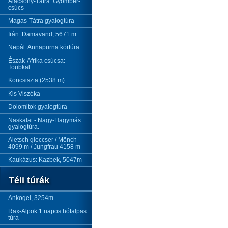
Alacsony-Tátra: Gyömbér-
csúcs
Magas-Tátra gyalogtúra
Irán: Damavand, 5671 m
Nepál: Annapurna körtúra
Észak-Afrika csúcsa:
Toubkal
Koncsiszta (2538 m)
Kis Viszóka
Dolomitok gyalogtúra
Naskalat - Nagy-Hagymás
gyalogtúra.
Aletsch gleccser / Mönch
4099 m / Jungfrau 4158 m
Kaukázus: Kazbek, 5047m
Téli túrák
Ankogel, 3254m
Rax-Alpok 1 napos hótalpas
túra