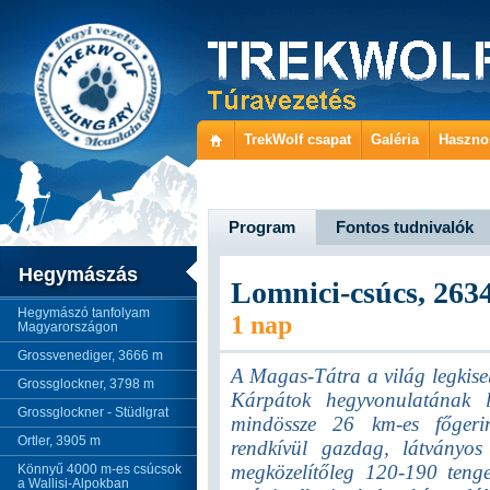
TrekWolf csapat
Galéria
Haszno
Program
Fontos tudnivalók
Hegymászás
Lomnici-csúcs, 263
Hegymászó tanfolyam
1 nap
Magyarországon
Grossvenediger, 3666 m
A Magas-Tátra a világ legkis
Grossglockner, 3798 m
Kárpátok hegyvonulatának l
Grossglockner - Stüdlgrat
mindössze 26 km-es főgerin
Ortler, 3905 m
rendkívül gazdag, látványos
megközelítőleg 120-190 tenge
Könnyű 4000 m-es csúcsok
a Wallisi-Alpokban