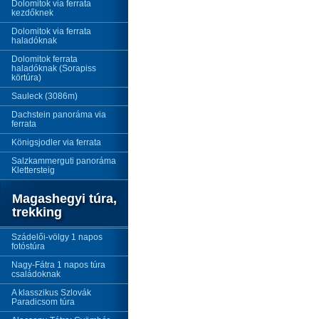
Dolomitok via ferrata
kezdőknek
Dolomitok via ferrata
haladóknak
Dolomitok ferrata
haladóknak (Sorapiss
körtúra)
Sauleck (3086m)
Dachstein panoráma via
ferrata
Königsjodler via ferrata
Salzkammerguti panoráma
Klettersteig
Magashegyi túra,
trekking
Szádelői-völgy 1 napos
fotóstúra
Nagy-Fátra 1 napos túra
családoknak
A klasszikus Szlovák
Paradicsom túra