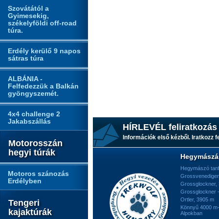
Szovátától a
Gyimesekig,
székelyföldi off-road
túra.
Erdély kerülő 9 napos
sátras túra
ALBÁNIA -
Felfedezzük a Balkán
gyöngyszemét.
4x4 challenge 2
Jakabszállás
HÍRLEVÉL feliratkozás
Információk első kézből. Iratkozz fe
Motorosszán
hegyi túrák
Hegymászá
Hegymászó tan
Motoros szánozás
Grossvenediger
Erdélyben
Grossglockner,
Grossglockner -
Ortler, 3905 m
Tengeri
Könnyű 4000 m-e
kajaktúrák
Alpokban