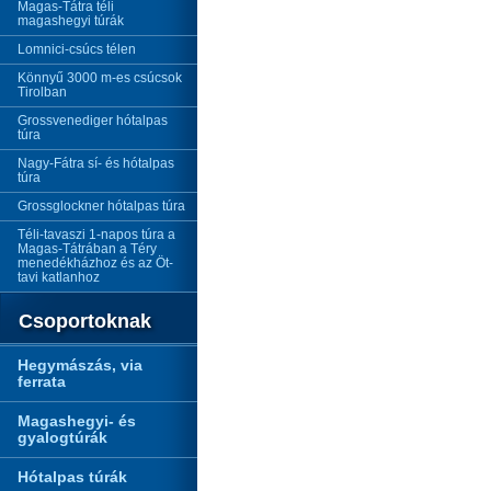
Magas-Tátra téli
magashegyi túrák
Lomnici-csúcs télen
Könnyű 3000 m-es csúcsok
Tirolban
Grossvenediger hótalpas
túra
Nagy-Fátra sí- és hótalpas
túra
Grossglockner hótalpas túra
Téli-tavaszi 1-napos túra a
Magas-Tátrában a Téry
menedékházhoz és az Öt-
tavi katlanhoz
Csoportoknak
Hegymászás, via
ferrata
Magashegyi- és
gyalogtúrák
Hótalpas túrák