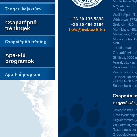
Monte Rosa "ligh
A Monte Rosa c
Tengeri kajaktúra
csúcsai
Wallisi-Alpok: T
+36 30 135 5898
Wildspitze, 377
Csapatépítő
+36 30 486 2164
Breithorn, 4164
tréningek
info@trekwolf.hu
Mont Blanc, 48
Matterhorn, 44
Magas-Tátra: H
Csapatépítő tréning
alatt
Lomnici-csúcs,
Gerlachfalvi-csú
Apa-Fiú
Similaun, 3606 
programok
Ararát, 5137 m
Kaukázus: Elbr
Zöld-tavi-csúcs
Apa-Fiú program
Ecuador: magas
Chimborazo 626
Schneeberg – k
Csoportok
Hegymászás, 
Sziklamászás Pe
Grossvenediger 
Triglav ferrata 
Wienerwald, H
Rax kletterstei
Grossglockner