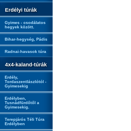
Erdélyi túrák
Gyimes - csodálatos
hegyek között.
Bihar-hegység, Pádis
Radnai-havasok túra
4x4-kaland-túrák
Erdély,
Tordaszentlászlótól -
Gyimesekig
Erdélyben,
Tusnádfürdőtől a
Gyimesekig.
Terepjárós Téli Túra
Erdélyben