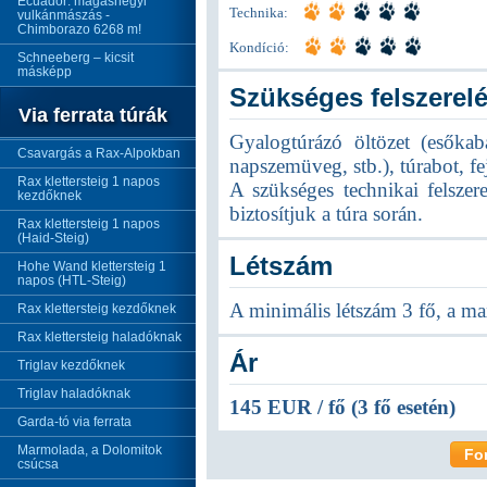
Ecuador: magashegyi
Technika:
vulkánmászás -
Chimborazo 6268 m!
Kondíció:
Schneeberg – kicsit
másképp
Szükséges felszerel
Via ferrata túrák
Gyalogtúrázó öltözet (esőkab
Csavargás a Rax-Alpokban
napszemüveg, stb.), túrabot, fej
Rax klettersteig 1 napos
A szükséges technikai felszere
kezdőknek
biztosítjuk a túra során.
Rax klettersteig 1 napos
(Haid-Steig)
Létszám
Hohe Wand klettersteig 1
napos (HTL-Steig)
A minimális létszám 3 fő, a ma
Rax klettersteig kezdőknek
Rax klettersteig haladóknak
Ár
Triglav kezdőknek
Triglav haladóknak
145 EUR / fő (3 fő esetén)
Garda-tó via ferrata
Marmolada, a Dolomitok
Fo
csúcsa