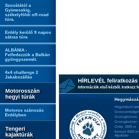
Szovátától a
Gyimesekig,
székelyföldi off-road
túra.
Erdély kerülő 9 napos
sátras túra
ALBÁNIA -
Felfedezzük a Balkán
gyöngyszemét.
4x4 challenge 2
Jakabszállás
HÍRLEVÉL feliratkozás
Információk első kézből. Iratkozz fe
Motorosszán
hegyi túrák
Hegymászá
Hegymászó tan
Motoros szánozás
Grossvenediger
Erdélyben
Grossglockner,
Grossglockner -
Ortler, 3905 m
Tengeri
Könnyű 4000 m-e
kajaktúrák
Alpokban