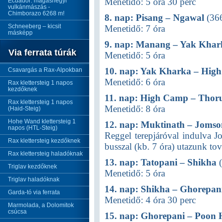
Menetidő: 5 óra 30 perc
Ecuador: magashegyi
vulkánmászás -
Chimborazo 6268 m!
8. nap: Pisang – Ngawal
(36
Schneeberg – kicsit
Menetidő: 7 óra
másképp
9. nap: Manang – Yak Khar
Via ferrata túrák
Menetidő: 5 óra
10. nap: Yak Kharka – Hig
Csavargás a Rax-Alpokban
Menetidő: 6 óra
Rax klettersteig 1 napos
kezdőknek
11. nap: High Camp – Thor
Rax klettersteig 1 napos
Menetidő: 8 óra
(Haid-Steig)
Hohe Wand klettersteig 1
12. nap: Muktinath – Jomso
napos (HTL-Steig)
Reggel terepjáróval indulva 
Rax klettersteig kezdőknek
busszal (kb. 7 óra) utazunk to
Rax klettersteig haladóknak
13. nap: Tatopani – Shikha
(
Triglav kezdőknek
Menetidő: 5 óra
Triglav haladóknak
14. nap: Shikha – Ghorepan
Garda-tó via ferrata
Menetidő: 4 óra 30 perc
Marmolada, a Dolomitok
csúcsa
15. nap: Ghorepani – Poon H