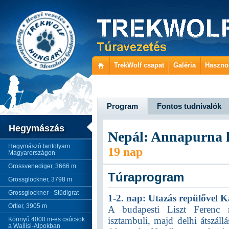
TrekWolf csapat
Galéria
Haszno
Program
Fontos tudnivalók
Hegymászás
Nepál: Annapurna 
Hegymászó tanfolyam
19 nap
Magyarországon
Grossvenediger, 3666 m
Túraprogram
Grossglockner, 3798 m
Grossglockner - Stüdlgrat
1-2. nap: Utazás repülővel
Ortler, 3905 m
A budapesti Liszt Ferenc re
isztambuli, majd delhi átszáll
Könnyű 4000 m-es csúcsok
a Wallisi-Alpokban