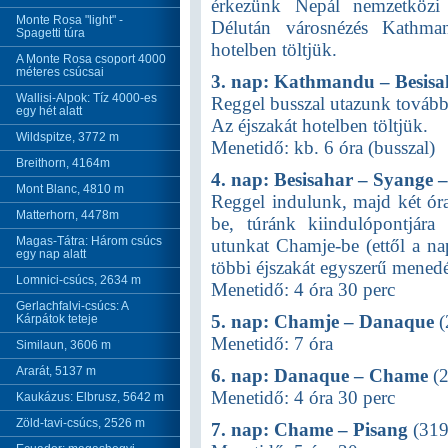
érkezünk Nepál nemzetközi
Monte Rosa "light" -
Délután városnézés Kathma
Spagetti túra
hotelben töltjük.
A Monte Rosa csoport 4000
méteres csúcsai
3. nap: Kathmandu – Besisa
Wallisi-Alpok: Tíz 4000-es
Reggel busszal utazunk tovább
egy hét alatt
Az éjszakát hotelben töltjük.
Wildspitze, 3772 m
Menetidő: kb. 6 óra (busszal)
Breithorn, 4164m
4. nap: Besisahar – Syange 
Mont Blanc, 4810 m
Reggel indulunk, majd két óra
Matterhorn, 4478m
be, túránk kiindulópontjára
Magas-Tátra: Három csúcs
utunkat Chamje-be (ettől a na
egy nap alatt
többi éjszakát egyszerű menedé
Lomnici-csúcs, 2634 m
Menetidő: 4 óra 30 perc
Gerlachfalvi-csúcs: A
5. nap: Chamje – Danaque
(
Kárpátok teteje
Menetidő: 7 óra
Similaun, 3606 m
Ararát, 5137 m
6. nap: Danaque – Chame
(2
Menetidő: 4 óra 30 perc
Kaukázus: Elbrusz, 5642 m
Zöld-tavi-csúcs, 2526 m
7. nap: Chame –
Pisang
(31