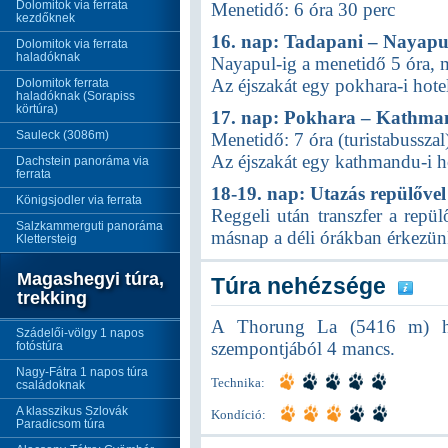
Dolomitok via ferrata
Menetidő: 6 óra 30 perc
kezdőknek
16. nap: Tadapani – Nayap
Dolomitok via ferrata
haladóknak
Nayapul-ig a menetidő 5 óra, 
Az éjszakát egy pokhara-i hote
Dolomitok ferrata
haladóknak (Sorapiss
körtúra)
17. nap: Pokhara – Kathm
Sauleck (3086m)
Menetidő: 7 óra (turistabusszal
Az éjszakát egy kathmandu-i ho
Dachstein panoráma via
ferrata
18-19. nap: Utazás repülőve
Königsjodler via ferrata
Reggeli után transzfer a repü
Salzkammerguti panoráma
másnap a déli órákban érkezü
Klettersteig
Magashegyi túra,
Túra nehézsége
trekking
A Thorung La (5416 m) hág
Szádelői-völgy 1 napos
szempontjából 4 mancs.
fotóstúra
Nagy-Fátra 1 napos túra
Technika:
családoknak
A klasszikus Szlovák
Kondíció:
Paradicsom túra