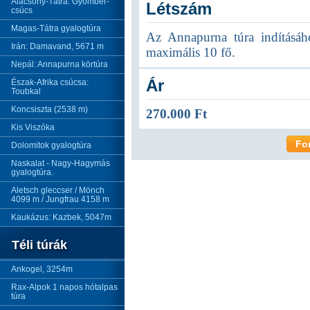
Alacsony-Tátra: Gyömbér-
Létszám
csúcs
Magas-Tátra gyalogtúra
Az Annapurna túra indításáh
Irán: Damavand, 5671 m
maximális 10 fő.
Nepál: Annapurna körtúra
Ár
Észak-Afrika csúcsa:
Toubkal
Koncsiszta (2538 m)
270.000 Ft
Kis Viszóka
Fo
Dolomitok gyalogtúra
Naskalat - Nagy-Hagymás
gyalogtúra.
Aletsch gleccser / Mönch
4099 m / Jungfrau 4158 m
Kaukázus: Kazbek, 5047m
Téli túrák
Ankogel, 3254m
Rax-Alpok 1 napos hótalpas
túra