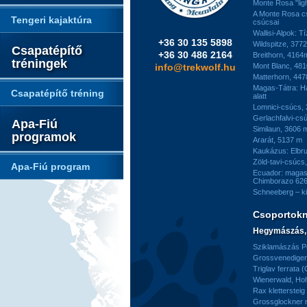
Monte Rosa "ligh
A Monte Rosa c
Tengeri kajaktúra
csúcsai
Wallisi-Alpok: T
+36 30 135 5898
Wildspitze, 377
Csapatépítő
+36 30 486 2164
Breithorn, 4164
tréningek
info@trekwolf.hu
Mont Blanc, 48
Matterhorn, 44
Magas-Tátra: H
Csapatépítő tréning
alatt
Lomnici-csúcs,
Gerlachfalvi-csú
Apa-Fiú
Similaun, 3606 
programok
Ararát, 5137 m
Kaukázus: Elbr
Zöld-tavi-csúcs
Apa-Fiú program
Ecuador: magas
Chimborazo 626
Schneeberg – k
Csoportok
Hegymászás, 
Sziklamászás Pe
Grossvenediger 
Triglav ferrata 
Wienerwald, H
Rax kletterstei
Grossglockner