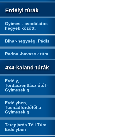
Erdélyi túrák
Gyimes - csodálatos
hegyek között.
Bihar-hegység, Pádis
Radnai-havasok túra
4x4-kaland-túrák
Erdély,
Tordaszentlászlótól -
Gyimesekig
Erdélyben,
Tusnádfürdőtől a
Gyimesekig.
Terepjárós Téli Túra
Erdélyben