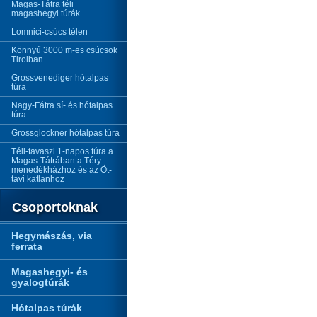
Magas-Tátra téli
magashegyi túrák
Lomnici-csúcs télen
Könnyű 3000 m-es csúcsok
Tirolban
Grossvenediger hótalpas
túra
Nagy-Fátra sí- és hótalpas
túra
Grossglockner hótalpas túra
Téli-tavaszi 1-napos túra a
Magas-Tátrában a Téry
menedékházhoz és az Öt-
tavi katlanhoz
Csoportoknak
Hegymászás, via
ferrata
Magashegyi- és
gyalogtúrák
Hótalpas túrák