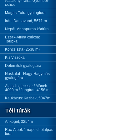
Alacsony-Tátra: Gyömbér-
csúcs
Magas-Tátra gyalogtúra
Irán: Damavand, 5671 m
Nepál: Annapurna körtúra
Észak-Afrika csúcsa:
Toubkal
Koncsiszta (2538 m)
Kis Viszóka
Dolomitok gyalogtúra
Naskalat - Nagy-Hagymás
gyalogtúra.
Aletsch gleccser / Mönch
4099 m / Jungfrau 4158 m
Kaukázus: Kazbek, 5047m
Téli túrák
Ankogel, 3254m
Rax-Alpok 1 napos hótalpas
túra