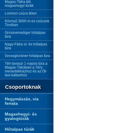
Magas-Tátra téli
magashegyi túrák
Lomnici-csúcs télen
Könnyű 3000 m-es csúcsok
Tirolban
Grossvenediger hótalpas
túra
Nagy-Fátra sí- és hótalpas
túra
Grossglockner hótalpas túra
Téli-tavaszi 1-napos túra a
Magas-Tátrában a Téry
menedékházhoz és az Öt-
tavi katlanhoz
Csoportoknak
Hegymászás, via
ferrata
Magashegyi- és
gyalogtúrák
Hótalpas túrák