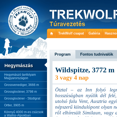
TrekWolf csapat
Galéria
Haszno
Program
Fontos tudnivalók
Hegymászás
Wildspitze, 3772 m
Hegymászó tanfolyam
3 vagy 4 nap
Magyarországon
Grossvenediger, 3666 m
Ötztal – az Inn folyó leg
Grossglockner, 3798 m
hosszúságban nyúlik dél felé
Grossglockner - Stüdlgrat
utolsó falu Vent, Ausztria eg
Ortler, 3905 m
népszerű kiindulópont olyan na
ről elhíresült Similaun, vagy
Könnyű 4000 m-es csúcsok
a Wallisi-Alpokban