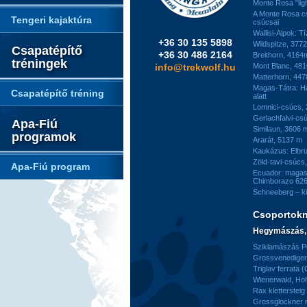
Monte Rosa "ligh
A Monte Rosa c
Tengeri kajaktúra
csúcsai
Wallisi-Alpok: T
+36 30 135 5898
Wildspitze, 377
Csapatépítő
+36 30 486 2164
Breithorn, 4164
tréningek
info@trekwolf.hu
Mont Blanc, 48
Matterhorn, 44
Magas-Tátra: H
Csapatépítő tréning
alatt
Lomnici-csúcs,
Gerlachfalvi-csú
Apa-Fiú
Similaun, 3606 
programok
Ararát, 5137 m
Kaukázus: Elbr
Zöld-tavi-csúcs
Apa-Fiú program
Ecuador: magas
Chimborazo 626
Schneeberg – k
Csoportok
Hegymászás, 
Sziklamászás Pe
Grossvenediger 
Triglav ferrata 
Wienerwald, H
Rax kletterstei
Grossglockner