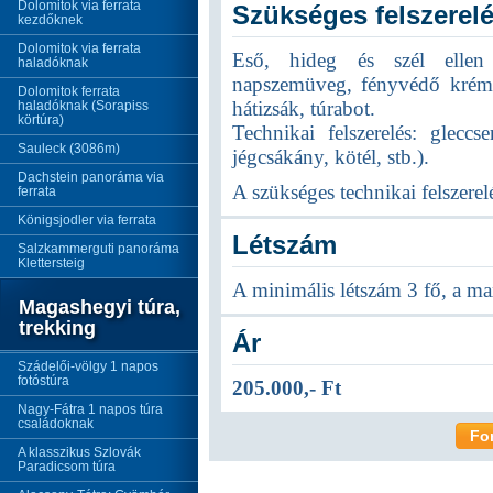
Dolomitok via ferrata
Szükséges felszerel
kezdőknek
Dolomitok via ferrata
Eső, hideg és szél ellen 
haladóknak
napszemüveg, fényvédő krém, 
Dolomitok ferrata
hátizsák, túrabot.
haladóknak (Sorapiss
körtúra)
Technikai felszerelés: gleccse
Sauleck (3086m)
jégcsákány, kötél, stb.).
Dachstein panoráma via
A szükséges technikai felszerelé
ferrata
Königsjodler via ferrata
Létszám
Salzkammerguti panoráma
Klettersteig
A minimális létszám 3 fő, a ma
Magashegyi túra,
trekking
Ár
Szádelői-völgy 1 napos
fotóstúra
205.000,- Ft
Nagy-Fátra 1 napos túra
családoknak
Fo
A klasszikus Szlovák
Paradicsom túra