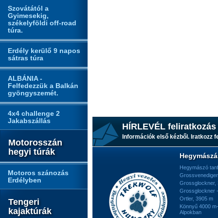
Szovátától a
Gyimesekig,
székelyföldi off-road
túra.
Erdély kerülő 9 napos
sátras túra
ALBÁNIA -
Felfedezzük a Balkán
gyöngyszemét.
4x4 challenge 2
Jakabszállás
HÍRLEVÉL feliratkozás
Információk első kézből. Iratkozz fe
Motorosszán
hegyi túrák
Hegymászá
Hegymászó tan
Motoros szánozás
Grossvenediger
Erdélyben
Grossglockner,
Grossglockner -
Ortler, 3905 m
Tengeri
Könnyű 4000 m-e
kajaktúrák
Alpokban