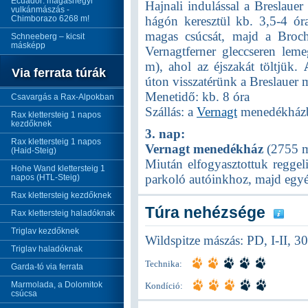
Ecuador: magashegyi
Hajnali indulással a Breslaue
vulkánmászás -
Chimborazo 6268 m!
hágón keresztül kb. 3,5-4 óra
magas csúcsát, majd a Broc
Schneeberg – kicsit
másképp
Vernagtferner gleccseren le
m), ahol az éjszakát töltjük.
Via ferrata túrák
úton visszatérünk a Breslauer m
Menetidő: kb. 8 óra
Csavargás a Rax-Alpokban
Szállás: a
Vernagt
menedékház
Rax klettersteig 1 napos
kezdőknek
3. nap:
Rax klettersteig 1 napos
Vernagt menedékház
(2755 
(Haid-Steig)
Miután elfogyasztottuk reggeli
Hohe Wand klettersteig 1
parkoló autóinkhoz, majd egy
napos (HTL-Steig)
Rax klettersteig kezdőknek
Túra nehézsége
Rax klettersteig haladóknak
Triglav kezdőknek
Wildspitze mászás: PD, I-II, 3
Triglav haladóknak
Technika:
Garda-tó via ferrata
Marmolada, a Dolomitok
Kondíció:
csúcsa