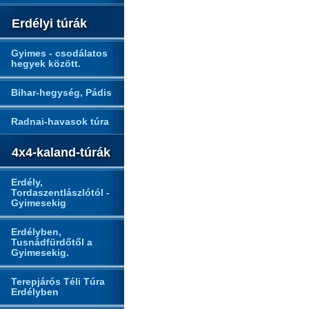
Erdélyi túrák
Gyimes - csodálatos
hegyek között.
Bihar-hegység, Pádis
Radnai-havasok túra
4x4-kaland-túrák
Erdély,
Tordaszentlászlótól -
Gyimesekig
Erdélyben,
Tusnádfürdőtől a
Gyimesekig.
Terepjárós Téli Túra
Erdélyben