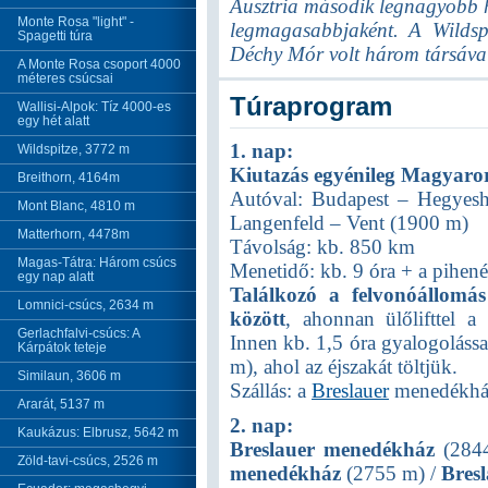
Ausztria második legnagyobb h
Monte Rosa "light" -
legmagasabbjaként. A Wildspi
Spagetti túra
Déchy Mór volt három társáva
A Monte Rosa csoport 4000
méteres csúcsai
Túraprogram
Wallisi-Alpok: Tíz 4000-es
egy hét alatt
1. nap:
Wildspitze, 3772 m
Kiutazás egyénileg Magyaror
Breithorn, 4164m
Autóval: Budapest – Hegyes
Mont Blanc, 4810 m
Langenfeld – Vent (1900 m)
Matterhorn, 4478m
Távolság: kb. 850 km
Magas-Tátra: Három csúcs
Menetidő: kb. 9 óra + a pihen
egy nap alatt
Találkozó a felvonóállomás
Lomnici-csúcs, 2634 m
között
, ahonnan ülőlifttel 
Gerlachfalvi-csúcs: A
Innen kb. 1,5 óra gyalogolássa
Kárpátok teteje
m), ahol az éjszakát töltjük.
Similaun, 3606 m
Szállás: a
Breslauer
menedékhá
Ararát, 5137 m
2. nap:
Kaukázus: Elbrusz, 5642 m
Breslauer menedékház
(284
Zöld-tavi-csúcs, 2526 m
menedékház
(2755 m) /
Bres