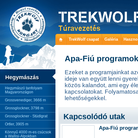
TrekWolf csapat
Galéria
Haszno
Apa-Fiú programo
Ezeket a programjainkat azo
Hegymászás
ideje van együtt lenni gyer
közös kalandot, ami egy éle
Hegymászó tanfolyam
kapcsolatokat. Folyamatosa
Magyarországon
lehetőségekkel.
Grossvenediger, 3666 m
Grossglockner, 3798 m
Kapcsolódó utak
Grossglockner - Stüdlgrat
Ortler, 3905 m
Apa-Fiú progra
Könnyű 4000 m-es csúcsok
a Wallisi-Alpokban