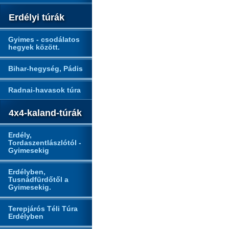
Erdélyi túrák
Gyimes - csodálatos
hegyek között.
Bihar-hegység, Pádis
Radnai-havasok túra
4x4-kaland-túrák
Erdély,
Tordaszentlászlótól -
Gyimesekig
Erdélyben,
Tusnádfürdőtől a
Gyimesekig.
Terepjárós Téli Túra
Erdélyben