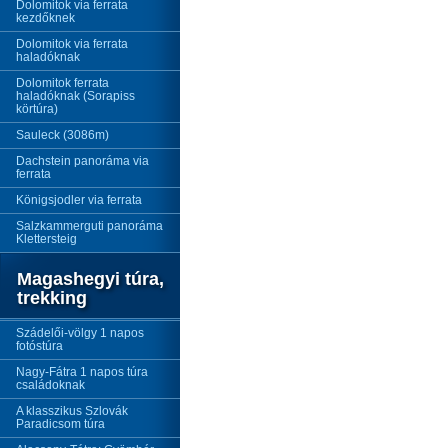
Dolomitok via ferrata
kezdőknek
Dolomitok via ferrata
haladóknak
Dolomitok ferrata
haladóknak (Sorapiss
körtúra)
Sauleck (3086m)
Dachstein panoráma via
ferrata
Königsjodler via ferrata
Salzkammerguti panoráma
Klettersteig
Magashegyi túra,
trekking
Szádelői-völgy 1 napos
fotóstúra
Nagy-Fátra 1 napos túra
családoknak
A klasszikus Szlovák
Paradicsom túra