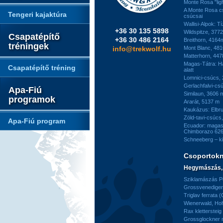
Monte Rosa "ligh
A Monte Rosa c
Tengeri kajaktúra
csúcsai
Wallisi-Alpok: T
+36 30 135 5898
Wildspitze, 377
Csapatépítő
+36 30 486 2164
Breithorn, 4164
tréningek
info@trekwolf.hu
Mont Blanc, 48
Matterhorn, 44
Magas-Tátra: H
Csapatépítő tréning
alatt
Lomnici-csúcs,
Gerlachfalvi-csú
Apa-Fiú
Similaun, 3606 
programok
Ararát, 5137 m
Kaukázus: Elbr
Zöld-tavi-csúcs
Apa-Fiú program
Ecuador: magas
Chimborazo 626
Schneeberg – k
Csoportok
Hegymászás, 
Sziklamászás Pe
Grossvenediger 
Triglav ferrata 
Wienerwald, H
Rax kletterstei
Grossglockner