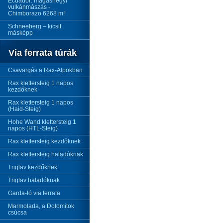
Ecuador: magashegyi
vulkánmászás -
Chimborazo 6268 m!
Schneeberg – kicsit
másképp
Via ferrata túrák
Csavargás a Rax-Alpokban
Rax klettersteig 1 napos
kezdőknek
Rax klettersteig 1 napos
(Haid-Steig)
Hohe Wand klettersteig 1
napos (HTL-Steig)
Rax klettersteig kezdőknek
Rax klettersteig haladóknak
Triglav kezdőknek
Triglav haladóknak
Garda-tó via ferrata
Marmolada, a Dolomitok
csúcsa