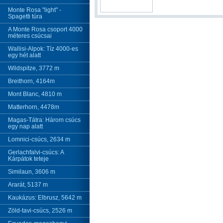
Monte Rosa "light" -
Spagetti túra
A Monte Rosa csoport 4000
méteres csúcsai
Wallisi-Alpok: Tíz 4000-es
egy hét alatt
Wildspitze, 3772 m
Breithorn, 4164m
Mont Blanc, 4810 m
Matterhorn, 4478m
Magas-Tátra: Három csúcs
egy nap alatt
Lomnici-csúcs, 2634 m
Gerlachfalvi-csúcs: A
Kárpátok teteje
Similaun, 3606 m
Ararát, 5137 m
Kaukázus: Elbrusz, 5642 m
Zöld-tavi-csúcs, 2526 m