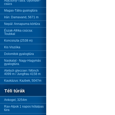
Alacsony-Tátra: Gyömbér-
csúcs
Magas-Tátra gyalogtúra
Irán: Damavand, 5671 m
Nepál: Annapurna körtúra
Észak-Afrika csúcsa:
Toubkal
Koncsiszta (2538 m)
Kis Viszóka
Dolomitok gyalogtúra
Naskalat - Nagy-Hagymás
gyalogtúra.
Aletsch gleccser / Mönch
4099 m / Jungfrau 4158 m
Kaukázus: Kazbek, 5047m
Téli túrák
Ankogel, 3254m
Rax-Alpok 1 napos hótalpas
túra