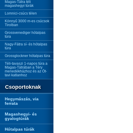
Magas-Tátra téli
magashegyi túrák
Lomnici-csúcs télen
Könnyű 3000 m-es csúcsok
Tirolban
Grossvenediger hótalpas
túra
Nagy-Fátra sí- és hótalpas
túra
Grossglockner hótalpas túra
Téli-tavaszi 1-napos túra a
Magas-Tátrában a Téry
menedékházhoz és az Öt-
tavi katlanhoz
Csoportoknak
Hegymászás, via
ferrata
Magashegyi- és
gyalogtúrák
Hótalpas túrák