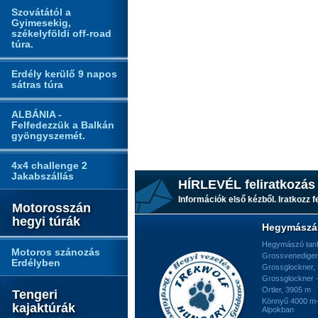
Szovátától a
Gyimesekig,
székelyföldi off-road
túra.
Erdély kerülő 9 napos
sátras túra
ALBÁNIA -
Felfedezzük a Balkán
gyöngyszemét.
4x4 challenge 2
Jakabszállás
HÍRLEVÉL feliratkozás
Információk első kézből. Iratkozz fe
Motorosszán
hegyi túrák
Hegymászá
Hegymászó tan
Motoros szánozás
Grossvenediger
Erdélyben
Grossglockner,
Grossglockner -
Ortler, 3905 m
Tengeri
Könnyű 4000 m-e
kajaktúrák
Alpokban