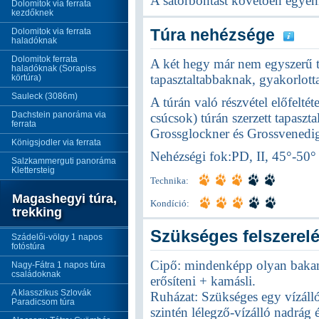
A sátorbontást követően egyén
Dolomitok via ferrata
kezdőknek
Túra nehézsége
Dolomitok via ferrata
haladóknak
Dolomitok ferrata
A két hegy már nem egyszerű tr
haladóknak (Sorapiss
tapasztaltabbaknak, gyakorlott
körtúra)
Sauleck (3086m)
A túrán való részvétel előfelté
Dachstein panoráma via
csúcsok) túrán szerzett tapaszt
ferrata
Grossglockner és Grossvenediger
Königsjodler via ferrata
Nehézségi fok:PD, II, 45°-50°
Salzkammerguti panoráma
Klettersteig
Technika:
Magashegyi túra,
Kondíció:
trekking
Szükséges felszerel
Szádelői-völgy 1 napos
fotóstúra
Cipő: mindenképp olyan bakan
Nagy-Fátra 1 napos túra
családoknak
erősíteni + kamásli.
A klasszikus Szlovák
Ruházat: Szükséges egy vízálló,
Paradicsom túra
szintén lélegző-vízálló nadrág é