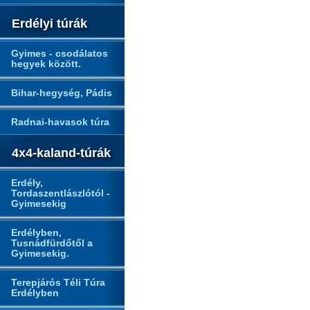
Erdélyi túrák
Gyimes - csodálatos
hegyek között.
Bihar-hegység, Pádis
Radnai-havasok túra
4x4-kaland-túrák
Erdély,
Tordaszentlászlótól -
Gyimesekig
Erdélyben,
Tusnádfürdőtől a
Gyimesekig.
Terepjárós Téli Túra
Erdélyben