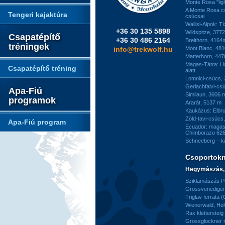
Monte Rosa "ligh
A Monte Rosa c
Tengeri kajaktúra
csúcsai
Wallisi-Alpok: T
+36 30 135 5898
Wildspitze, 377
Csapatépítő
+36 30 486 2164
Breithorn, 4164
tréningek
info@trekwolf.hu
Mont Blanc, 48
Matterhorn, 44
Magas-Tátra: H
Csapatépítő tréning
alatt
Lomnici-csúcs,
Gerlachfalvi-csú
Apa-Fiú
Similaun, 3606 
programok
Ararát, 5137 m
Kaukázus: Elbr
Zöld-tavi-csúcs
Apa-Fiú program
Ecuador: magas
Chimborazo 626
Schneeberg – k
Csoportok
Hegymászás, 
Sziklamászás Pe
Grossvenediger 
Triglav ferrata 
Wienerwald, H
Rax kletterstei
Grossglockner