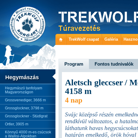
TrekWolf csapat
Galéria
Haszno
Program
Fontos tudnivalók
Hegymászás
Aletsch gleccser / 
Hegymászó tanfolyam
4158 m
Magyarországon
4 nap
Grossvenediger, 3666 m
Grossglockner, 3798 m
Svájc középső részén emelkedne
Grossglockner - Stüdlgrat
rendkívül változatos, a hatalm
Ortler, 3905 m
láthatunk havas hegycsúcsokat,
Könnyű 4000 m-es csúcsok
határán emelkedő, örök hóval 
a Wallisi-Alpokban