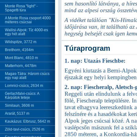
sem hasonlító látványa, a hír
Monte Rosa "light" -
mind az alpesi ország összetéves
Spagetti túra
A Monte Rosa csoport 4000
A vidéket találóan "Kis-Himalá
méteres csúcsai
időjárása van, itt található az
Wallisi-Alpok: Tíz 4000-es
hegység belsejét csak igen kem
egy hét alatt
Wildspitze, 3772 m
Túraprogram
Breithorn, 4164m
Mont Blanc, 4810 m
1. nap: Utazás Fieschbe:
Matterhorn, 4478m
Egyéni kiutazás a Berni-Alpok
Magas-Tátra: Három csúcs
éjszakát egy helyi kempingben
egy nap alatt
Lomnici-csúcs, 2634 m
2. nap: Fiescheralp, Aletsch
Reggeli után elindulunk a fe
Gerlachfalvi-csúcs: A
Kárpátok teteje
fölé, Fiescheralp településre. I
Similaun, 3606 m
tavat elhagyva leereszkedünk a
felszínére és a hasadékokat ker
Ararát, 5137 m
Alpok jeges csúcsai közé. A na
Kaukázus: Elbrusz, 5642 m
vaslépcsőn mászunk fel a szikl
Zöld-tavi-csúcs, 2526 m
2850 méteren, a Konkordia-ház