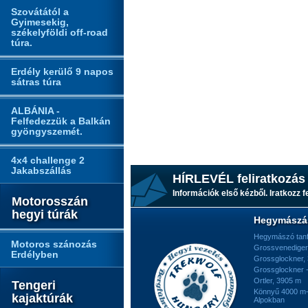
Szovátától a
Gyimesekig,
székelyföldi off-road
túra.
Erdély kerülő 9 napos
sátras túra
ALBÁNIA -
Felfedezzük a Balkán
gyöngyszemét.
4x4 challenge 2
Jakabszállás
HÍRLEVÉL feliratkozás
Információk első kézből. Iratkozz fe
Motorosszán
hegyi túrák
Hegymászá
Hegymászó tan
Motoros szánozás
Grossvenediger
Erdélyben
Grossglockner,
Grossglockner -
Ortler, 3905 m
Tengeri
Könnyű 4000 m-e
kajaktúrák
Alpokban