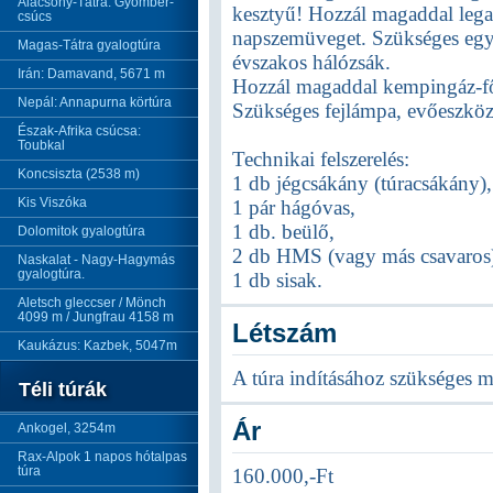
Alacsony-Tátra: Gyömbér-
kesztyű! Hozzál magaddal legal
csúcs
napszemüveget. Szükséges egy 
Magas-Tátra gyalogtúra
évszakos hálózsák.
Irán: Damavand, 5671 m
Hozzál magaddal kempingáz-f
Nepál: Annapurna körtúra
Szükséges fejlámpa, evőeszközö
Észak-Afrika csúcsa:
Toubkal
Technikai felszerelés:
Koncsiszta (2538 m)
1 db jégcsákány (túracsákány),
Kis Viszóka
1 pár hágóvas,
1 db. beülő,
Dolomitok gyalogtúra
2 db HMS (vagy más csavaros)
Naskalat - Nagy-Hagymás
gyalogtúra.
1 db sisak.
Aletsch gleccser / Mönch
4099 m / Jungfrau 4158 m
Létszám
Kaukázus: Kazbek, 5047m
A túra indításához szükséges m
Téli túrák
Ár
Ankogel, 3254m
Rax-Alpok 1 napos hótalpas
túra
160.000,-Ft