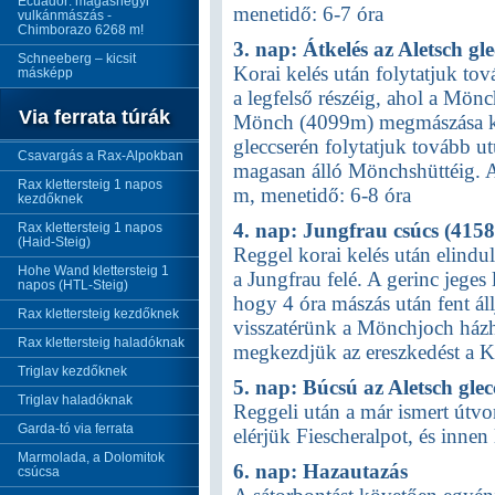
Ecuador: magashegyi
menetidő: 6-7 óra
vulkánmászás -
Chimborazo 6268 m!
3. nap: Átkelés az Aletsch g
Schneeberg – kicsit
Korai kelés után folytatjuk to
másképp
a legfelső részéig, ahol a Mön
Via ferrata túrák
Mönch (4099m) megmászása kö
gleccserén folytatjuk tovább 
Csavargás a Rax-Alpokban
magasan álló Mönchshüttéig. A 
Rax klettersteig 1 napos
m, menetidő: 6-8 óra
kezdőknek
4. nap: Jungfrau csúcs (415
Rax klettersteig 1 napos
(Haid-Steig)
Reggel korai kelés után elindu
Hohe Wand klettersteig 1
a Jungfrau felé. A gerinc jeges
napos (HTL-Steig)
hogy 4 óra mászás után fent ál
Rax klettersteig kezdőknek
visszatérünk a Mönchjoch ház
Rax klettersteig haladóknak
megkezdjük az ereszkedést a K
Triglav kezdőknek
5. nap: Búcsú az Aletsch glec
Triglav haladóknak
Reggeli után a már ismert útvo
Garda-tó via ferrata
elérjük Fiescheralpot, és innen
Marmolada, a Dolomitok
6. nap: Hazautazás
csúcsa