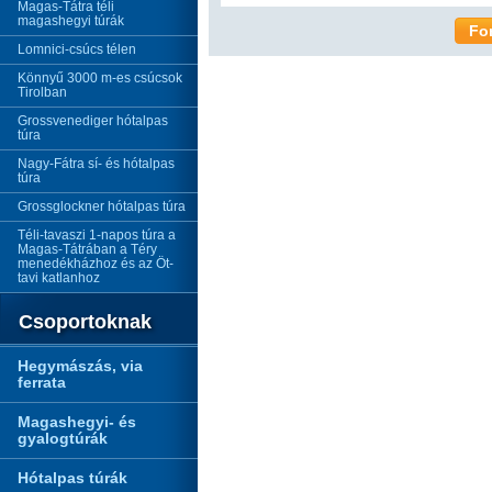
Magas-Tátra téli
magashegyi túrák
Fo
Lomnici-csúcs télen
Könnyű 3000 m-es csúcsok
Tirolban
Grossvenediger hótalpas
túra
Nagy-Fátra sí- és hótalpas
túra
Grossglockner hótalpas túra
Téli-tavaszi 1-napos túra a
Magas-Tátrában a Téry
menedékházhoz és az Öt-
tavi katlanhoz
Csoportoknak
Hegymászás, via
ferrata
Magashegyi- és
gyalogtúrák
Hótalpas túrák