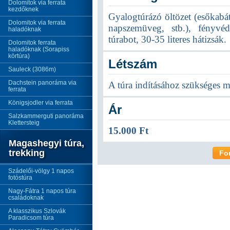
Dolomitok via ferrata
kezdőknek
Gyalogtúrázó öltözet (esőkabát
Dolomitok via ferrata
napszemüveg, stb.), fényvé
haladóknak
túrabot, 30-35 literes hátizsák.
Dolomitok ferrata
haladóknak (Sorapiss
körtúra)
Létszám
Sauleck (3086m)
Dachstein panoráma via
A túra indításához szükséges m
ferrata
Königsjodler via ferrata
Ár
Salzkammerguti panoráma
Klettersteig
15.000 Ft
Magashegyi túra,
trekking
Fo
Szádelői-völgy 1 napos
fotóstúra
Nagy-Fátra 1 napos túra
családoknak
A klasszikus Szlovák
Paradicsom túra