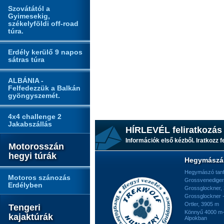
Szovátától a
Gyimesekig,
székelyföldi off-road
túra.
Erdély kerülő 9 napos
sátras túra
ALBÁNIA -
Felfedezzük a Balkán
gyöngyszemét.
4x4 challenge 2
Jakabszállás
HÍRLEVÉL feliratkozás
Információk első kézből. Iratkozz fe
Motorosszán
hegyi túrák
Hegymászá
Hegymászó tan
Motoros szánozás
Grossvenediger
Erdélyben
Grossglockner,
Grossglockner -
Ortler, 3905 m
Tengeri
Könnyű 4000 m-e
kajaktúrák
Alpokban