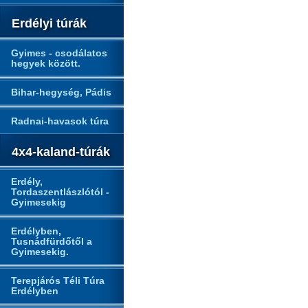
Erdélyi túrák
Gyimes - csodálatos
hegyek között.
Bihar-hegység, Pádis
Radnai-havasok túra
4x4-kaland-túrák
Erdély,
Tordaszentlászlótól -
Gyimesekig
Erdélyben,
Tusnádfürdőtől a
Gyimesekig.
Terepjárós Téli Túra
Erdélyben