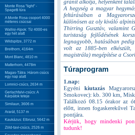
gránit alkotja, helyenként talá
Monte Rosa "light" -
A hegység a magyar hegymász
Spagetti túra
feltárásában a Magyarors
A Monte Rosa csoport 4000
különösen az oly kiváló alpin
méteres csúcsai
Thirring Gusztáv, valamint G
Wallisi-Alpok: Tíz 4000-es
egy hét alatt
turistaság fejlődésének ko
legnagyobb, hatásában pedig
Wildspitze, 3772 m
volt az 1885-ben elkészült,
Breithorn, 4164m
magistrála) megépítése a Csorb
Mont Blanc, 4810 m
Matterhorn, 4478m
Túraprogram
Magas-Tátra: Három csúcs
egy nap alatt
1.nap:
Lomnici-csúcs, 2634 m
Egyéni
kiutazás
Magyarorszá
Gerlachfalvi-csúcs: A
Smokovec): kb. 300 km, Misko
Kárpátok teteje
Találkozó 08.15 órakor az ót
Similaun, 3606 m
előtt, innen fogaskerekűvel 
Ararát, 5137 m
pontjára.
Kaukázus: Elbrusz, 5642 m
Kérjük, hogy mindenki pont
tudunk!
Zöld-tavi-csúcs, 2526 m