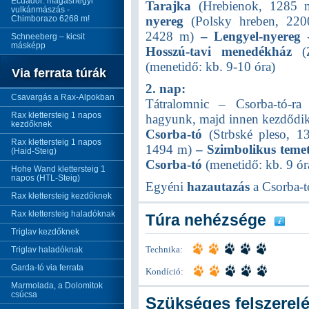
Ecuador: magashegyi
Tarajka
(Hrebienok, 1285
vulkánmászás -
Chimborazo 6268 m!
nyereg
(Polsky hreben, 22
2428 m)
– Lengyel-nyereg
Schneeberg – kicsit
másképp
Hosszú-tavi menedékház
(Z
(menetidő: kb. 9-10 óra)
Via ferrata túrák
2. nap:
Csavargás a Rax-Alpokban
Tátralomnic – Csorba-tó-r
Rax klettersteig 1 napos
hagyunk, majd innen kezdődik
kezdőknek
Csorba-tó
(Strbské pleso, 
Rax klettersteig 1 napos
1494 m)
– Szimbolikus teme
(Haid-Steig)
Csorba-tó
(menetidő: kb. 9 ór
Hohe Wand klettersteig 1
napos (HTL-Steig)
Egyéni
hazautazás
a Csorba-t
Rax klettersteig kezdőknek
Rax klettersteig haladóknak
Túra nehézsége
Triglav kezdőknek
Triglav haladóknak
Technika:
Garda-tó via ferrata
Kondíció:
Marmolada, a Dolomitok
csúcsa
Szükséges felszerel