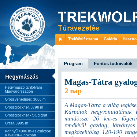
TrekWolf csapat
Galéria
Haszno
Program
Fontos tudnivalók
Hegymászás
Magas-Tátra gyalo
Hegymászó tanfolyam
2 nap
Magyarországon
Grossvenediger, 3666 m
A Magas-Tátra a világ legkis
Grossglockner, 3798 m
Kárpátok hegyvonulatának l
Grossglockner - Stüdlgrat
mindössze 26 km-es főgerin
Ortler, 3905 m
rendkívül gazdag, látványos
megközelítőleg 120-190 tenge
Könnyű 4000 m-es csúcsok
a Wallisi-Alpokban