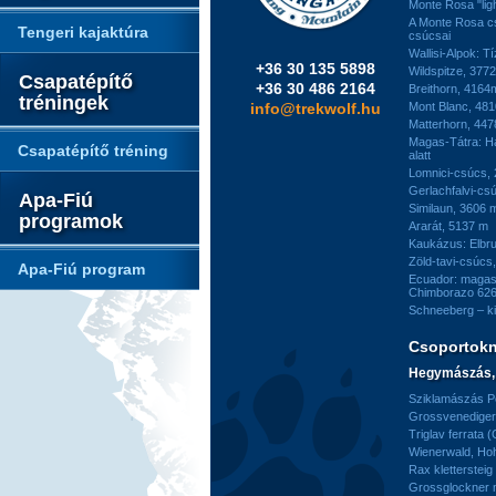
Monte Rosa "ligh
A Monte Rosa c
Tengeri kajaktúra
csúcsai
Wallisi-Alpok: T
+36 30 135 5898
Wildspitze, 377
Csapatépítő
+36 30 486 2164
Breithorn, 4164
tréningek
info@trekwolf.hu
Mont Blanc, 48
Matterhorn, 44
Magas-Tátra: H
Csapatépítő tréning
alatt
Lomnici-csúcs,
Gerlachfalvi-csú
Apa-Fiú
Similaun, 3606 
programok
Ararát, 5137 m
Kaukázus: Elbr
Zöld-tavi-csúcs
Apa-Fiú program
Ecuador: magas
Chimborazo 626
Schneeberg – k
Csoportok
Hegymászás, 
Sziklamászás Pe
Grossvenediger 
Triglav ferrata 
Wienerwald, H
Rax kletterstei
Grossglockner