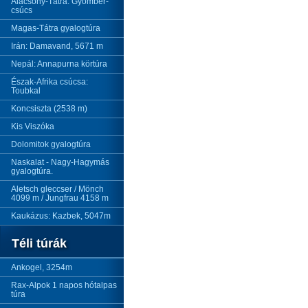
Alacsony-Tátra: Gyömbér-
csúcs
Magas-Tátra gyalogtúra
Irán: Damavand, 5671 m
Nepál: Annapurna körtúra
Észak-Afrika csúcsa:
Toubkal
Koncsiszta (2538 m)
Kis Viszóka
Dolomitok gyalogtúra
Naskalat - Nagy-Hagymás
gyalogtúra.
Aletsch gleccser / Mönch
4099 m / Jungfrau 4158 m
Kaukázus: Kazbek, 5047m
Téli túrák
Ankogel, 3254m
Rax-Alpok 1 napos hótalpas
túra