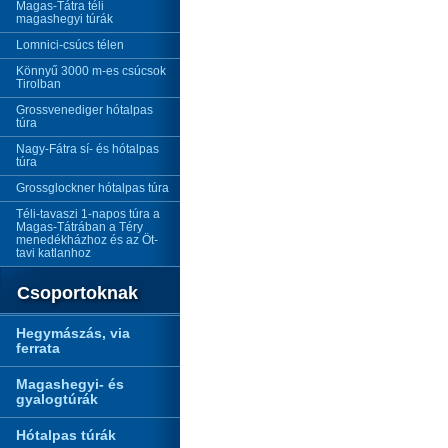
Magas-Tátra téli
magashegyi túrák
Lomnici-csúcs télen
Könnyű 3000 m-es csúcsok
Tirolban
Grossvenediger hótalpas
túra
Nagy-Fátra sí- és hótalpas
túra
Grossglockner hótalpas túra
Téli-tavaszi 1-napos túra a
Magas-Tátrában a Téry
menedékházhoz és az Öt-
tavi katlanhoz
Csoportoknak
Hegymászás, via
ferrata
Magashegyi- és
gyalogtúrák
Hótalpas túrák