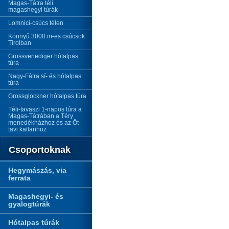
Magas-Tátra téli
magashegyi túrák
Lomnici-csúcs télen
Könnyű 3000 m-es csúcsok
Tirolban
Grossvenediger hótalpas
túra
Nagy-Fátra sí- és hótalpas
túra
Grossglockner hótalpas túra
Téli-tavaszi 1-napos túra a
Magas-Tátrában a Téry
menedékházhoz és az Öt-
tavi katlanhoz
Csoportoknak
Hegymászás, via
ferrata
Magashegyi- és
gyalogtúrák
Hótalpas túrák