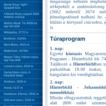
magassága nehezen meghatár
Monte Rosa "light" -
térképektől a szakirodalomig
Spagetti túra
(3662 métertől 3674 méte
A Monte Rosa csoport 4000
felmelegedésnek tudható be. 
méteres csúcsai
kilátás a környező csúcsokra, í
Wallisi-Alpok: Tíz 4000-es
egy hét alatt
is.
Wildspitze, 3772 m
Túraprogram
Breithorn, 4164m
Mont Blanc, 4810 m
1. nap:
Matterhorn, 4478m
Egyéni
kiutazás
Magyarorszá
Magas-Tátra: Három csúcs
Pragraten – Hinterbichl: kb. 7
egy nap alatt
Találkozó a
Hinterbichl
ben t
Lomnici-csúcs, 2634 m
parkolóban 18.00 órakor, m
Gerlachfalvi-csúcs: A
hangulatos kis vendégházban.
Kárpátok teteje
2. nap:
Similaun, 3606 m
Hinterbichl - Johannis
Ararát, 5137 m
menedékház
Kaukázus: Elbrusz, 5642 m
Miután elfogyasztottuk reggelin
Zöld-tavi-csúcs, 2526 m
alatt (800 méter szintem