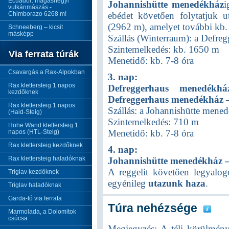
Ecuador: magashegyi
Johannishütte menedékház
i
vulkánmászás -
Chimborazo 6268 m!
ebédet követően folytatjuk 
(2962 m), amelyet további kb. 3
Schneeberg – kicsit
másképp
Szállás (Winterraum): a Defr
Szintemelkedés: kb. 1650 m
Via ferrata túrák
Menetidő: kb. 7-8 óra
Csavargás a Rax-Alpokban
3. nap:
Rax klettersteig 1 napos
Defreggerhaus menedékh
kezdőknek
Defreggerhaus menedékház 
Rax klettersteig 1 napos
Szállás: a Johannishütte men
(Haid-Steig)
Szintemelkedés: 710 m
Hohe Wand klettersteig 1
Menetidő: kb. 7-8 óra
napos (HTL-Steig)
Rax klettersteig kezdőknek
4. nap:
Rax klettersteig haladóknak
Johannishütte menedékház –
A reggelit követően legyalog
Triglav kezdőknek
egyénileg
utazunk haza
.
Triglav haladóknak
Garda-tó via ferrata
Túra nehézsége
Marmolada, a Dolomitok
csúcsa
Megjegyzés: A téli körülmény