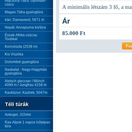
Alacsony-Tátra: Gyömbér-
csúcs
A minimális létszám 3 fő, a ma
Magas-Tátra gyalogtúra
Ár
Irán: Damavand, 5671 m
Nepál: Annapurna körtúra
85.000 Ft
Észak-Afrika csúcsa:
Toubkal
Fo
Koncsiszta (2538 m)
Kis Viszóka
Dolomitok gyalogtúra
Naskalat - Nagy-Hagymás
gyalogtúra.
Aletsch gleccser / Mönch
4099 m / Jungfrau 4158 m
Kaukázus: Kazbek, 5047m
Téli túrák
Ankogel, 3254m
Rax-Alpok 1 napos hótalpas
túra