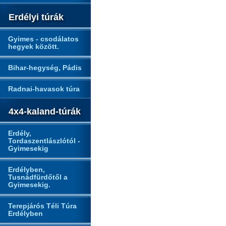
Erdélyi túrák
Gyimes - csodálatos
hegyek között.
Bihar-hegység, Pádis
Radnai-havasok túra
4x4-kaland-túrák
Erdély,
Tordaszentlászlótól -
Gyimesekig
Erdélyben,
Tusnádfürdőtől a
Gyimesekig.
Terepjárós Téli Túra
Erdélyben