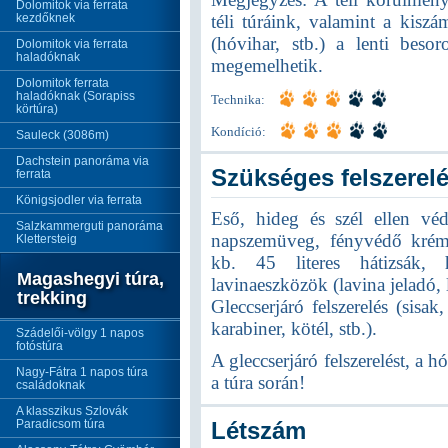
Dolomitok via ferrata
kezdőknek
téli túráink, valamint a kiszá
(hóvihar, stb.) a lenti beso
Dolomitok via ferrata
haladóknak
megemelhetik.
Dolomitok ferrata
haladóknak (Sorapiss
Technika:
körtúra)
Kondíció:
Sauleck (3086m)
Dachstein panoráma via
Szükséges felszerel
ferrata
Königsjodler via ferrata
Eső, hideg és szél ellen véd
Salzkammerguti panoráma
napszemüveg, fényvédő krém,
Klettersteig
kb. 45 literes hátizsák, h
Magashegyi túra,
lavinaeszközök (lavina jeladó, 
trekking
Gleccserjáró felszerelés (sis
karabiner, kötél, stb.).
Szádelői-völgy 1 napos
fotóstúra
A gleccserjáró felszerelést, a h
Nagy-Fátra 1 napos túra
a túra során!
családoknak
A klasszikus Szlovák
Paradicsom túra
Létszám