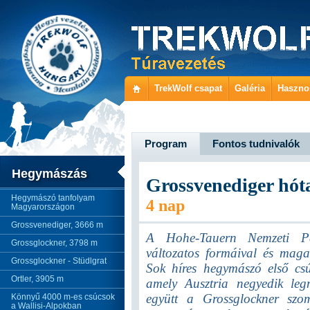
TrekWolf csapat
Galéria
Haszno
Program
Fontos tudnivalók
Hegymászás
Grossvenediger hót
Hegymászó tanfolyam
4 nap
Magyarországon
Grossvenediger, 3666 m
A Hohe-Tauern Nemzeti Par
Grossglockner, 3798 m
változatos formáival és maga
Grossglockner - Stüdlgrat
Sok híres hegymászó első csú
Ortler, 3905 m
amely Ausztria negyedik leg
együtt a Grossglockner szo
Könnyű 4000 m-es csúcsok
a Wallisi-Alpokban