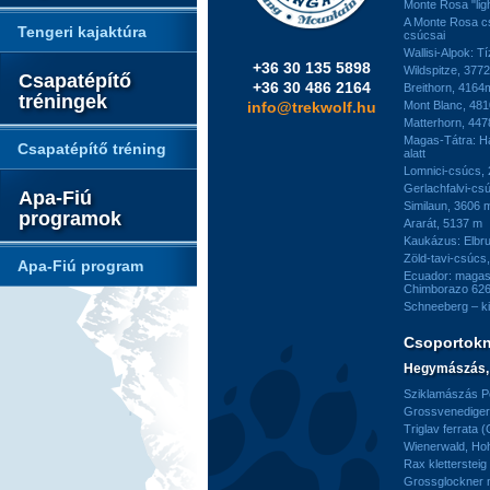
Monte Rosa "ligh
A Monte Rosa c
Tengeri kajaktúra
csúcsai
Wallisi-Alpok: T
+36 30 135 5898
Wildspitze, 377
Csapatépítő
+36 30 486 2164
Breithorn, 4164
tréningek
info@trekwolf.hu
Mont Blanc, 48
Matterhorn, 44
Magas-Tátra: H
Csapatépítő tréning
alatt
Lomnici-csúcs,
Gerlachfalvi-csú
Apa-Fiú
Similaun, 3606 
programok
Ararát, 5137 m
Kaukázus: Elbr
Zöld-tavi-csúcs
Apa-Fiú program
Ecuador: magas
Chimborazo 626
Schneeberg – k
Csoportok
Hegymászás, 
Sziklamászás Pe
Grossvenediger 
Triglav ferrata 
Wienerwald, H
Rax kletterstei
Grossglockner