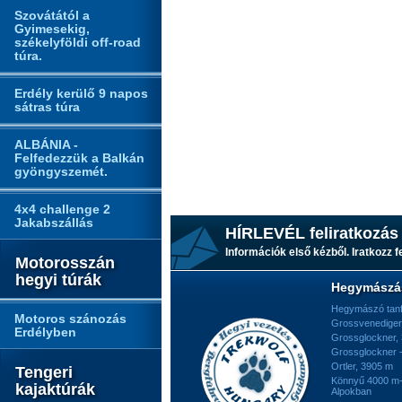
Szovátától a
Gyimesekig,
székelyföldi off-road
túra.
Erdély kerülő 9 napos
sátras túra
ALBÁNIA -
Felfedezzük a Balkán
gyöngyszemét.
4x4 challenge 2
Jakabszállás
HÍRLEVÉL feliratkozás
Információk első kézből. Iratkozz fe
Motorosszán
hegyi túrák
Hegymászá
Hegymászó tan
Motoros szánozás
Grossvenediger
Erdélyben
Grossglockner,
Grossglockner -
Ortler, 3905 m
Tengeri
Könnyű 4000 m-e
kajaktúrák
Alpokban