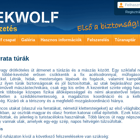
Regisztrá
f csapat
Galéria
Hasznos információk
Felszerelés
Túranaptár
rrata túrák
vagy drótköteles út átmenet a túrázás és a mászás között. Egy sziklafal 
t többé-kevésbé erősen csökkentik a fix acélsodronnyal, műfogás
kel. Létrák, hidak, mesterséges lépések és fogások, valamint kampók
Az ilyen túrák biztonságosak és jól biztosítottak, az utak bejárásához pe
iművelt mászástechnikára, csak egy kis erőre. A kezeinket szinte végig ha
áink többsége közepes fizikai állóképességgel és némi akaraterővel teljes
etetlen a szédülésmentesség, a magabiztos koordináció és a kellő
ég. Kizáró ok a tériszony és a megfelelő mozgáskoordináció hiánya.
ncos utakat (olaszul via ferratákat, németül klettersteigeket) az első világháb
kban, az osztrák-magyar és olasz fronton katonai céllal építették. Ezek köz
jítottak, és jelenleg is turistacélokra használnak. Több láncos út nagy népsz
y vannak utak, amelyek egy-egy szép, napos hétvégén túlzsúfoltak.
és
ő ruházaton kívül a következő felszerelésekre van szükség: