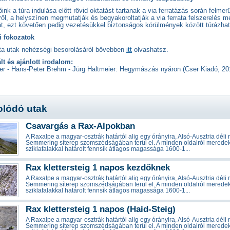
ink a túra indulása előtt rövid oktatást tartanak a via ferratázás során felmer
ől, a helyszínen megmutatják és begyakoroltatják a via ferrata felszerelés m
t, ezt követően pedig vezetésükkel biztonságos körülmények között túrázhat
 fokozatok
ata utak nehézségi besorolásáról bővebben
itt
olvashatsz.
lt és ajánlott irodalom:
ler - Hans-Peter Brehm - Jürg Haltmeier: Hegymászás nyáron (Cser Kiadó, 20
lódó utak
Csavargás a Rax-Alpokban
A Raxalpe a magyar-osztrák határtól alig egy órányira, Alsó-Ausztria déli 
Semmering síterep szomszédságában terül el. A minden oldalról merede
sziklafalakkal határolt fennsík átlagos magassága 1600-1...
Rax klettersteig 1 napos kezdőknek
A Raxalpe a magyar-osztrák határtól alig egy órányira, Alsó-Ausztria déli 
Semmering síterep szomszédságában terül el. A minden oldalról merede
sziklafalakkal határolt fennsík átlagos magassága 1600-1...
Rax klettersteig 1 napos (Haid-Steig)
A Raxalpe a magyar-osztrák határtól alig egy órányira, Alsó-Ausztria déli 
Semmering síterep szomszédságában terül el. A minden oldalról merede