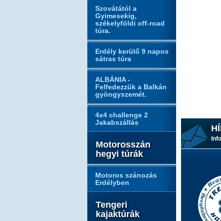
Szovátától a
Gyimesekig,
székelyföldi off-road
túra.
Erdély kerülő 9 napos
sátras túra
ALBÁNIA -
Felfedezzük a Balkán
gyöngyszemét.
4x4 challenge 2
Jakabszállás
HÍ
Inf
Motorosszán
hegyi túrák
Motoros szánozás
Erdélyben
Tengeri
kajaktúrák