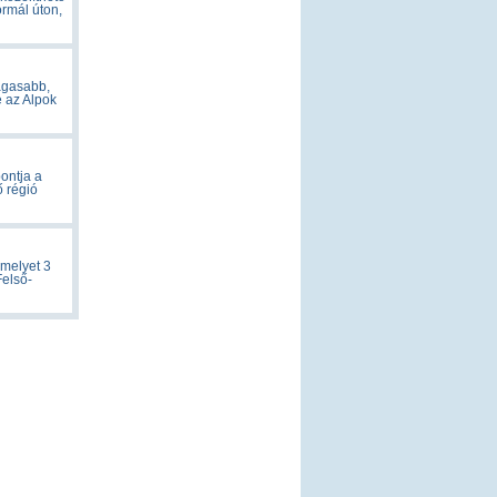
ormál úton,
agasabb,
 az Alpok
ontja a
 régió
 melyet 3
Felső-