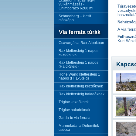
Ecuador: magashegyi
vulkánmászás -
Túravezető
Chimborazo 6268 m!
veszélyekr
használatá
Schneeberg – kicsit
másképp
Nehézségi
A via ferr
Via ferrata túrák
Felhaszná
Kurt Wink
Csavargás a Rax-Alpokban
Rax klettersteig 1 napos
kezdőknek
Rax klettersteig 1 napos
Kapcso
(Haid-Steig)
Hohe Wand klettersteig 1
napos (HTL-Steig)
Rax klettersteig kezdőknek
Rax klettersteig haladóknak
Triglav kezdőknek
Triglav haladóknak
Garda-tó via ferrata
Marmolada, a Dolomitok
csúcsa