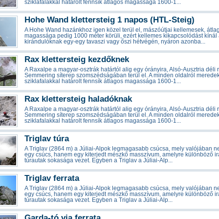
sziklafalakkal határolt fennsík átlagos magassága 1600-1...
Hohe Wand klettersteig 1 napos (HTL-Steig)
A Hohe Wand hazánkhoz igen közel terül el, mászóútjai kellemesek, átla
magassága pedig 1000 méter körüli, ezért kellemes kikapcsolódást kínál
kirándulóknak egy-egy tavaszi vagy őszi hétvégén, nyáron azonba...
Rax klettersteig kezdőknek
A Raxalpe a magyar-osztrák határtól alig egy órányira, Alsó-Ausztria déli 
Semmering síterep szomszédságában terül el. A minden oldalról merede
sziklafalakkal határolt fennsík átlagos magassága 1600-1...
Rax klettersteig haladóknak
A Raxalpe a magyar-osztrák határtól alig egy órányira, Alsó-Ausztria déli 
Semmering síterep szomszédságában terül el. A minden oldalról merede
sziklafalakkal határolt fennsík átlagos magassága 1600-1...
Triglav túra
A Triglav (2864 m) a Júliai-Alpok legmagasabb csúcsa, mely valójában 
egy csúcs, hanem egy kiterjedt mészkő masszívum, amelyre különböző i
túrautak sokasága vezet. Egyben a Triglav a Júliai-Alp...
Triglav ferrata
A Triglav (2864 m) a Júliai-Alpok legmagasabb csúcsa, mely valójában 
egy csúcs, hanem egy kiterjedt mészkő masszívum, amelyre különböző i
túrautak sokasága vezet. Egyben a Triglav a Júliai-Alp...
Garda-tó via ferrata