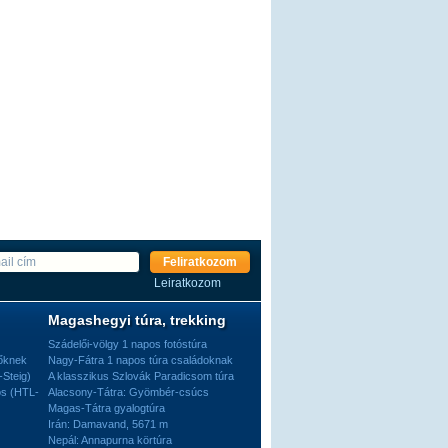
Feliratkozom
Leiratkozom
Magashegyi túra, trekking
Szádelői-völgy 1 napos fotóstúra
dőknek
Nagy-Fátra 1 napos túra családoknak
-Steig)
A klasszikus Szlovák Paradicsom túra
os (HTL-
Alacsony-Tátra: Gyömbér-csúcs
Magas-Tátra gyalogtúra
Irán: Damavand, 5671 m
Nepál: Annapurna körtúra