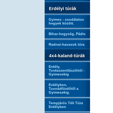
Erdélyi túrák
Gyimes - csodálatos
hegyek között.
Bihar-hegység, Pádis
Radnai-havasok túra
4x4-kaland-túrák
Erdély,
Tordaszentlászlótól -
Gyimesekig
Erdélyben,
Tusnádfürdőtől a
Gyimesekig.
Terepjárós Téli Túra
Erdélyben