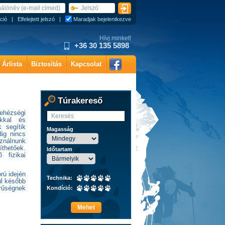
ció
|
Elfelejtett jelszó
|
Maradjak bejelentkezve
Hívj minket!
+36 30 135 5898
Árlista
Biztosítás
Kapcsolat
Túrakereső
nehézségi
okkal és
 segítik
Magasság
dig nincs
sználnunk
íthetőek.
Időtartam
 fizikai
orú idején
Technika:
ül később
erűségnek
Kondíció:
Mehet