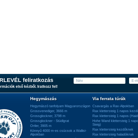
RLEVÉL feliratkozás
ormációk első kézből. Iratkozz fel!
Hegymászás
Via ferrata túrák
Hegymászó tanfolyam Magyarországon
Csavargás a Rax-Alpokban
Grossvenediger, 3666 m
Rax klettersteig 1 napos kez
Grossglockner, 3798 m
Rax klettersteig 1 napos (Haid
Grossglockner - Stüdlgrat
Hohe Wand klettersteig 1 nap
Steig)
Ortler, 3905 m
Rax klettersteig kezdőknek
Könnyű 4000 m-es csúcsok a Wallisi-
Alpokban
Rax klettersteig haladóknak