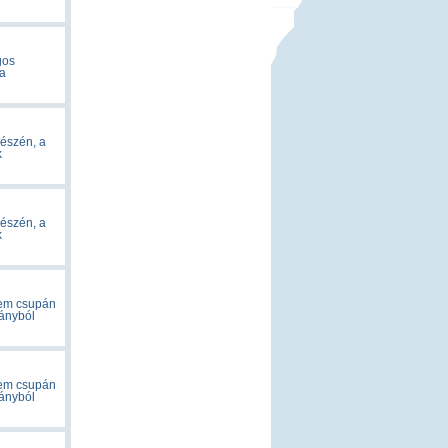
gos
 a
részén, a
k
részén, a
k
nem csupán
rányból
nem csupán
rányból