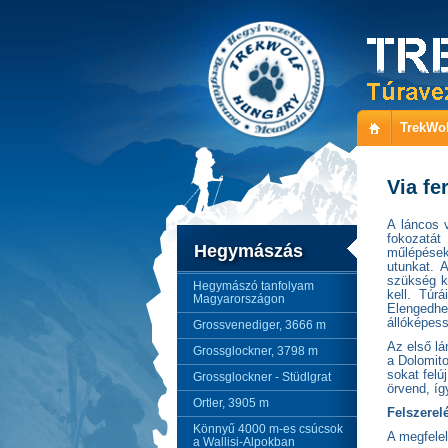
TrekWol
Via fe
A láncos 
fokozatá
Hegymászás
műlépések
utunkat. 
szükség k
Hegymászó tanfolyam
kell. Túr
Magyarországon
Elengedh
állóképess
Grossvenediger, 3666 m
Az első lá
Grossglockner, 3798 m
a Dolomito
sokat felú
Grossglockner - Stüdlgrat
örvend, íg
Ortler, 3905 m
Felszerel
Könnyű 4000 m-es csúcsok
A megfelel
a Wallisi-Alpokban