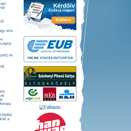
való
Kérdőív
ről
Értékelj minket!
Kitöltöm
ól.
agy arra
ve
corpio).
zett) mi
elj
nem
sét
ek
ferrata
Kötéllel
káit a