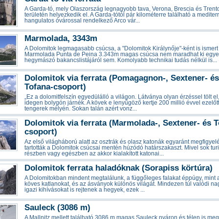
A Garda-tó, mely Olaszország legnagyobb tava, Verona, Brescia és Trent
területén helyezkedik el. A Garda-tótól pár kilométerre található a mediter
hangulatos óvárossal rendelkező Arco vár...
Marmolada, 3343m
A Dolomitok legmagasabb csúcsa, a "Dolomitok Királynője"-ként is ismert
Marmolada Punta de Peina 3.343m magas csúcsa nem maradhat ki egye
hegymászó bakancslistájáról sem. Komolyabb technikai tudás nélkül is...
Dolomitok via ferrata (Pomagagnon-, Sextener- és
Tofana-csoport)
„Ez a dolomitfelszín egyedülálló a világon. Látványa olyan érzéssel tölt el
idegen bolygón járnék. A kövek e lenyűgöző kertje 200 millió évvel ezelőtt
tengerek mélyén. Sokan talán azért vonz...
Dolomitok via ferrata (Marmolada-, Sextener- és T
csoport)
Az első világháború alatt az osztrák és olasz katonák egyaránt megfigyelé
tartották a Dolomitok csúcsai mentén húzódó határszakaszt. Mivel sok turi
részben vagy egészben az akkor kialakított katonai...
Dolomitok ferrata haladóknak (Sorapiss körtúra)
A Dolomitokban mindent megtalálunk, a függőleges falakat éppúgy, mint 
köves katlanokat, és az ásványok különös világát. Mindezen túl valódi nag
igazi kihívásokat is rejtenek a hegyek, ezek ...
Sauleck (3086 m)
A Mallnitz mellett található 3086 m magas Sauleck nyáron és télen is meg