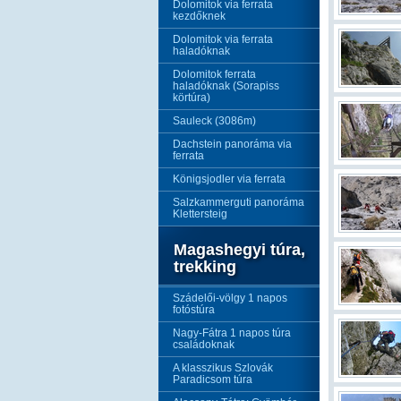
Dolomitok via ferrata
kezdőknek
Dolomitok via ferrata
haladóknak
Dolomitok ferrata
haladóknak (Sorapiss
körtúra)
Sauleck (3086m)
Dachstein panoráma via
ferrata
Königsjodler via ferrata
Salzkammerguti panoráma
Klettersteig
Magashegyi túra,
trekking
Szádelői-völgy 1 napos
fotóstúra
Nagy-Fátra 1 napos túra
családoknak
A klasszikus Szlovák
Paradicsom túra