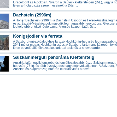
túracélpont az Alpokban. Nyáron a Sauleck klettersteigen (D/E), vagy a n
télen a (hótalpazás szerelmeseinek) a Dösn...
Dachstein (2996m)
A Hoher Dachstein (2996m) a Dachstein Csoport és Felső-Ausztria legm
és az Északi-Mészkőalpok második legmagasabb hegycsúcsa. Gleccsere
legkeletebbre fekvő jégfolyama. A térség központjától, Sc...
Königsjodler via ferrata
A Salzburgi-mészkőalpokhoz tartozó Hochkönig-hegység legmagasabb p
2941 méter magas Hochkönig csúcs. A Salzburg tartomány közepén fekvő
télen egyedülálló élvezeteket tartogat a síelők, a snowboardo...
Salzkammerguti panoráma Klettersteig
Ausztria talán egyik legszebb és legváltozatosabb része Salzkammergut,
hegység, 76 tó, és több évszázados hagyományok alkotnak. A Salzburg, 
Ausztria és Stájerország határán elterülő vidék a nevét...