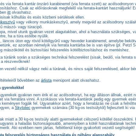
és via ferrata kantár önzáró karabinerrel (via ferrata szett) az acélsodronyon 
osításhoz. Csak az előírásoknak megfelelő via ferrata-kantárt használjunk! Er
bben
itt
olvashatsz.
sisak kőhullás és esés közbeni sérülések ellen.
kesztyű
vagy vékony munkáskesztyű, amely megvéd az acélsodrony szálait
ű mászó- vagy túracipő.
mpa, mivel utunk gyakran vezet alagutakban, ahol a használata szükséges, v
tre, ha a túra estébe nyúlik.
, láncos úton egy rövid kötélgyűrű vagy heveder karabinerrel, amelybe beköt
etünk, ez azonban némelyik via ferrata kantárba be is van építve (pl. Petzl S
g mászókötél és biztosítási felszerelés kötélbiztosításhoz és mentéshez.
ata túráink során a szükséges technikai felszerelést (sisak, beülő, via ferrata s
k a részvevőknek!
 vezető nélkül vágsz neki a túrának, és nincs saját felszerelésed, akkor bér
eltételeiről bővebben az
árlista
menüpont alatt olvashatsz.
a gyerekekkel
sgyerekek gyakran nem érik el az acélsodronyt, ha egy álláson állnak, ezért 
t via ferratára vinni. A szokásos via ferrata-kantárok pedig egy gyermek esé
 keményen fogják fel. Ugyanakkor azért, hogy a ferratázás ne csak a felnőtt
egyen, a
Skylotec
gyermekek számára (30 kg-os testsúlytól) fejlesztett ki via 
rtak miatt a 30 kg-os testsúly alatti gyermekeket célszerű kötéllel összekötni. 
 ugyanis a haladás biztonságosabb, amennyiben a kötél használatának techni
erik. Aki ezekben nem jártas, feltétlenül kérje gyakorlott vezető segítségét!
rata felszerelés biztonságos használata és néhány alapszabály