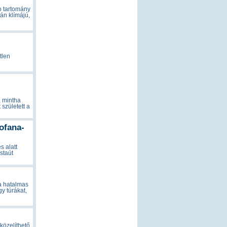
o tartomány
rán klímájú,
tlen
, mintha
 született a
ofana-
s alatt
staút
a hatalmas
y túrákat,
közelíthető