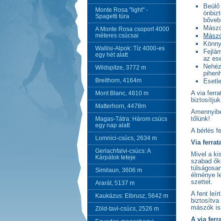
Beülő 
Monte Rosa "light" -
önbizt
Spagetti túra
bőve
Mászó
A Monte Rosa csoport 4000
méteres csúcsai
Mászó
Könny
Wallisi-Alpok: Tíz 4000-es
Fejlá
egy hét alatt
az ese
Nehéz
Wildspitze, 3772 m
pihenh
Breithorn, 4164m
Esetle
A via ferr
Mont Blanc, 4810 m
biztosítju
Matterhorn, 4478m
Amennyiben
tőlünk!
Magas-Tátra: Három csúcs
egy nap alatt
A bérlés f
Lomnici-csúcs, 2634 m
Via ferrat
Gerlachfalvi-csúcs: A
Mivel a ki
Kárpátok teteje
szabad őke
túlságosan
Similaun, 3606 m
élménye l
szettet.
Ararát, 5137 m
A fent leí
Kaukázus: Elbrusz, 5642 m
biztosítva
mászók ism
Zöld-tavi-csúcs, 2526 m
A via fer