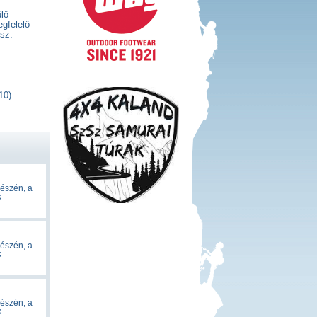
ülő
egfelelő
sz.
10)
részén, a
k
részén, a
k
részén, a
k