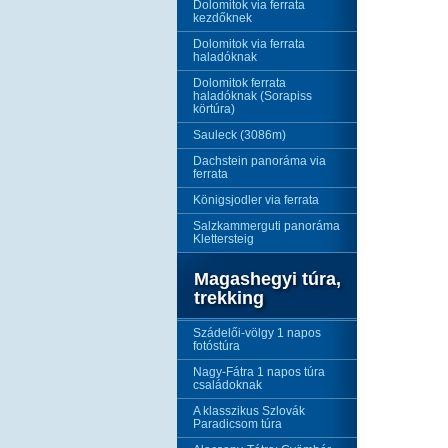
Dolomitok via ferrata
kezdőknek
Dolomitok via ferrata
haladóknak
Dolomitok ferrata
haladóknak (Sorapiss
körtúra)
Sauleck (3086m)
Dachstein panoráma via
ferrata
Königsjodler via ferrata
Salzkammerguti panoráma
Klettersteig
Magashegyi túra,
trekking
Szádelői-völgy 1 napos
fotóstúra
Nagy-Fátra 1 napos túra
családoknak
A klasszikus Szlovák
Paradicsom túra