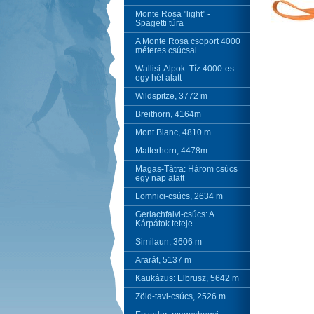
Monte Rosa "light" -
Spagetti túra
A Monte Rosa csoport 4000
méteres csúcsai
Wallisi-Alpok: Tíz 4000-es
egy hét alatt
Wildspitze, 3772 m
Breithorn, 4164m
Mont Blanc, 4810 m
Matterhorn, 4478m
Magas-Tátra: Három csúcs
egy nap alatt
Lomnici-csúcs, 2634 m
Gerlachfalvi-csúcs: A
Kárpátok teteje
Similaun, 3606 m
Ararát, 5137 m
Kaukázus: Elbrusz, 5642 m
Zöld-tavi-csúcs, 2526 m