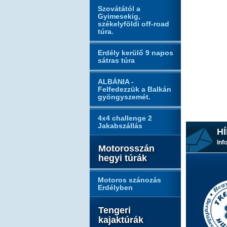
Szovátától a
Gyimesekig,
székelyföldi off-road
túra.
Erdély kerülő 9 napos
sátras túra
ALBÁNIA -
Felfedezzük a Balkán
gyöngyszemét.
4x4 challenge 2
Jakabszállás
HÍ
Inf
Motorosszán
hegyi túrák
Motoros szánozás
Erdélyben
Tengeri
kajaktúrák