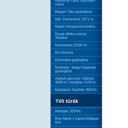
Alacsony-Tátra: Gyömbér-
csúcs
Magas-Tátra gyalogtúra
Irán: Damavand, 5671 m
Nepál: Annapurna körtúra
Észak-Afrika csúcsa:
Toubkal
Koncsiszta (2538 m)
Kis Viszóka
Dolomitok gyalogtúra
Naskalat - Nagy-Hagymás
gyalogtúra.
Aletsch gleccser / Mönch
4099 m / Jungfrau 4158 m
Kaukázus: Kazbek, 5047m
Téli túrák
Ankogel, 3254m
Rax-Alpok 1 napos hótalpas
túra