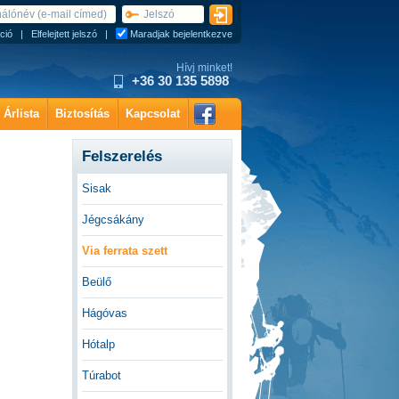
ció
|
Elfelejtett jelszó
|
Maradjak bejelentkezve
Hívj minket!
+36 30 135 5898
Árlista
Biztosítás
Kapcsolat
Felszerelés
Sisak
Jégcsákány
Via ferrata szett
Beülő
Hágóvas
Hótalp
Túrabot