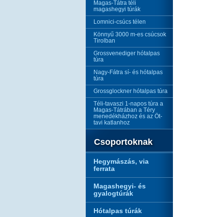
Magas-Tátra téli
magashegyi túrák
Lomnici-csúcs télen
Könnyű 3000 m-es csúcsok
Tirolban
Grossvenediger hótalpas
túra
Nagy-Fátra sí- és hótalpas
túra
Grossglockner hótalpas túra
Téli-tavaszi 1-napos túra a
Magas-Tátrában a Téry
menedékházhoz és az Öt-
tavi katlanhoz
Csoportoknak
Hegymászás, via
ferrata
Magashegyi- és
gyalogtúrák
Hótalpas túrák