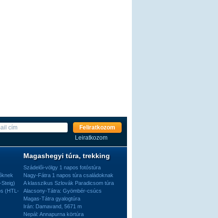
Feliratkozom
Leiratkozom
Magashegyi túra, trekking
Szádelői-völgy 1 napos fotóstúra
dőknek
Nagy-Fátra 1 napos túra családoknak
-Steig)
A klasszikus Szlovák Paradicsom túra
os (HTL-
Alacsony-Tátra: Gyömbér-csúcs
Magas-Tátra gyalogtúra
Irán: Damavand, 5671 m
Nepál: Annapurna körtúra