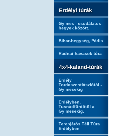
Erdélyi túrák
Gyimes - csodálatos
hegyek között.
Bihar-hegység, Pádis
Radnai-havasok túra
4x4-kaland-túrák
Erdély,
Tordaszentlászlótól -
Gyimesekig
Erdélyben,
Tusnádfürdőtől a
Gyimesekig.
Terepjárós Téli Túra
Erdélyben