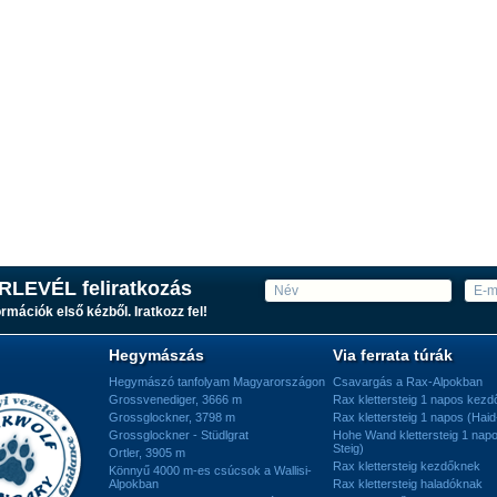
RLEVÉL feliratkozás
ormációk első kézből. Iratkozz fel!
Hegymászás
Via ferrata túrák
Hegymászó tanfolyam Magyarországon
Csavargás a Rax-Alpokban
Grossvenediger, 3666 m
Rax klettersteig 1 napos kez
Grossglockner, 3798 m
Rax klettersteig 1 napos (Haid
Grossglockner - Stüdlgrat
Hohe Wand klettersteig 1 nap
Steig)
Ortler, 3905 m
Rax klettersteig kezdőknek
Könnyű 4000 m-es csúcsok a Wallisi-
Alpokban
Rax klettersteig haladóknak