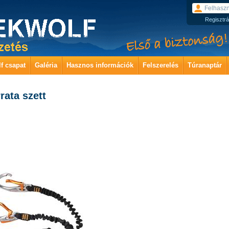
Regisztrá
f csapat
Galéria
Hasznos információk
Felszerelés
Túranaptár
rrata szett