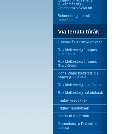
Ecuador: magashegyi
vulkánmászás -
Chimborazo 6268 m!
Schneeberg – kicsit
másképp
Via ferrata túrák
Csavargás a Rax-Alpokban
Rax klettersteig 1 napos
kezdőknek
Rax klettersteig 1 napos
(Haid-Steig)
Hohe Wand klettersteig 1
napos (HTL-Steig)
Rax klettersteig kezdőknek
Rax klettersteig haladóknak
Triglav kezdőknek
Triglav haladóknak
Garda-tó via ferrata
Marmolada, a Dolomitok
csúcsa