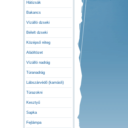
Hátizsák
Bakancs
Vízálló dzseki
Bélelt dzseki
Középső réteg
Aláöltözet
Vízálló nadrág
Túranadrág
Lábszárvédő (kamásli)
Túrazokni
Kesztyű
Sapka
Fejlámpa