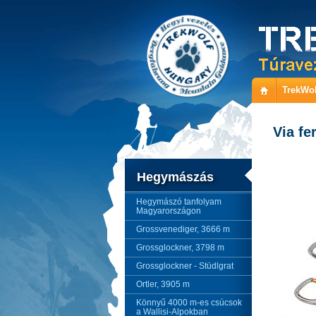
TrekWol
Via fe
Hegymászás
Hegymászó tanfolyam
Magyarországon
Grossvenediger, 3666 m
Grossglockner, 3798 m
Grossglockner - Stüdlgrat
Ortler, 3905 m
Könnyű 4000 m-es csúcsok
a Wallisi-Alpokban