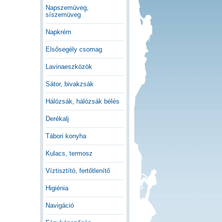
Napszemüveg,
síszemüveg
Napkrém
Elsősegély csomag
Lavinaeszközök
Sátor, bivakzsák
Hálózsák, hálózsák bélés
Derékalj
Tábori konyha
Kulacs, termosz
Víztisztító, fertőtlenítő
Higiénia
Navigáció