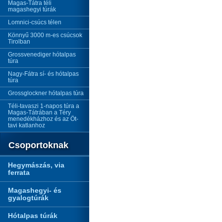
Magas-Tátra téli
magashegyi túrák
Lomnici-csúcs télen
Könnyű 3000 m-es csúcsok
Tirolban
Grossvenediger hótalpas
túra
Nagy-Fátra sí- és hótalpas
túra
Grossglockner hótalpas túra
Téli-tavaszi 1-napos túra a
Magas-Tátrában a Téry
menedékházhoz és az Öt-
tavi katlanhoz
Csoportoknak
Hegymászás, via
ferrata
Magashegyi- és
gyalogtúrák
Hótalpas túrák