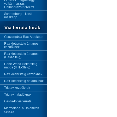
Ecuador: magashegyi
vulkánmászás -
Chimborazo 6268 m!
Schneeberg – kicsit
másképp
Via ferrata túrák
Csavargás a Rax-Alpokban
Rax klettersteig 1 napos
kezdőknek
Rax klettersteig 1 napos
(Haid-Steig)
Hohe Wand klettersteig 1
napos (HTL-Steig)
Rax klettersteig kezdőknek
Rax klettersteig haladóknak
Triglav kezdőknek
Triglav haladóknak
Garda-tó via ferrata
Marmolada, a Dolomitok
csúcsa