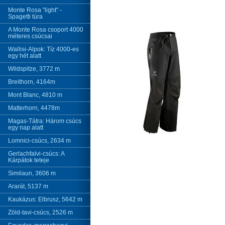
Monte Rosa "light" -
Spagetti túra
A Monte Rosa csoport 4000
méteres csúcsai
Wallisi-Alpok: Tíz 4000-es
egy hét alatt
Wildspitze, 3772 m
Breithorn, 4164m
Mont Blanc, 4810 m
Matterhorn, 4478m
Magas-Tátra: Három csúcs
egy nap alatt
Lomnici-csúcs, 2634 m
Gerlachfalvi-csúcs: A
Kárpátok teteje
Similaun, 3606 m
Ararát, 5137 m
Kaukázus: Elbrusz, 5642 m
Zöld-tavi-csúcs, 2526 m