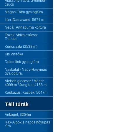
Alacsony-Tátra: Gyömbér-
csúcs
Magas-Tátra gyalogtúra
Irán: Damavand, 5671 m
Nepál: Annapurna körtúra
Észak-Afrika csúcsa:
Toubkal
Koncsiszta (2538 m)
Kis Viszóka
Dolomitok gyalogtúra
Naskalat - Nagy-Hagymás
gyalogtúra.
Aletsch gleccser / Mönch
4099 m / Jungfrau 4158 m
Kaukázus: Kazbek, 5047m
Téli túrák
Ankogel, 3254m
Rax-Alpok 1 napos hótalpas
túra