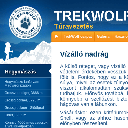
TrekWolf csapat
Galéria
Haszno
Vízálló nadrág
A külső réteget, vagy vízálló
Hegymászás
védelem érdekében vesszük 
fölé is. Fontos, hogy ez a k
Hegymászó tanfolyam
súlya, mivel az esetek túln
Magyarországon
viszont alkalomadtán szük
tudhatjuk. Előnyös továbbá, 
Grossvenediger, 3666 m
könnyebb a szellőzést biztos
Grossglockner, 3798 m
hágóvas van a lábunkon.
Grossglockner - Stüdlgrat
Vásárláskor ezen kritériumo
Ortler, 3905 m
Shell, vagy az ahhoz hason
Könnyű 4000 m-es csúcsok
előnyben részesíteni.
a Wallisi-Alpokban