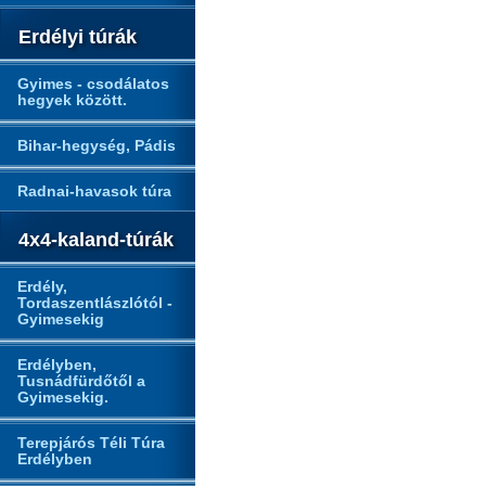
Erdélyi túrák
Gyimes - csodálatos
hegyek között.
Bihar-hegység, Pádis
Radnai-havasok túra
4x4-kaland-túrák
Erdély,
Tordaszentlászlótól -
Gyimesekig
Erdélyben,
Tusnádfürdőtől a
Gyimesekig.
Terepjárós Téli Túra
Erdélyben