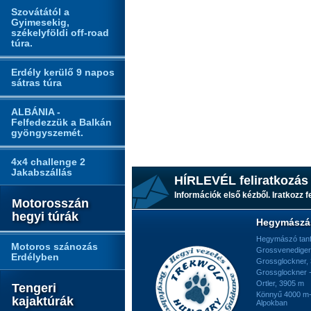
Szovátától a
Gyimesekig,
székelyföldi off-road
túra.
Erdély kerülő 9 napos
sátras túra
ALBÁNIA -
Felfedezzük a Balkán
gyöngyszemét.
4x4 challenge 2
Jakabszállás
HÍRLEVÉL feliratkozás
Információk első kézből. Iratkozz fe
Motorosszán
hegyi túrák
Hegymászá
Hegymászó tan
Motoros szánozás
Grossvenediger
Erdélyben
Grossglockner,
Grossglockner -
Ortler, 3905 m
Tengeri
Könnyű 4000 m-e
kajaktúrák
Alpokban