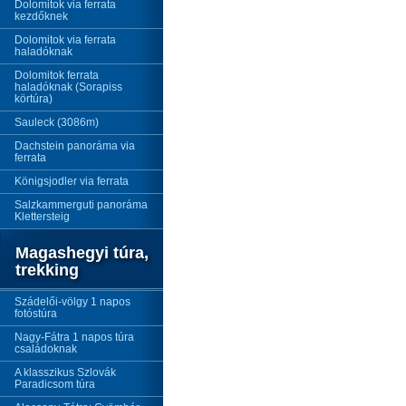
Dolomitok via ferrata
kezdőknek
Dolomitok via ferrata
haladóknak
Dolomitok ferrata
haladóknak (Sorapiss
körtúra)
Sauleck (3086m)
Dachstein panoráma via
ferrata
Königsjodler via ferrata
Salzkammerguti panoráma
Klettersteig
Magashegyi túra,
trekking
Szádelői-völgy 1 napos
fotóstúra
Nagy-Fátra 1 napos túra
családoknak
A klasszikus Szlovák
Paradicsom túra