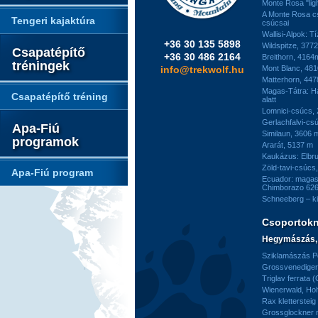
Monte Rosa "ligh
A Monte Rosa c
Tengeri kajaktúra
csúcsai
Wallisi-Alpok: T
+36 30 135 5898
Wildspitze, 377
Csapatépítő
+36 30 486 2164
Breithorn, 4164
tréningek
info@trekwolf.hu
Mont Blanc, 48
Matterhorn, 44
Magas-Tátra: H
Csapatépítő tréning
alatt
Lomnici-csúcs,
Gerlachfalvi-csú
Apa-Fiú
Similaun, 3606 
programok
Ararát, 5137 m
Kaukázus: Elbr
Zöld-tavi-csúcs
Apa-Fiú program
Ecuador: magas
Chimborazo 626
Schneeberg – k
Csoportok
Hegymászás, 
Sziklamászás Pe
Grossvenediger 
Triglav ferrata 
Wienerwald, H
Rax kletterstei
Grossglockner