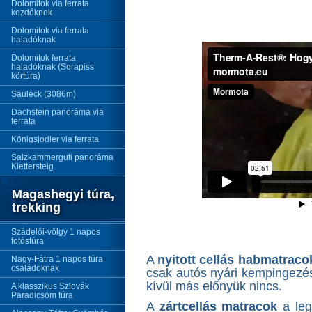
Dolomitok via ferrata
kezdőknek
Dolomitok via ferrata
haladóknak
Dolomitok ferrata
haladóknak (Sorapiss
körtúra)
Sauleck (3086m)
Dachstein panoráma via
ferrata
Königsjodler via ferrata
Salzkammerguti panoráma
Klettersteig
Magashegyi túra,
trekking
Szádelői-völgy 1 napos
fotóstúra
A
nyitott cellás habmatraco
Nagy-Fátra 1 napos túra
családoknak
csak autós nyári kempingezé
kívül más előnyük nincs.
A klasszikus Szlovák
Paradicsom túra
A
zártcellás matracok
a leg