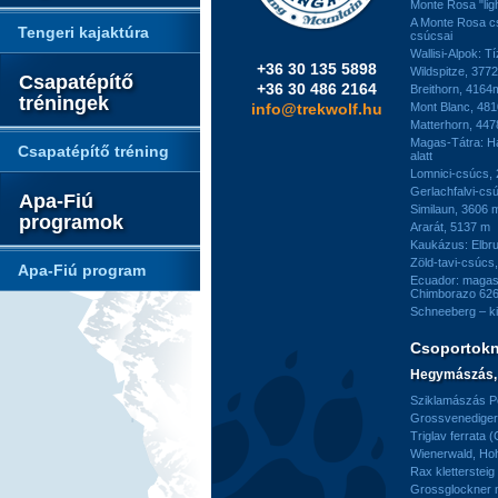
Monte Rosa "ligh
A Monte Rosa c
Tengeri kajaktúra
csúcsai
Wallisi-Alpok: T
+36 30 135 5898
Wildspitze, 377
Csapatépítő
+36 30 486 2164
Breithorn, 4164
tréningek
info@trekwolf.hu
Mont Blanc, 48
Matterhorn, 44
Magas-Tátra: H
Csapatépítő tréning
alatt
Lomnici-csúcs,
Gerlachfalvi-csú
Apa-Fiú
Similaun, 3606 
programok
Ararát, 5137 m
Kaukázus: Elbr
Zöld-tavi-csúcs
Apa-Fiú program
Ecuador: magas
Chimborazo 626
Schneeberg – k
Csoportok
Hegymászás, 
Sziklamászás Pe
Grossvenediger 
Triglav ferrata 
Wienerwald, H
Rax kletterstei
Grossglockner