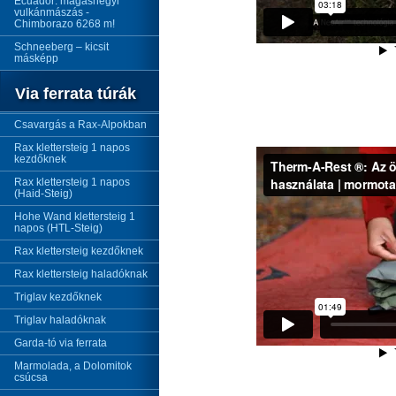
Ecuador: magashegyi
vulkánmászás -
Chimborazo 6268 m!
Schneeberg – kicsit
másképp
Via ferrata túrák
Csavargás a Rax-Alpokban
Rax klettersteig 1 napos
kezdőknek
Rax klettersteig 1 napos
(Haid-Steig)
Hohe Wand klettersteig 1
napos (HTL-Steig)
Rax klettersteig kezdőknek
Rax klettersteig haladóknak
Triglav kezdőknek
Triglav haladóknak
Garda-tó via ferrata
Marmolada, a Dolomitok
csúcsa