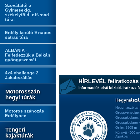
Szovátától a
Gyimesekig,
székelyföldi off-road
túra.
Erdély kerülő 9 napos
sátras túra
ALBÁNIA -
Felfedezzük a Balkán
gyöngyszemét.
4x4 challenge 2
Jakabszállás
HÍRLEVÉL feliratkozás
Információk első kézből. Iratkozz fe
Motorosszán
hegyi túrák
Hegymászá
Hegymászó tan
Motoros szánozás
Grossvenediger
Erdélyben
Grossglockner,
Grossglockner -
Ortler, 3905 m
Tengeri
Könnyű 4000 m-e
kajaktúrák
Alpokban