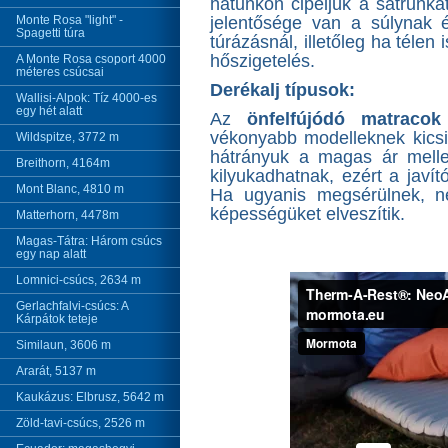
hátunkon cipeljük a sátrunka
Monte Rosa "light" -
jelentősége van a súlynak 
Spagetti túra
túrázásnál, illetőleg ha télen
hőszigetelés.
A Monte Rosa csoport 4000
méteres csúcsai
Derékalj típusok:
Wallisi-Alpok: Tíz 4000-es
egy hét alatt
Az
önfelfújódó matracok
vékonyabb modelleknek kicsi 
Wildspitze, 3772 m
hátrányuk a magas ár melle
Breithorn, 4164m
kilyukadhatnak, ezért a javít
Mont Blanc, 4810 m
Ha ugyanis megsérülnek, nem
képességüket elveszítik.
Matterhorn, 4478m
Magas-Tátra: Három csúcs
egy nap alatt
Lomnici-csúcs, 2634 m
Gerlachfalvi-csúcs: A
Kárpátok teteje
Similaun, 3606 m
Ararát, 5137 m
Kaukázus: Elbrusz, 5642 m
Zöld-tavi-csúcs, 2526 m