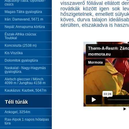
Alacsony-Tátra: Gyömbér-
visszaverő fóliával ellátott d
csúcs
rovátkák között igen sok lev
Magas-Tátra gyalogtúra
hőszigetelnek, emellett súlyuk
köves, durva talajon ideálisa
Irán: Damavand, 5671 m
sérülten, elszakadva is haszn
Nepál: Annapurna körtúra
Észak-Afrika csúcsa:
Toubkal
Koncsiszta (2538 m)
Kis Viszóka
Dolomitok gyalogtúra
Naskalat - Nagy-Hagymás
gyalogtúra.
Aletsch gleccser / Mönch
4099 m / Jungfrau 4158 m
Kaukázus: Kazbek, 5047m
Téli túrák
Ankogel, 3254m
Rax-Alpok 1 napos hótalpas
túra