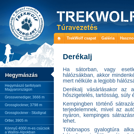
TrekWolf csapat
Galéria
Haszno
Derékalj
Ha sátorban, vagy eset
Hegymászás
hálózsákban, akkor mindenké
mert nélküle a legjobb hálóz
Hegymászó tanfolyam
Derékalj vásárlásakor az a
Magyarországon
hőszigetelés, tartósság, súly
Grossvenediger, 3666 m
Kempingben történő sátrazá
Grossglockner, 3798 m
terjedelemnek, mivel az autó
Grossglockner - Stüdlgrat
nyáron, kempinges sátrazásn
lehet.
Ortler, 3905 m
Könnyű 4000 m-es csúcsok
Többnapos gyalogtúra alka
a Wallisi-Alpokban