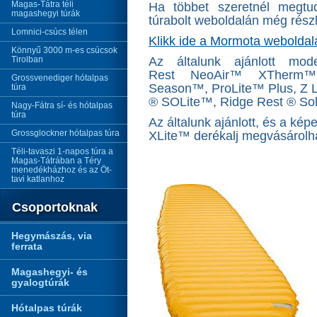
Magas-Tátra téli
Ha többet szeretnél megtu
magashegyi túrák
túrabolt weboldalán még rész
Lomnici-csúcs télen
Klikk ide a Mormota webolda
Könnyű 3000 m-es csúcsok
Tirolban
Az általunk ajánlott mo
Rest NeoAir™ XTherm™
Grossvenediger hótalpas
Season™, ProLite™ Plus, Z Li
túra
® SOLite™, Ridge Rest ® Sol
Nagy-Fátra sí- és hótalpas
túra
Az általunk ajánlott, és a k
Grossglockner hótalpas túra
XLite™ derékalj megvásárolh
Téli-tavaszi 1-napos túra a
Magas-Tátrában a Téry
menedékházhoz és az Öt-
tavi katlanhoz
Csoportoknak
Hegymászás, via
ferrata
Magashegyi- és
gyalogtúrák
Hótalpas túrák