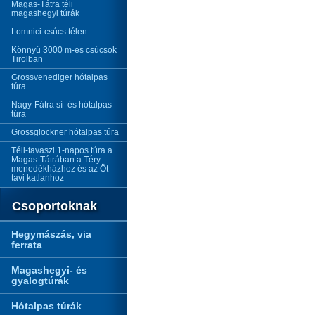
Magas-Tátra téli
magashegyi túrák
Lomnici-csúcs télen
Könnyű 3000 m-es csúcsok
Tirolban
Grossvenediger hótalpas
túra
Nagy-Fátra sí- és hótalpas
túra
Grossglockner hótalpas túra
Téli-tavaszi 1-napos túra a
Magas-Tátrában a Téry
menedékházhoz és az Öt-
tavi katlanhoz
Csoportoknak
Hegymászás, via
ferrata
Magashegyi- és
gyalogtúrák
Hótalpas túrák