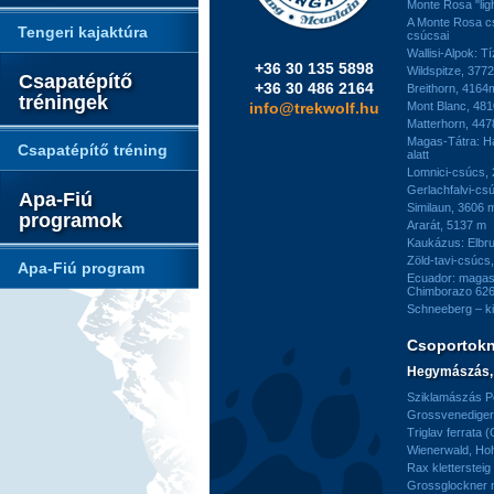
Monte Rosa "ligh
A Monte Rosa c
Tengeri kajaktúra
csúcsai
Wallisi-Alpok: T
+36 30 135 5898
Wildspitze, 377
Csapatépítő
+36 30 486 2164
Breithorn, 4164
tréningek
info@trekwolf.hu
Mont Blanc, 48
Matterhorn, 44
Magas-Tátra: H
Csapatépítő tréning
alatt
Lomnici-csúcs,
Gerlachfalvi-csú
Apa-Fiú
Similaun, 3606 
programok
Ararát, 5137 m
Kaukázus: Elbr
Zöld-tavi-csúcs
Apa-Fiú program
Ecuador: magas
Chimborazo 626
Schneeberg – k
Csoportok
Hegymászás, 
Sziklamászás Pe
Grossvenediger 
Triglav ferrata 
Wienerwald, H
Rax kletterstei
Grossglockner