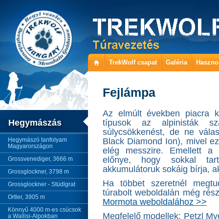
TrekWolf csapat
Galéria
Haszno
Fejlámpa
Az elmúlt években piacra k
Hegymászás
típusok az alpinisták s
súlycsökkenést, de ne válass
Hegymászó tanfolyam
Black Diamond Ion), mivel ez
Magyarországon
elég messzire. Emellett a 
előnye, hogy sokkal tart
Grossvenediger, 3666 m
akkumulátoruk sokáig bírja, a
Grossglockner, 3798 m
Ha többet szeretnél megtu
Grossglockner - Stüdlgrat
túrabolt weboldalán még rész
Ortler, 3905 m
Mormota weboldalához >>
Könnyű 4000 m-es csúcsok
Megfelelő modellek: Petzl My
a Wallisi-Alpokban