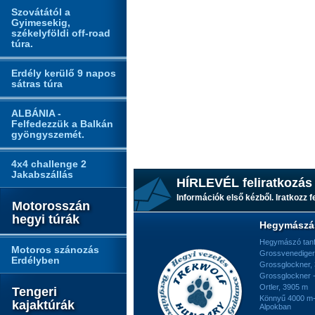
Szovátától a
Gyimesekig,
székelyföldi off-road
túra.
Erdély kerülő 9 napos
sátras túra
ALBÁNIA -
Felfedezzük a Balkán
gyöngyszemét.
4x4 challenge 2
Jakabszállás
HÍRLEVÉL feliratkozás
Információk első kézből. Iratkozz fe
Motorosszán
hegyi túrák
Hegymászá
Hegymászó tan
Motoros szánozás
Grossvenediger
Erdélyben
Grossglockner,
Grossglockner -
Ortler, 3905 m
Tengeri
Könnyű 4000 m-e
kajaktúrák
Alpokban