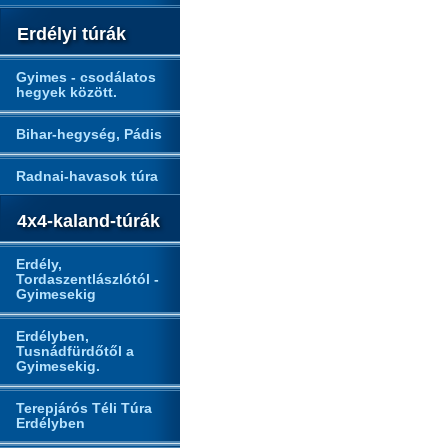
Erdélyi túrák
Gyimes - csodálatos
hegyek között.
Bihar-hegység, Pádis
Radnai-havasok túra
4x4-kaland-túrák
Erdély,
Tordaszentlászlótól -
Gyimesekig
Erdélyben,
Tusnádfürdőtől a
Gyimesekig.
Terepjárós Téli Túra
Erdélyben