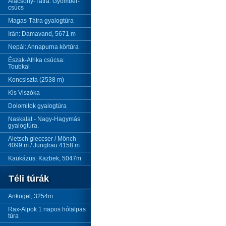
Alacsony-Tátra: Gyömbér-
csúcs
Magas-Tátra gyalogtúra
Irán: Damavand, 5671 m
Nepál: Annapurna körtúra
Észak-Afrika csúcsa:
Toubkal
Koncsiszta (2538 m)
Kis Viszóka
Dolomitok gyalogtúra
Naskalat - Nagy-Hagymás
gyalogtúra.
Aletsch gleccser / Mönch
4099 m / Jungfrau 4158 m
Kaukázus: Kazbek, 5047m
Téli túrák
Ankogel, 3254m
Rax-Alpok 1 napos hótalpas
túra