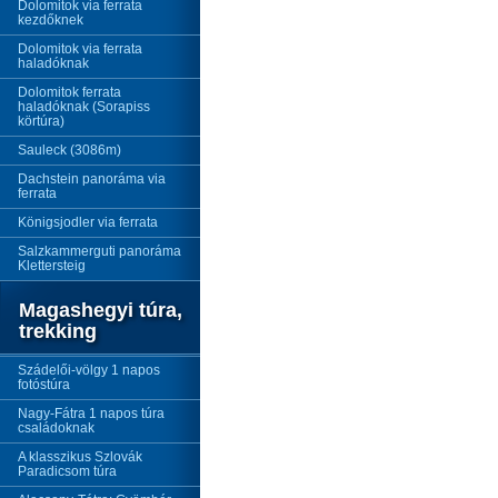
Dolomitok via ferrata
kezdőknek
Dolomitok via ferrata
haladóknak
Dolomitok ferrata
haladóknak (Sorapiss
körtúra)
Sauleck (3086m)
Dachstein panoráma via
ferrata
Königsjodler via ferrata
Salzkammerguti panoráma
Klettersteig
Magashegyi túra,
trekking
Szádelői-völgy 1 napos
fotóstúra
Nagy-Fátra 1 napos túra
családoknak
A klasszikus Szlovák
Paradicsom túra