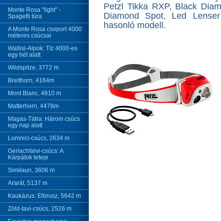
Petzl Tikka RXP, Black Dia
Monte Rosa "light" -
Diamond Spot, Led Lense
Spagetti túra
hasonló modell.
A Monte Rosa csoport 4000
méteres csúcsai
Wallisi-Alpok: Tíz 4000-es
egy hét alatt
Wildspitze, 3772 m
Breithorn, 4164m
Mont Blanc, 4810 m
Matterhorn, 4478m
Magas-Tátra: Három csúcs
egy nap alatt
Lomnici-csúcs, 2634 m
Gerlachfalvi-csúcs: A
Kárpátok teteje
Similaun, 3606 m
Ararát, 5137 m
Kaukázus: Elbrusz, 5642 m
Zöld-tavi-csúcs, 2526 m