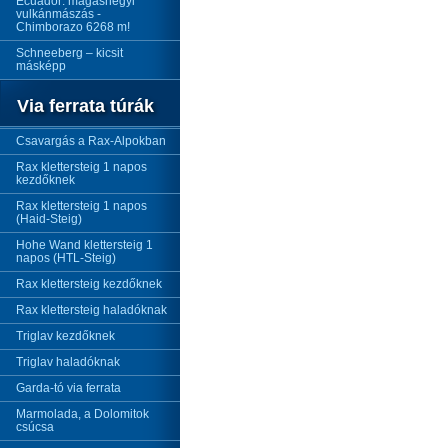
Ecuador: magashegyi
vulkánmászás -
Chimborazo 6268 m!
Schneeberg – kicsit
másképp
Via ferrata túrák
Csavargás a Rax-Alpokban
Rax klettersteig 1 napos
kezdőknek
Rax klettersteig 1 napos
(Haid-Steig)
Hohe Wand klettersteig 1
napos (HTL-Steig)
Rax klettersteig kezdőknek
Rax klettersteig haladóknak
Triglav kezdőknek
Triglav haladóknak
Garda-tó via ferrata
Marmolada, a Dolomitok
csúcsa