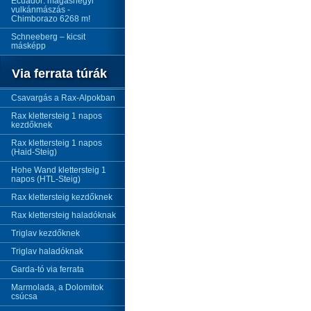
Ecuador: magashegyi
vulkánmászás -
Chimborazo 6268 m!
Schneeberg – kicsit
másképp
Via ferrata túrák
Csavargás a Rax-Alpokban
Rax klettersteig 1 napos
kezdőknek
Rax klettersteig 1 napos
(Haid-Steig)
Hohe Wand klettersteig 1
napos (HTL-Steig)
Rax klettersteig kezdőknek
Rax klettersteig haladóknak
Triglav kezdőknek
Triglav haladóknak
Garda-tó via ferrata
Marmolada, a Dolomitok
csúcsa