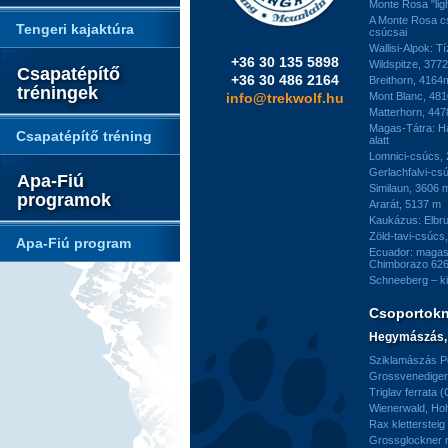
Monte Rosa "ligh
A Monte Rosa c
Tengeri kajaktúra
csúcsai
Wallisi-Alpok: T
+36 30 135 5898
Wildspitze, 377
Csapatépítő
+36 30 486 2164
Breithorn, 4164
tréningek
info@trekwolf.hu
Mont Blanc, 48
Matterhorn, 44
Magas-Tátra: H
Csapatépítő tréning
alatt
Lomnici-csúcs,
Gerlachfalvi-csú
Apa-Fiú
Similaun, 3606 
programok
Ararát, 5137 m
Kaukázus: Elbr
Zöld-tavi-csúcs
Apa-Fiú program
Ecuador: magas
Chimborazo 626
Schneeberg – k
Csoportok
Hegymászás, 
Sziklamászás Pe
Grossvenediger 
Triglav ferrata 
Wienerwald, H
Rax kletterstei
Grossglockner