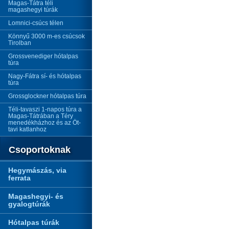
Magas-Tátra téli
magashegyi túrák
Lomnici-csúcs télen
Könnyű 3000 m-es csúcsok
Tirolban
Grossvenediger hótalpas
túra
Nagy-Fátra sí- és hótalpas
túra
Grossglockner hótalpas túra
Téli-tavaszi 1-napos túra a
Magas-Tátrában a Téry
menedékházhoz és az Öt-
tavi katlanhoz
Csoportoknak
Hegymászás, via
ferrata
Magashegyi- és
gyalogtúrák
Hótalpas túrák