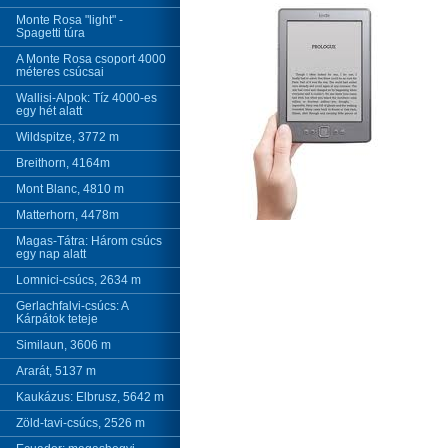
Monte Rosa "light" -
Spagetti túra
A Monte Rosa csoport 4000
méteres csúcsai
Wallisi-Alpok: Tíz 4000-es
egy hét alatt
Wildspitze, 3772 m
Breithorn, 4164m
Mont Blanc, 4810 m
Matterhorn, 4478m
Magas-Tátra: Három csúcs
egy nap alatt
Lomnici-csúcs, 2634 m
Gerlachfalvi-csúcs: A
Kárpátok teteje
Similaun, 3606 m
Ararát, 5137 m
Kaukázus: Elbrusz, 5642 m
Zöld-tavi-csúcs, 2526 m