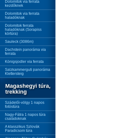
Dolomitok via ferrata
kezdőknek
Dolomitok via ferrata
haladóknak
Dolomitok ferrata
haladóknak (Sorapiss
körtúra)
Sauleck (3086m)
Dachstein panoráma via
ferrata
Königsjodler via ferrata
Salzkammerguti panoráma
Klettersteig
Magashegyi túra,
trekking
Szádelői-völgy 1 napos
fotóstúra
Nagy-Fátra 1 napos túra
családoknak
A klasszikus Szlovák
Paradicsom túra