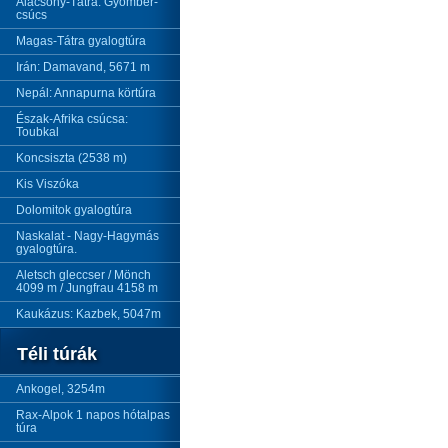
Alacsony-Tátra: Gyömbér-
csúcs
Magas-Tátra gyalogtúra
Irán: Damavand, 5671 m
Nepál: Annapurna körtúra
Észak-Afrika csúcsa:
Toubkal
Koncsiszta (2538 m)
Kis Viszóka
Dolomitok gyalogtúra
Naskalat - Nagy-Hagymás
gyalogtúra.
Aletsch gleccser / Mönch
4099 m / Jungfrau 4158 m
Kaukázus: Kazbek, 5047m
Téli túrák
Ankogel, 3254m
Rax-Alpok 1 napos hótalpas
túra