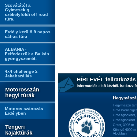
Szovátától a
Gyimesekig,
székelyföldi off-road
túra.
Erdély kerülő 9 napos
sátras túra
ALBÁNIA -
Felfedezzük a Balkán
gyöngyszemét.
4x4 challenge 2
Jakabszállás
HÍRLEVÉL feliratkozás
Információk első kézből. Iratkozz fe
Motorosszán
hegyi túrák
Hegymászá
Hegymászó tan
Motoros szánozás
Grossvenediger
Erdélyben
Grossglockner,
Grossglockner -
Ortler, 3905 m
Tengeri
Könnyű 4000 m-e
kajaktúrák
Alpokban