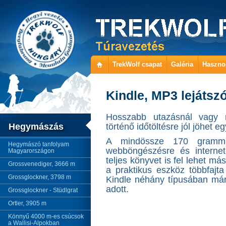
TrekWolf csapat
Galéria
Haszno
Kindle, MP3 lejátszó
Hosszabb utazásnál vagy 
Hegymászás
történő időtöltésre jól jöhet 
A mindössze 170 gramm 
Hegymászó tanfolyam
webböngészésre és internet
Magyarországon
teljes könyvet is fel lehet m
Grossvenediger, 3666 m
a praktikus eszköz többfajt
Grossglockner, 3798 m
Kindle néhány típusában már
adott.
Grossglockner - Stüdlgrat
Ortler, 3905 m
Könnyű 4000 m-es csúcsok
a Wallisi-Alpokban