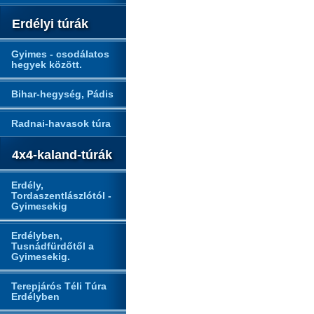
Erdélyi túrák
Gyimes - csodálatos
hegyek között.
Bihar-hegység, Pádis
Radnai-havasok túra
4x4-kaland-túrák
Erdély,
Tordaszentlászlótól -
Gyimesekig
Erdélyben,
Tusnádfürdőtől a
Gyimesekig.
Terepjárós Téli Túra
Erdélyben