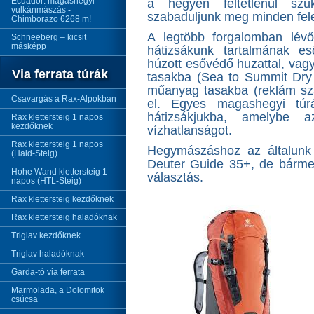
Ecuador: magashegyi
a hegyen feltétlenül szü
vulkánmászás -
szabaduljunk meg minden fele
Chimborazo 6268 m!
A legtöbb forgalomban lévő
Schneeberg – kicsit
másképp
hátizsákunk tartalmának e
húzott esővédő huzattal, vagy 
Via ferrata túrák
tasakba (Sea to Summit Dry 
műanyag tasakba (reklám sza
Csavargás a Rax-Alpokban
el. Egyes magashegyi tú
hátizsákjukba, amelybe a
Rax klettersteig 1 napos
kezdőknek
vízhatlanságot.
Rax klettersteig 1 napos
Hegymászáshoz az általunk 
(Haid-Steig)
Deuter Guide 35+, de bármel
Hohe Wand klettersteig 1
választás.
napos (HTL-Steig)
Rax klettersteig kezdőknek
Rax klettersteig haladóknak
Triglav kezdőknek
Triglav haladóknak
Garda-tó via ferrata
Marmolada, a Dolomitok
csúcsa