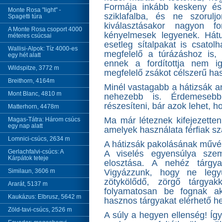
Formája inkább keskeny és
Monte Rosa "light" -
sziklafalba, és ne szorul
Spagetti túra
kiválasztásakor nagyon f
A Monte Rosa csoport 4000
kényelmesek legyenek. Hátul
méteres csúcsai
esetleg sítalpakat is csatol
Wallisi-Alpok: Tíz 4000-es
megfelelő a túrázáshoz is, 
egy hét alatt
ennek a fordítottja nem i
Wildspitze, 3772 m
megfelelő zsákot célszerű has
Breithorn, 4164m
Minél vastagabb a hátizsák a
Mont Blanc, 4810 m
nehezebb is. Érdemeseb
részesíteni, bár azok lehet, h
Matterhorn, 4478m
Ma már léteznek kifejezetten 
Magas-Tátra: Három csúcs
egy nap alatt
amelyek használata férfiak s
Lomnici-csúcs, 2634 m
A hátizsák pakolásának művé
Gerlachfalvi-csúcs: A
A viselés egyensúlya szem
Kárpátok teteje
elosztása. A nehéz tárgya
Similaun, 3606 m
Vigyázzunk, hogy ne legy
zötykölődő, zörgő tárgya
Ararát, 5137 m
folyamatosan be fognak ak
Kaukázus: Elbrusz, 5642 m
hasznos tárgyakat elérhető he
Zöld-tavi-csúcs, 2526 m
A súly a hegyen ellenség! Íg