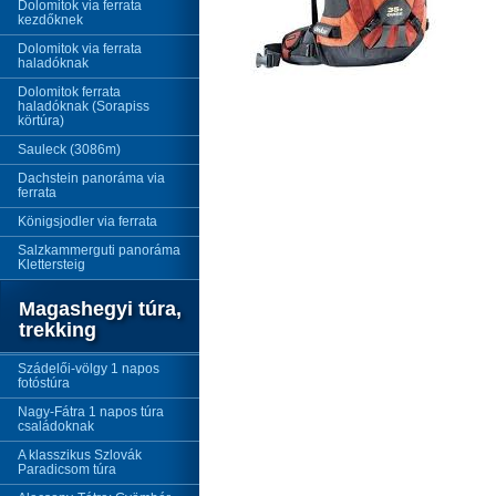
Dolomitok via ferrata
kezdőknek
Dolomitok via ferrata
haladóknak
Dolomitok ferrata
haladóknak (Sorapiss
körtúra)
Sauleck (3086m)
Dachstein panoráma via
ferrata
Königsjodler via ferrata
Salzkammerguti panoráma
Klettersteig
Magashegyi túra,
trekking
Szádelői-völgy 1 napos
fotóstúra
Nagy-Fátra 1 napos túra
családoknak
A klasszikus Szlovák
Paradicsom túra