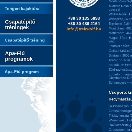
Monte Rosa "ligh
A Monte Rosa c
Tengeri kajaktúra
csúcsai
Wallisi-Alpok: T
+36 30 135 5898
Wildspitze, 377
Csapatépítő
+36 30 486 2164
Breithorn, 4164
tréningek
info@trekwolf.hu
Mont Blanc, 48
Matterhorn, 44
Magas-Tátra: H
Csapatépítő tréning
alatt
Lomnici-csúcs,
Gerlachfalvi-csú
Apa-Fiú
Similaun, 3606 
programok
Ararát, 5137 m
Kaukázus: Elbr
Zöld-tavi-csúcs
Apa-Fiú program
Ecuador: magas
Chimborazo 626
Schneeberg – k
Csoportok
Hegymászás, 
Sziklamászás Pe
Grossvenediger 
Triglav ferrata 
Wienerwald, H
Rax kletterstei
Grossglockner