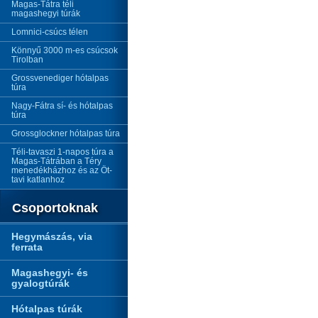
Magas-Tátra téli
magashegyi túrák
Lomnici-csúcs télen
Könnyű 3000 m-es csúcsok
Tirolban
Grossvenediger hótalpas
túra
Nagy-Fátra sí- és hótalpas
túra
Grossglockner hótalpas túra
Téli-tavaszi 1-napos túra a
Magas-Tátrában a Téry
menedékházhoz és az Öt-
tavi katlanhoz
Csoportoknak
Hegymászás, via
ferrata
Magashegyi- és
gyalogtúrák
Hótalpas túrák