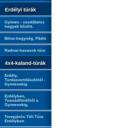
Erdélyi túrák
Gyimes - csodálatos
hegyek között.
Bihar-hegység, Pádis
Radnai-havasok túra
4x4-kaland-túrák
Erdély,
Tordaszentlászlótól -
Gyimesekig
Erdélyben,
Tusnádfürdőtől a
Gyimesekig.
Terepjárós Téli Túra
Erdélyben