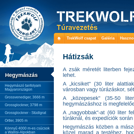
TrekWolf csapat
Galéria
Haszno
Hátizsák
A zsák méretét literben feje
Hegymászás
lehet.
A „kicsiket" (30 liter alatt
Hegymászó tanfolyam
városban vagy túrázáskor, s
Magyarországon
Grossvenediger, 3666 m
A „közepesek" (35-50 lite
hegymászáshoz is megfelelőe
Grossglockner, 3798 m
A „nagyobbak"-at (60 liter f
Grossglockner - Stüdlgrat
túráknál, és expedíciók során
Ortler, 3905 m
Hegymászás közben a mászó
Könnyű 4000 m-es csúcsok
közel marad a testéhez, hog
a Wallisi-Alpokban