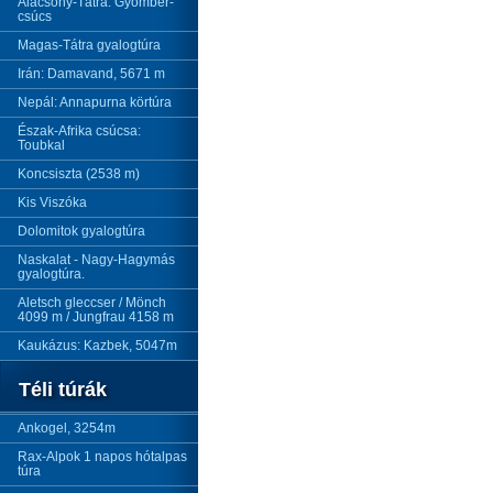
Alacsony-Tátra: Gyömbér-
csúcs
Magas-Tátra gyalogtúra
Irán: Damavand, 5671 m
Nepál: Annapurna körtúra
Észak-Afrika csúcsa:
Toubkal
Koncsiszta (2538 m)
Kis Viszóka
Dolomitok gyalogtúra
Naskalat - Nagy-Hagymás
gyalogtúra.
Aletsch gleccser / Mönch
4099 m / Jungfrau 4158 m
Kaukázus: Kazbek, 5047m
Téli túrák
Ankogel, 3254m
Rax-Alpok 1 napos hótalpas
túra