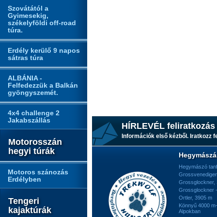
Szovátától a
Gyimesekig,
székelyföldi off-road
túra.
Erdély kerülő 9 napos
sátras túra
ALBÁNIA -
Felfedezzük a Balkán
gyöngyszemét.
4x4 challenge 2
Jakabszállás
HÍRLEVÉL feliratkozás
Információk első kézből. Iratkozz fe
Motorosszán
hegyi túrák
Hegymászá
Hegymászó tan
Motoros szánozás
Grossvenediger
Erdélyben
Grossglockner,
Grossglockner -
Ortler, 3905 m
Tengeri
Könnyű 4000 m-e
kajaktúrák
Alpokban