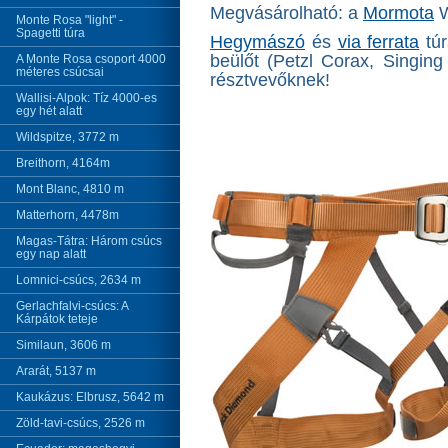
Megvásárolható: a
Mormota
W
Monte Rosa "light" -
Spagetti túra
Hegymászó
és
via ferrata
túr
beülőt (Petzl Corax, Singin
A Monte Rosa csoport 4000
méteres csúcsai
résztvevőknek!
Wallisi-Alpok: Tíz 4000-es
egy hét alatt
Wildspitze, 3772 m
Breithorn, 4164m
Mont Blanc, 4810 m
Matterhorn, 4478m
Magas-Tátra: Három csúcs
egy nap alatt
Lomnici-csúcs, 2634 m
Gerlachfalvi-csúcs: A
Kárpátok teteje
Similaun, 3606 m
Ararát, 5137 m
Kaukázus: Elbrusz, 5642 m
Zöld-tavi-csúcs, 2526 m