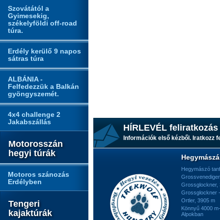
Szovátától a
Gyimesekig,
székelyföldi off-road
túra.
Erdély kerülő 9 napos
sátras túra
ALBÁNIA -
Felfedezzük a Balkán
gyöngyszemét.
4x4 challenge 2
Jakabszállás
HÍRLEVÉL feliratkozás
Információk első kézből. Iratkozz fe
Motorosszán
hegyi túrák
Hegymászá
Hegymászó tan
Motoros szánozás
Grossvenediger
Erdélyben
Grossglockner,
Grossglockner -
Ortler, 3905 m
Tengeri
Könnyű 4000 m-e
kajaktúrák
Alpokban