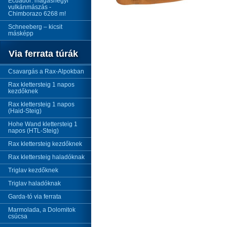
Ecuador: magashegyi
vulkánmászás -
Chimborazo 6268 m!
Schneeberg – kicsit
másképp
Via ferrata túrák
Csavargás a Rax-Alpokban
Rax klettersteig 1 napos
kezdőknek
Rax klettersteig 1 napos
(Haid-Steig)
Hohe Wand klettersteig 1
napos (HTL-Steig)
Rax klettersteig kezdőknek
Rax klettersteig haladóknak
Triglav kezdőknek
Triglav haladóknak
Garda-tó via ferrata
Marmolada, a Dolomitok
csúcsa