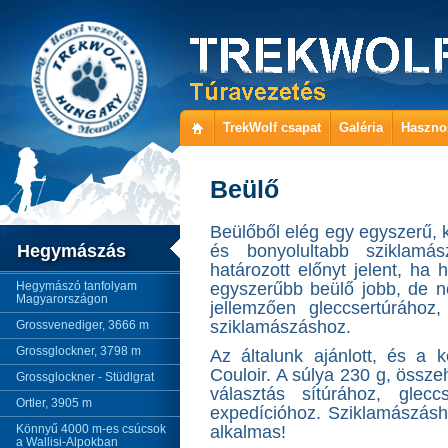
TrekWolf csapat
Galéria
Haszno
Beülő
Beülőből elég egy egyszerű, 
Hegymászás
és bonyolultabb sziklamás
határozott előnyt jelent, h
Hegymászó tanfolyam
egyszerűbb beülő jobb, de n
Magyarországon
jellemzően gleccsertúrához
sziklamászáshoz.
Grossvenediger, 3666 m
Grossglockner, 3798 m
Az általunk ajánlott, és a
Couloir. A súlya 230 g, összeh
Grossglockner - Stüdlgrat
választás sítúrához, glec
Ortler, 3905 m
expedícióhoz. Sziklamászásh
Könnyű 4000 m-es csúcsok
alkalmas!
a Wallisi-Alpokban