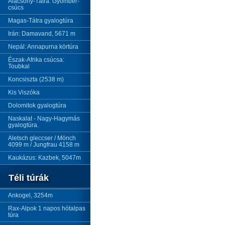
Alacsony-Tátra: Gyömbér-
csúcs
Magas-Tátra gyalogtúra
Irán: Damavand, 5671 m
Nepál: Annapurna körtúra
Észak-Afrika csúcsa:
Toubkal
Koncsiszta (2538 m)
Kis Viszóka
Dolomitok gyalogtúra
Naskalat - Nagy-Hagymás
gyalogtúra.
Aletsch gleccser / Mönch
4099 m / Jungfrau 4158 m
Kaukázus: Kazbek, 5047m
Téli túrák
Ankogel, 3254m
Rax-Alpok 1 napos hótalpas
túra