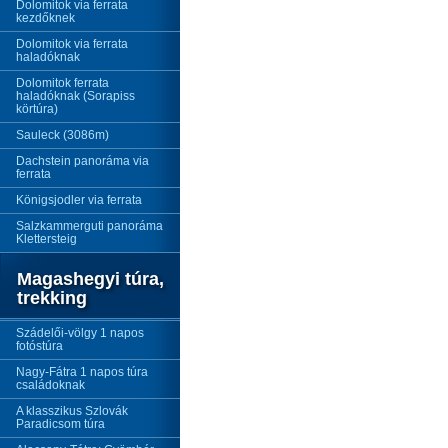
Dolomitok via ferrata
kezdőknek
Dolomitok via ferrata
haladóknak
Dolomitok ferrata
haladóknak (Sorapiss
körtúra)
Sauleck (3086m)
Dachstein panoráma via
ferrata
Königsjodler via ferrata
Salzkammerguti panoráma
Klettersteig
Magashegyi túra,
trekking
Szádelői-völgy 1 napos
fotóstúra
Nagy-Fátra 1 napos túra
családoknak
A klasszikus Szlovák
Paradicsom túra