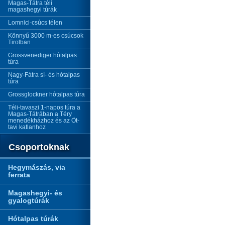
Magas-Tátra téli
magashegyi túrák
Lomnici-csúcs télen
Könnyű 3000 m-es csúcsok
Tirolban
Grossvenediger hótalpas
túra
Nagy-Fátra sí- és hótalpas
túra
Grossglockner hótalpas túra
Téli-tavaszi 1-napos túra a
Magas-Tátrában a Téry
menedékházhoz és az Öt-
tavi katlanhoz
Csoportoknak
Hegymászás, via
ferrata
Magashegyi- és
gyalogtúrák
Hótalpas túrák