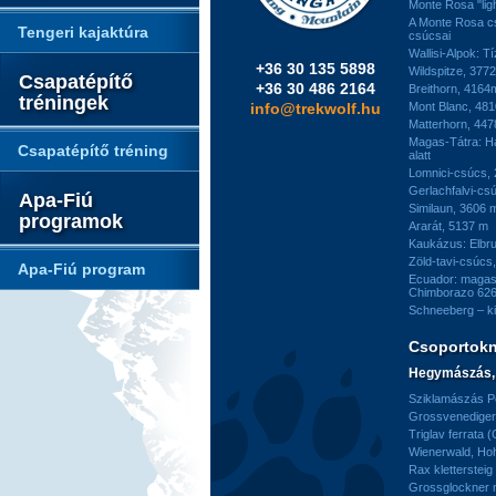
Monte Rosa "ligh
A Monte Rosa c
Tengeri kajaktúra
csúcsai
Wallisi-Alpok: T
+36 30 135 5898
Wildspitze, 377
Csapatépítő
+36 30 486 2164
Breithorn, 4164
tréningek
info@trekwolf.hu
Mont Blanc, 48
Matterhorn, 44
Magas-Tátra: H
Csapatépítő tréning
alatt
Lomnici-csúcs,
Gerlachfalvi-csú
Apa-Fiú
Similaun, 3606 
programok
Ararát, 5137 m
Kaukázus: Elbr
Zöld-tavi-csúcs
Apa-Fiú program
Ecuador: magas
Chimborazo 626
Schneeberg – k
Csoportok
Hegymászás, 
Sziklamászás Pe
Grossvenediger 
Triglav ferrata 
Wienerwald, H
Rax kletterstei
Grossglockner