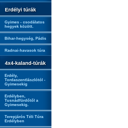
Erdélyi túrák
Gyimes - csodálatos
hegyek között.
Bihar-hegység, Pádis
Radnai-havasok túra
4x4-kaland-túrák
Erdély,
Tordaszentlászlótól -
Gyimesekig
Erdélyben,
Tusnádfürdőtől a
Gyimesekig.
Terepjárós Téli Túra
Erdélyben