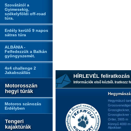
Szovátától a
Gyimesekig,
székelyföldi off-road
túra.
Erdély kerülő 9 napos
sátras túra
ALBÁNIA -
Felfedezzük a Balkán
gyöngyszemét.
4x4 challenge 2
Jakabszállás
HÍRLEVÉL feliratkozás
Információk első kézből. Iratkozz fe
Motorosszán
hegyi túrák
Hegymászá
Hegymászó tan
Motoros szánozás
Grossvenediger
Erdélyben
Grossglockner,
Grossglockner -
Ortler, 3905 m
Tengeri
Könnyű 4000 m-e
kajaktúrák
Alpokban