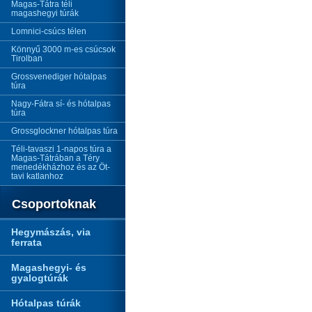
Magas-Tátra téli
magashegyi túrák
Lomnici-csúcs télen
Könnyű 3000 m-es csúcsok
Tirolban
Grossvenediger hótalpas
túra
Nagy-Fátra sí- és hótalpas
túra
Grossglockner hótalpas túra
Téli-tavaszi 1-napos túra a
Magas-Tátrában a Téry
menedékházhoz és az Öt-
tavi katlanhoz
Csoportoknak
Hegymászás, via
ferrata
Magashegyi- és
gyalogtúrák
Hótalpas túrák