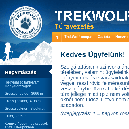
TrekWolf csapat
Galéria
Haszno
Kedves Ügyfelünk!
Szolgáltatásaink színvonalá
Hegymászás
tételében, valamint ügyfelei
igényeidnek és elvárásaidnak 
Hegymászó tanfolyam
vegyél részt rövid felmérésünk
Magyarországon
vesz igénybe. Azokat a kérdése
túra jellege miatt (pl.: nem v
Grossvenediger, 3666 m
okból nem tudsz, illetve nem 
Grossglockner, 3798 m
szabadon.
Grossglockner - Stüdlgrat
(Megjegyzés: 1 = nagyon ross
Ortler, 3905 m
Könnyű 4000 m-es csúcsok
a Wallisi-Alpokban