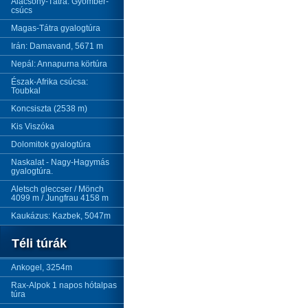
Alacsony-Tátra: Gyömbér-
csúcs
Magas-Tátra gyalogtúra
Irán: Damavand, 5671 m
Nepál: Annapurna körtúra
Észak-Afrika csúcsa:
Toubkal
Koncsiszta (2538 m)
Kis Viszóka
Dolomitok gyalogtúra
Naskalat - Nagy-Hagymás
gyalogtúra.
Aletsch gleccser / Mönch
4099 m / Jungfrau 4158 m
Kaukázus: Kazbek, 5047m
Téli túrák
Ankogel, 3254m
Rax-Alpok 1 napos hótalpas
túra