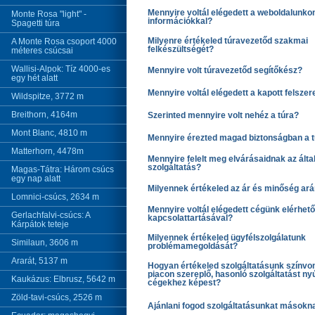
Mennyire voltál elégedett a weboldalunkon 
Monte Rosa "light" -
információkkal?
Spagetti túra
A Monte Rosa csoport 4000
Milyenre értékeled túravezetőd szakmai
felkészültségét?
méteres csúcsai
Wallisi-Alpok: Tíz 4000-es
Mennyire volt túravezetőd segítőkész?
egy hét alatt
Mennyire voltál elégedett a kapott felszer
Wildspitze, 3772 m
Breithorn, 4164m
Szerinted mennyire volt nehéz a túra?
Mont Blanc, 4810 m
Mennyire érezted magad biztonságban a t
Matterhorn, 4478m
Mennyire felelt meg elvárásaidnak az által
szolgáltatás?
Magas-Tátra: Három csúcs
egy nap alatt
Milyennek értékeled az ár és minőség ar
Lomnici-csúcs, 2634 m
Mennyire voltál elégedett cégünk elérhet
Gerlachfalvi-csúcs: A
kapcsolattartásával?
Kárpátok teteje
Milyennek értékeled ügyfélszolgálatunk
Similaun, 3606 m
problémamegoldását?
Ararát, 5137 m
Hogyan értékeled szolgáltatásunk színvon
piacon szereplő, hasonló szolgáltatást nyú
Kaukázus: Elbrusz, 5642 m
cégekhez képest?
Zöld-tavi-csúcs, 2526 m
Ajánlani fogod szolgáltatásunkat másokn