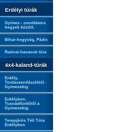
Erdélyi túrák
Gyimes - csodálatos
hegyek között.
Bihar-hegység, Pádis
Radnai-havasok túra
4x4-kaland-túrák
Erdély,
Tordaszentlászlótól -
Gyimesekig
Erdélyben,
Tusnádfürdőtől a
Gyimesekig.
Terepjárós Téli Túra
Erdélyben