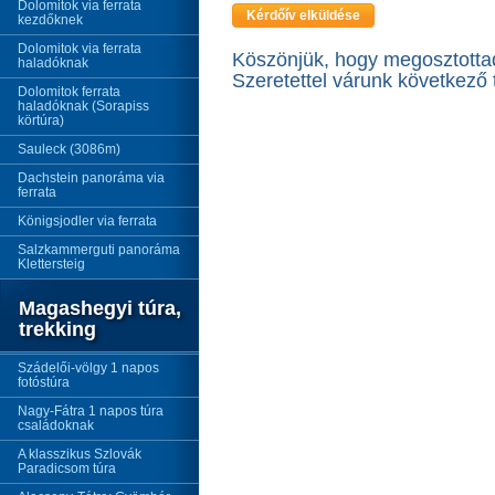
Dolomitok via ferrata
Kérdőív elküldése
kezdőknek
Dolomitok via ferrata
Köszönjük, hogy megosztotta
haladóknak
Szeretettel várunk következő 
Dolomitok ferrata
haladóknak (Sorapiss
körtúra)
Sauleck (3086m)
Dachstein panoráma via
ferrata
Königsjodler via ferrata
Salzkammerguti panoráma
Klettersteig
Magashegyi túra,
trekking
Szádelői-völgy 1 napos
fotóstúra
Nagy-Fátra 1 napos túra
családoknak
A klasszikus Szlovák
Paradicsom túra