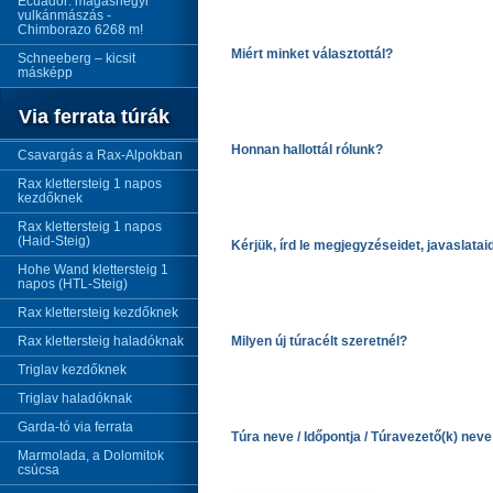
Ecuador: magashegyi
vulkánmászás -
Chimborazo 6268 m!
Miért minket választottál?
Schneeberg – kicsit
másképp
Via ferrata túrák
Honnan hallottál rólunk?
Csavargás a Rax-Alpokban
Rax klettersteig 1 napos
kezdőknek
Rax klettersteig 1 napos
(Haid-Steig)
Kérjük, írd le megjegyzéseidet, javaslatai
Hohe Wand klettersteig 1
napos (HTL-Steig)
Rax klettersteig kezdőknek
Rax klettersteig haladóknak
Milyen új túracélt szeretnél?
Triglav kezdőknek
Triglav haladóknak
Garda-tó via ferrata
Túra neve / Időpontja / Túravezető(k) neve
Marmolada, a Dolomitok
csúcsa