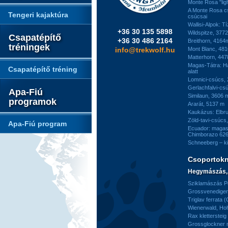
Monte Rosa "ligh
A Monte Rosa c
Tengeri kajaktúra
csúcsai
Wallisi-Alpok: T
+36 30 135 5898
Wildspitze, 377
Csapatépítő
+36 30 486 2164
Breithorn, 4164
tréningek
info@trekwolf.hu
Mont Blanc, 48
Matterhorn, 44
Magas-Tátra: H
Csapatépítő tréning
alatt
Lomnici-csúcs,
Gerlachfalvi-csú
Apa-Fiú
Similaun, 3606 
programok
Ararát, 5137 m
Kaukázus: Elbr
Zöld-tavi-csúcs
Apa-Fiú program
Ecuador: magas
Chimborazo 626
Schneeberg – k
Csoportok
Hegymászás, 
Sziklamászás Pe
Grossvenediger 
Triglav ferrata 
Wienerwald, H
Rax kletterstei
Grossglockner