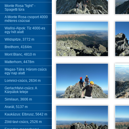
Monte Rosa "light" -
Spagetti túra
A Monte Rosa csoport 4000
méteres csúcsai
Wallisi-Alpok: Tíz 4000-es
egy hét alatt
Wildspitze, 3772 m
Breithorn, 4164m
Mont Blanc, 4810 m
Matterhorn, 4478m
Magas-Tátra: Három csúcs
egy nap alatt
Lomnici-csúcs, 2634 m
Gerlachfalvi-csúcs: A
Kárpátok teteje
Similaun, 3606 m
Ararát, 5137 m
Kaukázus: Elbrusz, 5642 m
Zöld-tavi-csúcs, 2526 m