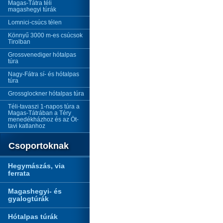
Magas-Tátra téli
magashegyi túrák
Lomnici-csúcs télen
Könnyű 3000 m-es csúcsok
Tirolban
Grossvenediger hótalpas
túra
Nagy-Fátra sí- és hótalpas
túra
Grossglockner hótalpas túra
Téli-tavaszi 1-napos túra a
Magas-Tátrában a Téry
menedékházhoz és az Öt-
tavi katlanhoz
Csoportoknak
Hegymászás, via
ferrata
Magashegyi- és
gyalogtúrák
Hótalpas túrák