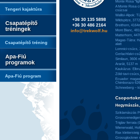
Monte Rosa "ligh
A Monte Rosa c
Tengeri kajaktúra
csúcsai
Wallisi-Alpok: T
+36 30 135 5898
Wildspitze, 377
Csapatépítő
+36 30 486 2164
Breithorn, 4164
tréningek
info@trekwolf.hu
Mont Blanc, 48
Matterhorn, 44
Magas-Tátra: H
Csapatépítő tréning
alatt
Lomnici-csúcs,
Gerlachfalvi-csú
Apa-Fiú
Similaun, 3606 
programok
Ararát, 5137 m
Kaukázus: Elbr
Zöld-tavi-csúcs
Apa-Fiú program
Ecuador: magas
Chimborazo 626
Schneeberg – k
Csoportok
Hegymászás, 
Sziklamászás Pe
Grossvenediger 
Triglav ferrata 
Wienerwald, H
Rax kletterstei
Grossglockner