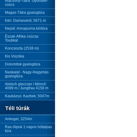
Alacsony-Tátra: Gyömbér-
csúcs
Magas-Tátra gyalogtúra
Irán: Damavand, 5671 m
Nepál: Annapurna körtúra
Észak-Afrika csúcsa:
Toubkal
Koncsiszta (2538 m)
Kis Viszóka
Dolomitok gyalogtúra
Naskalat - Nagy-Hagymás
gyalogtúra.
Aletsch gleccser / Mönch
4099 m / Jungfrau 4158 m
Kaukázus: Kazbek, 5047m
Téli túrák
Ankogel, 3254m
Rax-Alpok 1 napos hótalpas
túra