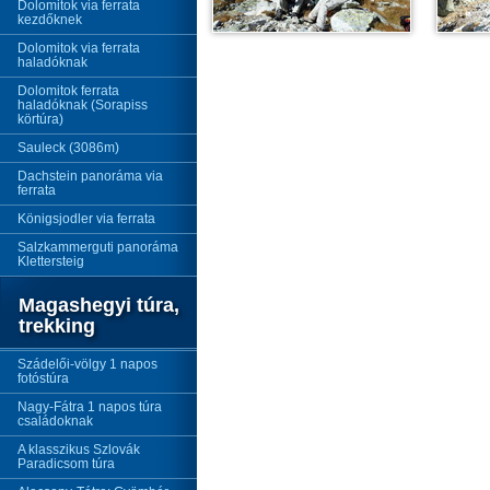
Dolomitok via ferrata
kezdőknek
Dolomitok via ferrata
haladóknak
Dolomitok ferrata
haladóknak (Sorapiss
körtúra)
Sauleck (3086m)
Dachstein panoráma via
ferrata
Königsjodler via ferrata
Salzkammerguti panoráma
Klettersteig
Magashegyi túra,
trekking
Szádelői-völgy 1 napos
fotóstúra
Nagy-Fátra 1 napos túra
családoknak
A klasszikus Szlovák
Paradicsom túra