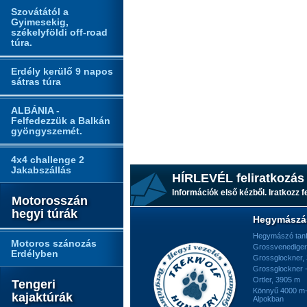
Szovátától a
Gyimesekig,
székelyföldi off-road
túra.
Erdély kerülő 9 napos
sátras túra
ALBÁNIA -
Felfedezzük a Balkán
gyöngyszemét.
4x4 challenge 2
Jakabszállás
HÍRLEVÉL feliratkozás
Információk első kézből. Iratkozz fe
Motorosszán
hegyi túrák
Hegymászá
Hegymászó tan
Motoros szánozás
Grossvenediger
Erdélyben
Grossglockner,
Grossglockner -
Ortler, 3905 m
Tengeri
Könnyű 4000 m-e
kajaktúrák
Alpokban