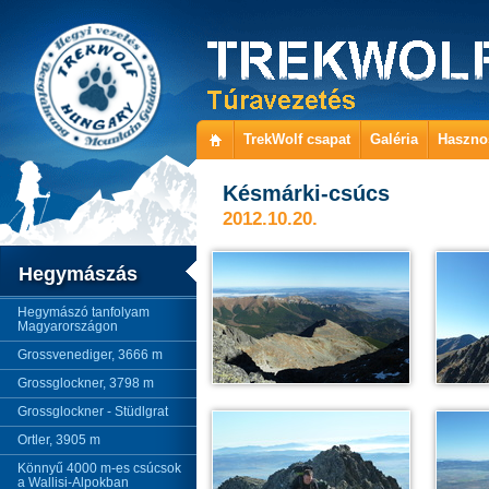
TrekWolf csapat
Galéria
Haszno
Késmárki-csúcs
2012.10.20.
Hegymászás
Hegymászó tanfolyam
Magyarországon
Grossvenediger, 3666 m
Grossglockner, 3798 m
Grossglockner - Stüdlgrat
Ortler, 3905 m
Könnyű 4000 m-es csúcsok
a Wallisi-Alpokban