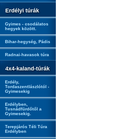
Erdélyi túrák
Gyimes - csodálatos
hegyek között.
Bihar-hegység, Pádis
Radnai-havasok túra
4x4-kaland-túrák
Erdély,
Tordaszentlászlótól -
Gyimesekig
Erdélyben,
Tusnádfürdőtől a
Gyimesekig.
Terepjárós Téli Túra
Erdélyben