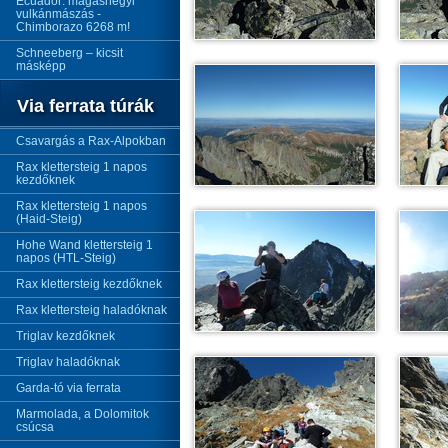
Ecuador: magashegyi
vulkánmászás -
Chimborazo 6268 m!
Schneeberg – kicsit
másképp
Via ferrata túrák
Csavargás a Rax-Alpokban
Rax klettersteig 1 napos
kezdőknek
Rax klettersteig 1 napos
(Haid-Steig)
Hohe Wand klettersteig 1
napos (HTL-Steig)
Rax klettersteig kezdőknek
Rax klettersteig haladóknak
Triglav kezdőknek
Triglav haladóknak
Garda-tó via ferrata
Marmolada, a Dolomitok
csúcsa