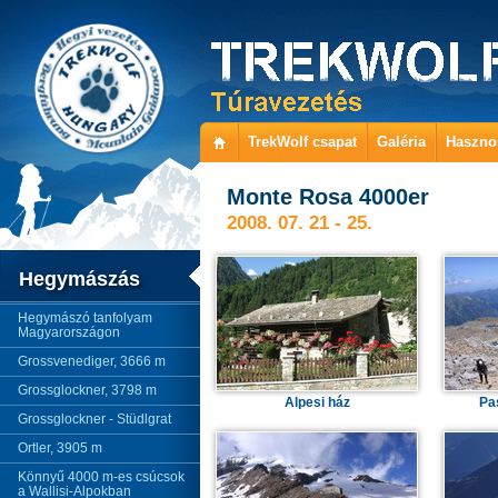
TrekWolf csapat
Galéria
Haszno
Monte Rosa 4000er
2008. 07. 21 - 25.
Hegymászás
Hegymászó tanfolyam
Magyarországon
Grossvenediger, 3666 m
Grossglockner, 3798 m
Alpesi ház
Pa
Grossglockner - Stüdlgrat
Ortler, 3905 m
Könnyű 4000 m-es csúcsok
a Wallisi-Alpokban