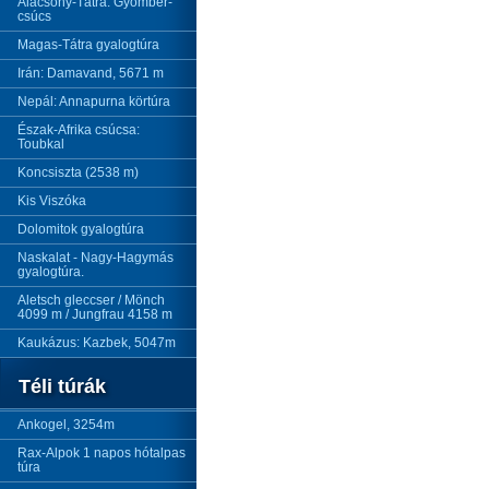
Alacsony-Tátra: Gyömbér-
csúcs
Magas-Tátra gyalogtúra
Irán: Damavand, 5671 m
Nepál: Annapurna körtúra
Észak-Afrika csúcsa:
Toubkal
Koncsiszta (2538 m)
Kis Viszóka
Dolomitok gyalogtúra
Naskalat - Nagy-Hagymás
gyalogtúra.
Aletsch gleccser / Mönch
4099 m / Jungfrau 4158 m
Kaukázus: Kazbek, 5047m
Téli túrák
Ankogel, 3254m
Rax-Alpok 1 napos hótalpas
túra