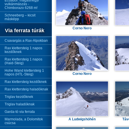
Ecuador: magashegyi
vulkánmászás -
Chimborazo 6268 m!
Schneeberg – kicsit
másképp
Corno Nero
Via ferrata túrák
Csavargás a Rax-Alpokban
Rax klettersteig 1 napos
kezdőknek
Rax klettersteig 1 napos
(Haid-Steig)
Hohe Wand klettersteig 1
Corno Nero
napos (HTL-Steig)
Rax klettersteig kezdőknek
Rax klettersteig haladóknak
Triglav kezdőknek
Triglav haladóknak
Garda-tó via ferrata
Marmolada, a Dolomitok
A Ludwigshöhén
Táv
csúcsa