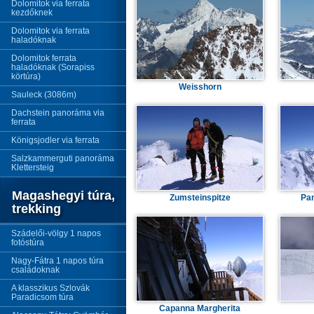
Dolomitok via ferrata
kezdőknek
Dolomitok via ferrata
haladóknak
Dolomitok ferrata
haladóknak (Sorapiss
körtúra)
Weisshorn
Sauleck (3086m)
Dachstein panoráma via
ferrata
Königsjodler via ferrata
Salzkammerguti panoráma
Klettersteig
Magashegyi túra,
Zumsteinspitze
Pa
trekking
Szádelői-völgy 1 napos
fotóstúra
Nagy-Fátra 1 napos túra
családoknak
A klasszikus Szlovák
Paradicsom túra
Capanna Margherita