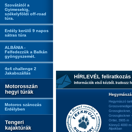
Szovátától a
Gyimesekig,
székelyföldi off-road
túra.
Erdély kerülő 9 napos
sátras túra
ALBÁNIA -
Felfedezzük a Balkán
gyöngyszemét.
4x4 challenge 2
Jakabszállás
HÍRLEVÉL feliratkozás
Információk első kézből. Iratkozz fe
Motorosszán
hegyi túrák
Hegymászá
Hegymászó tan
Motoros szánozás
Grossvenediger
Erdélyben
Grossglockner,
Grossglockner -
Ortler, 3905 m
Tengeri
Könnyű 4000 m-e
kajaktúrák
Alpokban