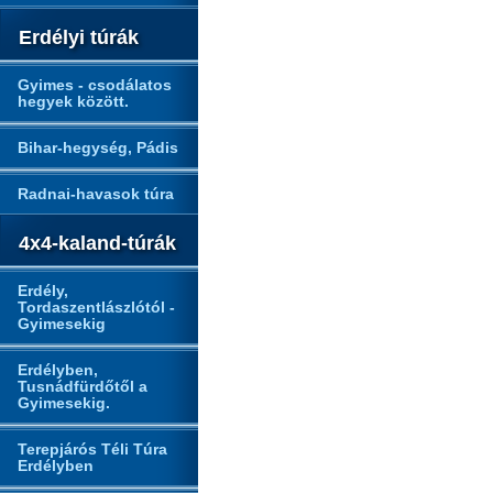
Erdélyi túrák
Gyimes - csodálatos
hegyek között.
Bihar-hegység, Pádis
Radnai-havasok túra
4x4-kaland-túrák
Erdély,
Tordaszentlászlótól -
Gyimesekig
Erdélyben,
Tusnádfürdőtől a
Gyimesekig.
Terepjárós Téli Túra
Erdélyben