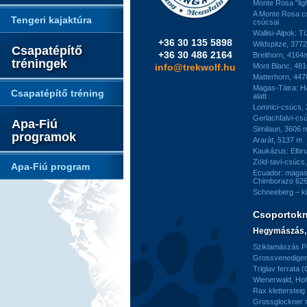
Monte Rosa "ligh
A Monte Rosa c
Tengeri kajaktúra
csúcsai
Wallisi-Alpok: T
+36 30 135 5898
Wildspitze, 377
Csapatépítő
+36 30 486 2164
Breithorn, 4164
tréningek
info@trekwolf.hu
Mont Blanc, 48
Matterhorn, 44
Magas-Tátra: H
Csapatépítő tréning
alatt
Lomnici-csúcs,
Gerlachfalvi-csú
Apa-Fiú
Similaun, 3606 
programok
Ararát, 5137 m
Kaukázus: Elbr
Zöld-tavi-csúcs
Apa-Fiú program
Ecuador: magas
Chimborazo 626
Schneeberg – k
Csoportok
Hegymászás, 
Sziklamászás Pe
Grossvenediger 
Triglav ferrata 
Wienerwald, H
Rax kletterstei
Grossglockner