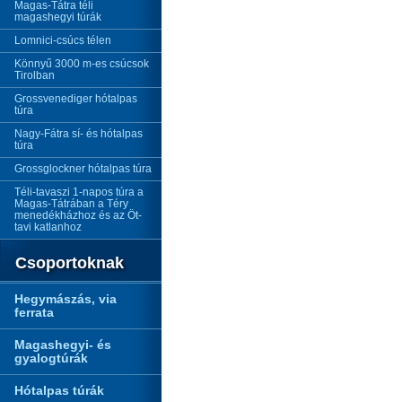
Magas-Tátra téli
magashegyi túrák
Lomnici-csúcs télen
Könnyű 3000 m-es csúcsok
Tirolban
Grossvenediger hótalpas
túra
Nagy-Fátra sí- és hótalpas
túra
Grossglockner hótalpas túra
Téli-tavaszi 1-napos túra a
Magas-Tátrában a Téry
menedékházhoz és az Öt-
tavi katlanhoz
Csoportoknak
Hegymászás, via
ferrata
Magashegyi- és
gyalogtúrák
Hótalpas túrák