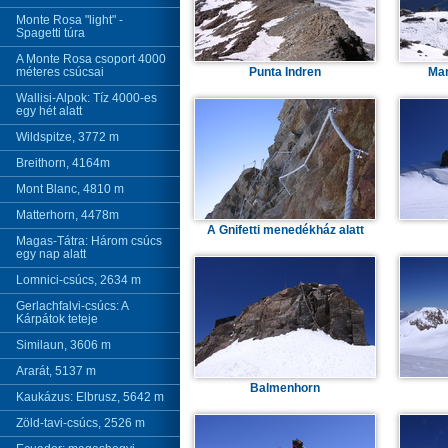
Monte Rosa "light" -
Spagetti túra
A Monte Rosa csoport 4000
méteres csúcsai
Punta Indren
Ma
Wallisi-Alpok: Tíz 4000-es
egy hét alatt
Wildspitze, 3772 m
Breithorn, 4164m
Mont Blanc, 4810 m
Matterhorn, 4478m
A Gnifetti menedékház alatt
Magas-Tátra: Három csúcs
egy nap alatt
Lomnici-csúcs, 2634 m
Gerlachfalvi-csúcs: A
Kárpátok teteje
Similaun, 3606 m
Ararát, 5137 m
Balmenhorn
Kaukázus: Elbrusz, 5642 m
Zöld-tavi-csúcs, 2526 m