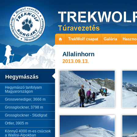
TrekWolf csapat
Galéria
Haszno
Allalinhorn
2013.09.13.
Hegymászás
Hegymászó tanfolyam
Magyarországon
Grossvenediger, 3666 m
Grossglockner, 3798 m
Grossglockner - Stüdlgrat
Ortler, 3905 m
Könnyű 4000 m-es csúcsok
a Wallisi-Alpokban