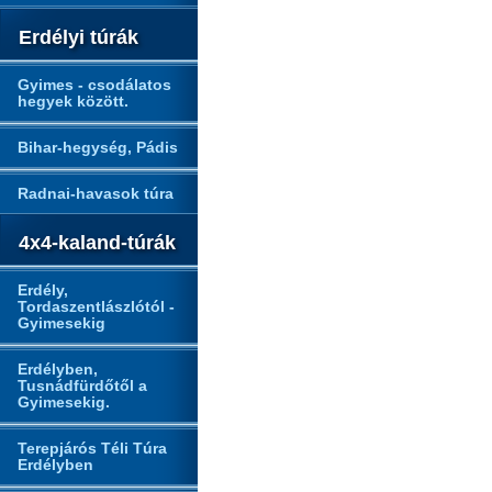
Erdélyi túrák
Gyimes - csodálatos
hegyek között.
Bihar-hegység, Pádis
Radnai-havasok túra
4x4-kaland-túrák
Erdély,
Tordaszentlászlótól -
Gyimesekig
Erdélyben,
Tusnádfürdőtől a
Gyimesekig.
Terepjárós Téli Túra
Erdélyben