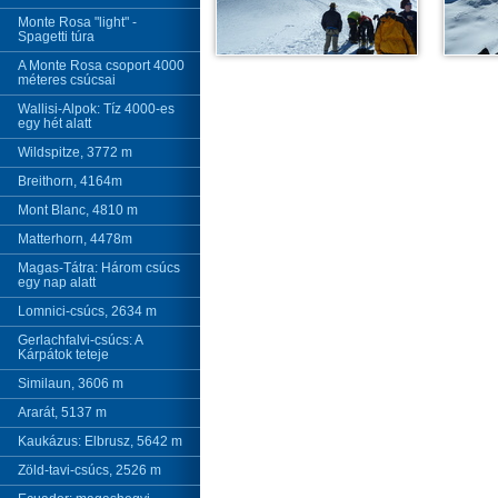
Monte Rosa "light" -
Spagetti túra
A Monte Rosa csoport 4000
méteres csúcsai
Wallisi-Alpok: Tíz 4000-es
egy hét alatt
Wildspitze, 3772 m
Breithorn, 4164m
Mont Blanc, 4810 m
Matterhorn, 4478m
Magas-Tátra: Három csúcs
egy nap alatt
Lomnici-csúcs, 2634 m
Gerlachfalvi-csúcs: A
Kárpátok teteje
Similaun, 3606 m
Ararát, 5137 m
Kaukázus: Elbrusz, 5642 m
Zöld-tavi-csúcs, 2526 m