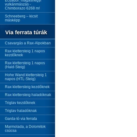
Ecuador: magashegyi
vulkánmászás -
Chimborazo 6268 m!
Schneeberg – kicsit
másképp
Via ferrata túrák
Csavargás a Rax-Alpokban
Rax klettersteig 1 napos
kezdőknek
Rax klettersteig 1 napos
(Haid-Steig)
Hohe Wand klettersteig 1
napos (HTL-Steig)
Rax klettersteig kezdőknek
Rax klettersteig haladóknak
Triglav kezdőknek
Triglav haladóknak
Garda-tó via ferrata
Marmolada, a Dolomitok
csúcsa