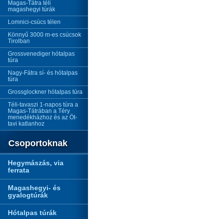
Magas-Tátra téli
magashegyi túrák
Lomnici-csúcs télen
Könnyű 3000 m-es csúcsok
Tirolban
Grossvenediger hótalpas
túra
Nagy-Fátra sí- és hótalpas
túra
Grossglockner hótalpas túra
Téli-tavaszi 1-napos túra a
Magas-Tátrában a Téry
menedékházhoz és az Öt-
tavi katlanhoz
Csoportoknak
Hegymászás, via
ferrata
Magashegyi- és
gyalogtúrák
Hótalpas túrák