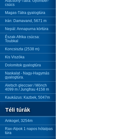
Alacsony-Tátra: Gyömbér-
csúcs
Magas-Tátra gyalogtúra
Irán: Damavand, 5671 m
Nepál: Annapurna körtúra
Észak-Afrika csúcsa:
Toubkal
Koncsiszta (2538 m)
Kis Viszóka
Dolomitok gyalogtúra
Naskalat - Nagy-Hagymás
gyalogtúra.
Aletsch gleccser / Mönch
4099 m / Jungfrau 4158 m
Kaukázus: Kazbek, 5047m
Téli túrák
Ankogel, 3254m
Rax-Alpok 1 napos hótalpas
túra