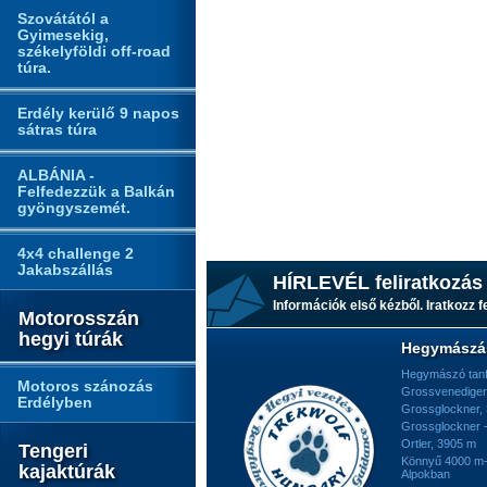
Szovátától a
Gyimesekig,
székelyföldi off-road
túra.
Erdély kerülő 9 napos
sátras túra
ALBÁNIA -
Felfedezzük a Balkán
gyöngyszemét.
4x4 challenge 2
Jakabszállás
HÍRLEVÉL feliratkozás
Információk első kézből. Iratkozz fe
Motorosszán
hegyi túrák
Hegymászá
Hegymászó tan
Motoros szánozás
Grossvenediger
Erdélyben
Grossglockner,
Grossglockner -
Ortler, 3905 m
Tengeri
Könnyű 4000 m-e
kajaktúrák
Alpokban