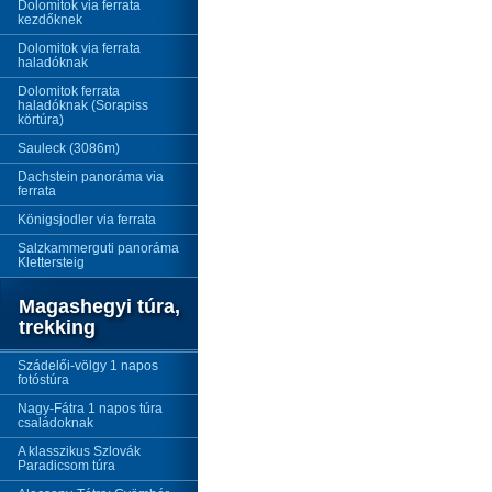
Dolomitok via ferrata
kezdőknek
Dolomitok via ferrata
haladóknak
Dolomitok ferrata
haladóknak (Sorapiss
körtúra)
Sauleck (3086m)
Dachstein panoráma via
ferrata
Königsjodler via ferrata
Salzkammerguti panoráma
Klettersteig
Magashegyi túra,
trekking
Szádelői-völgy 1 napos
fotóstúra
Nagy-Fátra 1 napos túra
családoknak
A klasszikus Szlovák
Paradicsom túra