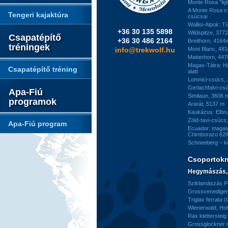
Monte Rosa "ligh
A Monte Rosa c
Tengeri kajaktúra
csúcsai
Wallisi-Alpok: T
+36 30 135 5898
Wildspitze, 377
Csapatépítő
+36 30 486 2164
Breithorn, 4164
tréningek
info@trekwolf.hu
Mont Blanc, 48
Matterhorn, 44
Magas-Tátra: H
Csapatépítő tréning
alatt
Lomnici-csúcs,
Gerlachfalvi-csú
Apa-Fiú
Similaun, 3606 
programok
Ararát, 5137 m
Kaukázus: Elbr
Zöld-tavi-csúcs
Apa-Fiú program
Ecuador: magas
Chimborazo 626
Schneeberg – k
Csoportok
Hegymászás, 
Sziklamászás Pe
Grossvenediger 
Triglav ferrata 
Wienerwald, H
Rax kletterstei
Grossglockner