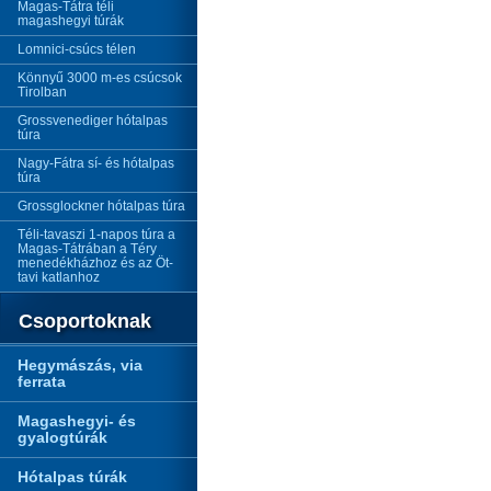
Magas-Tátra téli
magashegyi túrák
Lomnici-csúcs télen
Könnyű 3000 m-es csúcsok
Tirolban
Grossvenediger hótalpas
túra
Nagy-Fátra sí- és hótalpas
túra
Grossglockner hótalpas túra
Téli-tavaszi 1-napos túra a
Magas-Tátrában a Téry
menedékházhoz és az Öt-
tavi katlanhoz
Csoportoknak
Hegymászás, via
ferrata
Magashegyi- és
gyalogtúrák
Hótalpas túrák