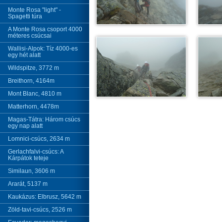
Monte Rosa "light" -
Spagetti túra
A Monte Rosa csoport 4000
méteres csúcsai
Wallisi-Alpok: Tíz 4000-es
egy hét alatt
Wildspitze, 3772 m
Breithorn, 4164m
Mont Blanc, 4810 m
Matterhorn, 4478m
Magas-Tátra: Három csúcs
egy nap alatt
Lomnici-csúcs, 2634 m
Gerlachfalvi-csúcs: A
Kárpátok teteje
Similaun, 3606 m
Ararát, 5137 m
Kaukázus: Elbrusz, 5642 m
Zöld-tavi-csúcs, 2526 m