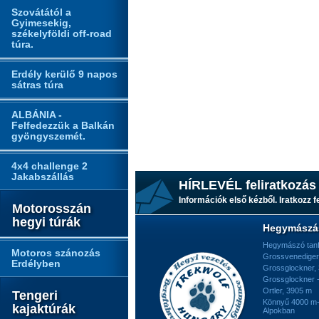
Szovátától a
Gyimesekig,
székelyföldi off-road
túra.
Erdély kerülő 9 napos
sátras túra
ALBÁNIA -
Felfedezzük a Balkán
gyöngyszemét.
4x4 challenge 2
Jakabszállás
HÍRLEVÉL feliratkozás
Információk első kézből. Iratkozz fe
Motorosszán
hegyi túrák
Hegymászá
Hegymászó tan
Motoros szánozás
Grossvenediger
Erdélyben
Grossglockner,
Grossglockner -
Ortler, 3905 m
Tengeri
Könnyű 4000 m-e
kajaktúrák
Alpokban