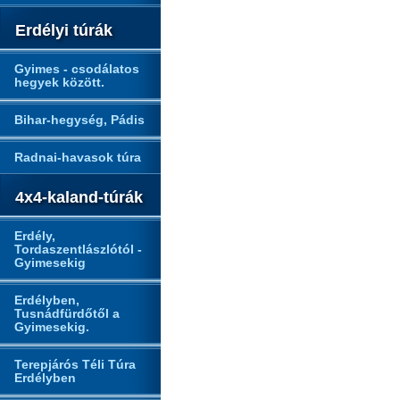
Erdélyi túrák
Gyimes - csodálatos
hegyek között.
Bihar-hegység, Pádis
Radnai-havasok túra
4x4-kaland-túrák
Erdély,
Tordaszentlászlótól -
Gyimesekig
Erdélyben,
Tusnádfürdőtől a
Gyimesekig.
Terepjárós Téli Túra
Erdélyben