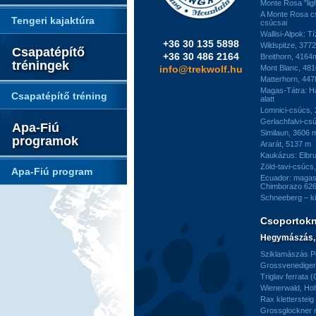
Monte Rosa "ligh
A Monte Rosa c
Tengeri kajaktúra
csúcsai
Wallisi-Alpok: T
+36 30 135 5898
Wildspitze, 377
Csapatépítő
+36 30 486 2164
Breithorn, 4164
tréningek
info@trekwolf.hu
Mont Blanc, 48
Matterhorn, 44
Magas-Tátra: H
Csapatépítő tréning
alatt
Lomnici-csúcs,
Gerlachfalvi-csú
Apa-Fiú
Similaun, 3606 
programok
Ararát, 5137 m
Kaukázus: Elbr
Zöld-tavi-csúcs
Apa-Fiú program
Ecuador: magas
Chimborazo 626
Schneeberg – k
Csoportok
Hegymászás, 
Sziklamászás Pe
Grossvenediger 
Triglav ferrata 
Wienerwald, H
Rax kletterstei
Grossglockner