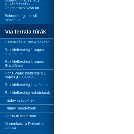
Ecuador: magashegyi
vulkánmászás -
Chimborazo 6268 m!
Schneeberg – kicsit
másképp
Via ferrata túrák
Csavargás a Rax-Alpokban
Rax klettersteig 1 napos
kezdőknek
Rax klettersteig 1 napos
(Haid-Steig)
Hohe Wand klettersteig 1
napos (HTL-Steig)
Rax klettersteig kezdőknek
Rax klettersteig haladóknak
Triglav kezdőknek
Triglav haladóknak
Garda-tó via ferrata
Marmolada, a Dolomitok
csúcsa