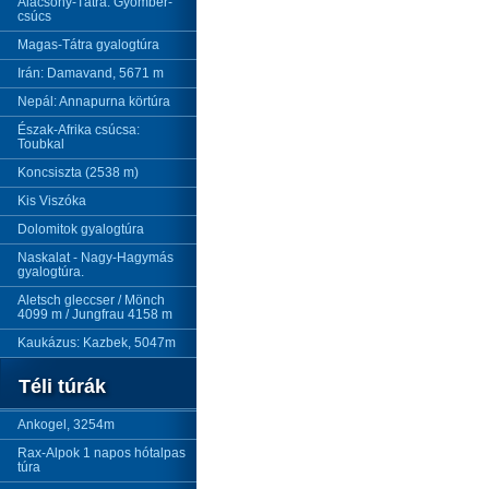
Alacsony-Tátra: Gyömbér-
csúcs
Magas-Tátra gyalogtúra
Irán: Damavand, 5671 m
Nepál: Annapurna körtúra
Észak-Afrika csúcsa:
Toubkal
Koncsiszta (2538 m)
Kis Viszóka
Dolomitok gyalogtúra
Naskalat - Nagy-Hagymás
gyalogtúra.
Aletsch gleccser / Mönch
4099 m / Jungfrau 4158 m
Kaukázus: Kazbek, 5047m
Téli túrák
Ankogel, 3254m
Rax-Alpok 1 napos hótalpas
túra