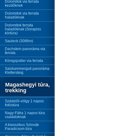
Dolomitok via ferrata
kezdőknek
Dolomitok via ferrata
haladóknak
Dolomitok ferrata
haladóknak (Sorapiss
körtúra)
Sauleck (3086m)
Dachstein panoráma via
ferrata
Königsjodler via ferrata
Salzkammerguti panoráma
Klettersteig
Magashegyi túra,
trekking
Szádelői-völgy 1 napos
fotóstúra
Nagy-Fátra 1 napos túra
családoknak
A klasszikus Szlovák
Paradicsom túra