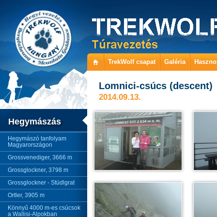
TrekWolf csapat
Galéria
Haszno
Lomnici-csúcs (descent)
2014.09.13.
Hegymászás
Hegymászó tanfolyam
Magyarországon
Grossvenediger, 3666 m
Grossglockner, 3798 m
Grossglockner - Stüdlgrat
Ortler, 3905 m
Könnyű 4000 m-es csúcsok
a Wallisi-Alpokban