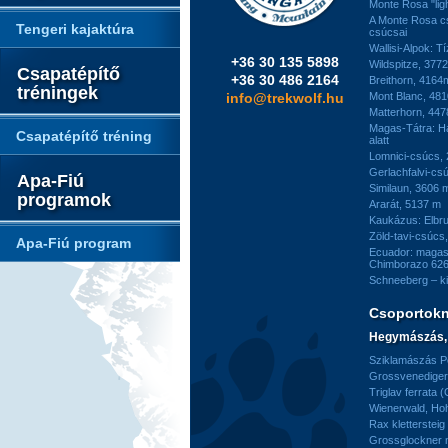
Monte Rosa "ligh
A Monte Rosa c
Tengeri kajaktúra
csúcsai
Wallisi-Alpok: T
+36 30 135 5898
Wildspitze, 377
Csapatépítő
+36 30 486 2164
Breithorn, 4164
tréningek
info@trekwolf.hu
Mont Blanc, 48
Matterhorn, 44
Magas-Tátra: H
Csapatépítő tréning
alatt
Lomnici-csúcs,
Gerlachfalvi-csú
Apa-Fiú
Similaun, 3606 
programok
Ararát, 5137 m
Kaukázus: Elbr
Zöld-tavi-csúcs
Apa-Fiú program
Ecuador: magas
Chimborazo 626
Schneeberg – k
Csoportok
Hegymászás, 
Sziklamászás Pe
Grossvenediger 
Triglav ferrata 
Wienerwald, H
Rax kletterstei
Grossglockner