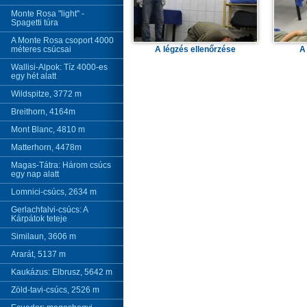
Monte Rosa "light" -
Spagetti túra
A Monte Rosa csoport 4000
méteres csúcsai
A légzés ellenőrzése
A
Wallisi-Alpok: Tíz 4000-es
egy hét alatt
Wildspitze, 3772 m
Breithorn, 4164m
Mont Blanc, 4810 m
Matterhorn, 4478m
Magas-Tátra: Három csúcs
egy nap alatt
Lomnici-csúcs, 2634 m
Gerlachfalvi-csúcs: A
Kárpátok teteje
Similaun, 3606 m
Ararát, 5137 m
Kaukázus: Elbrusz, 5642 m
Zöld-tavi-csúcs, 2526 m