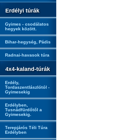
Erdélyi túrák
Gyimes - csodálatos
hegyek között.
Bihar-hegység, Pádis
Radnai-havasok túra
4x4-kaland-túrák
Erdély,
Tordaszentlászlótól -
Gyimesekig
Erdélyben,
Tusnádfürdőtől a
Gyimesekig.
Terepjárós Téli Túra
Erdélyben