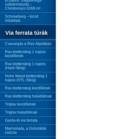
Ecuador: magashegyi
vulkánmászás -
Chimborazo 6268 m!
Schneeberg – kicsit
másképp
Via ferrata túrák
Csavargás a Rax-Alpokban
Rax klettersteig 1 napos
kezdőknek
Rax klettersteig 1 napos
(Haid-Steig)
Hohe Wand klettersteig 1
napos (HTL-Steig)
Rax klettersteig kezdőknek
Rax klettersteig haladóknak
Triglav kezdőknek
Triglav haladóknak
Garda-tó via ferrata
Marmolada, a Dolomitok
csúcsa