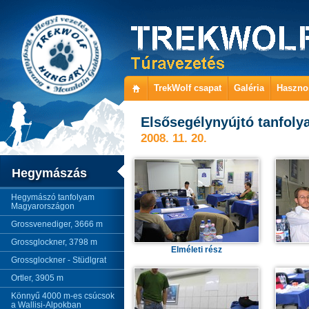
TrekWolf csapat
Galéria
Haszno
Elsősegélynyújtó tanfol
2008. 11. 20.
Hegymászás
Hegymászó tanfolyam
Magyarországon
Grossvenediger, 3666 m
Grossglockner, 3798 m
Elméleti rész
Grossglockner - Stüdlgrat
Ortler, 3905 m
Könnyű 4000 m-es csúcsok
a Wallisi-Alpokban