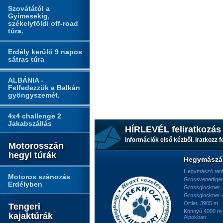
Szovátától a
Gyimesekig,
székelyföldi off-road
túra.
Erdély kerülő 9 napos
sátras túra
ALBÁNIA -
Felfedezzük a Balkán
gyöngyszemét.
4x4 challenge 2
Jakabszállás
HÍRLEVÉL feliratkozás
Információk első kézből. Iratkozz fe
Motorosszán
hegyi túrák
Hegymászá
Hegymászó tan
Motoros szánozás
Grossvenediger
Erdélyben
Grossglockner,
Grossglockner -
Ortler, 3905 m
Tengeri
Könnyű 4000 m-e
kajaktúrák
Alpokban