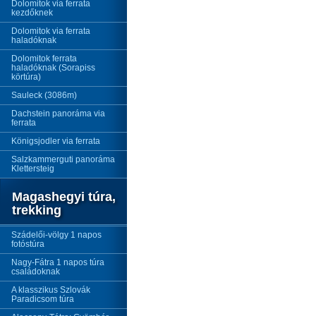
Dolomitok via ferrata
kezdőknek
Dolomitok via ferrata
haladóknak
Dolomitok ferrata
haladóknak (Sorapiss
körtúra)
Sauleck (3086m)
Dachstein panoráma via
ferrata
Königsjodler via ferrata
Salzkammerguti panoráma
Klettersteig
Magashegyi túra,
trekking
Szádelői-völgy 1 napos
fotóstúra
Nagy-Fátra 1 napos túra
családoknak
A klasszikus Szlovák
Paradicsom túra