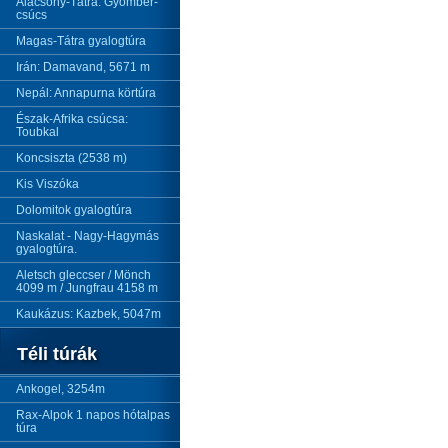
Alacsony-Tátra: Gyömbér-
csúcs
Magas-Tátra gyalogtúra
Irán: Damavand, 5671 m
Nepál: Annapurna körtúra
Észak-Afrika csúcsa:
Toubkal
Koncsiszta (2538 m)
Kis Viszóka
Dolomitok gyalogtúra
Naskalat - Nagy-Hagymás
gyalogtúra.
Aletsch gleccser / Mönch
4099 m / Jungfrau 4158 m
Kaukázus: Kazbek, 5047m
Téli túrák
Ankogel, 3254m
Rax-Alpok 1 napos hótalpas
túra