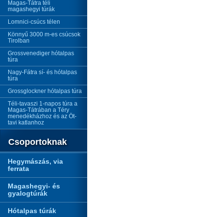
Magas-Tátra téli
magashegyi túrák
Lomnici-csúcs télen
Könnyű 3000 m-es csúcsok
Tirolban
Grossvenediger hótalpas
túra
Nagy-Fátra sí- és hótalpas
túra
Grossglockner hótalpas túra
Téli-tavaszi 1-napos túra a
Magas-Tátrában a Téry
menedékházhoz és az Öt-
tavi katlanhoz
Csoportoknak
Hegymászás, via
ferrata
Magashegyi- és
gyalogtúrák
Hótalpas túrák