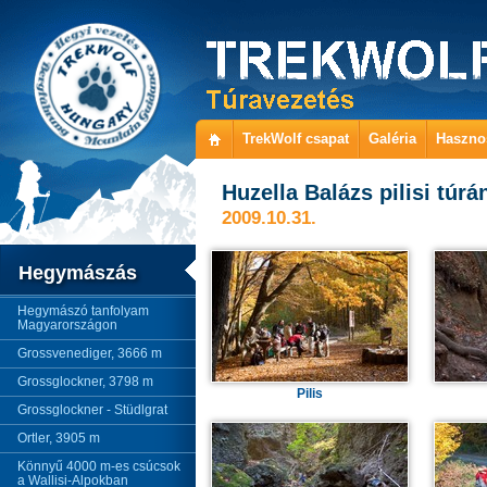
TrekWolf csapat
Galéria
Haszno
Huzella Balázs pilisi túrá
2009.10.31.
Hegymászás
Hegymászó tanfolyam
Magyarországon
Grossvenediger, 3666 m
Grossglockner, 3798 m
Pilis
Grossglockner - Stüdlgrat
Ortler, 3905 m
Könnyű 4000 m-es csúcsok
a Wallisi-Alpokban