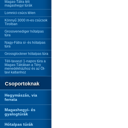
Magas-Tátra téli
magashegyi túrák
Lomnici-csúcs télen
Könnyű 3000 m-es csúcsok
Tirolban
Grossvenediger hótalpas
túra
Nagy-Fátra sí- és hótalpas
túra
Grossglockner hótalpas túra
Téli-tavaszi 1-napos túra a
Magas-Tátrában a Téry
menedékházhoz és az Öt-
tavi katlanhoz
Csoportoknak
Hegymászás, via
ferrata
Magashegyi- és
gyalogtúrák
Hótalpas túrák