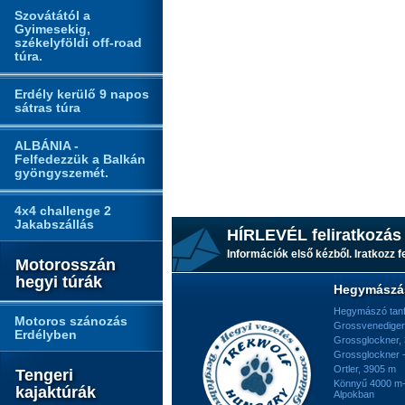
Szovátától a
Gyimesekig,
székelyföldi off-road
túra.
Erdély kerülő 9 napos
sátras túra
ALBÁNIA -
Felfedezzük a Balkán
gyöngyszemét.
4x4 challenge 2
Jakabszállás
HÍRLEVÉL feliratkozás
Információk első kézből. Iratkozz fe
Motorosszán
hegyi túrák
Hegymászá
Hegymászó tan
Motoros szánozás
Grossvenediger
Erdélyben
Grossglockner,
Grossglockner -
Ortler, 3905 m
Tengeri
Könnyű 4000 m-e
kajaktúrák
Alpokban