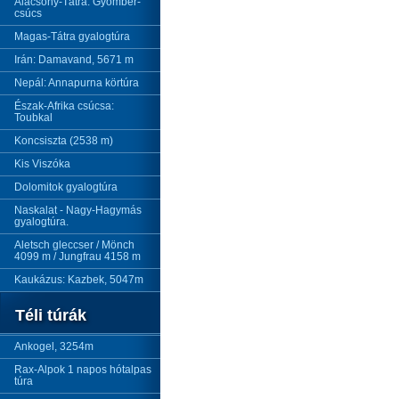
Alacsony-Tátra: Gyömbér-
csúcs
Magas-Tátra gyalogtúra
Irán: Damavand, 5671 m
Nepál: Annapurna körtúra
Észak-Afrika csúcsa:
Toubkal
Koncsiszta (2538 m)
Kis Viszóka
Dolomitok gyalogtúra
Naskalat - Nagy-Hagymás
gyalogtúra.
Aletsch gleccser / Mönch
4099 m / Jungfrau 4158 m
Kaukázus: Kazbek, 5047m
Téli túrák
Ankogel, 3254m
Rax-Alpok 1 napos hótalpas
túra