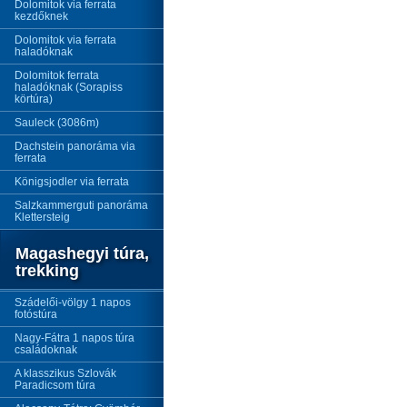
Dolomitok via ferrata
kezdőknek
Dolomitok via ferrata
haladóknak
Dolomitok ferrata
haladóknak (Sorapiss
körtúra)
Sauleck (3086m)
Dachstein panoráma via
ferrata
Königsjodler via ferrata
Salzkammerguti panoráma
Klettersteig
Magashegyi túra,
trekking
Szádelői-völgy 1 napos
fotóstúra
Nagy-Fátra 1 napos túra
családoknak
A klasszikus Szlovák
Paradicsom túra