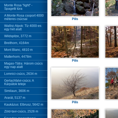
Monte Rosa "light" -
Spagetti túra
A Monte Rosa csoport 4000
méteres csúcsai
Pilis
Wallisi-Alpok: Tíz 4000-es
egy hét alatt
Wildspitze, 3772 m
Breithorn, 4164m
Mont Blanc, 4810 m
Matterhorn, 4478m
Pilis
Magas-Tátra: Három csúcs
egy nap alatt
Lomnici-csúcs, 2634 m
Gerlachfalvi-csúcs: A
Kárpátok teteje
Similaun, 3606 m
Ararát, 5137 m
Pilis
Kaukázus: Elbrusz, 5642 m
Zöld-tavi-csúcs, 2526 m