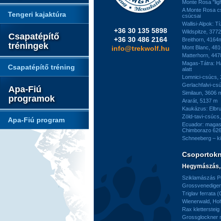
Monte Rosa "ligh
A Monte Rosa c
Tengeri kajaktúra
csúcsai
Wallisi-Alpok: T
+36 30 135 5898
Wildspitze, 377
Csapatépítő
+36 30 486 2164
Breithorn, 4164
tréningek
info@trekwolf.hu
Mont Blanc, 48
Matterhorn, 44
Magas-Tátra: H
Csapatépítő tréning
alatt
Lomnici-csúcs,
Gerlachfalvi-csú
Apa-Fiú
Similaun, 3606 
programok
Ararát, 5137 m
Kaukázus: Elbr
Zöld-tavi-csúcs
Apa-Fiú program
Ecuador: magas
Chimborazo 626
Schneeberg – k
Csoportok
Hegymászás, 
Sziklamászás Pe
Grossvenediger 
Triglav ferrata 
Wienerwald, H
Rax kletterstei
Grossglockner