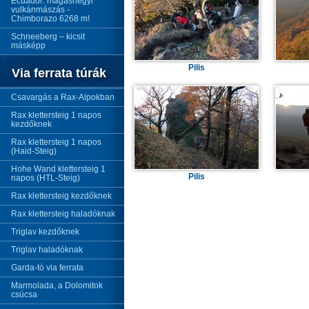
Ecuador: magashegyi
vulkánmászás -
Chimborazo 6268 m!
Schneeberg – kicsit
másképp
Pilis
Via ferrata túrák
Csavargás a Rax-Alpokban
Rax klettersteig 1 napos
kezdőknek
Rax klettersteig 1 napos
(Haid-Steig)
Hohe Wand klettersteig 1
Pilis
napos (HTL-Steig)
Rax klettersteig kezdőknek
Rax klettersteig haladóknak
Triglav kezdőknek
Triglav haladóknak
Garda-tó via ferrata
Marmolada, a Dolomitok
csúcsa