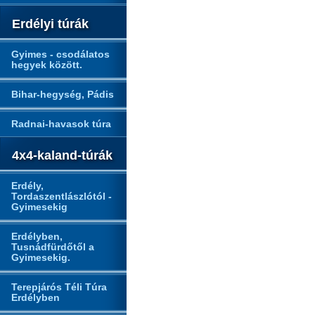
Erdélyi túrák
Gyimes - csodálatos
hegyek között.
Bihar-hegység, Pádis
Radnai-havasok túra
4x4-kaland-túrák
Erdély,
Tordaszentlászlótól -
Gyimesekig
Erdélyben,
Tusnádfürdőtől a
Gyimesekig.
Terepjárós Téli Túra
Erdélyben