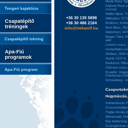
Monte Rosa "ligh
A Monte Rosa c
Tengeri kajaktúra
csúcsai
Wallisi-Alpok: T
+36 30 135 5898
Wildspitze, 377
Csapatépítő
+36 30 486 2164
Breithorn, 4164
tréningek
info@trekwolf.hu
Mont Blanc, 48
Matterhorn, 44
Magas-Tátra: H
Csapatépítő tréning
alatt
Lomnici-csúcs,
Gerlachfalvi-csú
Apa-Fiú
Similaun, 3606 
programok
Ararát, 5137 m
Kaukázus: Elbr
Zöld-tavi-csúcs
Apa-Fiú program
Ecuador: magas
Chimborazo 626
Schneeberg – k
Csoportok
Hegymászás, 
Sziklamászás Pe
Grossvenediger 
Triglav ferrata 
Wienerwald, H
Rax kletterstei
Grossglockner