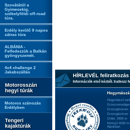
Szovátától a
Gyimesekig,
székelyföldi off-road
túra.
Erdély kerülő 9 napos
sátras túra
ALBÁNIA -
Felfedezzük a Balkán
gyöngyszemét.
4x4 challenge 2
Jakabszállás
HÍRLEVÉL feliratkozás
Információk első kézből. Iratkozz fe
Motorosszán
hegyi túrák
Hegymászá
Hegymászó tan
Motoros szánozás
Grossvenediger
Erdélyben
Grossglockner,
Grossglockner -
Ortler, 3905 m
Tengeri
Könnyű 4000 m-e
kajaktúrák
Alpokban