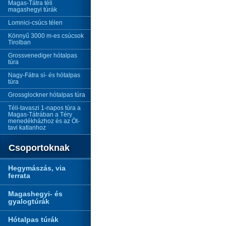
Magas-Tátra téli
magashegyi túrák
Lomnici-csúcs télen
Könnyű 3000 m-es csúcsok
Tirolban
Grossvenediger hótalpas
túra
Nagy-Fátra sí- és hótalpas
túra
Grossglockner hótalpas túra
Téli-tavaszi 1-napos túra a
Magas-Tátrában a Téry
menedékházhoz és az Öt-
tavi katlanhoz
Csoportoknak
Hegymászás, via
ferrata
Magashegyi- és
gyalogtúrák
Hótalpas túrák