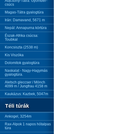
Alacsony-Tátra: Gyömbér-
csúcs
Magas-Tátra gyalogtúra
Irán: Damavand, 5671 m
Nepál: Annapurna körtúra
Észak-Afrika csúcsa:
Toubkal
Koncsiszta (2538 m)
Kis Viszóka
Dolomitok gyalogtúra
Naskalat - Nagy-Hagymás
gyalogtúra.
Aletsch gleccser / Mönch
4099 m / Jungfrau 4158 m
Kaukázus: Kazbek, 5047m
Téli túrák
Ankogel, 3254m
Rax-Alpok 1 napos hótalpas
túra