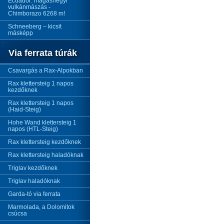
Ecuador: magashegyi
vulkánmászás -
Chimborazo 6268 m!
Schneeberg – kicsit
másképp
Via ferrata túrák
Csavargás a Rax-Alpokban
Rax klettersteig 1 napos
kezdőknek
Rax klettersteig 1 napos
(Haid-Steig)
Hohe Wand klettersteig 1
napos (HTL-Steig)
Rax klettersteig kezdőknek
Rax klettersteig haladóknak
Triglav kezdőknek
Triglav haladóknak
Garda-tó via ferrata
Marmolada, a Dolomitok
csúcsa