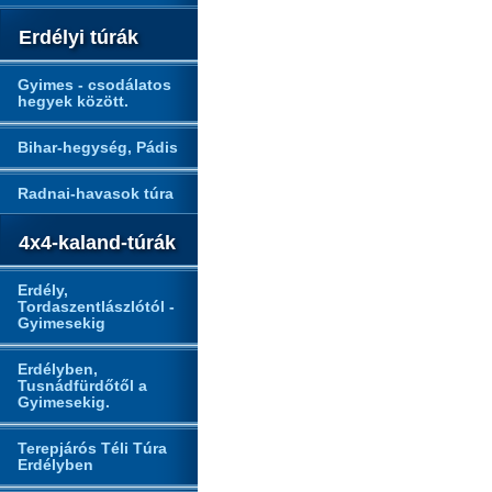
Erdélyi túrák
Gyimes - csodálatos
hegyek között.
Bihar-hegység, Pádis
Radnai-havasok túra
4x4-kaland-túrák
Erdély,
Tordaszentlászlótól -
Gyimesekig
Erdélyben,
Tusnádfürdőtől a
Gyimesekig.
Terepjárós Téli Túra
Erdélyben