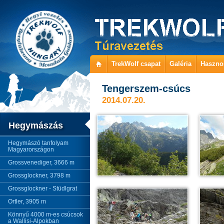
TrekWolf csapat
Galéria
Haszno
Tengerszem-csúcs
2014.07.20.
Hegymászás
Hegymászó tanfolyam
Magyarországon
Grossvenediger, 3666 m
Grossglockner, 3798 m
Grossglockner - Stüdlgrat
Ortler, 3905 m
Könnyű 4000 m-es csúcsok
a Wallisi-Alpokban