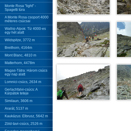
Monte Rosa "light" -
Spagetti túra
A Monte Rosa csoport 4000
méteres csúcsai
Wallisi-Alpok: Tíz 4000-es
egy hét alatt
Wildspitze, 3772 m
Breithorn, 4164m
Mont Blanc, 4810 m
Matterhorn, 4478m
Magas-Tátra: Három csúcs
egy nap alatt
Lomnici-csúcs, 2634 m
Gerlachfalvi-csúcs: A
Kárpátok teteje
Similaun, 3606 m
Ararát, 5137 m
Kaukázus: Elbrusz, 5642 m
Zöld-tavi-csúcs, 2526 m