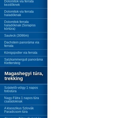
Dolomitok via ferrata
kezdőknek
Dolomitok via ferrata
haladóknak
Dolomitok ferrata
haladóknak (Sorapiss
körtúra)
Sauleck (3086m)
Dachstein panoráma via
ferrata
Königsjodler via ferrata
Salzkammerguti panoráma
Klettersteig
Magashegyi túra,
trekking
Szádelői-völgy 1 napos
fotóstúra
Nagy-Fátra 1 napos túra
családoknak
A klasszikus Szlovák
Paradicsom túra