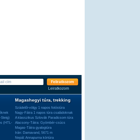
Feliratkozom
Leiratkozom
Magashegyi túra, trekking
Szádelői-völgy 1 napos fotóstúra
dőknek
Nagy-Fátra 1 napos túra családoknak
-Steig)
A klasszikus Szlovák Paradicsom túra
os (HTL-
Alacsony-Tátra: Gyömbér-csúcs
Magas-Tátra gyalogtúra
Irán: Damavand, 5671 m
Nepál: Annapurna körtúra