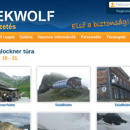
Regisztrá
f csapat
Galéria
Hasznos információk
Felszerelés
Túranaptár
lockner túra
 19 - 21.
knerhütte
Stüdlhütte
Stüdlhütt