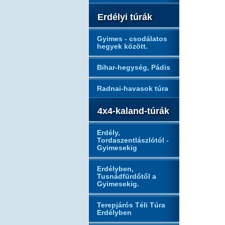
Erdélyi túrák
Gyimes - csodálatos
hegyek között.
Bihar-hegység, Pádis
Radnai-havasok túra
4x4-kaland-túrák
Erdély,
Tordaszentlászlótól -
Gyimesekig
Erdélyben,
Tusnádfürdőtől a
Gyimesekig.
Terepjárós Téli Túra
Erdélyben