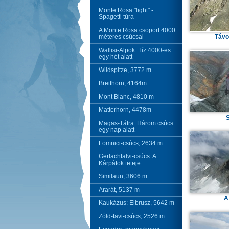
Monte Rosa "light" -
Spagetti túra
A Monte Rosa csoport 4000
méteres csúcsai
Távo
Wallisi-Alpok: Tíz 4000-es
egy hét alatt
Wildspitze, 3772 m
Breithorn, 4164m
Mont Blanc, 4810 m
Matterhorn, 4478m
S
Magas-Tátra: Három csúcs
egy nap alatt
Lomnici-csúcs, 2634 m
Gerlachfalvi-csúcs: A
Kárpátok teteje
Similaun, 3606 m
Ararát, 5137 m
A
Kaukázus: Elbrusz, 5642 m
Zöld-tavi-csúcs, 2526 m