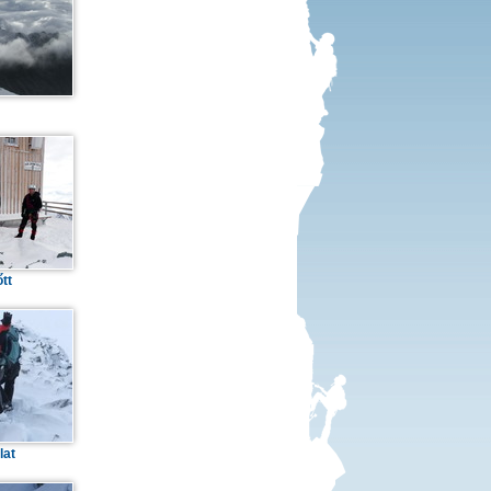
tt
lat