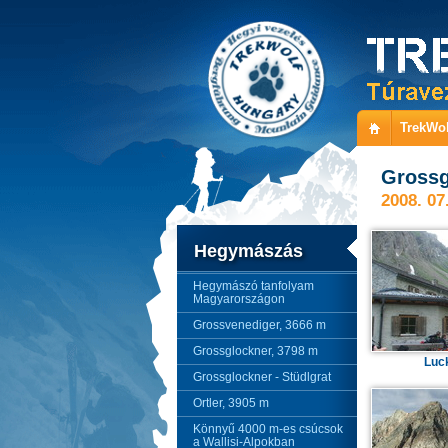
TrekWol
Grossg
2008. 07.
Hegymászás
Hegymászó tanfolyam
Magyarországon
Grossvenediger, 3666 m
Grossglockner, 3798 m
Luc
Grossglockner - Stüdlgrat
Ortler, 3905 m
Könnyű 4000 m-es csúcsok
a Wallisi-Alpokban