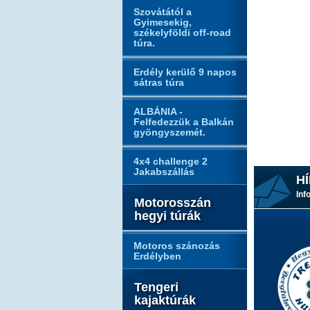
Szovátától a
Gyimesekig,
székelyföldi off-road
túra.
Erdély kerülő 9 napos
sátras túra
ALBÁNIA -
Felfedezzük a Balkán
gyöngyszemét.
4x4 challenge 2
Jakabszállás
HÍ
Inf
Motorosszán
hegyi túrák
Motoros szánozás
Erdélyben
Tengeri
kajaktúrák