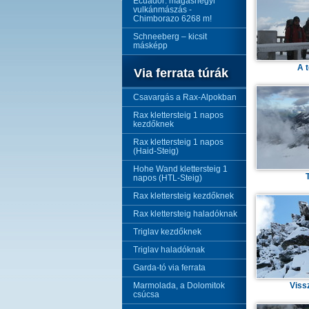
Ecuador: magashegyi
vulkánmászás -
Chimborazo 6268 m!
Schneeberg – kicsit
másképp
A 
Via ferrata túrák
Csavargás a Rax-Alpokban
Rax klettersteig 1 napos
kezdőknek
Rax klettersteig 1 napos
(Haid-Steig)
Hohe Wand klettersteig 1
napos (HTL-Steig)
Rax klettersteig kezdőknek
Rax klettersteig haladóknak
Triglav kezdőknek
Triglav haladóknak
Garda-tó via ferrata
Marmolada, a Dolomitok
Viss
csúcsa