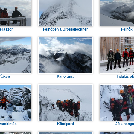
teraszon
Felhőben a Grossglockner
Felhők
Tájkép
Panoráma
Indulás elő
zatekintés
Kötélparti
Jó a hangu