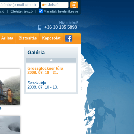
ció
|
Elfelejtett jelszó
|
Maradjak bejelentkezve
Hívj minket!
+36 30 135 5898
Árlista
Biztosítás
Kapcsolat
Galéria
Grossglockner túra
2008. 07. 19 - 21.
Sasok-útja
2008. 07. 10 - 13.
e