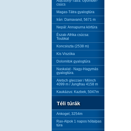
Alacsony-Tátra: Gyömbér-
csúcs
Magas-Tátra gyalogtúra
Irán: Damavand, 5671 m
Nepál: Annapurna körtúra
Észak-Afrika csúcsa:
Toubkal
Koncsiszta (2538 m)
Kis Viszóka
Dolomitok gyalogtúra
Naskalat - Nagy-Hagymás
gyalogtúra.
Aletsch gleccser / Mönch
4099 m / Jungfrau 4158 m
Kaukázus: Kazbek, 5047m
Téli túrák
Ankogel, 3254m
Rax-Alpok 1 napos hótalpas
túra