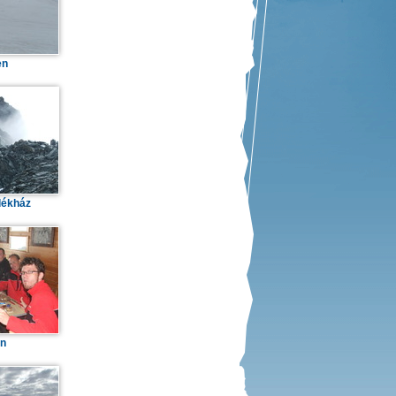
en
dékház
en