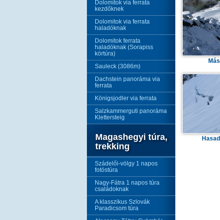
Dolomitok via ferrata
kezdőknek
Dolomitok via ferrata
haladóknak
Dolomitok ferrata
haladóknak (Sorapiss
körtúra)
Más
Sauleck (3086m)
Dachstein panoráma via
ferrata
Königsjodler via ferrata
Salzkammerguti panoráma
Klettersteig
Magashegyi túra,
Hasad
trekking
Szádelői-völgy 1 napos
fotóstúra
Nagy-Fátra 1 napos túra
családoknak
A klasszikus Szlovák
Paradicsom túra