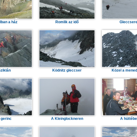
lban a ház
Romlik az idő
Gleccser
ziklán
Ködnitz gleccser
Közel a mene
 gerinc
A Kleinglockneren
A hüttéb