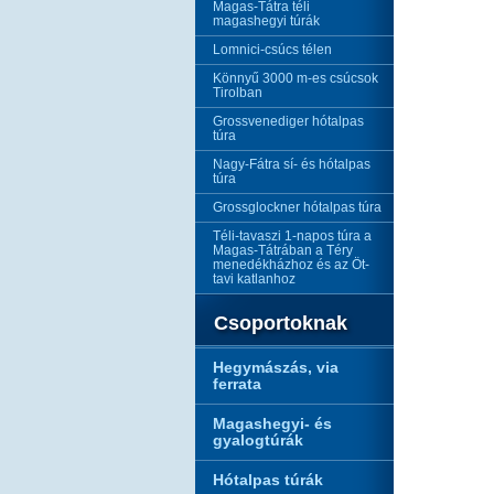
Magas-Tátra téli
magashegyi túrák
Lomnici-csúcs télen
Könnyű 3000 m-es csúcsok
Tirolban
Grossvenediger hótalpas
túra
Nagy-Fátra sí- és hótalpas
túra
Grossglockner hótalpas túra
Téli-tavaszi 1-napos túra a
Magas-Tátrában a Téry
menedékházhoz és az Öt-
tavi katlanhoz
Csoportoknak
Hegymászás, via
ferrata
Magashegyi- és
gyalogtúrák
Hótalpas túrák