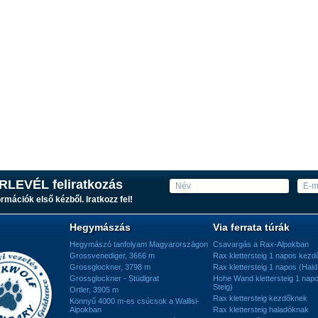
RLEVÉL feliratkozás
ormációk első kézből. Iratkozz fel!
Hegymászás
Via ferrata túrák
Hegymászó tanfolyam Magyarországon
Csavargás a Rax-Alpokban
Grossvenediger, 3666 m
Rax klettersteig 1 napos kez
Grossglockner, 3798 m
Rax klettersteig 1 napos (Haid
Grossglockner - Stüdlgrat
Hohe Wand klettersteig 1 nap
Steig)
Ortler, 3905 m
Rax klettersteig kezdőknek
Könnyű 4000 m-es csúcsok a Wallisi-
Alpokban
Rax klettersteig haladóknak