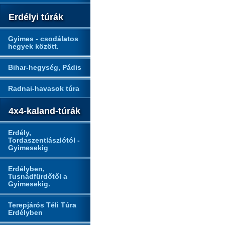
Erdélyi túrák
Gyimes - csodálatos
hegyek között.
Bihar-hegység, Pádis
Radnai-havasok túra
4x4-kaland-túrák
Erdély,
Tordaszentlászlótól -
Gyimesekig
Erdélyben,
Tusnádfürdőtől a
Gyimesekig.
Terepjárós Téli Túra
Erdélyben