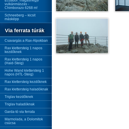
Ecuador: magashegyi
vulkánmászás -
Chimborazo 6268 m!
Schneeberg – kicsit
másképp
Via ferrata túrák
Csavargás a Rax-Alpokban
Rax klettersteig 1 napos
kezdőknek
Rax klettersteig 1 napos
(Haid-Steig)
Hohe Wand klettersteig 1
napos (HTL-Steig)
Rax klettersteig kezdőknek
Rax klettersteig haladóknak
Triglav kezdőknek
Triglav haladóknak
Garda-tó via ferrata
Marmolada, a Dolomitok
csúcsa