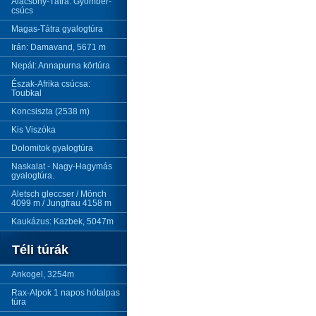
Alacsony-Tátra: Gyömbér-
csúcs
Magas-Tátra gyalogtúra
Irán: Damavand, 5671 m
Nepál: Annapurna körtúra
Észak-Afrika csúcsa:
Toubkal
Koncsiszta (2538 m)
Kis Viszóka
Dolomitok gyalogtúra
Naskalat - Nagy-Hagymás
gyalogtúra.
Aletsch gleccser / Mönch
4099 m / Jungfrau 4158 m
Kaukázus: Kazbek, 5047m
Téli túrák
Ankogel, 3254m
Rax-Alpok 1 napos hótalpas
túra