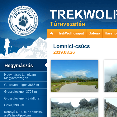
TrekWolf csapat
Galéria
Haszno
Lomnici-csúcs
2019.08.26
Hegymászás
Hegymászó tanfolyam
Magyarországon
Grossvenediger, 3666 m
Grossglockner, 3798 m
Grossglockner - Stüdlgrat
Ortler, 3905 m
Könnyű 4000 m-es csúcsok
a Wallisi-Alpokban