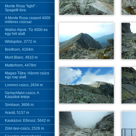
Monte Rosa "light" -
Spagetti túra
A Monte Rosa csoport 4000
méteres csúcsai
Wallisi-Alpok: Tíz 4000-es
egy hét alatt
Wildspitze, 3772 m
Breithorn, 4164m
Mont Blanc, 4810 m
Matterhorn, 4478m
Magas-Tátra: Három csúcs
egy nap alatt
Lomnici-csúcs, 2634 m
Gerlachfalvi-csúcs: A
Kárpátok teteje
Similaun, 3606 m
Ararát, 5137 m
Kaukázus: Elbrusz, 5642 m
Zöld-tavi-csúcs, 2526 m