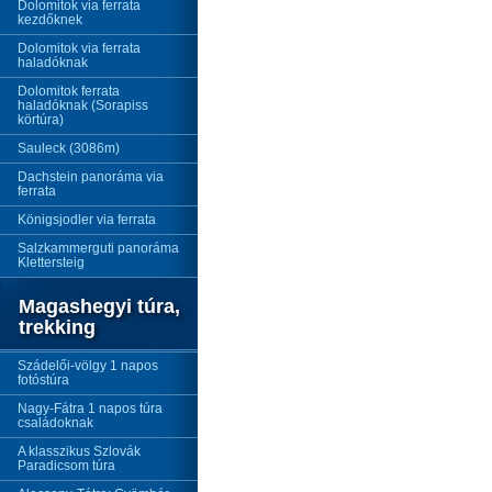
Dolomitok via ferrata
kezdőknek
Dolomitok via ferrata
haladóknak
Dolomitok ferrata
haladóknak (Sorapiss
körtúra)
Sauleck (3086m)
Dachstein panoráma via
ferrata
Königsjodler via ferrata
Salzkammerguti panoráma
Klettersteig
Magashegyi túra,
trekking
Szádelői-völgy 1 napos
fotóstúra
Nagy-Fátra 1 napos túra
családoknak
A klasszikus Szlovák
Paradicsom túra