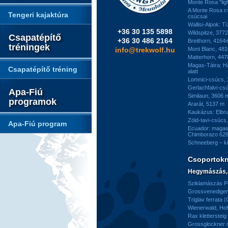
Monte Rosa "ligh
A Monte Rosa c
Tengeri kajaktúra
csúcsai
Wallisi-Alpok: T
+36 30 135 5898
Wildspitze, 377
Csapatépítő
+36 30 486 2164
Breithorn, 4164
tréningek
info@trekwolf.hu
Mont Blanc, 48
Matterhorn, 44
Magas-Tátra: H
Csapatépítő tréning
alatt
Lomnici-csúcs,
Gerlachfalvi-csú
Apa-Fiú
Similaun, 3606 
programok
Ararát, 5137 m
Kaukázus: Elbr
Zöld-tavi-csúcs
Apa-Fiú program
Ecuador: magas
Chimborazo 626
Schneeberg – k
Csoportok
Hegymászás, 
Sziklamászás Pe
Grossvenediger 
Triglav ferrata 
Wienerwald, H
Rax kletterstei
Grossglockner