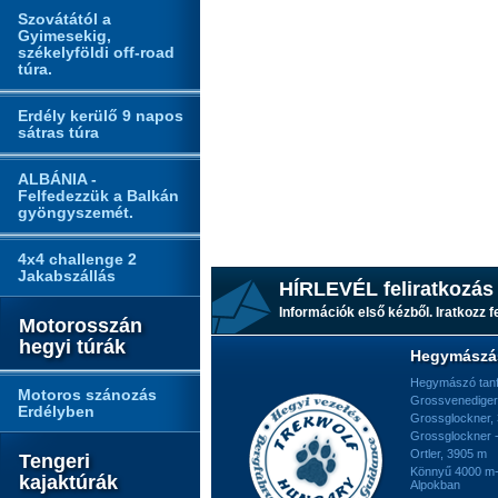
Szovátától a
Gyimesekig,
székelyföldi off-road
túra.
Erdély kerülő 9 napos
sátras túra
ALBÁNIA -
Felfedezzük a Balkán
gyöngyszemét.
4x4 challenge 2
Jakabszállás
HÍRLEVÉL feliratkozás
Információk első kézből. Iratkozz fe
Motorosszán
hegyi túrák
Hegymászá
Hegymászó tan
Motoros szánozás
Grossvenediger
Erdélyben
Grossglockner,
Grossglockner -
Ortler, 3905 m
Tengeri
Könnyű 4000 m-e
kajaktúrák
Alpokban