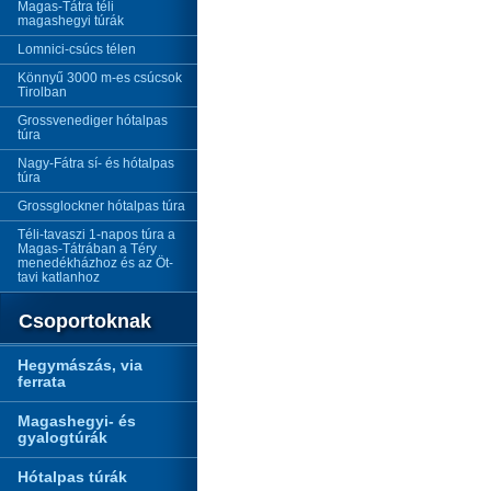
Magas-Tátra téli
magashegyi túrák
Lomnici-csúcs télen
Könnyű 3000 m-es csúcsok
Tirolban
Grossvenediger hótalpas
túra
Nagy-Fátra sí- és hótalpas
túra
Grossglockner hótalpas túra
Téli-tavaszi 1-napos túra a
Magas-Tátrában a Téry
menedékházhoz és az Öt-
tavi katlanhoz
Csoportoknak
Hegymászás, via
ferrata
Magashegyi- és
gyalogtúrák
Hótalpas túrák