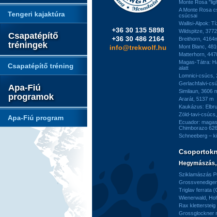
Monte Rosa "ligh
A Monte Rosa c
Tengeri kajaktúra
csúcsai
Wallisi-Alpok: T
+36 30 135 5898
Wildspitze, 377
Csapatépítő
+36 30 486 2164
Breithorn, 4164
tréningek
info@trekwolf.hu
Mont Blanc, 48
Matterhorn, 44
Magas-Tátra: H
Csapatépítő tréning
alatt
Lomnici-csúcs,
Gerlachfalvi-csú
Apa-Fiú
Similaun, 3606 
programok
Ararát, 5137 m
Kaukázus: Elbr
Zöld-tavi-csúcs
Apa-Fiú program
Ecuador: magas
Chimborazo 626
Schneeberg – k
Csoportok
Hegymászás, 
Sziklamászás Pe
Grossvenediger 
Triglav ferrata 
Wienerwald, H
Rax kletterstei
Grossglockner