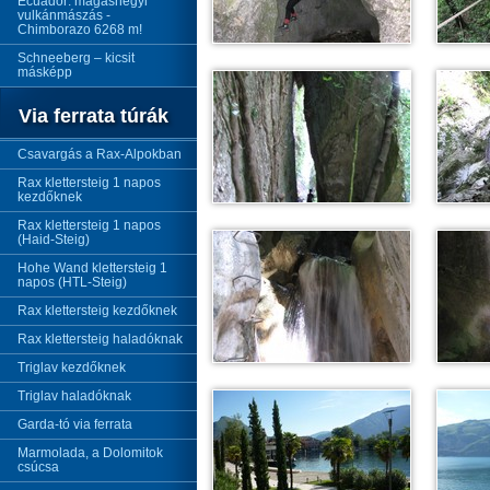
Ecuador: magashegyi
vulkánmászás -
Chimborazo 6268 m!
Schneeberg – kicsit
másképp
Via ferrata túrák
Csavargás a Rax-Alpokban
Rax klettersteig 1 napos
kezdőknek
Rax klettersteig 1 napos
(Haid-Steig)
Hohe Wand klettersteig 1
napos (HTL-Steig)
Rax klettersteig kezdőknek
Rax klettersteig haladóknak
Triglav kezdőknek
Triglav haladóknak
Garda-tó via ferrata
Marmolada, a Dolomitok
csúcsa