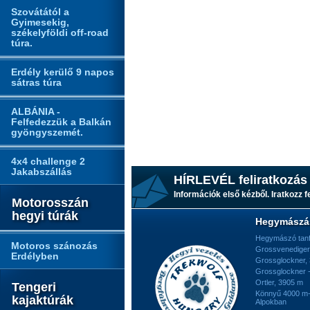
Szovátától a
Gyimesekig,
székelyföldi off-road
túra.
Erdély kerülő 9 napos
sátras túra
ALBÁNIA -
Felfedezzük a Balkán
gyöngyszemét.
4x4 challenge 2
Jakabszállás
HÍRLEVÉL feliratkozás
Információk első kézből. Iratkozz fe
Motorosszán
hegyi túrák
Hegymászá
Hegymászó tan
Motoros szánozás
Grossvenediger
Erdélyben
Grossglockner,
Grossglockner -
Ortler, 3905 m
Tengeri
Könnyű 4000 m-e
kajaktúrák
Alpokban