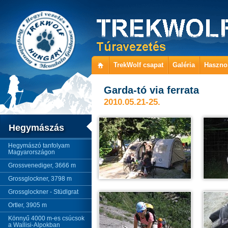
TrekWolf csapat
Galéria
Haszno
Garda-tó via ferrata
2010.05.21-25.
Hegymászás
Hegymászó tanfolyam
Magyarországon
Grossvenediger, 3666 m
Grossglockner, 3798 m
Grossglockner - Stüdlgrat
Ortler, 3905 m
Könnyű 4000 m-es csúcsok
a Wallisi-Alpokban