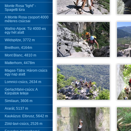
Monte Rosa "light" -
Spagetti túra
A Monte Rosa csoport 4000
méteres csúcsai
Wallisi-Alpok: Tíz 4000-es
egy hét alatt
Wildspitze, 3772 m
Breithorn, 4164m
Mont Blanc, 4810 m
Matterhorn, 4478m
Magas-Tátra: Három csúcs
egy nap alatt
Lomnici-csúcs, 2634 m
Gerlachfalvi-csúcs: A
Kárpátok teteje
Similaun, 3606 m
Ararát, 5137 m
Kaukázus: Elbrusz, 5642 m
Zöld-tavi-csúcs, 2526 m