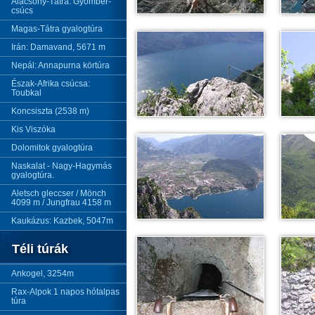
Alacsony-Tátra: Gyömbér-
csúcs
Magas-Tátra gyalogtúra
Irán: Damavand, 5671 m
Nepál: Annapurna körtúra
Észak-Afrika csúcsa:
Toubkal
Koncsiszta (2538 m)
Kis Viszóka
Dolomitok gyalogtúra
Naskalat - Nagy-Hagymás
gyalogtúra.
Aletsch gleccser / Mönch
4099 m / Jungfrau 4158 m
Kaukázus: Kazbek, 5047m
Téli túrák
Ankogel, 3254m
Rax-Alpok 1 napos hótalpas
túra