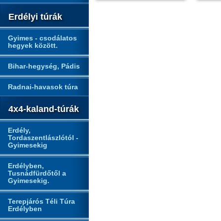
Erdélyi túrák
Gyimes - csodálatos
hegyek között.
Bihar-hegység, Pádis
Radnai-havasok túra
4x4-kaland-túrák
Erdély,
Tordaszentlászlótól -
Gyimesekig
Erdélyben,
Tusnádfürdőtől a
Gyimesekig.
Terepjárós Téli Túra
Erdélyben