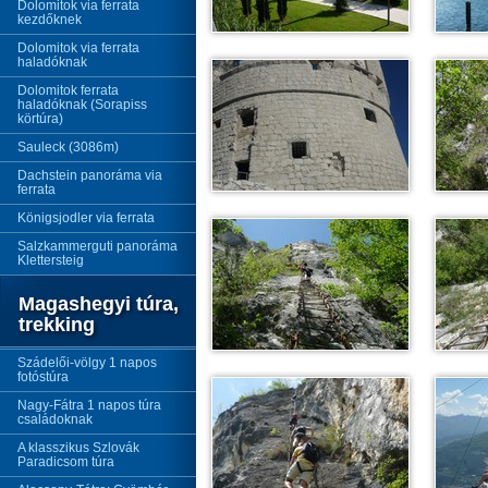
Dolomitok via ferrata
kezdőknek
Dolomitok via ferrata
haladóknak
Dolomitok ferrata
haladóknak (Sorapiss
körtúra)
Sauleck (3086m)
Dachstein panoráma via
ferrata
Königsjodler via ferrata
Salzkammerguti panoráma
Klettersteig
Magashegyi túra,
trekking
Szádelői-völgy 1 napos
fotóstúra
Nagy-Fátra 1 napos túra
családoknak
A klasszikus Szlovák
Paradicsom túra