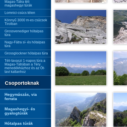
Magas-Tátra téli
magashegyi túrák
Lomnici-csúcs télen
Könnyű 3000 m-es csúcsok
Tirolban
Grossvenediger hótalpas
túra
Nagy-Fátra sí- és hótalpas
túra
Grossglockner hótalpas túra
Téli-tavaszi 1-napos túra a
Magas-Tátrában a Téry
menedékházhoz és az Öt-
tavi katlanhoz
Csoportoknak
Hegymászás, via
ferrata
Magashegyi- és
gyalogtúrák
Hótalpas túrák