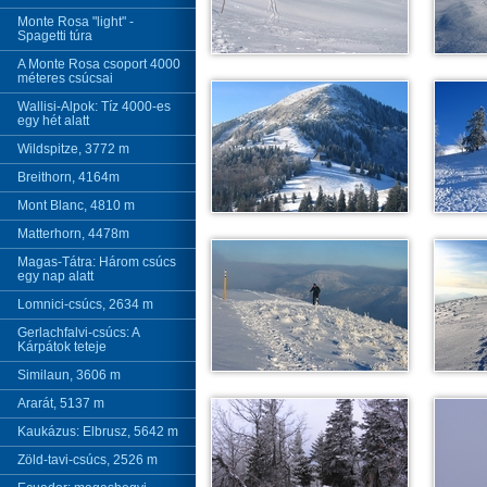
Monte Rosa "light" -
Spagetti túra
A Monte Rosa csoport 4000
méteres csúcsai
Wallisi-Alpok: Tíz 4000-es
egy hét alatt
Wildspitze, 3772 m
Breithorn, 4164m
Mont Blanc, 4810 m
Matterhorn, 4478m
Magas-Tátra: Három csúcs
egy nap alatt
Lomnici-csúcs, 2634 m
Gerlachfalvi-csúcs: A
Kárpátok teteje
Similaun, 3606 m
Ararát, 5137 m
Kaukázus: Elbrusz, 5642 m
Zöld-tavi-csúcs, 2526 m