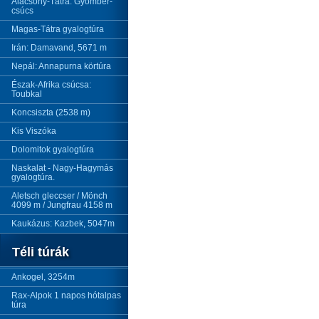
Alacsony-Tátra: Gyömbér-
csúcs
Magas-Tátra gyalogtúra
Irán: Damavand, 5671 m
Nepál: Annapurna körtúra
Észak-Afrika csúcsa:
Toubkal
Koncsiszta (2538 m)
Kis Viszóka
Dolomitok gyalogtúra
Naskalat - Nagy-Hagymás
gyalogtúra.
Aletsch gleccser / Mönch
4099 m / Jungfrau 4158 m
Kaukázus: Kazbek, 5047m
Téli túrák
Ankogel, 3254m
Rax-Alpok 1 napos hótalpas
túra