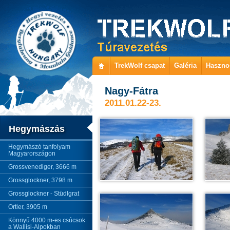
TrekWolf csapat
Galéria
Haszno
Nagy-Fátra
2011.01.22-23.
Hegymászás
Hegymászó tanfolyam
Magyarországon
Grossvenediger, 3666 m
Grossglockner, 3798 m
Grossglockner - Stüdlgrat
Ortler, 3905 m
Könnyű 4000 m-es csúcsok
a Wallisi-Alpokban