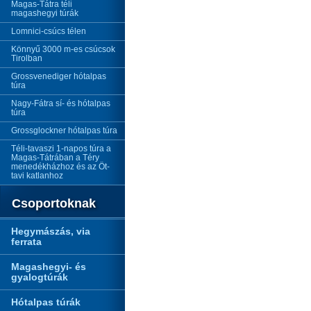
Magas-Tátra téli
magashegyi túrák
Lomnici-csúcs télen
Könnyű 3000 m-es csúcsok
Tirolban
Grossvenediger hótalpas
túra
Nagy-Fátra sí- és hótalpas
túra
Grossglockner hótalpas túra
Téli-tavaszi 1-napos túra a
Magas-Tátrában a Téry
menedékházhoz és az Öt-
tavi katlanhoz
Csoportoknak
Hegymászás, via
ferrata
Magashegyi- és
gyalogtúrák
Hótalpas túrák