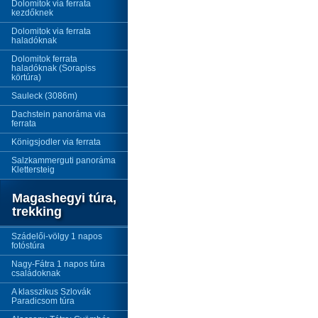
Dolomitok via ferrata
kezdőknek
Dolomitok via ferrata
haladóknak
Dolomitok ferrata
haladóknak (Sorapiss
körtúra)
Sauleck (3086m)
Dachstein panoráma via
ferrata
Königsjodler via ferrata
Salzkammerguti panoráma
Klettersteig
Magashegyi túra,
trekking
Szádelői-völgy 1 napos
fotóstúra
Nagy-Fátra 1 napos túra
családoknak
A klasszikus Szlovák
Paradicsom túra