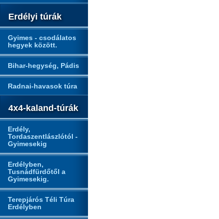
Erdélyi túrák
Gyimes - csodálatos
hegyek között.
Bihar-hegység, Pádis
Radnai-havasok túra
4x4-kaland-túrák
Erdély,
Tordaszentlászlótól -
Gyimesekig
Erdélyben,
Tusnádfürdőtől a
Gyimesekig.
Terepjárós Téli Túra
Erdélyben