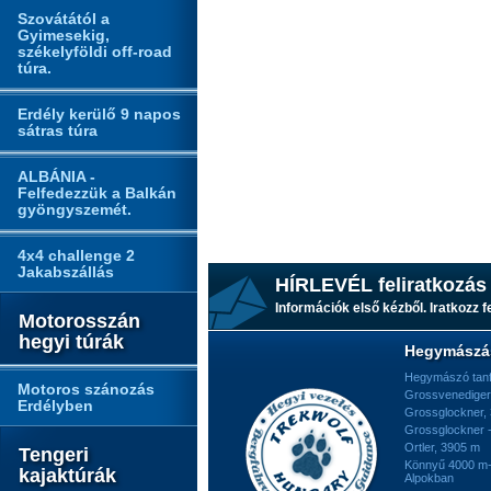
Szovátától a
Gyimesekig,
székelyföldi off-road
túra.
Erdély kerülő 9 napos
sátras túra
ALBÁNIA -
Felfedezzük a Balkán
gyöngyszemét.
4x4 challenge 2
Jakabszállás
HÍRLEVÉL feliratkozás
Információk első kézből. Iratkozz fe
Motorosszán
hegyi túrák
Hegymászá
Hegymászó tan
Motoros szánozás
Grossvenediger
Erdélyben
Grossglockner,
Grossglockner -
Ortler, 3905 m
Tengeri
Könnyű 4000 m-e
kajaktúrák
Alpokban