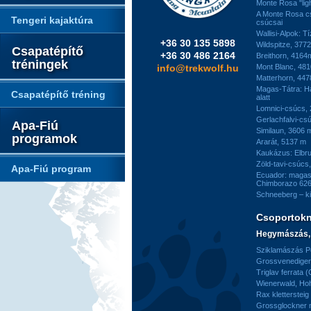
Monte Rosa "ligh
A Monte Rosa c
Tengeri kajaktúra
csúcsai
Wallisi-Alpok: T
+36 30 135 5898
Wildspitze, 377
Csapatépítő
+36 30 486 2164
Breithorn, 4164
tréningek
info@trekwolf.hu
Mont Blanc, 48
Matterhorn, 44
Magas-Tátra: H
Csapatépítő tréning
alatt
Lomnici-csúcs,
Gerlachfalvi-csú
Apa-Fiú
Similaun, 3606 
programok
Ararát, 5137 m
Kaukázus: Elbr
Zöld-tavi-csúcs
Apa-Fiú program
Ecuador: magas
Chimborazo 626
Schneeberg – k
Csoportok
Hegymászás, 
Sziklamászás Pe
Grossvenediger 
Triglav ferrata 
Wienerwald, H
Rax kletterstei
Grossglockner