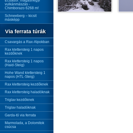
Ecuador: magashegyi
vulkánmászás -
Chimborazo 6268 m!
Schneeberg – kicsit
másképp
Via ferrata túrák
Csavargás a Rax-Alpokban
Rax klettersteig 1 napos
kezdőknek
Rax klettersteig 1 napos
(Haid-Steig)
Hohe Wand klettersteig 1
napos (HTL-Steig)
Rax klettersteig kezdőknek
Rax klettersteig haladóknak
Triglav kezdőknek
Triglav haladóknak
Garda-tó via ferrata
Marmolada, a Dolomitok
csúcsa