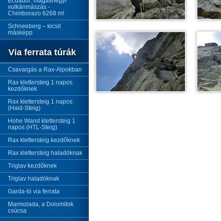
Ecuador: magashegyi
vulkánmászás -
Chimborazo 6268 m!
Schneeberg – kicsit
másképp
Via ferrata túrák
Csavargás a Rax-Alpokban
Rax klettersteig 1 napos
kezdőknek
Rax klettersteig 1 napos
(Haid-Steig)
Hohe Wand klettersteig 1
napos (HTL-Steig)
Rax klettersteig kezdőknek
Rax klettersteig haladóknak
Triglav kezdőknek
Triglav haladóknak
Garda-tó via ferrata
Marmolada, a Dolomitok
csúcsa