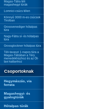
Magas-Tátra téli
magashegyi túrák
Lomnici-csúcs télen
Könnyű 3000 m-es csúcsok
Tirolban
Grossvenediger hótalpas
túra
Nagy-Fátra sí- és hótalpas
túra
Grossglockner hótalpas túra
Téli-tavaszi 1-napos túra a
Magas-Tátrában a Téry
menedékházhoz és az Öt-
tavi katlanhoz
Csoportoknak
Hegymászás, via
ferrata
Magashegyi- és
gyalogtúrák
Hótalpas túrák