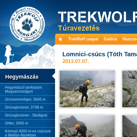
TrekWolf csapat
Galéria
Haszno
Lomnici-csúcs (Tóth Tamá
2013.07.07.
Hegymászás
Hegymászó tanfolyam
Magyarországon
Grossvenediger, 3666 m
Grossglockner, 3798 m
Grossglockner - Stüdlgrat
Ortler, 3905 m
Könnyű 4000 m-es csúcsok
a Wallisi-Alpokban