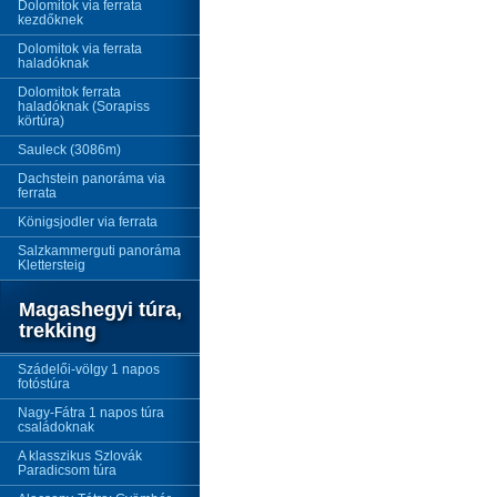
Dolomitok via ferrata
kezdőknek
Dolomitok via ferrata
haladóknak
Dolomitok ferrata
haladóknak (Sorapiss
körtúra)
Sauleck (3086m)
Dachstein panoráma via
ferrata
Königsjodler via ferrata
Salzkammerguti panoráma
Klettersteig
Magashegyi túra,
trekking
Szádelői-völgy 1 napos
fotóstúra
Nagy-Fátra 1 napos túra
családoknak
A klasszikus Szlovák
Paradicsom túra