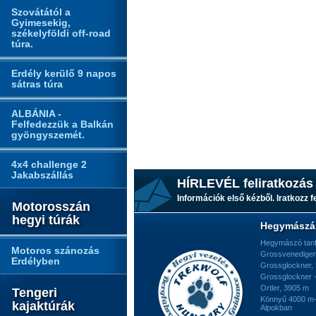
Szovátától a
Gyimesekig,
székelyföldi off-road
túra.
Erdély kerülő 9 napos
sátras túra
ALBÁNIA -
Felfedezzük a Balkán
gyöngyszemét.
4x4 challenge 2
Jakabszállás
HÍRLEVÉL feliratkozás
Információk első kézből. Iratkozz fe
Motorosszán
hegyi túrák
Hegymászá
Hegymászó tan
Motoros szánozás
Grossvenediger
Erdélyben
Grossglockner,
Grossglockner -
Ortler, 3905 m
Tengeri
Könnyű 4000 m-e
kajaktúrák
Alpokban