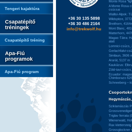
Monte Rosa "ligh
A Monte Rosa c
Tengeri kajaktúra
csúcsai
Wallisi-Alpok: T
+36 30 135 5898
Wildspitze, 377
Csapatépítő
+36 30 486 2164
Breithorn, 4164
tréningek
info@trekwolf.hu
Mont Blanc, 48
Matterhorn, 44
Magas-Tátra: H
Csapatépítő tréning
alatt
Lomnici-csúcs,
Gerlachfalvi-csú
Apa-Fiú
Similaun, 3606 
programok
Ararát, 5137 m
Kaukázus: Elbr
Zöld-tavi-csúcs
Apa-Fiú program
Ecuador: magas
Chimborazo 626
Schneeberg – k
Csoportok
Hegymászás, 
Sziklamászás Pe
Grossvenediger 
Triglav ferrata 
Wienerwald, H
Rax kletterstei
Grossglockner