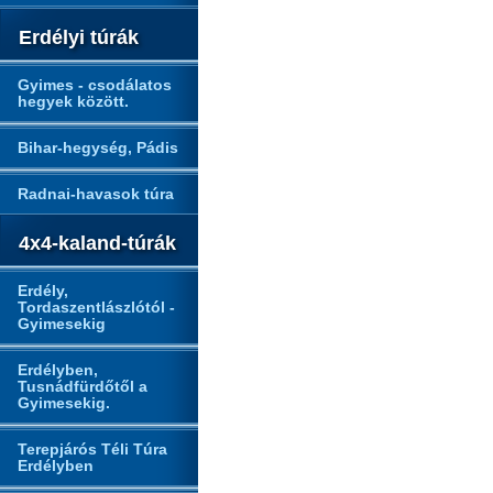
Erdélyi túrák
Gyimes - csodálatos
hegyek között.
Bihar-hegység, Pádis
Radnai-havasok túra
4x4-kaland-túrák
Erdély,
Tordaszentlászlótól -
Gyimesekig
Erdélyben,
Tusnádfürdőtől a
Gyimesekig.
Terepjárós Téli Túra
Erdélyben