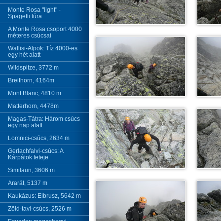
Monte Rosa "light" -
Spagetti túra
A Monte Rosa csoport 4000
méteres csúcsai
Wallisi-Alpok: Tíz 4000-es
egy hét alatt
Wildspitze, 3772 m
Breithorn, 4164m
Mont Blanc, 4810 m
Matterhorn, 4478m
Magas-Tátra: Három csúcs
egy nap alatt
Lomnici-csúcs, 2634 m
Gerlachfalvi-csúcs: A
Kárpátok teteje
Similaun, 3606 m
Ararát, 5137 m
Kaukázus: Elbrusz, 5642 m
Zöld-tavi-csúcs, 2526 m