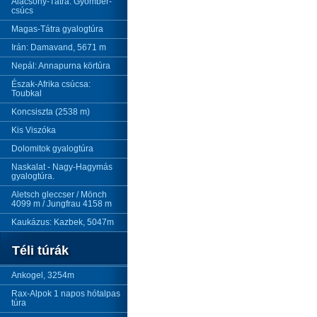
Alacsony-Tátra: Gyömbér-
csúcs
Magas-Tátra gyalogtúra
Irán: Damavand, 5671 m
Nepál: Annapurna körtúra
Észak-Afrika csúcsa:
Toubkal
Koncsiszta (2538 m)
Kis Viszóka
Dolomitok gyalogtúra
Naskalat - Nagy-Hagymás
gyalogtúra.
Aletsch gleccser / Mönch
4099 m / Jungfrau 4158 m
Kaukázus: Kazbek, 5047m
Téli túrák
Ankogel, 3254m
Rax-Alpok 1 napos hótalpas
túra