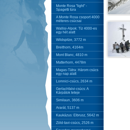
Monte Rosa "light" -
Spagetti túra
A Monte Rosa csoport 4000
méteres csúcsai
Wallisi-Alpok: Tíz 4000-es
egy hét alatt
Wildspitze, 3772 m
Breithorn, 4164m
Mont Blanc, 4810 m
Matterhorn, 4478m
Magas-Tátra: Három csúcs
egy nap alatt
Lomnici-csúcs, 2634 m
Gerlachfalvi-csúcs: A
Kárpátok teteje
Similaun, 3606 m
Ararát, 5137 m
Kaukázus: Elbrusz, 5642 m
Zöld-tavi-csúcs, 2526 m