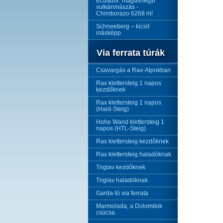
Ecuador: magashegyi
vulkánmászás -
Chimborazo 6268 m!
Schneeberg – kicsit
másképp
Via ferrata túrák
Csavargás a Rax-Alpokban
Rax klettersteig 1 napos
kezdőknek
Rax klettersteig 1 napos
(Haid-Steig)
Hohe Wand klettersteig 1
napos (HTL-Steig)
Rax klettersteig kezdőknek
Rax klettersteig haladóknak
Triglav kezdőknek
Triglav haladóknak
Garda-tó via ferrata
Marmolada, a Dolomitok
csúcsa