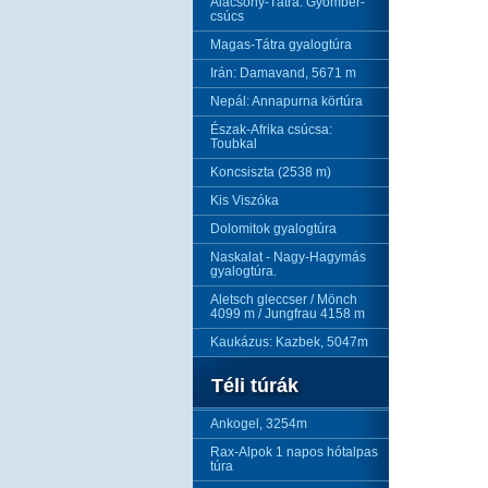
Alacsony-Tátra: Gyömbér-
csúcs
Magas-Tátra gyalogtúra
Irán: Damavand, 5671 m
Nepál: Annapurna körtúra
Észak-Afrika csúcsa:
Toubkal
Koncsiszta (2538 m)
Kis Viszóka
Dolomitok gyalogtúra
Naskalat - Nagy-Hagymás
gyalogtúra.
Aletsch gleccser / Mönch
4099 m / Jungfrau 4158 m
Kaukázus: Kazbek, 5047m
Téli túrák
Ankogel, 3254m
Rax-Alpok 1 napos hótalpas
túra