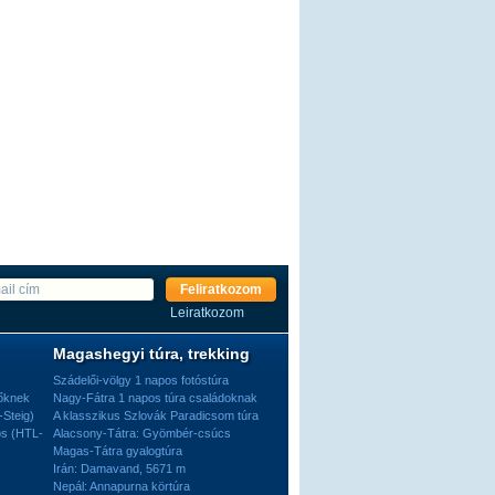
Feliratkozom
Leiratkozom
Magashegyi túra, trekking
Szádelői-völgy 1 napos fotóstúra
dőknek
Nagy-Fátra 1 napos túra családoknak
-Steig)
A klasszikus Szlovák Paradicsom túra
os (HTL-
Alacsony-Tátra: Gyömbér-csúcs
Magas-Tátra gyalogtúra
Irán: Damavand, 5671 m
Nepál: Annapurna körtúra