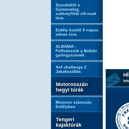
Szovátától a
Gyimesekig,
székelyföldi off-road
túra.
Erdély kerülő 9 napos
sátras túra
ALBÁNIA -
Felfedezzük a Balkán
gyöngyszemét.
4x4 challenge 2
Jakabszállás
HÍ
Inf
Motorosszán
hegyi túrák
Motoros szánozás
Erdélyben
Tengeri
kajaktúrák