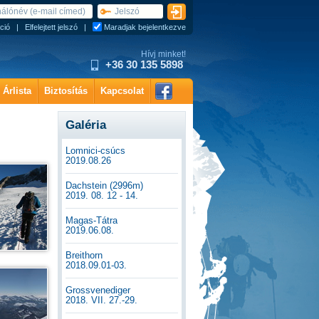
ció
|
Elfelejtett jelszó
|
Maradjak bejelentkezve
Hívj minket!
+36 30 135 5898
Árlista
Biztosítás
Kapcsolat
Galéria
Lomnici-csúcs
2019.08.26
Dachstein (2996m)
2019. 08. 12 - 14.
Magas-Tátra
2019.06.08.
Breithorn
2018.09.01-03.
Grossvenediger
2018. VII. 27.-29.