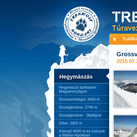
TrekWol
Grossv
2015.07.
Hegymászás
Hegymászó tanfolyam
Magyarországon
Grossvenediger, 3666 m
Grossglockner, 3798 m
Grossglockner - Stüdlgrat
Ortler, 3905 m
Könnyű 4000 m-es csúcsok
a Wallisi-Alpokban