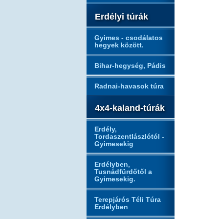
Erdélyi túrák
Gyimes - csodálatos
hegyek között.
Bihar-hegység, Pádis
Radnai-havasok túra
4x4-kaland-túrák
Erdély,
Tordaszentlászlótól -
Gyimesekig
Erdélyben,
Tusnádfürdőtől a
Gyimesekig.
Terepjárós Téli Túra
Erdélyben