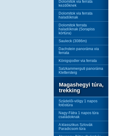
Dolomitok via ferrata
kezdőknek
Dolomitok via ferrata
haladóknak
Dolomitok ferrata
haladóknak (Sorapiss
körtúra)
Sauleck (3086m)
Dachstein panoráma via
ferrata
Königsjodler via ferrata
Salzkammerguti panoráma
Klettersteig
Magashegyi túra,
trekking
Szádelői-völgy 1 napos
fotóstúra
Nagy-Fátra 1 napos túra
családoknak
A klasszikus Szlovák
Paradicsom túra