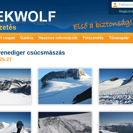
Regisztrá
f csapat
Galéria
Hasznos információk
Felszerelés
Túranaptár
enediger csúcsmászás
25-27