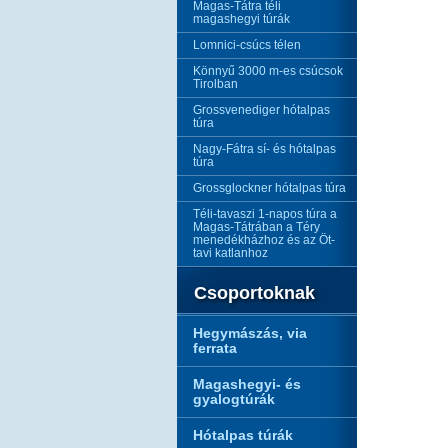
Magas-Tátra téli
magashegyi túrák
Lomnici-csúcs télen
Könnyű 3000 m-es csúcsok
Tirolban
Grossvenediger hótalpas
túra
Nagy-Fátra sí- és hótalpas
túra
Grossglockner hótalpas túra
Téli-tavaszi 1-napos túra a
Magas-Tátrában a Téry
menedékházhoz és az Öt-
tavi katlanhoz
Csoportoknak
Hegymászás, via
ferrata
Magashegyi- és
gyalogtúrák
Hótalpas túrák