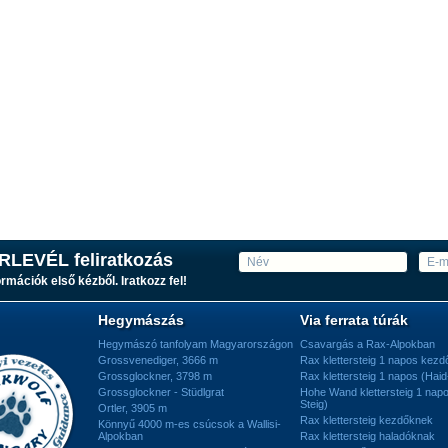
RLEVÉL feliratkozás
ormációk első kézből. Iratkozz fel!
Hegymászás
Via ferrata túrák
Hegymászó tanfolyam Magyarországon
Csavargás a Rax-Alpokban
Grossvenediger, 3666 m
Rax klettersteig 1 napos kez
Grossglockner, 3798 m
Rax klettersteig 1 napos (Haid
Grossglockner - Stüdlgrat
Hohe Wand klettersteig 1 nap
Steig)
Ortler, 3905 m
Rax klettersteig kezdőknek
Könnyű 4000 m-es csúcsok a Wallisi-
Alpokban
Rax klettersteig haladóknak