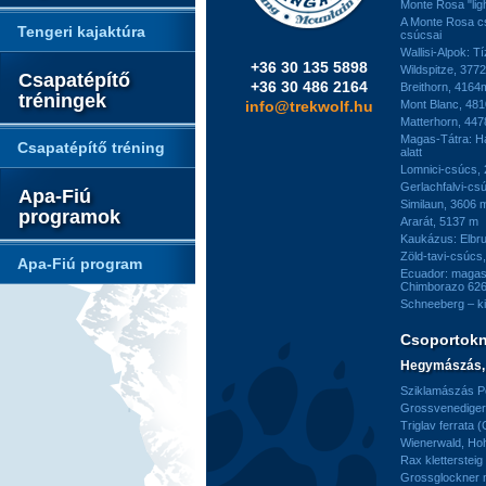
Monte Rosa "ligh
A Monte Rosa c
Tengeri kajaktúra
csúcsai
Wallisi-Alpok: T
+36 30 135 5898
Wildspitze, 377
Csapatépítő
+36 30 486 2164
Breithorn, 4164
tréningek
info@trekwolf.hu
Mont Blanc, 48
Matterhorn, 44
Magas-Tátra: H
Csapatépítő tréning
alatt
Lomnici-csúcs,
Gerlachfalvi-csú
Apa-Fiú
Similaun, 3606 
programok
Ararát, 5137 m
Kaukázus: Elbr
Zöld-tavi-csúcs
Apa-Fiú program
Ecuador: magas
Chimborazo 626
Schneeberg – k
Csoportok
Hegymászás, 
Sziklamászás Pe
Grossvenediger 
Triglav ferrata 
Wienerwald, H
Rax kletterstei
Grossglockner