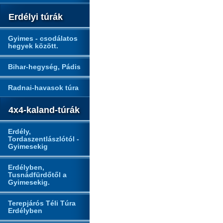
Erdélyi túrák
Gyimes - csodálatos
hegyek között.
Bihar-hegység, Pádis
Radnai-havasok túra
4x4-kaland-túrák
Erdély,
Tordaszentlászlótól -
Gyimesekig
Erdélyben,
Tusnádfürdőtől a
Gyimesekig.
Terepjárós Téli Túra
Erdélyben