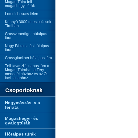
Magas-Tátra téli
magashegyi túrák
Lomnici-csúcs télen
Könnyű 3000 m-es csúcsok
Tirolban
Grossvenediger hótalpas
túra
Nagy-Fátra sí- és hótalpas
túra
Grossglockner hótalpas túra
Téli-tavaszi 1-napos túra a
Magas-Tátrában a Téry
menedékházhoz és az Öt-
tavi katlanhoz
Csoportoknak
Hegymászás, via
ferrata
Magashegyi- és
gyalogtúrák
Hótalpas túrák