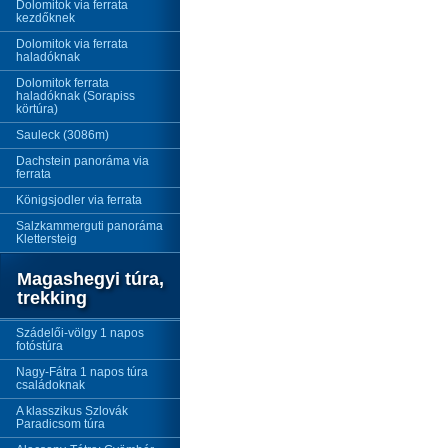
Dolomitok via ferrata
kezdőknek
Dolomitok via ferrata
haladóknak
Dolomitok ferrata
haladóknak (Sorapiss
körtúra)
Sauleck (3086m)
Dachstein panoráma via
ferrata
Königsjodler via ferrata
Salzkammerguti panoráma
Klettersteig
Magashegyi túra,
trekking
Szádelői-völgy 1 napos
fotóstúra
Nagy-Fátra 1 napos túra
családoknak
A klasszikus Szlovák
Paradicsom túra