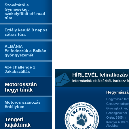
Szovátától a
Gyimesekig,
székelyföldi off-road
túra.
Erdély kerülő 9 napos
sátras túra
ALBÁNIA -
Felfedezzük a Balkán
gyöngyszemét.
4x4 challenge 2
Jakabszállás
HÍRLEVÉL feliratkozás
Információk első kézből. Iratkozz fe
Motorosszán
hegyi túrák
Hegymászá
Hegymászó tan
Motoros szánozás
Grossvenediger
Erdélyben
Grossglockner,
Grossglockner -
Ortler, 3905 m
Tengeri
Könnyű 4000 m-e
kajaktúrák
Alpokban