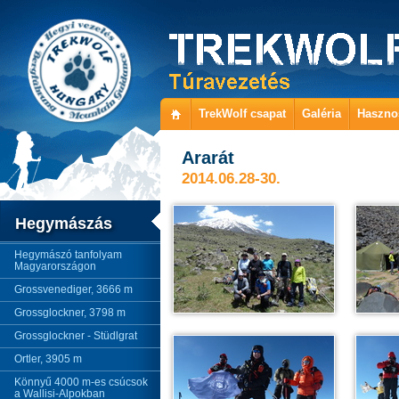
TrekWolf csapat
Galéria
Haszno
Ararát
2014.06.28-30.
Hegymászás
Hegymászó tanfolyam
Magyarországon
Grossvenediger, 3666 m
Grossglockner, 3798 m
Grossglockner - Stüdlgrat
Ortler, 3905 m
Könnyű 4000 m-es csúcsok
a Wallisi-Alpokban