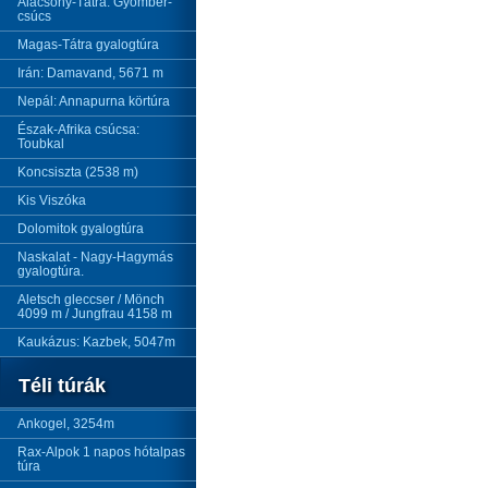
Alacsony-Tátra: Gyömbér-
csúcs
Magas-Tátra gyalogtúra
Irán: Damavand, 5671 m
Nepál: Annapurna körtúra
Észak-Afrika csúcsa:
Toubkal
Koncsiszta (2538 m)
Kis Viszóka
Dolomitok gyalogtúra
Naskalat - Nagy-Hagymás
gyalogtúra.
Aletsch gleccser / Mönch
4099 m / Jungfrau 4158 m
Kaukázus: Kazbek, 5047m
Téli túrák
Ankogel, 3254m
Rax-Alpok 1 napos hótalpas
túra