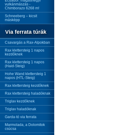
Ecuador: magashegyi
vulkánmászás -
Chimborazo 6268 m!
Schneeberg – kicsit
másképp
Via ferrata túrák
Csavargás a Rax-Alpokban
Rax klettersteig 1 napos
kezdőknek
Rax klettersteig 1 napos
(Haid-Steig)
Hohe Wand klettersteig 1
napos (HTL-Steig)
Rax klettersteig kezdőknek
Rax klettersteig haladóknak
Triglav kezdőknek
Triglav haladóknak
Garda-tó via ferrata
Marmolada, a Dolomitok
csúcsa