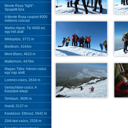
Monte Rosa "light" -
Spagetti túra
A Monte Rosa csoport 4000
méteres csúcsai
Wallisi-Alpok: Tíz 4000-es
egy hét alatt
Wildspitze, 3772 m
Breithorn, 4164m
Mont Blanc, 4810 m
Matterhorn, 4478m
Magas-Tátra: Három csúcs
egy nap alatt
Lomnici-csúcs, 2634 m
Gerlachfalvi-csúcs: A
Kárpátok teteje
Similaun, 3606 m
Ararát, 5137 m
Kaukázus: Elbrusz, 5642 m
Zöld-tavi-csúcs, 2526 m