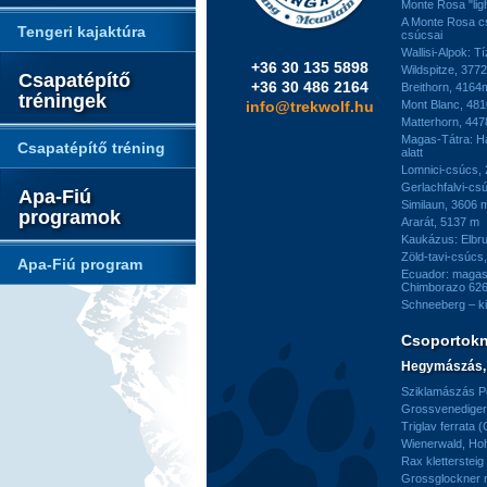
Monte Rosa "ligh
A Monte Rosa c
Tengeri kajaktúra
csúcsai
Wallisi-Alpok: T
+36 30 135 5898
Wildspitze, 377
Csapatépítő
+36 30 486 2164
Breithorn, 4164
tréningek
info@trekwolf.hu
Mont Blanc, 48
Matterhorn, 44
Magas-Tátra: H
Csapatépítő tréning
alatt
Lomnici-csúcs,
Gerlachfalvi-csú
Apa-Fiú
Similaun, 3606 
programok
Ararát, 5137 m
Kaukázus: Elbr
Zöld-tavi-csúcs
Apa-Fiú program
Ecuador: magas
Chimborazo 626
Schneeberg – k
Csoportok
Hegymászás, 
Sziklamászás Pe
Grossvenediger 
Triglav ferrata 
Wienerwald, H
Rax kletterstei
Grossglockner