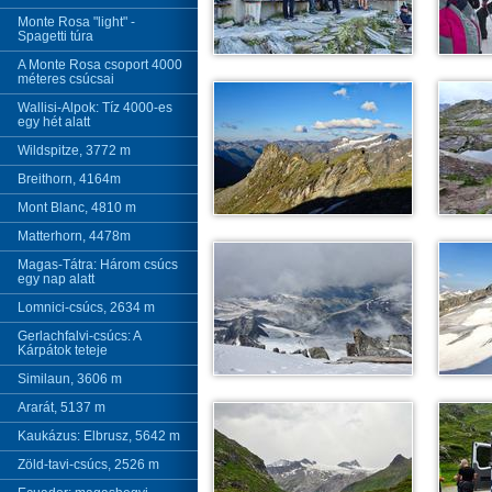
Monte Rosa "light" -
Spagetti túra
A Monte Rosa csoport 4000
méteres csúcsai
Wallisi-Alpok: Tíz 4000-es
egy hét alatt
Wildspitze, 3772 m
Breithorn, 4164m
Mont Blanc, 4810 m
Matterhorn, 4478m
Magas-Tátra: Három csúcs
egy nap alatt
Lomnici-csúcs, 2634 m
Gerlachfalvi-csúcs: A
Kárpátok teteje
Similaun, 3606 m
Ararát, 5137 m
Kaukázus: Elbrusz, 5642 m
Zöld-tavi-csúcs, 2526 m