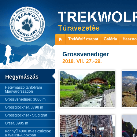
TrekWolf csapat
Galéria
Haszno
Grossvenediger
2018. VII. 27.-29.
Hegymászás
Hegymászó tanfolyam
Magyarországon
Grossvenediger, 3666 m
Grossglockner, 3798 m
Grossglockner - Stüdlgrat
Ortler, 3905 m
Könnyű 4000 m-es csúcsok
a Wallisi-Alpokban