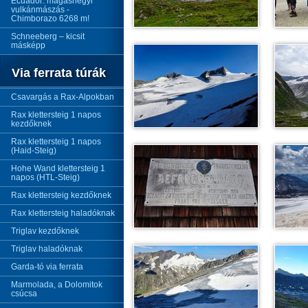
Ecuador: magashegyi
vulkánmászás -
Chimborazo 6268 m!
Schneeberg – kicsit
másképp
Via ferrata túrák
Csavargás a Rax-Alpokban
Rax klettersteig 1 napos
kezdőknek
Rax klettersteig 1 napos
(Haid-Steig)
Hohe Wand klettersteig 1
napos (HTL-Steig)
Rax klettersteig kezdőknek
Rax klettersteig haladóknak
Triglav kezdőknek
Triglav haladóknak
Garda-tó via ferrata
Marmolada, a Dolomitok
csúcsa