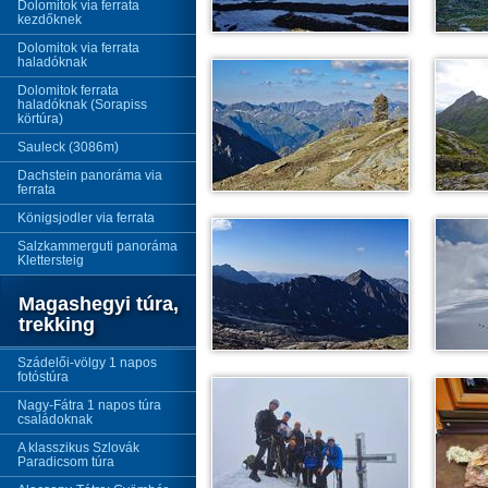
Dolomitok via ferrata
kezdőknek
Dolomitok via ferrata
haladóknak
Dolomitok ferrata
haladóknak (Sorapiss
körtúra)
Sauleck (3086m)
Dachstein panoráma via
ferrata
Königsjodler via ferrata
Salzkammerguti panoráma
Klettersteig
Magashegyi túra,
trekking
Szádelői-völgy 1 napos
fotóstúra
Nagy-Fátra 1 napos túra
családoknak
A klasszikus Szlovák
Paradicsom túra