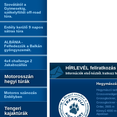
Szovátától a
Gyimesekig,
székelyföldi off-road
túra.
Erdély kerülő 9 napos
sátras túra
ALBÁNIA -
Felfedezzük a Balkán
gyöngyszemét.
4x4 challenge 2
Jakabszállás
HÍRLEVÉL feliratkozás
Információk első kézből. Iratkozz fe
Motorosszán
hegyi túrák
Hegymászá
Hegymászó tan
Motoros szánozás
Grossvenediger
Erdélyben
Grossglockner,
Grossglockner -
Ortler, 3905 m
Tengeri
Könnyű 4000 m-e
kajaktúrák
Alpokban