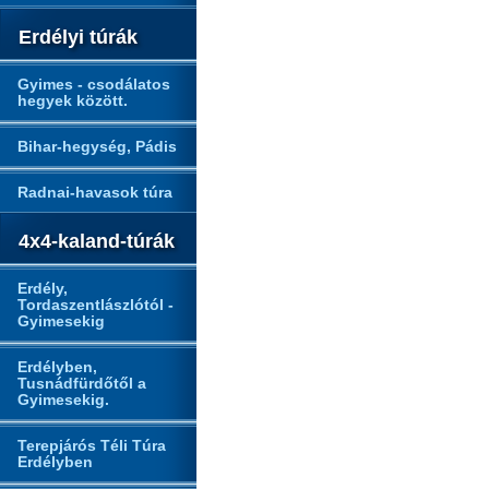
Erdélyi túrák
Gyimes - csodálatos
hegyek között.
Bihar-hegység, Pádis
Radnai-havasok túra
4x4-kaland-túrák
Erdély,
Tordaszentlászlótól -
Gyimesekig
Erdélyben,
Tusnádfürdőtől a
Gyimesekig.
Terepjárós Téli Túra
Erdélyben