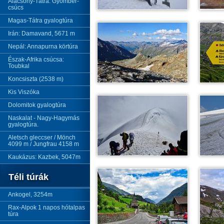
Alacsony-Tátra: Gyömbér-
csúcs
Magas-Tátra gyalogtúra
Irán: Damavand, 5671 m
Nepál: Annapurna körtúra
Észak-Afrika csúcsa:
Toubkal
Koncsiszta (2538 m)
Kis Viszóka
Dolomitok gyalogtúra
Naskalat - Nagy-Hagymás
gyalogtúra.
Aletsch gleccser / Mönch
4099 m / Jungfrau 4158 m
Kaukázus: Kazbek, 5047m
Téli túrák
Ankogel, 3254m
Rax-Alpok 1 napos hótalpas
túra