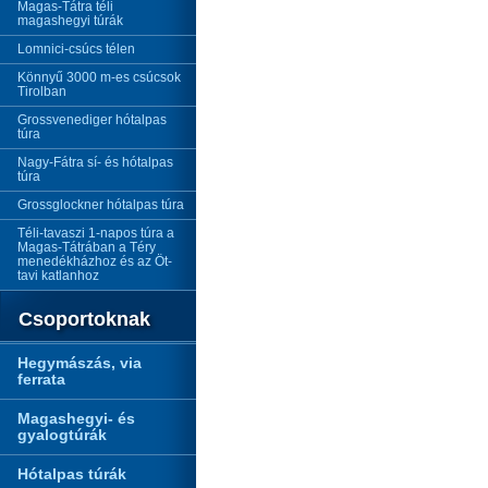
Magas-Tátra téli
magashegyi túrák
Lomnici-csúcs télen
Könnyű 3000 m-es csúcsok
Tirolban
Grossvenediger hótalpas
túra
Nagy-Fátra sí- és hótalpas
túra
Grossglockner hótalpas túra
Téli-tavaszi 1-napos túra a
Magas-Tátrában a Téry
menedékházhoz és az Öt-
tavi katlanhoz
Csoportoknak
Hegymászás, via
ferrata
Magashegyi- és
gyalogtúrák
Hótalpas túrák