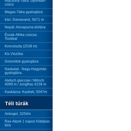
Alacsony-Tátra: Gyömbér-
csúcs
Magas-Tátra gyalogtúra
Irán: Damavand, 5671 m
Nepál: Annapurna körtúra
Észak-Afrika csúcsa:
Toubkal
Koncsiszta (2538 m)
Kis Viszóka
Dolomitok gyalogtúra
Naskalat - Nagy-Hagymás
gyalogtúra.
Aletsch gleccser / Mönch
4099 m / Jungfrau 4158 m
Kaukázus: Kazbek, 5047m
Téli túrák
Ankogel, 3254m
Rax-Alpok 1 napos hótalpas
túra