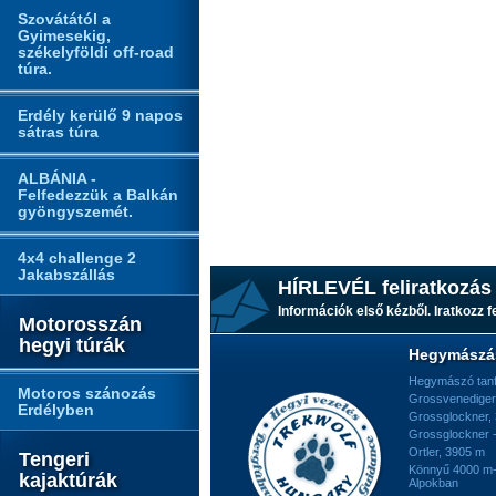
Szovátától a
Gyimesekig,
székelyföldi off-road
túra.
Erdély kerülő 9 napos
sátras túra
ALBÁNIA -
Felfedezzük a Balkán
gyöngyszemét.
4x4 challenge 2
Jakabszállás
HÍRLEVÉL feliratkozás
Információk első kézből. Iratkozz fe
Motorosszán
hegyi túrák
Hegymászá
Hegymászó tan
Motoros szánozás
Grossvenediger
Erdélyben
Grossglockner,
Grossglockner -
Ortler, 3905 m
Tengeri
Könnyű 4000 m-e
kajaktúrák
Alpokban