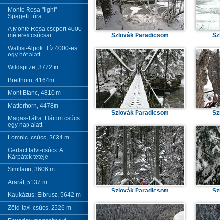
Monte Rosa "light" -
Spagetti túra
A Monte Rosa csoport 4000
méteres csúcsai
Szlovák Paradicsom
Sz
Wallisi-Alpok: Tíz 4000-es
egy hét alatt
Wildspitze, 3772 m
Breithorn, 4164m
Mont Blanc, 4810 m
Matterhorn, 4478m
Szlovák Paradicsom
Sz
Magas-Tátra: Három csúcs
egy nap alatt
Lomnici-csúcs, 2634 m
Gerlachfalvi-csúcs: A
Kárpátok teteje
Similaun, 3606 m
Ararát, 5137 m
Szlovák Paradicsom
Sz
Kaukázus: Elbrusz, 5642 m
Zöld-tavi-csúcs, 2526 m