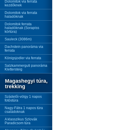
Dolomitok via ferrata
kezdőknek
Dolomitok via ferrata
haladóknak
Dolomitok ferrata
haladóknak (Sorapiss
körtúra)
Sauleck (3086m)
Dachstein panoráma via
ferrata
Königsjodler via ferrata
Salzkammerguti panoráma
Klettersteig
Magashegyi túra,
trekking
Szádelői-völgy 1 napos
fotóstúra
Nagy-Fátra 1 napos túra
családoknak
A klasszikus Szlovák
Paradicsom túra