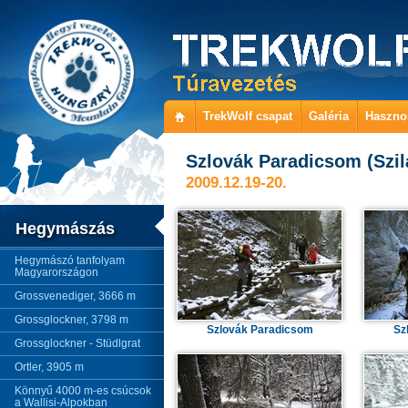
TrekWolf csapat
Galéria
Haszno
Szlovák Paradicsom (Szil
2009.12.19-20.
Hegymászás
Hegymászó tanfolyam
Magyarországon
Grossvenediger, 3666 m
Grossglockner, 3798 m
Szlovák Paradicsom
Sz
Grossglockner - Stüdlgrat
Ortler, 3905 m
Könnyű 4000 m-es csúcsok
a Wallisi-Alpokban