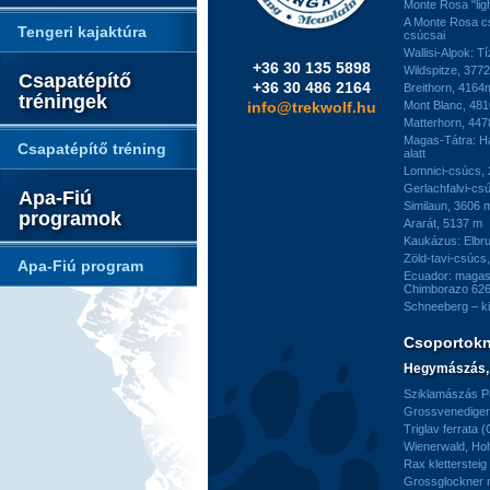
Monte Rosa "ligh
A Monte Rosa c
Tengeri kajaktúra
csúcsai
Wallisi-Alpok: T
+36 30 135 5898
Wildspitze, 377
Csapatépítő
+36 30 486 2164
Breithorn, 4164
tréningek
info@trekwolf.hu
Mont Blanc, 48
Matterhorn, 44
Magas-Tátra: H
Csapatépítő tréning
alatt
Lomnici-csúcs,
Gerlachfalvi-csú
Apa-Fiú
Similaun, 3606 
programok
Ararát, 5137 m
Kaukázus: Elbr
Zöld-tavi-csúcs
Apa-Fiú program
Ecuador: magas
Chimborazo 626
Schneeberg – k
Csoportok
Hegymászás, 
Sziklamászás Pe
Grossvenediger 
Triglav ferrata 
Wienerwald, H
Rax kletterstei
Grossglockner