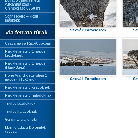
Ecuador: magashegyi
vulkánmászás -
Chimborazo 6268 m!
Schneeberg – kicsit
másképp
Szlovák Paradicsom
Sz
Via ferrata túrák
Csavargás a Rax-Alpokban
Rax klettersteig 1 napos
kezdőknek
Rax klettersteig 1 napos
(Haid-Steig)
Hohe Wand klettersteig 1
Szlovák Paradicsom
Sz
napos (HTL-Steig)
Rax klettersteig kezdőknek
Rax klettersteig haladóknak
Triglav kezdőknek
Triglav haladóknak
Garda-tó via ferrata
Marmolada, a Dolomitok
csúcsa