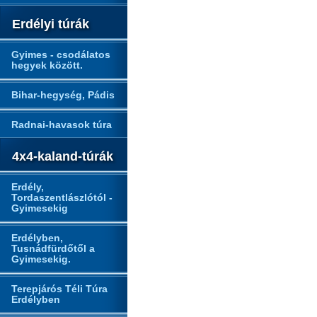
Erdélyi túrák
Gyimes - csodálatos
hegyek között.
Bihar-hegység, Pádis
Radnai-havasok túra
4x4-kaland-túrák
Erdély,
Tordaszentlászlótól -
Gyimesekig
Erdélyben,
Tusnádfürdőtől a
Gyimesekig.
Terepjárós Téli Túra
Erdélyben