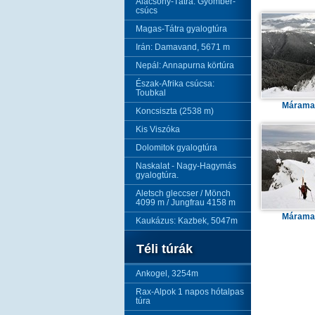
Alacsony-Tátra: Gyömbér-
csúcs
Magas-Tátra gyalogtúra
Irán: Damavand, 5671 m
Nepál: Annapurna körtúra
Észak-Afrika csúcsa:
Toubkal
Márama
Koncsiszta (2538 m)
Kis Viszóka
Dolomitok gyalogtúra
Naskalat - Nagy-Hagymás
gyalogtúra.
Aletsch gleccser / Mönch
4099 m / Jungfrau 4158 m
Márama
Kaukázus: Kazbek, 5047m
Téli túrák
Ankogel, 3254m
Rax-Alpok 1 napos hótalpas
túra