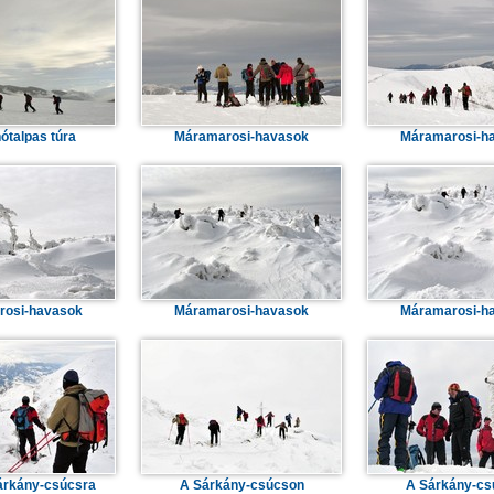
hótalpas túra
Máramarosi-havasok
Máramarosi-h
rosi-havasok
Máramarosi-havasok
Máramarosi-h
árkány-csúcsra
A Sárkány-csúcson
A Sárkány-cs