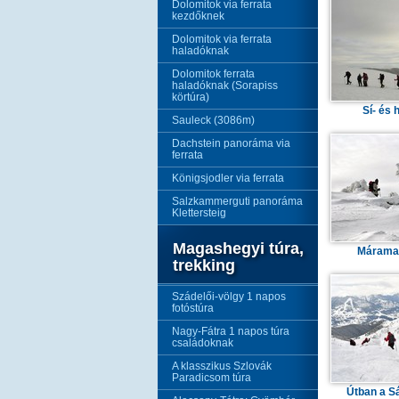
Dolomitok via ferrata
kezdőknek
Dolomitok via ferrata
haladóknak
Dolomitok ferrata
haladóknak (Sorapiss
körtúra)
Sí- és 
Sauleck (3086m)
Dachstein panoráma via
ferrata
Königsjodler via ferrata
Salzkammerguti panoráma
Klettersteig
Magashegyi túra,
Márama
trekking
Szádelői-völgy 1 napos
fotóstúra
Nagy-Fátra 1 napos túra
családoknak
A klasszikus Szlovák
Paradicsom túra
Útban a S