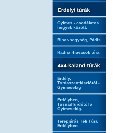
Erdélyi túrák
Gyimes - csodálatos
hegyek között.
Bihar-hegység, Pádis
Radnai-havasok túra
4x4-kaland-túrák
Erdély,
Tordaszentlászlótól -
Gyimesekig
Erdélyben,
Tusnádfürdőtől a
Gyimesekig.
Terepjárós Téli Túra
Erdélyben