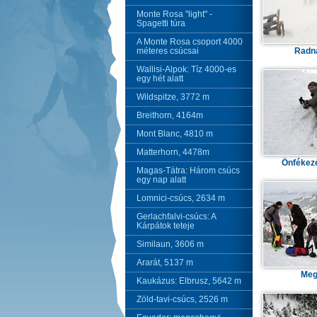
Monte Rosa "light" -
Spagetti túra
A Monte Rosa csoport 4000
méteres csúcsai
Radn
Wallisi-Alpok: Tíz 4000-es
egy hét alatt
Wildspitze, 3772 m
Breithorn, 4164m
Mont Blanc, 4810 m
Matterhorn, 4478m
Önfékez
Magas-Tátra: Három csúcs
egy nap alatt
Lomnici-csúcs, 2634 m
Gerlachfalvi-csúcs: A
Kárpátok teteje
Similaun, 3606 m
Ararát, 5137 m
Meg
Kaukázus: Elbrusz, 5642 m
Zöld-tavi-csúcs, 2526 m