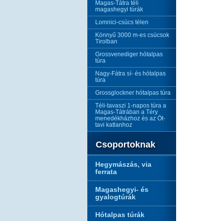
Magas-Tátra téli
magashegyi túrák
Lomnici-csúcs télen
Könnyű 3000 m-es csúcsok
Tirolban
Grossvenediger hótalpas
túra
Nagy-Fátra sí- és hótalpas
túra
Grossglockner hótalpas túra
Téli-tavaszi 1-napos túra a
Magas-Tátrában a Téry
menedékházhoz és az Öt-
tavi katlanhoz
Csoportoknak
Hegymászás, via
ferrata
Magashegyi- és
gyalogtúrák
Hótalpas túrák