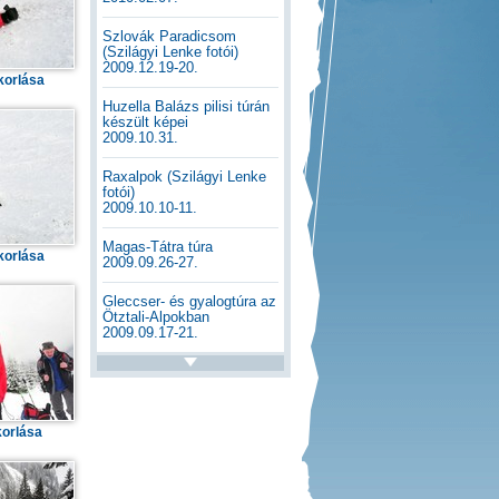
Szlovák Paradicsom
(Szilágyi Lenke fotói)
2009.12.19-20.
korlása
Huzella Balázs pilisi túrán
készült képei
2009.10.31.
Raxalpok (Szilágyi Lenke
fotói)
2009.10.10-11.
Magas-Tátra túra
korlása
2009.09.26-27.
Gleccser- és gyalogtúra az
Ötztali-Alpokban
2009.09.17-21.
korlása