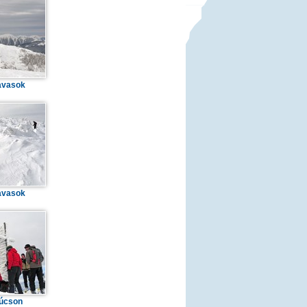
avasok
avasok
úcson