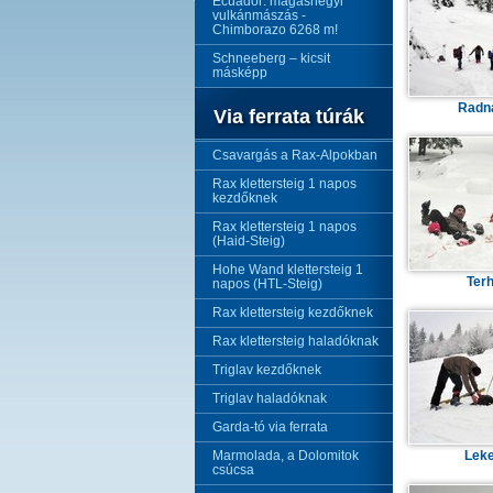
Ecuador: magashegyi
vulkánmászás -
Chimborazo 6268 m!
Schneeberg – kicsit
másképp
Radn
Via ferrata túrák
Csavargás a Rax-Alpokban
Rax klettersteig 1 napos
kezdőknek
Rax klettersteig 1 napos
(Haid-Steig)
Hohe Wand klettersteig 1
Terh
napos (HTL-Steig)
Rax klettersteig kezdőknek
Rax klettersteig haladóknak
Triglav kezdőknek
Triglav haladóknak
Garda-tó via ferrata
Marmolada, a Dolomitok
Leke
csúcsa