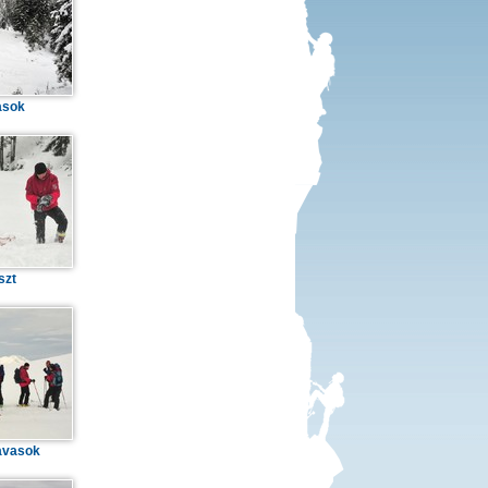
asok
szt
avasok