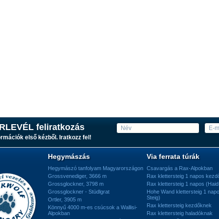
RLEVÉL feliratkozás
ormációk első kézből. Iratkozz fel!
Hegymászás
Via ferrata túrák
Hegymászó tanfolyam Magyarországon
Csavargás a Rax-Alpokban
Grossvenediger, 3666 m
Rax klettersteig 1 napos kez
Grossglockner, 3798 m
Rax klettersteig 1 napos (Haid
Grossglockner - Stüdlgrat
Hohe Wand klettersteig 1 nap
Steig)
Ortler, 3905 m
Rax klettersteig kezdőknek
Könnyű 4000 m-es csúcsok a Wallisi-
Alpokban
Rax klettersteig haladóknak