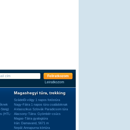
Feliratkozom
Leiratkozom
Magashegyi túra, trekking
Szádelői-völgy 1 napos fotóstúra
dőknek
Nagy-Fátra 1 napos túra családoknak
-Steig)
A klasszikus Szlovák Paradicsom túra
os (HTL-
Alacsony-Tátra: Gyömbér-csúcs
Magas-Tátra gyalogtúra
Irán: Damavand, 5671 m
Nepál: Annapurna körtúra