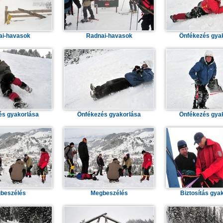
ai-havasok
Radnai-havasok
Önfékezés gya
és gyakorlása
Önfékezés gyakorlása
Önfékezés gya
beszélés
Megbeszélés
Biztosítás gya