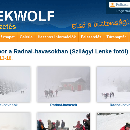
Regisztrá
f csapat
Galéria
Hasznos információk
Felszerelés
Túranaptár
ábor a Radnai-havasokban (Szilágyi Lenke fotói)
13-18.
ai-havasok
Radnai-havasok
Radnai-hav