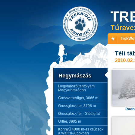
TrekWol
Téli t
2010.02.
Hegymászás
Hegymászó tanfolyam
Magyarországon
Grossvenediger, 3666 m
Grossglockner, 3798 m
Radn
Grossglockner - Stüdlgrat
Ortler, 3905 m
Könnyű 4000 m-es csúcsok
a Wallisi-Alpokban