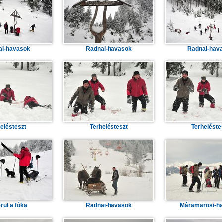
ai-havasok
Radnai-havasok
Radnai-hav
elésteszt
Terhelésteszt
Terheléste
rül a fóka
Radnai-havasok
Máramarosi-h