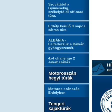
Szovátától a
Gyimesekig,
székelyföldi off-road
túra.
Erdély kerülő 9 napos
sátras túra
ALBÁNIA -
Felfedezzük a Balkán
gyöngyszemét.
4x4 challenge 2
Jakabszállás
HÍ
Inf
Motorosszán
hegyi túrák
Motoros szánozás
Erdélyben
Tengeri
kajaktúrák