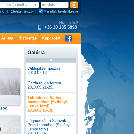
ció
|
Elfelejtett jelszó
|
Maradjak bejelentkezve
Hívj minket!
+36 30 135 5898
Árlista
Biztosítás
Kapcsolat
Galéria
Wildspitze mászás
2010.07.18.
Garda-tó via ferrata
2010.05.21-25.
Téli tábor a Radnai-
havasokban (Szilágyi
Lenke fotói)
asok
2010.02.13-18.
Jégmászás a Szlovák
Paradicsomban (Szilágyi
Lenke fotói)
2010.02.07.