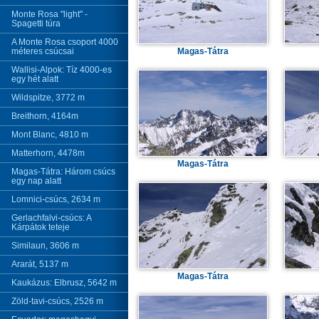
Monte Rosa "light" -
Spagetti túra
A Monte Rosa csoport 4000
méteres csúcsai
Magas-Tátra
Wallisi-Alpok: Tíz 4000-es
egy hét alatt
Wildspitze, 3772 m
Breithorn, 4164m
Mont Blanc, 4810 m
Matterhorn, 4478m
Magas-Tátra
Magas-Tátra: Három csúcs
egy nap alatt
Lomnici-csúcs, 2634 m
Gerlachfalvi-csúcs: A
Kárpátok teteje
Similaun, 3606 m
Ararát, 5137 m
Magas-Tátra
Kaukázus: Elbrusz, 5642 m
Zöld-tavi-csúcs, 2526 m