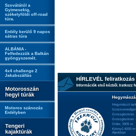
Szovátától a
Gyimesekig,
székelyföldi off-road
túra.
Erdély kerülő 9 napos
sátras túra
ALBÁNIA -
Felfedezzük a Balkán
gyöngyszemét.
4x4 challenge 2
Jakabszállás
HÍRLEVÉL feliratkozás
Információk első kézből. Iratkozz fe
Motorosszán
hegyi túrák
Hegymászá
Hegymászó tan
Motoros szánozás
Grossvenediger
Erdélyben
Grossglockner,
Grossglockner -
Ortler, 3905 m
Tengeri
Könnyű 4000 m-e
kajaktúrák
Alpokban