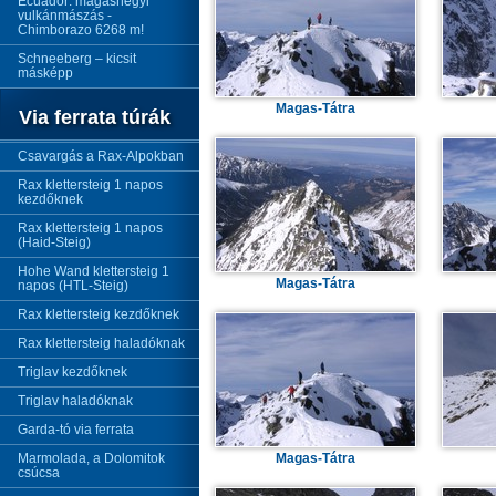
Ecuador: magashegyi
vulkánmászás -
Chimborazo 6268 m!
Schneeberg – kicsit
másképp
Magas-Tátra
Via ferrata túrák
Csavargás a Rax-Alpokban
Rax klettersteig 1 napos
kezdőknek
Rax klettersteig 1 napos
(Haid-Steig)
Hohe Wand klettersteig 1
Magas-Tátra
napos (HTL-Steig)
Rax klettersteig kezdőknek
Rax klettersteig haladóknak
Triglav kezdőknek
Triglav haladóknak
Garda-tó via ferrata
Marmolada, a Dolomitok
Magas-Tátra
csúcsa