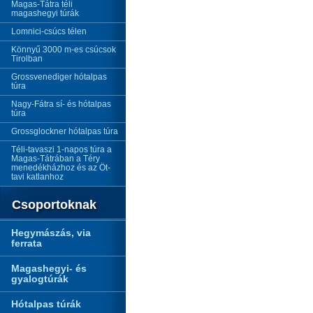
Magas-Tátra téli
magashegyi túrák
Lomnici-csúcs télen
Könnyű 3000 m-es csúcsok
Tirolban
Grossvenediger hótalpas
túra
Nagy-Fátra sí- és hótalpas
túra
Grossglockner hótalpas túra
Téli-tavaszi 1-napos túra a
Magas-Tátrában a Téry
menedékházhoz és az Öt-
tavi katlanhoz
Csoportoknak
Hegymászás, via
ferrata
Magashegyi- és
gyalogtúrák
Hótalpas túrák