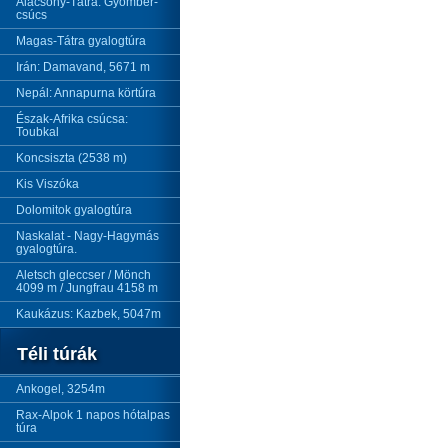
Alacsony-Tátra: Gyömbér-
csúcs
Magas-Tátra gyalogtúra
Irán: Damavand, 5671 m
Nepál: Annapurna körtúra
Észak-Afrika csúcsa:
Toubkal
Koncsiszta (2538 m)
Kis Viszóka
Dolomitok gyalogtúra
Naskalat - Nagy-Hagymás
gyalogtúra.
Aletsch gleccser / Mönch
4099 m / Jungfrau 4158 m
Kaukázus: Kazbek, 5047m
Téli túrák
Ankogel, 3254m
Rax-Alpok 1 napos hótalpas
túra