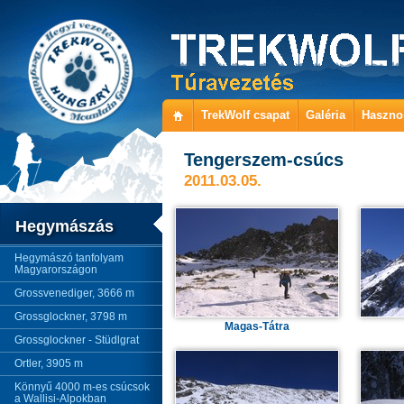
TrekWolf csapat
Galéria
Haszno
Tengerszem-csúcs
2011.03.05.
Hegymászás
Hegymászó tanfolyam
Magyarországon
Grossvenediger, 3666 m
Grossglockner, 3798 m
Magas-Tátra
Grossglockner - Stüdlgrat
Ortler, 3905 m
Könnyű 4000 m-es csúcsok
a Wallisi-Alpokban