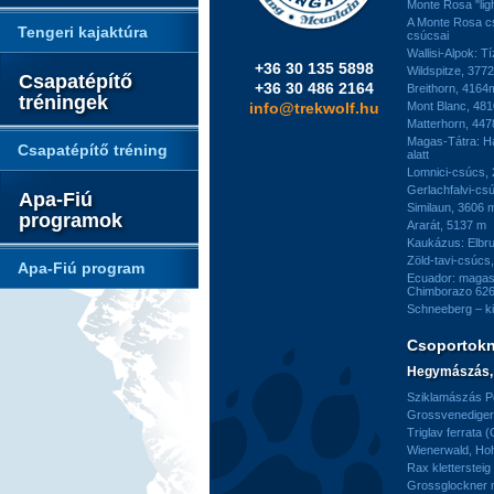
Monte Rosa "ligh
A Monte Rosa c
Tengeri kajaktúra
csúcsai
Wallisi-Alpok: T
+36 30 135 5898
Wildspitze, 377
Csapatépítő
+36 30 486 2164
Breithorn, 4164
tréningek
info@trekwolf.hu
Mont Blanc, 48
Matterhorn, 44
Magas-Tátra: H
Csapatépítő tréning
alatt
Lomnici-csúcs,
Gerlachfalvi-csú
Apa-Fiú
Similaun, 3606 
programok
Ararát, 5137 m
Kaukázus: Elbr
Zöld-tavi-csúcs
Apa-Fiú program
Ecuador: magas
Chimborazo 626
Schneeberg – k
Csoportok
Hegymászás, 
Sziklamászás Pe
Grossvenediger 
Triglav ferrata 
Wienerwald, H
Rax kletterstei
Grossglockner