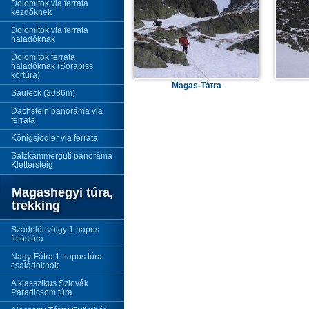
Dolomitok via ferrata
kezdőknek
Dolomitok via ferrata
haladóknak
Dolomitok ferrata
haladóknak (Sorapiss
körtúra)
Magas-Tátra
Sauleck (3086m)
Dachstein panoráma via
ferrata
Königsjodler via ferrata
Salzkammerguti panoráma
Klettersteig
Magashegyi túra,
trekking
Szádelői-völgy 1 napos
fotóstúra
Nagy-Fátra 1 napos túra
családoknak
A klasszikus Szlovák
Paradicsom túra