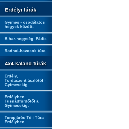
Erdélyi túrák
Gyimes - csodálatos
hegyek között.
Bihar-hegység, Pádis
Radnai-havasok túra
4x4-kaland-túrák
Erdély,
Tordaszentlászlótól -
Gyimesekig
Erdélyben,
Tusnádfürdőtől a
Gyimesekig.
Terepjárós Téli Túra
Erdélyben