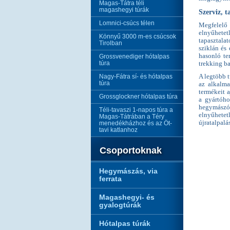
Magas-Tátra téli
magashegyi túrák
Szerviz, t
Lomnici-csúcs télen
Megfelelő 
elnyűhete
Könnyű 3000 m-es csúcsok
tapasztala
Tirolban
sziklán és
hasonló te
Grossvenediger hótalpas
túra
trekking b
Nagy-Fátra sí- és hótalpas
A legtöbb t
túra
az alkalma
termékeit a
Grossglockner hótalpas túra
a gyártóho
hegymászó-
Téli-tavaszi 1-napos túra a
elnyűhete
Magas-Tátrában a Téry
újratalpalá
menedékházhoz és az Öt-
tavi katlanhoz
Csoportoknak
Hegymászás, via
ferrata
Magashegyi- és
gyalogtúrák
Hótalpas túrák