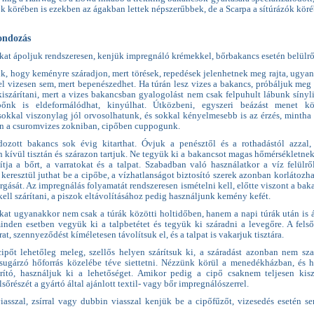
k körében is ezekben az ágakban lettek népszerűbbek, de a Scarpa a sítúrázók köré
ondozás
at ápoljuk rendszeresen, kenjük impregnáló krémekkel, bőrbakancs esetén belülről
k, hogy keményre száradjon, mert törések, repedések jelenhetnek meg rajta, ugya
el vizesen sem, mert bepenészedhet. Ha túrán lesz vizes a bakancs, próbáljuk meg
iszárítani, mert a vizes bakancsban gyalogolást nem csak felpuhult lábunk sínyl
őnk is eldeformálódhat, kinyúlhat. Útközbeni, egyszeri beázást menet kö
sokkal viszonylag jól orvosolhatunk, és sokkal kényelmesebb is az érzés, mintha
 a csuromvizes zokniban, cipőben cuppogunk.
ozott bakancs sok évig kitarthat. Óvjuk a penésztől és a rothadástól azzal
 kívül tisztán és szárazon tartjuk. Ne tegyük ki a bakancsot magas hőmérsékletnek
ítja a bőrt, a varratokat és a talpat. Szabadban való használatkor a víz felülrő
keresztül juthat be a cipőbe, a vízhatlanságot biztosító szerek azonban korlátozha
rgását. Az impregnálás folyamatát rendszeresen ismételni kell, előtte viszont a bak
kell szárítani, a piszok eltávolításához pedig használjunk kemény kefét.
at ugyanakkor nem csak a túrák közötti holtidőben, hanem a napi túrák után is 
minden esetben vegyük ki a talpbetétet és tegyük ki száradni a levegőre. A felső
rat, szennyeződést kíméletesen távolítsuk el, és a talpat is vakarjuk tisztára.
ipőt lehetőleg meleg, szellős helyen szárítsuk ki, a száradást azonban nem sz
sugárzó hőforrás közelébe téve siettetni. Nézzünk körül a menedékházban, és 
rító, használjuk ki a lehetőséget. Amikor pedig a cipő csaknem teljesen kisz
lsőrészét a gyártó által ajánlott textil- vagy bőr impregnálószerrel.
iasszal, zsírral vagy dubbin viasszal kenjük be a cipőfűzőt, vizesedés esetén s