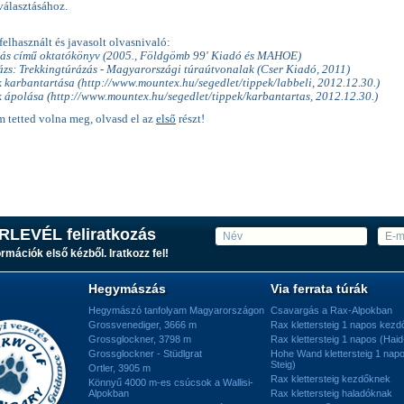
választásához.
elhasznált és javasolt olvasnivaló:
ás című oktatókönyv (2005., Földgömb 99' Kiadó és MAHOE)
ázs: Trekkingtúrázás - Magyarországi túraútvonalak (Cser Kiadó, 2011)
k karbantartása (http://www.mountex.hu/segedlet/tippek/labbeli, 2012.12.30.)
ik ápolása (http://www.mountex.hu/segedlet/tippek/karbantartas, 2012.12.30.)
 tetted volna meg, olvasd el az
első
részt!
RLEVÉL feliratkozás
ormációk első kézből. Iratkozz fel!
Hegymászás
Via ferrata túrák
Hegymászó tanfolyam Magyarországon
Csavargás a Rax-Alpokban
Grossvenediger, 3666 m
Rax klettersteig 1 napos kez
Grossglockner, 3798 m
Rax klettersteig 1 napos (Haid
Grossglockner - Stüdlgrat
Hohe Wand klettersteig 1 nap
Steig)
Ortler, 3905 m
Rax klettersteig kezdőknek
Könnyű 4000 m-es csúcsok a Wallisi-
Alpokban
Rax klettersteig haladóknak