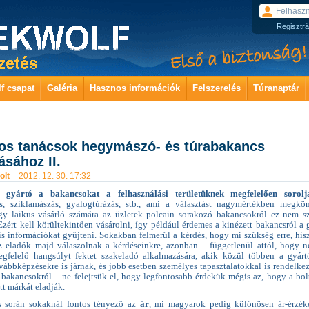
Regisztrá
f csapat
Galéria
Hasznos információk
Felszerelés
Túranaptár
os tanácsok hegymászó- és túrabakancs
ásához II.
olt
2012. 12. 30. 17:32
 gyártó a bakancsokat a felhasználási területüknek megfelelően sorolj
, sziklamászás, gyalogtúrázás, stb., ami a választást nagymértékben megkön
y laikus vásárló számára az üzletek polcain sorakozó bakancsokról ez nem s
Ezért kell körültekintően vásárolni, így például érdemes a kinézett bakancsról a 
is információkat gyűjteni. Sokakban felmerül a kérdés, hogy mi szükség erre, his
z eladók majd válaszolnak a kérdéseinkre, azonban – függetlenül attól, hogy 
egfelelő hangsúlyt fektet szakeladó alkalmazására, akik közül többen a gyár
vábbképzésekre is járnak, és jobb esetben személyes tapasztalatokkal is rendelke
bakancsokról – ne felejtsük el, hogy legfontosabb érdekük mégis az, hogy a bolt
t márkát eladják.
s során sokaknál fontos tényező az
ár
, mi magyarok pedig különösen ár-érzé