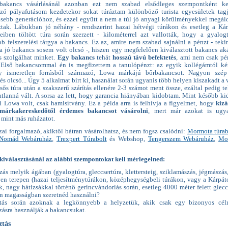
bakancs vásárlásánál azonban ezt nem szabad elsődleges szempontként kez
zó pályafutásom kezdetekor sokat túráztam különböző turista egyesületek tagj
ősebb generációhoz, és ezzel együtt a nem a túl jó anyagi körülményekkel megál
ztak. Lábukban jó néhány - rendszerint hazai hétvégi túrákon és esetleg a Ká
iben töltött túra során szerzett - kilométerrel azt vallották, hogy a gyalog
b felszerelési tárgya a bakancs. Ez az, amire nem szabad sajnálni a pénzt - tekin
 a jó bakancs sosem volt olcsó -, hiszen egy megfelelően kiválasztott bakancs ak
is szolgálhat minket.
Egy bakancs
tehát
hosszú távú befektetés
, ami nem csak p
 Első bakancsommal én is megfizettem a tanulópénzt: az egyik kollégámtól ké
y ismeretlen forrásból származó, Lowa márkájú bőrbakancsot. Nagyon szép 
s olcsó... Úgy 5 alkalmat bírt ki, használat során ugyanis több helyen kiszakadt a v
ős túra után a szakszerű szárítás ellenére 2-3 számot ment össze, ezáltal pedig te
atlanná vált. A sorsa az lett, hogy garancia hiányában kidobtam. Mint később kid
i Lowa volt, csak hamisítvány. Ez a példa arra is felhívja a figyelmet, hogy
kiz
 márkakereskedőtől érdemes bakancsot vásárolni
, mert már azokat is ugy
 mint más ruházatot.
ai forgalmazó, akiktől bátran vásárolhatsz, és nem fogsz csalódni:
Mormota túrab
Nomád Webáruház
,
Trexpert Túrabolt
és Webshop,
Tengerszem Webáruház
,
Mo
kiválasztásánál az alábbi szempontokat kell mérlegelned:
s melyik ágában (gyalogtúra, gleccsertúra, klettersteig, sziklamászás, jégmászás, 
yen terepen (hazai teljesítménytúrákon, középhegységbeli túrákon, vagy a Kárpá
, nagy hátizsákkal történő gerincvándorlás során, esetleg 4000 méter felett glecc
yen magasságban szeretnéd használni?
ztás során azoknak a legkönnyebb a helyzetük, akik csak egy bizonyos célr
zásra használják a bakancsukat.
ztás