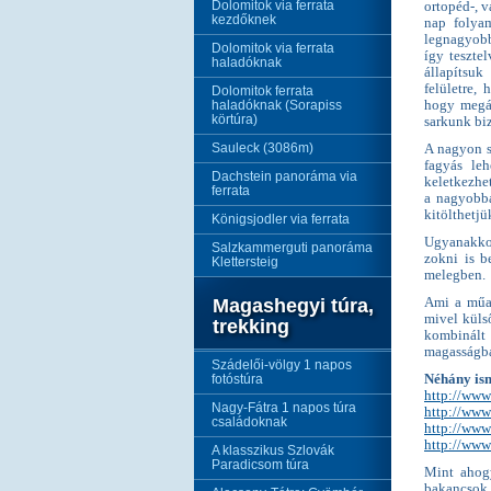
Dolomitok via ferrata
ortopéd-, 
kezdőknek
nap folya
legnagyobb
Dolomitok via ferrata
így teszte
haladóknak
állapítsuk
felületre,
Dolomitok ferrata
haladóknak (Sorapiss
hogy megál
körtúra)
sarkunk biz
Sauleck (3086m)
A nagyon s
fagyás le
Dachstein panoráma via
keletkezhe
ferrata
a nagyobba
kitölthetjü
Königsjodler via ferrata
Ugyanakkor
Salzkammerguti panoráma
zokni is b
Klettersteig
melegben.
Magashegyi túra,
Ami a műan
mivel küls
trekking
kombinált
magasságba
Szádelői-völgy 1 napos
fotóstúra
Néhány ism
http://www
Nagy-Fátra 1 napos túra
http://www
családoknak
http://www
http://www
A klasszikus Szlovák
Paradicsom túra
Mint ahogy
bakancsok,