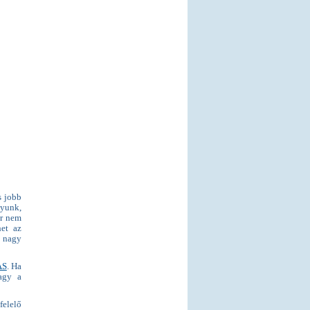
s jobb
yunk,
or nem
het az
 nagy
AS
. Ha
gy a
felelő