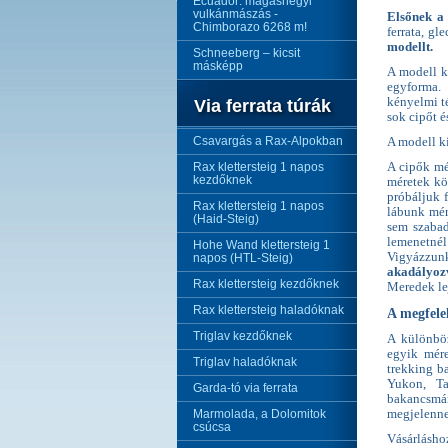
Ecuador: magashegyi
vulkánmászás -
Elsőnek a 
Chimborazo 6268 m!
ferrata, gl
modellt.
Schneeberg – kicsit
másképp
A modell k
egyforma.
kényelmi t
Via ferrata túrák
sok cipőt é
Csavargás a Rax-Alpokban
A modell k
Rax klettersteig 1 napos
A cipők mér
kezdőknek
méretek kö
próbáljuk 
Rax klettersteig 1 napos
lábunk mér
(Haid-Steig)
sem szabad
lemenetné
Hohe Wand klettersteig 1
Vigyázzun
napos (HTL-Steig)
akadályoz
Rax klettersteig kezdőknek
Meredek le
Rax klettersteig haladóknak
A megfele
Triglav kezdőknek
A különböz
egyik mére
Triglav haladóknak
trekking b
Yukon, Ta
Garda-tó via ferrata
bakancsmár
Marmolada, a Dolomitok
megjelenne
csúcsa
Vásárlásho