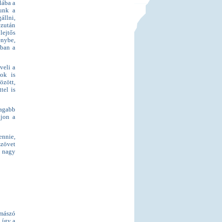
lába a
unk a
állni,
ezután
lejtős
énybe,
sban a
veli a
ok is
özött,
tel is
tagabb
djon a
ennie,
szövet
 nagy
ymászó
 így a