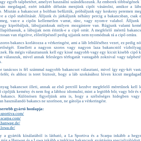
vagy egyéb talpbetétet, amelyet használni szándékozunk. Az emberek többségének 
mán megdagad, ezért inkább délután menjünk cipőt vásárolni, amikor a láb
. Miután a bakancsot a boltban befűztük, próbáljunk egy keskeny peremen meg
lve a cipő stabilitását. Álljunk és járkáljunk néhány percig a bakancsban, csak 
 meg, van-e a cipőn kellemetlen varrat, ránc, vagy nyom-e valahol. Álljunk 
 hogy kipróbáljuk, lábujjainknak milyen mozgástere van. Rúgjunk valami kem
lapíthassuk, a lábujjak nem érintik-e a cipő orrát. A megfelelő méretű bakanc
tosan van rögzítve, előrelépésnél pedig ujjaink nem nyomódnak rá a cipő orrára.
zoros bakancs korlátozza a vérkeringést, ami a láb lehűléséhez vezet, ez pedig nö
hetőségét. Emellett a nagyon szoros vagy nagyon laza bakancstól vízhólyag
tnek. Ha mégis választanunk kell egy kissé nagyobb vagy egy kicsit kisebb cipő k
t válasszuk, mivel annak felesleges térfogatát vastagabb zoknival vagy talpbetét
k.
 tanácsos is fél számmal nagyobb bakancsot választani, mivel így egy-két vas
elefér, és ahhoz is teret biztosít, hogy a láb szokásához híven kicsit megdaga
yag bakancsot illeti, annak az első perctől kezdve megfelelő méretűnek kell l
ő cipőjük kemény és nem fog a lábhoz idomulni, mint a legtöbb bőr, vagy bőr és 
 bakancs. Különösen figyeljünk arra is, hogy a szélsőséges hidegben vagy
n használandó bakancs ne szorítson, ne gátolja a vérkeringést.
ertebb gyártó honlapja:
.sportiva.com/
.scarpa.com/
.hanwag.de/
.lowa.de/
 a gyártók kínálatából is látható, a La Sportiva és a Scarpa inkább a heg
 míg a Hanwag és a Lowa inkább a trekking bakancsok gyártására specializálódott,