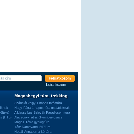
Feliratkozom
Leiratkozom
Magashegyi túra, trekking
Szádelői-völgy 1 napos fotóstúra
dőknek
Nagy-Fátra 1 napos túra családoknak
-Steig)
A klasszikus Szlovák Paradicsom túra
os (HTL-
Alacsony-Tátra: Gyömbér-csúcs
Magas-Tátra gyalogtúra
Irán: Damavand, 5671 m
Nepál: Annapurna körtúra