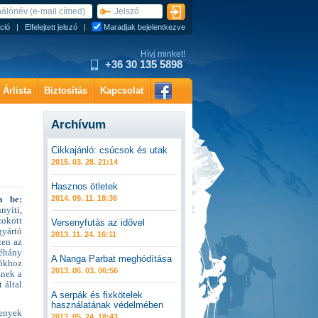
ció
|
Elfelejtett jelszó
|
Maradjak bejelentkezve
Hívj minket!
+36 30 135 5898
Árlista
Biztosítás
Kapcsolat
Archívum
Cikkajánló: csúcsok és utak
2015. 03. 28. 21:14
Hasznos ötletek
2014. 09. 11. 18:36
a be:
nyíti,
zokott
Versenyfutás az idővel
gyártó
2013. 11. 24. 16:11
zen az
néhány
A Nanga Parbat meghódítása
tókhoz
2013. 06. 03. 06:56
znek a
 által
A serpák és fixkötelek
használatának védelmében
kenyek
2013. 05. 24. 18:43