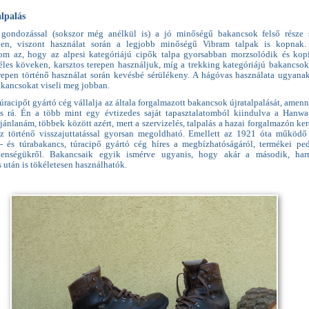
alpalás
gondozással (sokszor még anélkül is) a jó minőségű bakancsok felső része 
tlen, viszont használat során a legjobb minőségű Vibram talpak is kopnak.
tom az, hogy az alpesi kategóriájú cipők talpa gyorsabban morzsolódik és kop
 éles köveken, karsztos terepen használjuk, míg a trekking kategóriájú bakancsok
repen történő használat során kevésbé sérülékeny. A hágóvas használata ugyana
akancsokat viseli meg jobban.
úracipőt gyártó cég vállalja az általa forgalmazott bakancsok újratalpalását, amen
s rá. Én a több mint egy évtizedes saját tapasztalatomból kiindulva a Hanw
jánlanám, többek között azért, mert a szervizelés, talpalás a hazai forgalmazón ker
z történő visszajuttatással gyorsan megoldható. Emellett az 1921 óta működő
 és túrabakancs, túracipő gyártó cég híres a megbízhatóságáról, termékei pe
tlenségükről. Bakancsaik egyik ismérve ugyanis, hogy akár a második, har
s után is tökéletesen használhatók.