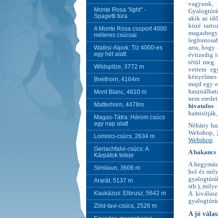
vagyunk, 
Monte Rosa "light" -
Gyalogtúrá
Spagetti túra
akik az id
közé tarto
A Monte Rosa csoport 4000
magashegye
méteres csúcsai
legfontosab
Wallisi-Alpok: Tíz 4000-es
arra, hogy
egy hét alatt
évtizedig 
térül meg.
Wildspitze, 3772 m
vettem eg
kényelmes é
Breithorn, 4164m
majd egy es
használhat
Mont Blanc, 4810 m
nem eredet
Matterhorn, 4478m
hivatalos
hamisítják,
Magas-Tátra: Három csúcs
egy nap alatt
Néhány haz
Webshop,
Lomnici-csúcs, 2634 m
Webshop
.
Gerlachfalvi-csúcs: A
A bakancs 
Kárpátok teteje
A hegymászá
Similaun, 3606 m
hol és mil
gyalogtúrák
Ararát, 5137 m
stb.), mil
Kaukázus: Elbrusz, 5642 m
A kiválas
gyalogtúrá
Zöld-tavi-csúcs, 2526 m
A jó válas