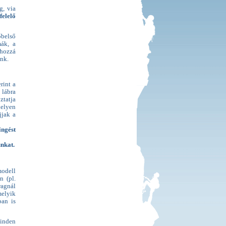
g, via
felelő
őbelső
ák, a
ghozzá
ink.
rint a
 lábra
ztatja
helyen
jjak a
ngést
unkat.
modell
n (pl.
wagnál
elyik
ban is
minden