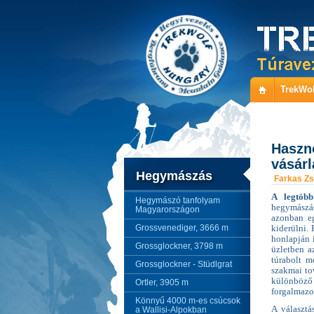
TrekWol
Haszn
vásárl
Hegymászás
Farkas Zs
A legtöbb
Hegymászó tanfolyam
hegymászás
Magyarországon
azonban eg
Grossvenediger, 3666 m
kiderülni. 
honlapján 
Grossglockner, 3798 m
üzletben a
túrabolt m
Grossglockner - Stüdlgrat
szakmai to
különböző 
Ortler, 3905 m
forgalmazot
Könnyű 4000 m-es csúcsok
A választá
a Wallisi-Alpokban