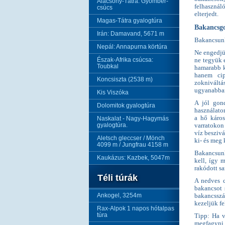
Alacsony-Tátra: Gyömbér-
felhasználó
csúcs
elterjedt.
Magas-Tátra gyalogtúra
Bakancsg
Irán: Damavand, 5671 m
Bakancsunk
Nepál: Annapurna körtúra
Ne engedjü
Észak-Afrika csúcsa:
ne tegyük 
Toubkal
hamarabb k
hanem cip
Koncsiszta (2538 m)
zokniváltá
ugyanabban
Kis Viszóka
A jól gond
Dolomitok gyalogtúra
használaton
a hő káros
Naskalat - Nagy-Hagymás
gyalogtúra.
varratokon 
víz beszivá
Aletsch gleccser / Mönch
ki- és meg 
4099 m / Jungfrau 4158 m
Bakancsunk
Kaukázus: Kazbek, 5047m
kell, így 
rakódott sa
Téli túrák
A nedves c
bakancsot 
Ankogel, 3254m
bakancsszá
kezeljük fe
Rax-Alpok 1 napos hótalpas
túra
Tipp: Ha v
megfagyni.