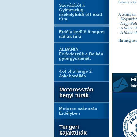
bakancs ki
Szovátától a
Gyimesekig,
székelyföldi off-road
A témában f
túra.
- Hegymász
- Nagy Bal
- A lábbeli
Erdély kerülő 9 napos
- A lábbel
sátras túra
Ha még nem
ALBÁNIA -
Felfedezzük a Balkán
gyöngyszemét.
4x4 challenge 2
Jakabszállás
HÍ
Inf
Motorosszán
hegyi túrák
Motoros szánozás
Erdélyben
Tengeri
kajaktúrák