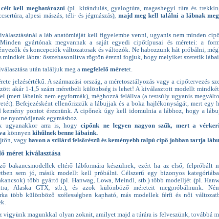
célt kell meghatározni
(pl. kirándulás, gyalogtúra, magashegyi túra és trekkin
eccsertúra, alpesi mászás, téli- és jégmászás),
majd meg kell találni a lábnak meg
iválasztásánál a láb anatómiáját kell figyelembe venni, ugyanis nem minden cip
 Minden gyártónak megvannak a saját egyedi cipőtípusai és méretei: a form
ényezők és koncepciók változatosak és változók. Ne habozzunk hát próbálni, mé
s mindkét lábra: összehasonlítva rögtön érezni fogjuk, hogy melyiket szeretik lába
iválasztása után találjuk meg a
megfelelő méret
et.
ete jelzésértékű. A származási ország, a méretosztályozás vagy a cipőtervezés sze
zött akár 1-1,5 szám méretbeli különbség is lehet! A kiválasztott modellt mindkét
fel (mert lábaink nem egyformák), méghozzá felállva (a testsúly ugyanis megválto
etét). Befejezésként ellenőrizzük a lábujjak és a boka hajlékonyságát, mert egy 
 kemény pontot éreznünk. A cipőnek úgy kell idomulnia a lábhoz, hogy a lábu
l ne nyomódjanak egymáshoz.
k ugyanakkor arra is, hogy
cipőnk ne legyen nagyon szűk, mert a vérkeri
va
könnyen
kihűlnek benne
lábaink.
jtőn, vagy
havon a szilárd felsőrészű és keményebb talpú cipő jobban tartja láb
lő méret kiválasztása
ő bakancsmodellek eltérő lábformára készülnek, ezért ha az első, felpróbált 
tben sem jó, másik modellt kell próbálni. Célszerű egy bizonyos kategóriába
akancsok) több gyártó (pl. Hanwag, Lowa, Meindl, stb.) több modelljét (pl. Han
tra, Alaska GTX, stb.), és azok különböző méreteit megpróbálnunk. Ném
ka több különböző szélességben kapható, más modellek férfi és női változat
k.
z vigyünk magunkkal olyan zoknit, amilyet majd a túrára is felveszünk, továbbá 