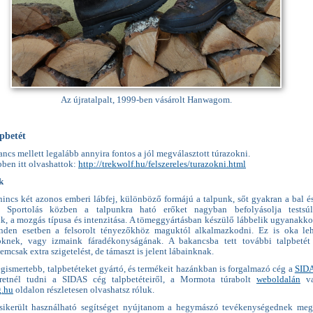
Az újratalpalt, 1999-ben vásárolt Hanwagom.
lpbetét
ncs mellett legalább annyira fontos a jól megválasztott túrazokni.
bben itt olvashattok:
http://trekwolf.hu/felszereles/turazokni.html
k
nincs két azonos emberi lábfej, különböző formájú a talpunk, sőt gyakran a bal é
. Sportolás közben a talpunkra ható erőket nagyban befolyásolja testsúl
unk, a mozgás típusa és intenzitása. A tömeggyártásban készülő lábbelik ugyanakk
nden esetben a felsorolt tényezőkhöz maguktól alkalmazkodni. Ez is oka le
öknek, vagy izmaink fáradékonyságának. A bakancsba tett további talpbetét
mcsak extra szigetelést, de támaszt is jelent lábainknak.
egismertebb, talpbetéteket gyártó, és termékeit hazánkban is forgalmazó cég a
SID
eretnél tudni a SIDAS cég talpbetéteiről, a Mormota túrabolt
weboldalán
va
g.hu
oldalon részletesen olvashatsz róluk.
ikerült használható segítséget nyújtanom a hegymászó tevékenységednek meg