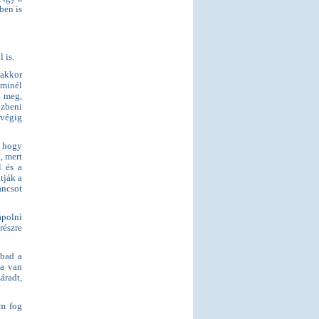
ben is
 is.
nakkor
 minél
i meg,
zbeni
 végig
, hogy
, mert
l és a
tják a
ancsot
ápolni
részre
abad a
ha van
áradt,
em fog