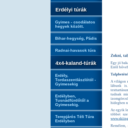
Erdélyi túrák
Gyimes - csodálatos
hegyek között.
Bihar-hegység, Pádis
Radnai-havasok túra
Zokni, ta
4x4-kaland-túrák
Egy jó baka
Erről bőve
Talpbetéte
Erdély,
Tordaszentlászlótól -
A világon 
Gyimesekig
lábunk is
testtartás
tudnak mi
Erdélyben,
izomgörcs
Tusnádfürdőtől a
hidegben ne
Gyimesekig.
Az egyik l
többet sz
Terepjárós Téli Túra
www.skiin
Erdélyben
Remélem, s