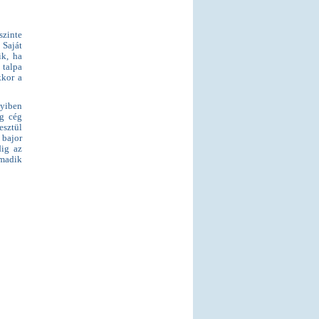
szinte
 Saját
ik, ha
 talpa
kkor a
nyiben
ag cég
esztül
 bajor
dig az
madik