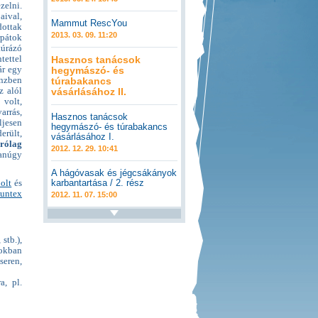
elni.
aival,
Mammut RescYou
dottak
2013. 03. 09. 11:20
rpátok
túrázó
tettel
Hasznos tanácsok
ár egy
hegymászó- és
énzben
túrabakancs
z alól
vásárlásához II.
volt,
arrás,
Hasznos tanácsok
ljesen
hegymászó- és túrabakancs
erült,
vásárlásához I.
árólag
2012. 12. 29. 10:41
anúgy
A hágóvasak és jégcsákányok
karbantartása / 2. rész
olt
és
untex
2012. 11. 07. 15:00
stb.),
tokban
seren,
a, pl.