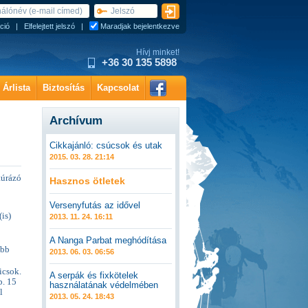
ció
|
Elfelejtett jelszó
|
Maradjak bejelentkezve
Hívj minket!
+36 30 135 5898
Árlista
Biztosítás
Kapcsolat
Archívum
Cikkajánló: csúcsok és utak
2015. 03. 28. 21:14
túrázó
Hasznos ötletek
Versenyfutás az idővel
is)
2013. 11. 24. 16:11
A Nanga Parbat meghódítása
ebb
2013. 06. 03. 06:56
icsok.
A serpák és fixkötelek
b. 15
használatának védelmében
l
2013. 05. 24. 18:43