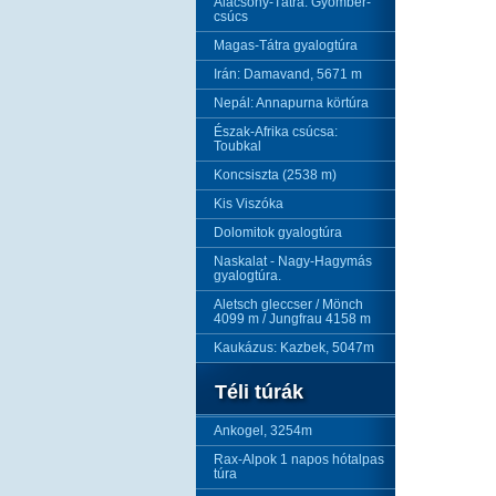
Alacsony-Tátra: Gyömbér-
csúcs
Magas-Tátra gyalogtúra
Irán: Damavand, 5671 m
Nepál: Annapurna körtúra
Észak-Afrika csúcsa:
Toubkal
Koncsiszta (2538 m)
Kis Viszóka
Dolomitok gyalogtúra
Naskalat - Nagy-Hagymás
gyalogtúra.
Aletsch gleccser / Mönch
4099 m / Jungfrau 4158 m
Kaukázus: Kazbek, 5047m
Téli túrák
Ankogel, 3254m
Rax-Alpok 1 napos hótalpas
túra