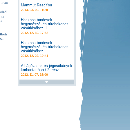
g nem
Mammut RescYou
2013. 03. 09. 11:20
 húzd
ogy
Hasznos tanácsok
ha
hegymászó- és túrabakancs
vásárlásához II.
2012. 12. 30. 17:32
theti
ba,
Hasznos tanácsok
hegymászó- és túrabakancs
vásárlásához I.
2012. 12. 29. 10:41
A hágóvasak és jégcsákányok
karbantartása / 2. rész
2012. 11. 07. 15:00