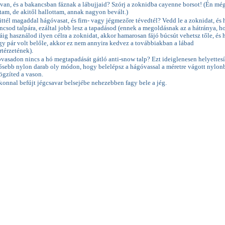
van, és a bakancsban fáznak a lábujjaid? Szórj a zoknidba cayenne borsot! (Én mé
tam, de akitől hallottam, annak nagyon bevált.)
ttél magaddal hágóvasat, és firn- vagy jégmezőre tévedtél? Vedd le a zoknidat, és
ncsod talpára, ezáltal jobb lesz a tapadásod (ennek a megoldásnak az a hátránya, h
áig használod ilyen célra a zoknidat, akkor hamarosan fájó búcsút vehetsz tőle, és 
gy pár volt belőle, akkor ez nem annyira kedvez a továbbiakban a lábad
térzetének).
vasadon nincs a hó megtapadását gátló anti-snow talp? Ezt ideiglenesen helyettesí
ősebb nylon darab oly módon, hogy belelépsz a hágóvassal a méretre vágott nylon
ögzíted a vason.
ikonnal befújt jégcsavar belsejébe nehezebben fagy bele a jég.