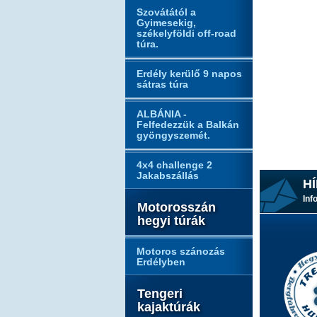
Szovátától a
Gyimesekig,
székelyföldi off-road
túra.
Erdély kerülő 9 napos
sátras túra
ALBÁNIA -
Felfedezzük a Balkán
gyöngyszemét.
4x4 challenge 2
Jakabszállás
HÍ
Inf
Motorosszán
hegyi túrák
Motoros szánozás
Erdélyben
Tengeri
kajaktúrák