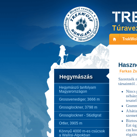
TrekWol
Haszno
Farkas Zs
Hegymászás
Szeretnék 
társaimtól.
Hegymászó tanfolyam
Magyarországon
Nincs 
néhány
Grossvenediger, 3666 m
teszte
Gramm-
Grossglockner, 3798 m
A háti
Grossglockner - Stüdlgrat
szemet
Biztos
Ortler, 3905 m
Ezt úg
cm hos
Könnyű 4000 m-es csúcsok
rögzít
a Wallisi-Alpokban