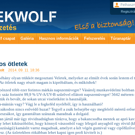
Regisztrá
f csapat
Galéria
Hasznos információk
Felszerelés
Túranaptár
s ötletek
olt
2014. 09. 11. 18:36
néhány olyan trükköt megosztani Veletek, melyeket az elmúlt évek során lestem el 
 Az ötletek nagy részét magam is kipróbáltam, és működtek!
pénzed több ezer forintos márkás napszemüvegre? Vásárolj munkavédelmi boltban
 száz forintért 99,9 % UV-A/UV-B szűrővel ellátott napszemüveget! 5642 méteren (
ltük és bevált, de sokan utcai viseletként is használják.
mániás vagy? Vágj le a fogkeféd nyeléből, így is használható!
zsákodon nincs esővédő huzat? Tegyél a zsák belsejébe egy megfelelő méretű erős
eszsákot, így garantáltan szárazak maradnak a dolgaid.
an jártál már úgy rövidnadrágban túrázva, hogy a bakancsodba mentek az apró kav
y lehet kiküszöbölni, hogy könnyű vászonból vagy lélegző anyagból egy rövid (k
szúságú) kamáslit varrsz magadnak, amelyet a két végén gumival vagy cipőfűzőve
esz. (Az üzletekben ritkábban lehet kapni igen profi kivitelt is.)