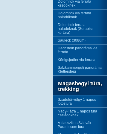
Dolomitok via ferrata
kezdőknek
Dolomitok via ferrata
haladóknak
Dolomitok ferrata
haladóknak (Sorapiss
körtúra)
Sauleck (3086m)
Dachstein panoráma via
ferrata
Königsjodler via ferrata
Salzkammerguti panoráma
Klettersteig
Magashegyi túra,
trekking
Szádelői-völgy 1 napos
fotóstúra
Nagy-Fátra 1 napos túra
családoknak
A klasszikus Szlovák
Paradicsom túra