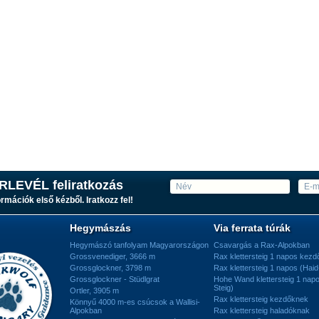
RLEVÉL feliratkozás
ormációk első kézből. Iratkozz fel!
Hegymászás
Via ferrata túrák
Hegymászó tanfolyam Magyarországon
Csavargás a Rax-Alpokban
Grossvenediger, 3666 m
Rax klettersteig 1 napos kez
Grossglockner, 3798 m
Rax klettersteig 1 napos (Haid
Grossglockner - Stüdlgrat
Hohe Wand klettersteig 1 nap
Steig)
Ortler, 3905 m
Rax klettersteig kezdőknek
Könnyű 4000 m-es csúcsok a Wallisi-
Alpokban
Rax klettersteig haladóknak