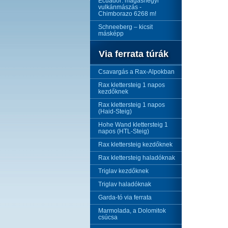
Ecuador: magashegyi
vulkánmászás -
Chimborazo 6268 m!
Schneeberg – kicsit
másképp
Via ferrata túrák
Csavargás a Rax-Alpokban
Rax klettersteig 1 napos
kezdőknek
Rax klettersteig 1 napos
(Haid-Steig)
Hohe Wand klettersteig 1
napos (HTL-Steig)
Rax klettersteig kezdőknek
Rax klettersteig haladóknak
Triglav kezdőknek
Triglav haladóknak
Garda-tó via ferrata
Marmolada, a Dolomitok
csúcsa