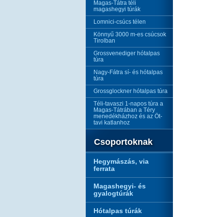
Magas-Tátra téli
magashegyi túrák
Lomnici-csúcs télen
Könnyű 3000 m-es csúcsok
Tirolban
Grossvenediger hótalpas
túra
Nagy-Fátra sí- és hótalpas
túra
Grossglockner hótalpas túra
Téli-tavaszi 1-napos túra a
Magas-Tátrában a Téry
menedékházhoz és az Öt-
tavi katlanhoz
Csoportoknak
Hegymászás, via
ferrata
Magashegyi- és
gyalogtúrák
Hótalpas túrák