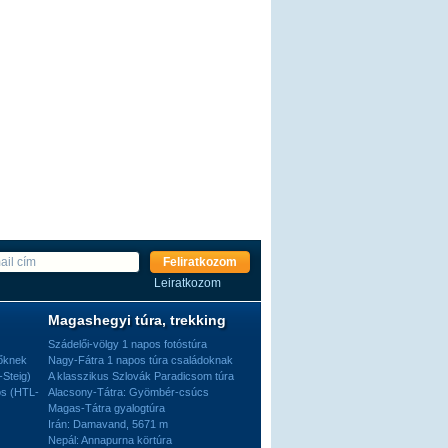
Feliratkozom
Leiratkozom
Magashegyi túra, trekking
Szádelői-völgy 1 napos fotóstúra
dőknek
Nagy-Fátra 1 napos túra családoknak
-Steig)
A klasszikus Szlovák Paradicsom túra
os (HTL-
Alacsony-Tátra: Gyömbér-csúcs
Magas-Tátra gyalogtúra
Irán: Damavand, 5671 m
Nepál: Annapurna körtúra