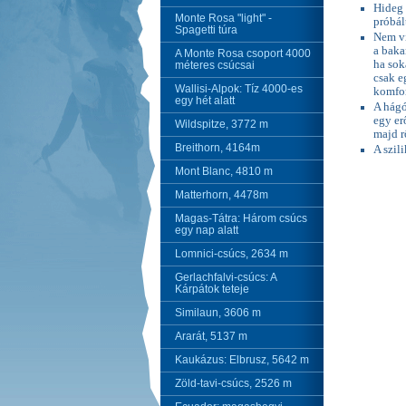
Hideg 
Monte Rosa "light" -
próbál
Spagetti túra
Nem vi
a baka
A Monte Rosa csoport 4000
ha sok
méteres csúcsai
csak e
Wallisi-Alpok: Tíz 4000-es
komfor
egy hét alatt
A hágó
egy er
Wildspitze, 3772 m
majd r
Breithorn, 4164m
A szil
Mont Blanc, 4810 m
Matterhorn, 4478m
Magas-Tátra: Három csúcs
egy nap alatt
Lomnici-csúcs, 2634 m
Gerlachfalvi-csúcs: A
Kárpátok teteje
Similaun, 3606 m
Ararát, 5137 m
Kaukázus: Elbrusz, 5642 m
Zöld-tavi-csúcs, 2526 m